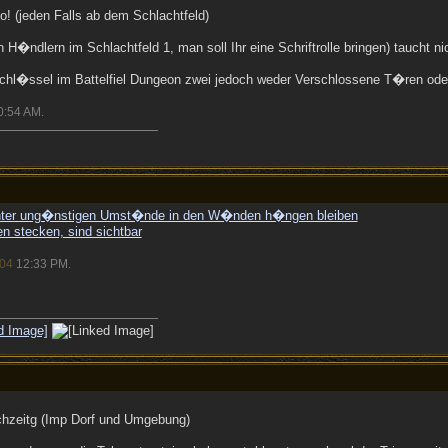
o! (jeden Falls ab dem Schlachtfeld)
 H�ndlern im Schlachtfeld 1, man soll Ihr eine Schriftrolle bringen) taucht ni
Schl�ssel im Battelfiel Dungeon zwei jedoch weder Verschlossene T�ren ode
0:54 AM
.
er ung�nstigen Umst�nde in den W�nden h�ngen bleiben
n stecken, sind sichtbar
/04
12:33 PM
.
chzeitg (Imp Dorf und Umgebung)