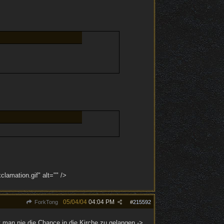
lamation.gif" alt="" />
05/04/04
04:04 PM
ForkTong
#
215592
 man nie die Chance in die Kirche zu gelangen ->