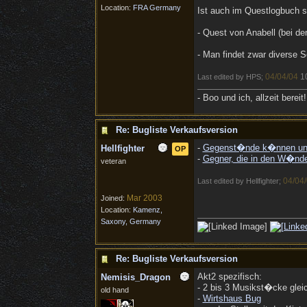
Location:
FRA Germany
Ist auch im Questlogbuch s
- Quest von Anabell (bei den
- Man findet zwar diverse 
04/04/04
1
Last edited by HPS;
- Boo und ich, allzeit bereit!
Re: Bugliste Verkaufsversion
-
Gegenst�nde k�nnen unt
Hellfighter
OP
-
Gegner, die in den W�nde
veteran
04/04
Last edited by Hellfighter;
Mar 2003
Joined:
Location:
Kamenz,
Saxony, Germany
Re: Bugliste Verkaufsversion
Akt2 spezifisch:
Nemisis_Dragon
- 2 bis 3 Musikst�cke glei
old hand
-
Wirtshaus Bug