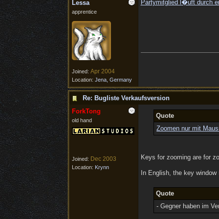
Partymitglied l�uft durch ei
Lessa
apprentice
Apr 2004
Joined:
Location:
Jena, Germany
Re: Bugliste Verkaufsversion
ForkTong
Quote
old hand
Zoomen nur mit Maus
Keys for zooming are for zo
Dec 2003
Joined:
Location:
Krynn
In English, the key window
Quote
- Gegner haben im Ver