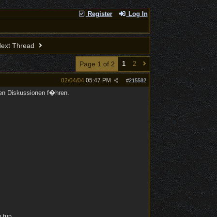
Register
Log In
ext Thread
Page 1 of 2
1
2
02/04/04
05:47 PM
#
215582
gen Diskussionen f�hren.
 tun