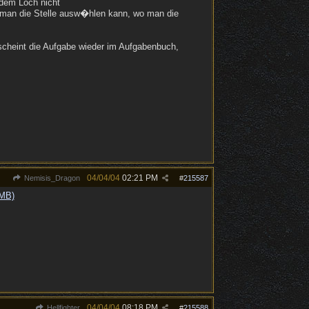
 dem Loch nicht
er man die Stelle ausw�hlen kann, wo man die
rscheint die Aufgabe wieder im Aufgabenbuch,
04/04/04
02:21 PM
Nemisis_Dragon
#
215587
 MB)
04/04/04
08:18 PM
Hellfighter
#
215588