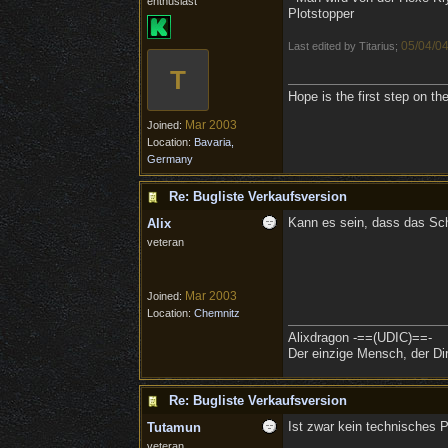
enthusiast
Plotstopper
05/04/0
Last edited by Titarius;
T
Hope is the first step on th
Mar 2003
Joined:
Location:
Bavaria,
Germany
Re: Bugliste Verkaufsversion
Kann es sein, dass das Sch
Alix
veteran
Mar 2003
Joined:
Location:
Chemnitz
Alixdragon -==(UDIC)==-
Der einzige Mensch, der Dir
Re: Bugliste Verkaufsversion
Ist zwar kein technisches P
Tutamun
veteran