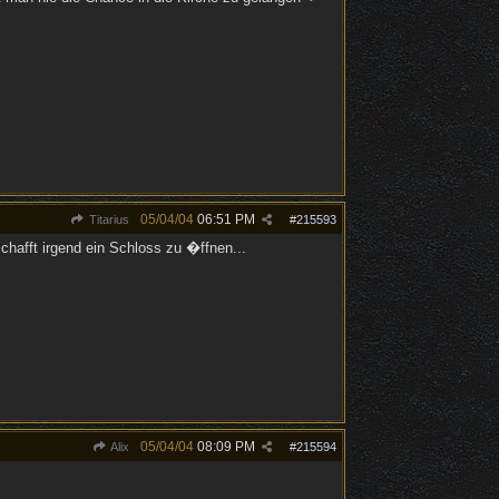
05/04/04
06:51 PM
Titarius
#
215593
hafft irgend ein Schloss zu �ffnen...
05/04/04
08:09 PM
Alix
#
215594