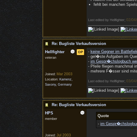
fehlt bei manchen Spiel
02/04
Last edited by Hellfighter;
Re: Bugliste Verkaufsversion
-
keine Gegner im Battlefie
Hellfighter
OP
- gel�ste Aufgaben im Que
veteran
-
im Gespr�chslogbuch werd
- Pfeile fliegen manchmal i
- mehrere F�sser sind mit
Mar 2003
Joined:
Location:
Kamenz,
03/04
Last edited by Hellfighter;
Saxony, Germany
Re: Bugliste Verkaufsversion
HPS
Quote
member
-
im Gespr�chslogbuch
Jul 2003
Joined: