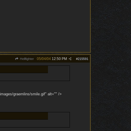
05/04/04
12:50 PM
Hellfighter
#
215591
mages/graemlins/smile.gif" alt="" />