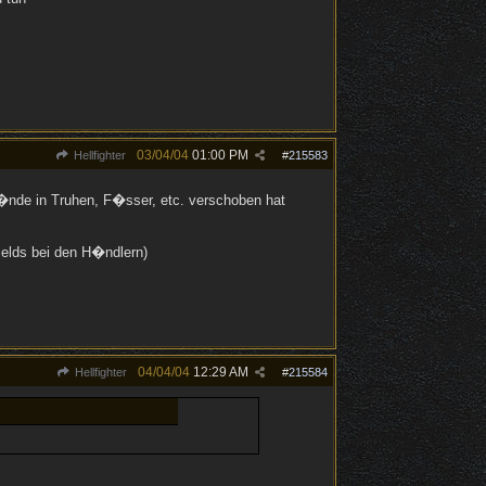
03/04/04
01:00 PM
Hellfighter
#
215583
nde in Truhen, F�sser, etc. verschoben hat
elds bei den H�ndlern)
04/04/04
12:29 AM
Hellfighter
#
215584