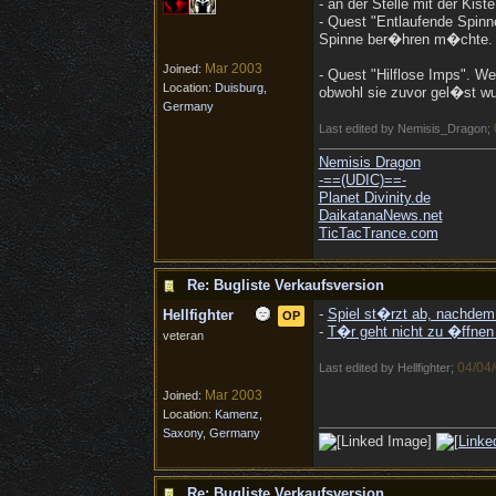
- an der Stelle mit der Kis
- Quest "Entlaufende Spinn
Spinne ber�hren m�chte.
Mar 2003
Joined:
- Quest "Hilflose Imps". W
Location:
Duisburg,
obwohl sie zuvor gel�st wu
Germany
Last edited by Nemisis_Dragon;
Nemisis Dragon
-==(UDIC)==-
Planet Divinity.de
DaikatanaNews.net
TicTacTrance.com
Re: Bugliste Verkaufsversion
-
Spiel st�rzt ab, nachdem
Hellfighter
OP
-
T�r geht nicht zu �ffnen
veteran
04/04
Last edited by Hellfighter;
Mar 2003
Joined:
Location:
Kamenz,
Saxony, Germany
Re: Bugliste Verkaufsversion