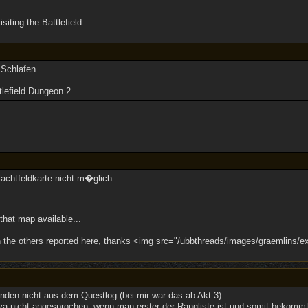
siting the Battlefield.
 Schlafen
tlefield Dungeon 2
achtfeldkarte nicht m�glich
that map available...
the others reported here, thanks <img src="/ubbthreads/images/graemlins/exc
den nicht aus dem Questlog (bei mir war das ab Akt 3)
ya nicht angesprochen, wenn man erster der Rangliste ist und somit bekommt