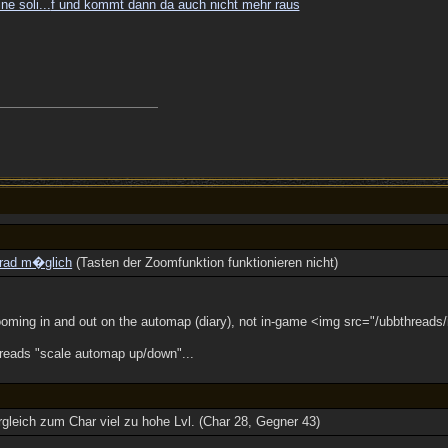
ne soli...
f und kommt dann da auch nicht mehr raus
rad m�glich
(Tasten der Zoomfunktion funktionieren nicht)
oming in and out on the automap (diary), not in-game <img src="/ubbthreads/i
 reads "scale automap up/down"...
gleich zum Char viel zu hohe Lvl. (Char 28, Gegner 43)