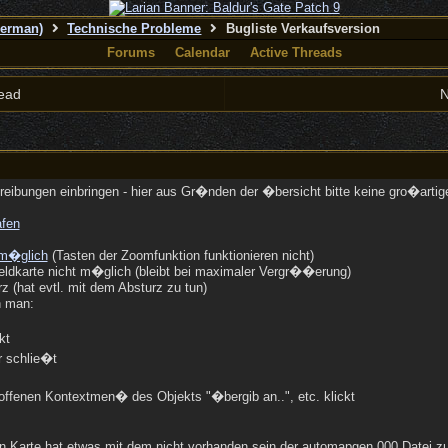
German)
Technische Probleme
Bugliste Verkaufsversion
Forums
Calendar
Active Threads
ead
N
reibungen einbringen - hier aus Gr�nden der �bersicht bitte keine gro�arti
fen
 m�glich
(Tasten der Zoomfunktion funktionieren nicht)
eldkarte nicht m�glich (bleibt bei maximaler Vergr��erung)
 (hat evtl. mit dem Absturz zu tun)
n man:
kt
r schlie�t
ffenen Kontextmen� des Objekts "�bergib an..", etc. klickt
n Karte hat etwas mit dem nicht vorhanden sein der automapgen.000 Datei zu