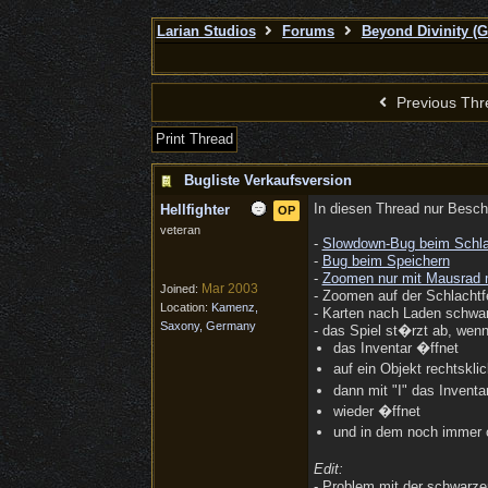
Larian Studios
Forums
Beyond Divinity (
Previous Thr
Print Thread
Bugliste Verkaufsversion
In diesen Thread nur Besch
Hellfighter
OP
veteran
-
Slowdown-Bug beim Schla
-
Bug beim Speichern
-
Zoomen nur mit Mausrad
Mar 2003
Joined:
- Zoomen auf der Schlachtf
Location:
Kamenz,
- Karten nach Laden schwarz
Saxony, Germany
- das Spiel st�rzt ab, wen
das Inventar �ffnet
auf ein Objekt rechtsklic
dann mit "I" das Inventa
wieder �ffnet
und in dem noch immer o
Edit:
- Problem mit der schwarze