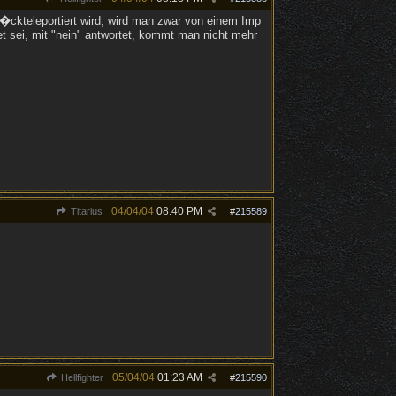
ckteleportiert wird, wird man zwar von einem Imp
t sei, mit "nein" antwortet, kommt man nicht mehr
04/04/04
08:40 PM
Titarius
#
215589
05/04/04
01:23 AM
Hellfighter
#
215590