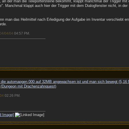
te, an der man die Teleportersteine bekommt, klappt manchmal der Trigger mit
e". Manchmal klappt auch hier der Trigger mit dem Dialogfenster nicht, in d
enn man das Heilmittel nach Erledigung der Aufgabe im Inventar verschiebt e
rde.
04/04/04
04:57 PM
.
 die automapgen.000 auf 32MB angewachsen ist und man sich bewegt (5,16
 (Dungeon mit Drachenzahnquest)
/04
02:26 PM
.