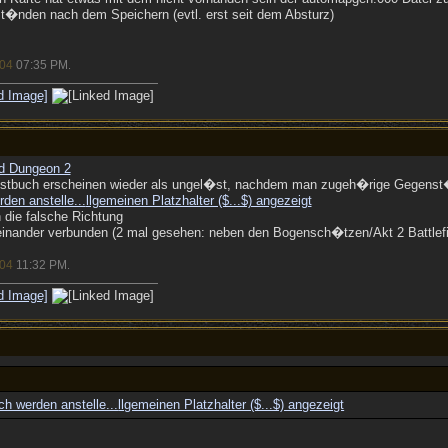
st�nden nach dem Speichern (evtl. erst seit dem Absturz)
/04
07:35 PM
.
ld Dungeon 2
stbuch erscheinen wieder als ungel�st, nachdem man zugeh�rige Gegenst�
en anstelle...
llgemeinen Platzhalter ($...$) angezeigt
n die falsche Richtung
einander verbunden (2 mal gesehen: neben den Bogensch�tzen/Akt 2 Battlefi
/04
11:32 PM
.
 werden anstelle...
llgemeinen Platzhalter ($...$) angezeigt