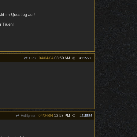
cht im Questlog auf!
r Truen!
04/04/04
08:59 AM
HPS
#
215585
04/04/04
12:58 PM
Hellfighter
#
215586