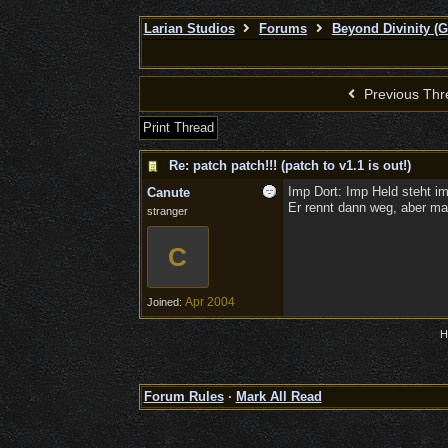
Larian Studios
Forums
Beyond Divinity (
Previous Thr
Print Thread
Re: patch patch!!! (patch to v1.1 is out!)
Imp Dort: Imp Held steht i
Canute
Er rennt dann weg, aber ma
stranger
C
Apr 2004
Joined:
H
Forum Rules
·
Mark All Read