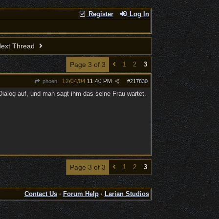
Register
Log In
ext Thread
Page 3 of 3
1
2
3
12/04/04
11:40 PM
phoen
#
217830
Dialog auf, und man sagt ihm das seine Frau wartet.
Page 3 of 3
1
2
3
Contact Us
·
Forum Help
·
Larian Studios