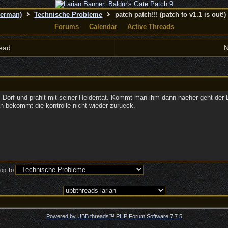
German)
Technische Probleme
patch patch!!! (patch to v1.1 is out!)
Forums
Calendar
Active Threads
ead
N
m Dorf und prahlt mit seiner Heldentat. Kommt man ihm dann naeher geht der 
n bekommt die kontrolle nicht wieder zurueck.
op To
Powered by UBB.threads™ PHP Forum Software 7.7.5