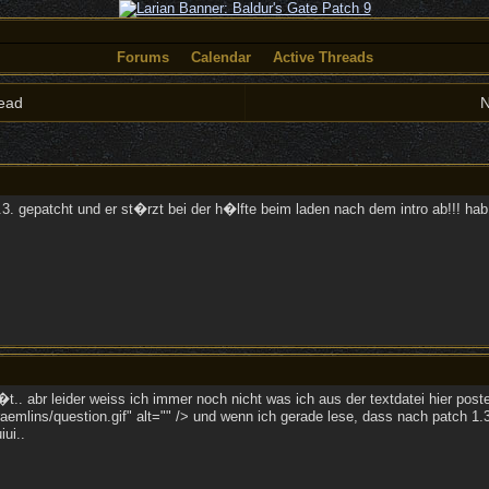
Forums
Calendar
Active Threads
ead
N
 1.3. gepatcht und er st�rzt bei der h�lfte beim laden nach dem intro ab!!! ha
p�t.. abr leider weiss ich immer noch nicht was ich aus der textdatei hier post
emlins/question.gif" alt="" /> und wenn ich gerade lese, dass nach patch 1.3
iui..