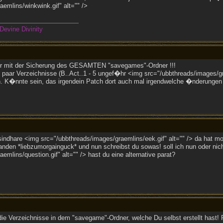
emlins/winkwink.gif" alt="" />
Devine Divinity
er mit der Sicherung des GESAMTEN "savegames"-Ordner !!!
paar Verzeichnisse (B..Act..1 - 5 ungef�hr <img src="/ubbthreads/images/grae
en. K�nnte sein, das irgendein Patch dort auch mal irgendwelche �nderungen
img src="/ubbthreads/images/graemlins/eek.gif" alt="" /> da hat morga
anden *liebzumorgainguck* und nun schreibst du sowas! soll ich nun oder nic
emlins/question.gif" alt="" /> hast du eine alternative parat?
ie Verzeichnisse in dem "savegame"-Ordner, welche Du selbst erstellt hast!