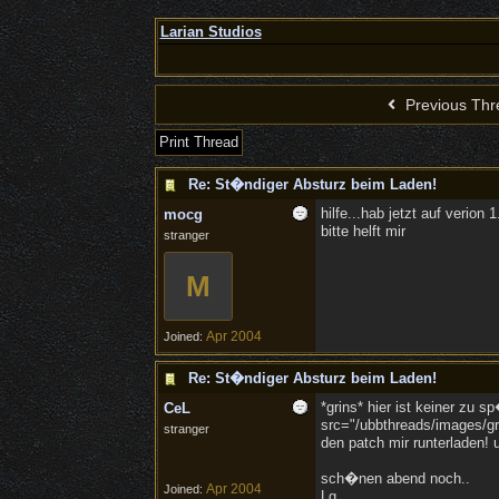
Larian Studios
Previous Thr
Print Thread
Re: St�ndiger Absturz beim Laden!
hilfe...hab jetzt auf verion
mocg
bitte helft mir
stranger
M
Apr 2004
Joined:
Re: St�ndiger Absturz beim Laden!
*grins* hier ist keiner zu s
CeL
src="/ubbthreads/images/gra
stranger
den patch mir runterladen! u
sch�nen abend noch..
Apr 2004
Joined:
Lg