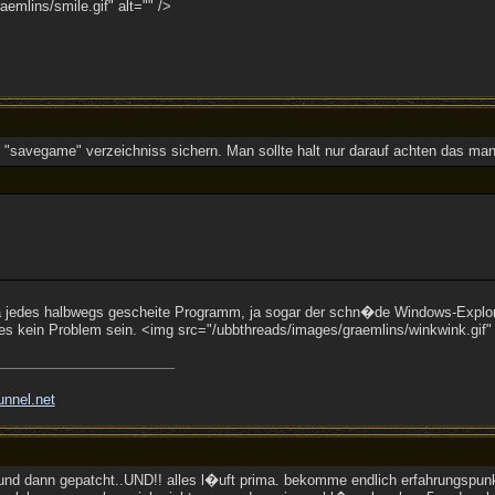
emlins/smile.gif" alt="" />
savegame" verzeichniss sichern. Man sollte halt nur darauf achten das ma








 jedes halbwegs gescheite Programm, ja sogar der schn�de Windows-Explore
les kein Problem sein. <img src="/ubbthreads/images/graemlins/winkwink.gif" 
unnel.net
t und dann gepatcht..UND!! alles l�uft prima. bekomme endlich erfahrungspunk