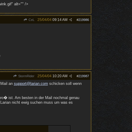
nk.gif" alt="" />
25/04/04
09:14 AM
CeL
#
219986
)
25/04/04
10:20 AM
StormRider
#
219987
 Mail an
support@larian.com
schicken soll wenn
 gro� ist. Am besten in der Mail nochmal genau
t Larian nicht ewig suchen muss um was es