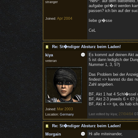
*nerv*. auf dem battlefiel
stranger
aufgabe gel�st werden kann
passen? ich bin auf der s
Apr 2004
Joined:
liebe gr�sse
CeL
Re: St�ndiger Absturz beim Laden!
Es kommt auf deinen Akt an
kiya
5 ist dann lediglich der Du
veteran
Nummer 1, 3, 5?)
Das Problem bei der Anzeig
findest => kannst du das n
Zahl angeben.
BF, Akt 1 hat 4 Schl�ssel
BF, Akt 2-3 jeweils 6 + 6? (
BF, Akt 4 => tja, da hab ic
Mar 2003
Joined:
27/04/04
0
Last edited by kiya;
Location:
Germany
Re: St�ndiger Absturz beim Laden!
Hi alle miteinander,
Morgain