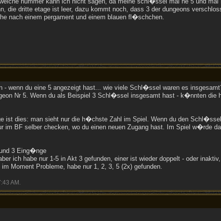
d..welche nummer kann ich nicht sagen, da meine schl�ssel mal ne 5 und mal 
, die dritte etage ist leer, dazu kommt noch, dass 3 der dungeons verschlos
uche nach einem pergament und einem blauen fl�schchen.
 - wenn du eine 5 angezeigt hast... wie viele Schl�ssel waren es insgesamt
ngeon Nr 5. Wenn du als Beispiel 3 Schl�ssel insgesamt hast - k�nnten die ha
e ist dies: man sieht nur die h�chste Zahl im Spiel. Wenn du den Schl�ssel 
ur im BF selber checken, wo du einen neuen Zugang hast. Im Spiel w�rde da
 und 3 Eing�nge
aber ich habe nur 1-5 in Akt 3 gefunden, einer ist wieder doppelt - oder inaktiv,
h im Moment Probleme, habe nur 1, 2, 3, 5 (2x) gefunden.
7:43 AM
.