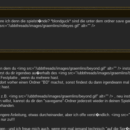
ere ich denn die spielst�nde? *blondguck* sind die unter dem ordner save 
rc="/ubbthreads/images/graemlins/rolleyes.gif" alt="" />
n dem du <img src="/ubbthreads/images/graemlins/beyond.gif" alt="" /> install
st du dir irgendwo au�erhalb des <img src="/ubbthreads/images/graemlins/be
r Festplatte , wenn du mehrere hast.
 dort vorher einen Ordner "BD" machst, sonst findest du dann irgendwann ma
 hast.
z.B. <img src="/ubbthreads/images/graemlins/beyond.gif" alt="" /> , neu instal
willst, kannst du dir den "savegame"-Ordner jederzeit wieder in deinen Spielor
orhanden.
gere Anleitung, etwas durcheinander, aber ich offe verst�ndlich. <img src="/
nur zu!!!
gen - und ich freue mich auch, wenn mir mal jemand technisch "auf die Spr�n