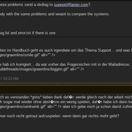
ese problems send a dxdiag to
support@larian.com
?
ody with the same problems and wwant to compare the systems.
g.lst and error.txt if there is one
eiten im Handbuch geht es auch irgendwie um das Thema Support... und was
s/graemlins/smile.gif" alt="" />
 hab ich korrigiert... da war vorher das Fragezeichen mit in der Mailadresse
bthreads/images/graemlins/biggrin.gif" alt="" />
04
10:21 AM
.
ich es verstanden *grins* lieben dank daf�r. werde gleich nach der arbeit mi
ch sogar mal wieder ohne abst�rze ein wenig spielen, daf�r habe ich dann k
s/graemlins/winkwink.gif" alt="" /> aber ich gebe mich ja schon damit zufri
mer noch nicht getraut aufzuspielen. wenn dann gar nichts mehr geht?