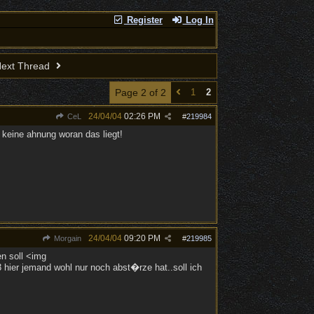
Register
Log In
ext Thread
Page 2 of 2
1
2
24/04/04
02:26 PM
CeL
#
219984
b keine ahnung woran das liegt!
24/04/04
09:20 PM
Morgain
#
219985
en soll <img
 hier jemand wohl nur noch abst�rze hat..soll ich