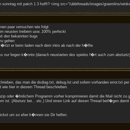
 sonntag mit patch 1.3 hofft? <img src="/ubbthreads/images/graemlins/winkwi
 nen paar versuchen wie folgt:
en neusten treibern usw..100% perfeckt
mit den bekannten bugs
 zu gehen
�rtzt er beim laden nach dem intro ab nach der h�lfte
ss nur liegen k�nnte (danach neustarten des spieles f�rt auch zum absturtz
rieben, das man die dxdiag.txt, debug.lst und sofern vorhanden error.txt per
wie hier in diesem Thread beschrieben.
 winzip oder �hnlichem Programm vorher komprimieren damit die Mail nicht zu
m ist. (Absturz bei... etc.) Und einen Link auf diesen Thread beif�gen dami
ickst um so eher k�nnen sie Dir helfen.