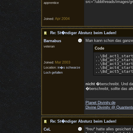
src="/ubbthreads/images/gra
apprentice
Apr 2004
Joined:
Re: St�ndiger Absturz beim Laden!
Man kann schon das ganze "
Barnabus
veteran
Code
..\Bd_act1_start
..\Bd_act2_start
Mar 2003
Joined:
..\Bd_act3_start
..\Bd_act4_start
Location:
in�s schwarze
Loch gefallen
nicht
�berschreibt. Und da
�berschreibt, sollte das al
Planet Divinity.de
Divine Divinity @ Quantent
Re: St�ndiger Absturz beim Laden!
*freu* hatte alles gesicher
CeL