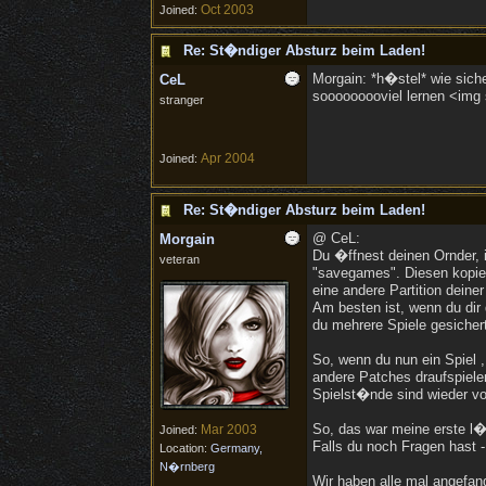
Oct 2003
Joined:
Re: St�ndiger Absturz beim Laden!
Morgain: *h�stel* wie sich
CeL
sooooooooviel lernen <img s
stranger
Apr 2004
Joined:
Re: St�ndiger Absturz beim Laden!
@ CeL:
Morgain
Du �ffnest deinen Ornder, i
veteran
"savegames". Diesen kopier
eine andere Partition deine
Am besten ist, wenn du dir
du mehrere Spiele gesichert
So, wenn du nun ein Spiel , 
andere Patches draufspielen 
Spielst�nde sind wieder v
So, das war meine erste l�n
Mar 2003
Joined:
Falls du noch Fragen hast - 
Location:
Germany,
N�rnberg
Wir haben alle mal angefan