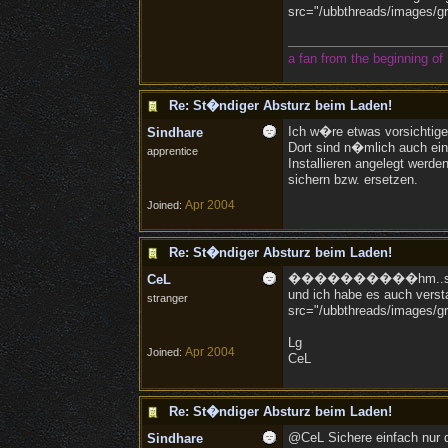
src="/ubbthreads/images/gra
a fan from the beginning of 
Re: St�ndiger Absturz beim Laden!
Ich w�re etwas vorsichtig
Sindhare
Dort sind n�mlich auch ein 
apprentice
Installieren angelegt werd
sichern bzw. ersetzen.
Apr 2004
Joined:
Re: St�ndiger Absturz beim Laden!
����������hm..sindhare <
CeL
und ich habe es auch verst
stranger
src="/ubbthreads/images/gra
Lg
Apr 2004
Joined:
CeL
Re: St�ndiger Absturz beim Laden!
@CeL Sichere einfach nur d
Sindhare