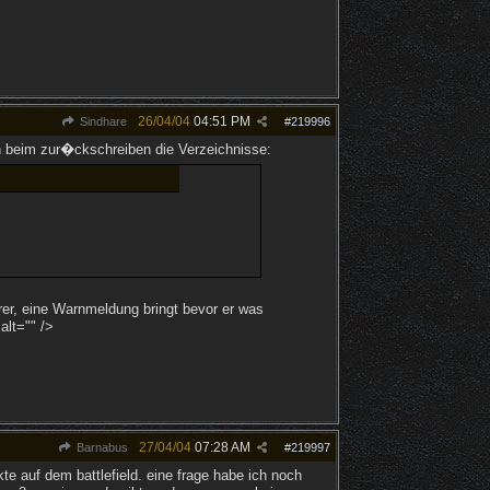
26/04/04
04:51 PM
Sindhare
#
219996
n beim zur�ckschreiben die Verzeichnisse:
r, eine Warnmeldung bringt bevor er was
alt="" />
27/04/04
07:28 AM
Barnabus
#
219997
te auf dem battlefield. eine frage habe ich noch