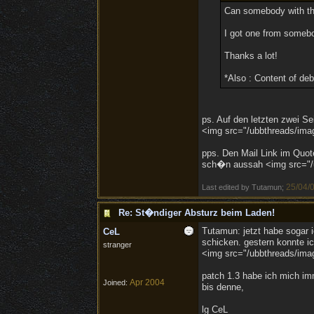
Can somebody with th
I got one from someb
Thanks a lot!
*Also : Content of debu
ps. Auf den letzten zwei S
<img src="/ubbthreads/image
pps. Den Mail Link im Quote
sch�n aussah <img src="/ub
25/04/
Last edited by Tutamun;
Re: St�ndiger Absturz beim Laden!
Tutamun: jetzt habe sogar 
CeL
schicken. gestern konnte i
stranger
<img src="/ubbthreads/image
patch 1.3 habe ich mich im
Apr 2004
Joined:
bis denne,
lg CeL