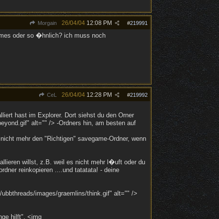
26/04/04
12:08 PM
Morgain
#
219991
games oder so �hnlich? ich muss noch
26/04/04
12:28 PM
CeL
#
219992
iert hast im Explorer. Dort siehst du den Orner
yond.gif" alt="" /> -Ordners hin, am besten auf
l nicht mehr den "Richtigen" savegame-Ordner, wenn
lieren willst, z.B. weil es nicht mehr l�uft oder du
dner reinkopieren ....und tatatata! - deine
ubbthreads/images/graemlins/think.gif" alt="" />
ge hilft". <img