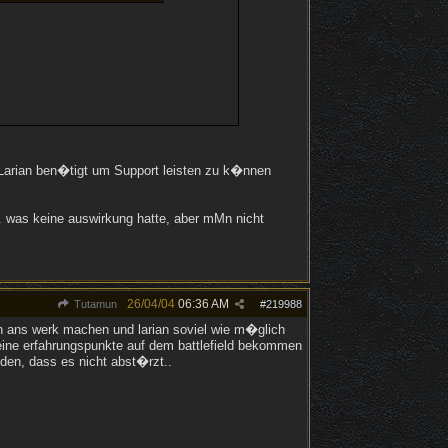
 Larian ben�tigt um Support leisten zu k�nnen
... was keine auswirkung hatte, aber mMn nicht
26/04/04
06:36 AM
Tutamun
#
219988
ch ans werk machen und larian soviel wie m�glich
eine erfahrungspunkte auf dem battlefield bekommen
eden, dass es nicht abst�rzt..