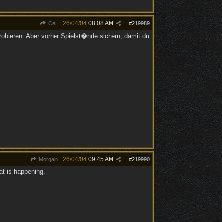
26/04/04
08:08 AM
CeL
#
219989
probieren. Aber vorher Spielst�nde sichern, damit du
26/04/04
09:45 AM
Morgain
#
219990
at is happening.