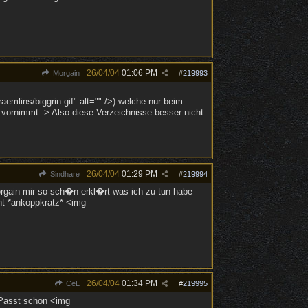
26/04/04
01:06 PM
Morgain
#
219993
mlins/biggrin.gif" alt="" />) welche nur beim
 vornimmt -> Also diese Verzeichnisse besser nicht
26/04/04
01:29 PM
Sindhare
#
219994
in mir so sch�n erkl�rt was ich zu tun habe
ht *ankoppkratz* <img
26/04/04
01:34 PM
CeL
#
219995
 Passt schon <img