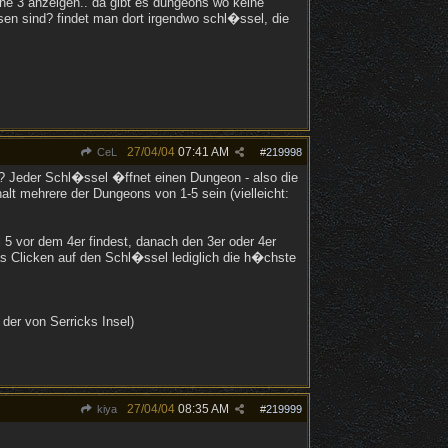
ne 3 anzeigen.. da gibt es dungeons wo keine
sen sind? findet man dort irgendwo schl�ssel, die
27/04/04
07:41 AM
CeL
#
219998
? Jeder Schl�ssel �ffnet einen Dungeon - also die
lt mehrere der Dungeons von 1-5 sein (vielleicht:
5 vor dem 4er findest, danach den 3er oder 4er
s Clicken auf den Schl�ssel lediglich die h�chste
 der von Serricks Insel)
27/04/04
08:35 AM
kiya
#
219999