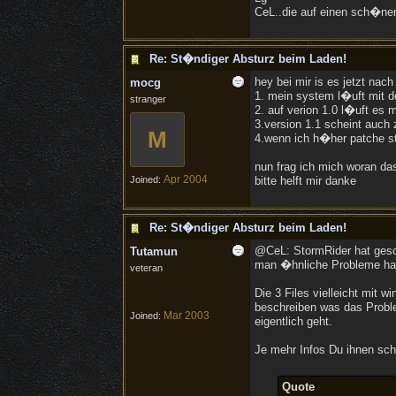
CeL..die auf einen sch�nen
Re: St�ndiger Absturz beim Laden!
hey bei mir is es jetzt nach
mocg
1. mein system l�uft mit d
stranger
2. auf verion 1.0 l�uft es 
3.version 1.1 scheint auch
M
4.wenn ich h�her patche st
nun frag ich mich woran da
Apr 2004
Joined:
bitte helft mir danke
Re: St�ndiger Absturz beim Laden!
@CeL: StormRider hat gesch
Tutamun
man �hnliche Probleme hat 
veteran
Die 3 Files vielleicht mit
beschreiben was das Proble
Mar 2003
Joined:
eigentlich geht.
Je mehr Infos Du ihnen sch
Quote