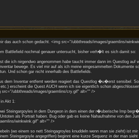
mir das auch schon gedacht. <img src="/ubbthreads/images/graemlins/winkwink
m Battlefield nochmal genauer untersucht, bisher verh�lt es sich damit so:
t die ich nirgendwo angenommen habe taucht immer dann im Questlog auf 
Inventar bewege. Es viel mir auf als ich meine eingesammelten Dokumente sor
tun. Und schon gar nicht innerhalb des Battlefields.
aus dem Inventar entfernt werden reagiert das Questlog �u�erst sensibel. S
etc.) erscheint die Quest AUCH wenn ich sie eigentlich schon abgeschlossen 
g src="/ubbthreads/images/graemlins/cry.gif" alt="" />
in Akt 1:
zwei Steingargoyles in dem Dungeon in dem einen der r�uberische Imp begr��t
n Untoten als Portrait haben. Bug oder gab es keine Nahaufnahme von den Ju
emlins/winkwink.gif" alt="" />
beln (wo einem so nett Steingagroyles knuddeln wenn man sie zieht) ist mir 
inem Steingargoyle angegriffen) beginnt eine kurze Sequenz in der man sieh