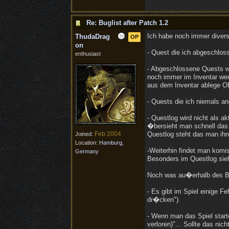
Re: Buglist after Patch 1.2
Ich habe noch immer diverse 
ThudaDrag
OP
on
- Quest die ich abgeschlos
enthusiast
- Abgeschlossene Quests we
noch immer im Inventar wen
aus dem Inventar ablege O
- Quests die ich niemals a
- Questlog wird nicht als 
�bersieht man schnell das 
Feb 2004
Questlog steht das man ihn
Joined:
Location:
Hamburg,
-Weiterhin findet man komis
Germany
Besonders im Questlog sie
Noch was au�erhalb des Bat
- Es gibt im Spiel einige 
dr�cken").
- Wenn man das Spiel starte
verloren)"... Sollte das nic