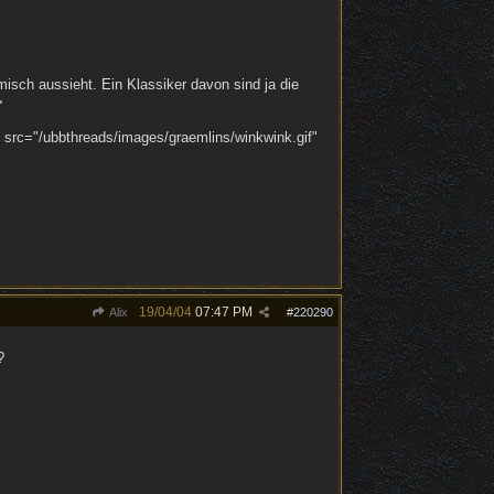
misch aussieht. Ein Klassiker davon sind ja die
>
g src="/ubbthreads/images/graemlins/winkwink.gif"
19/04/04
07:47 PM
Alix
#
220290
?