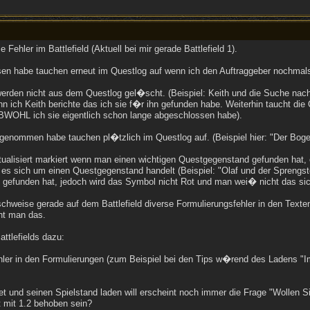
Fehler im Battlefield (Aktuell bei mir gerade Battlefield 1).
sen habe tauchen erneut im Questlog auf wenn ich den Auftraggeber nochmal
rden nicht aus dem Questlog gel�scht. (Beispiel: Keith und die Suche nach
n ich Keith berichte das ich sie f�r ihn gefunden habe. Weiterhin taucht die
BWOHL ich sie eigentlich schon lange abgeschlossen habe).
ngenommen habe tauchen pl�tzlich im Questlog auf. (Beispiel hier: "Der Bo
aktualisiert markiert wenn man einen wichtigen Questgegenstand gefunden hat,
es sich um einen Questgegenstand handelt (Beispiel: "Olaf und der Sprengst
 gefunden hat, jedoch wird das Symbol nicht Rot und man wei� nicht das sich
chweise gerade auf dem Battlefield diverse Formulierungsfehler in den Texte
ht man das.
tlefields dazu:
Fehler in den Formulierungen (zum Beispiel bei den Tips w�rend des Ladens
t und seinen Spielstand laden will erscheint noch immer die Frage "Wollen Si
ht mit 1.2 behoben sein?