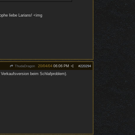
ophe liebe Larians! <img
20/04/04
06:06 PM
ThudaDragon
#
220294
r Verkaufsversion beim Schlafproblem).