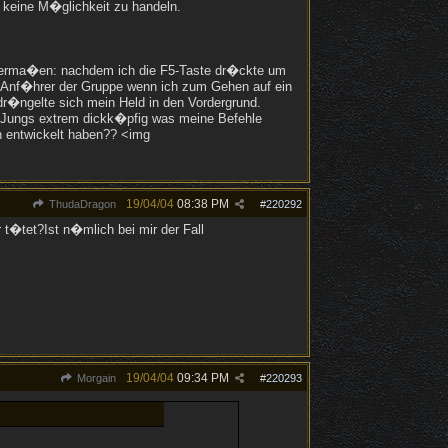
 keine M�glichkeit zu handeln.
lgenderma�en: nachdem ich die F5-Taste dr�ckte um
R Anf�hrer der Gruppe wenn ich zum Gehen auf ein
dr�ngelte sich mein Held in den Vordergrund.
 Jungs extrem dickk�pfig was meine Befehle
en entwickelt haben?? <img
19/04/04
08:38 PM
ThudaDragon
#
220292
t�tet?Ist n�mlich bei mir der Fall
19/04/04
09:34 PM
Morgain
#
220293