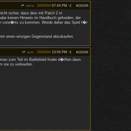
20/04/04
07:44 PM
nekrp
#
220295
nicht sicher, dass dies mit Patch 2 in
habe keinen Hinweis im Handbuch gefunden, der
klich vorw�rts zu kommen. Werde daher das Spiel f�r
mir einen einzigen Gegenstand abzukaufen.
20/04/04
10:56 PM
ayax
#
220296
an zum Teil im Battlefield findet d�rften dann
 sie zu verkaufen.