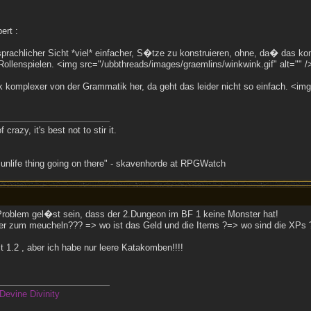
ert :
sprachlicher Sicht *viel* einfacher, S�tze zu konstruieren, ohne, da� das ko
ollenspielen. <img src="/ubbthreads/images/graemlins/winkwink.gif" alt="" /
k komplexer von der Grammatik her, da geht das leider nicht so einfach. <im
crazy, it's best not to stir it.
 unlife thing going on there" - skavenhorde at RPGWatch
roblem gel�st sein, dass der 2.Dungeon im BF 1 keine Monster hat!
ter zum meucheln??? => wo ist das Geld und die Items ?=> wo sind die XPs 
t 1.2 , aber ich habe nur leere Katakomben!!!!
Devine Divinity