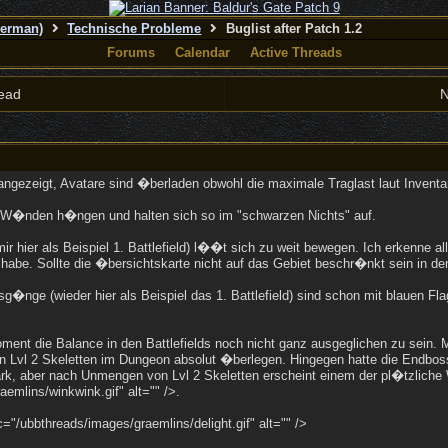
German)
Technische Probleme
Buglist after Patch 1.2
Forums
Calendar
Active Threads
ead
N
g angezeigt, Avatare sind �berladen obwohl die maximale Traglast laut Inventar
n W�nden h�ngen und halten sich so im "schwarzen Nichts" auf.
mir hier als Beispiel 1. Battlefield) l��t sich zu weit bewegen. Ich erkenne 
en habe. Sollte die �bersichtskarte nicht auf das Gebiet beschr�nkt sein in 
usg�nge (wieder hier als Beispiel das 1. Battlefield) sind schon mit blauen 
oment die Balance in den Battlefields noch nicht ganz ausgeglichen zu sein.
den Lvl 2 Skeletten im Dungeon absolut �berlegen. Hingegen hatte die Endb
tark, aber nach Unmengen von Lvl 2 Skeletten erscheint einem der pl�tzlic
emlins/winkwink.gif" alt="" />.
="/ubbthreads/images/graemlins/delight.gif" alt="" />