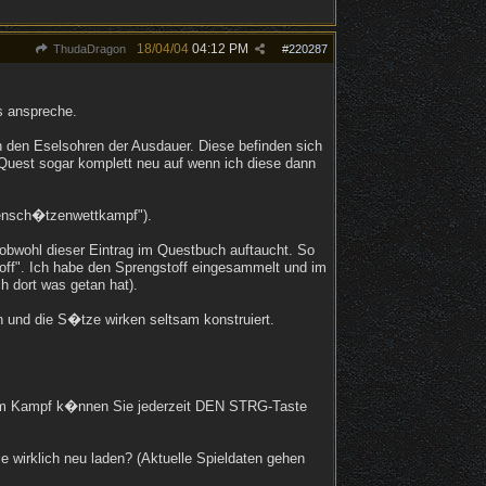
18/04/04
04:12 PM
ThudaDragon
#
220287
s anspreche.
 den Eselsohren der Ausdauer. Diese befinden sich
 Quest sogar komplett neu auf wenn ich diese dann
gensch�tzenwettkampf").
 obwohl dieser Eintrag im Questbuch auftaucht. So
off". Ich habe den Sprengstoff eingesammelt und im
 dort was getan hat).
n und die S�tze wirken seltsam konstruiert.
 "Im Kampf k�nnen Sie jederzeit DEN STRG-Taste
e wirklich neu laden? (Aktuelle Spieldaten gehen