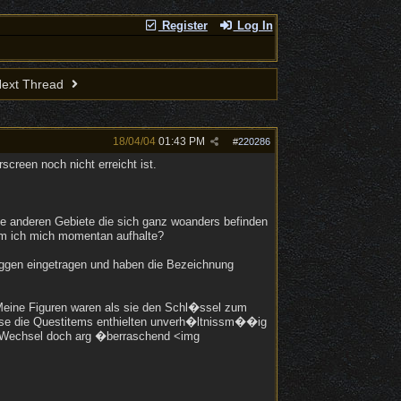
Register
Log In
ext Thread
18/04/04
01:43 PM
#
220286
screen noch nicht erreicht ist.
alle anderen Gebiete die sich ganz woanders befinden
dem ich mich momentan aufhalte?
Flaggen eingetragen und haben die Bezeichnung
 Meine Figuren waren als sie den Schl�ssel zum
osse die Questitems enthielten unverh�ltnissm��ig
he Wechsel doch arg �berraschend <img