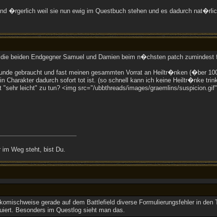
nd �rgerlich weil sie nun ewig im Questbuch stehen und es dadurch nat�rlich
 die beiden Endgegner Samuel und Damien beim n�chsten patch zumindest f�
tunde gebraucht und fast meinen gesammten Vorrat an Heiltr�nken (�ber 10
Charakter dadurch sofort tot ist. (so schnell kann ich keine Heiltr�nke tri
 "sehr leicht" zu tun? <img src="/ubbthreads/images/graemlins/suspicion.gif" 
 im Weg steht, bist Du.
 komischweise gerade auf dem Battlefield diverse Formulierungsfehler in den
uiert. Besonders im Questlog sieht man das.