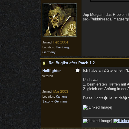
Jup Morgain, das Problem ha
src="/ubbthreads/images/gra
Feb 2004
Joined:
Location:
Hamburg,
Germany
Re: Buglist after Patch 1.2
Ich habe an 2 Stellen ein 
Hellfighter
veteran
Und zwar:
1. beim ersten Treffen mi
2. gleich am Anfang in der
Mar 2003
Joined:
Location:
Kamenz,
Diese Lichts�ule ist daf�r 
Saxony, Germany