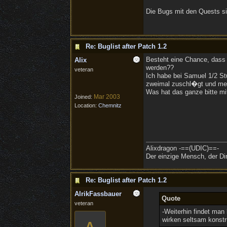
Die Bugs mit den Quests si
Re: Buglist after Patch 1.2
Besteht eine Chance, dass
Alix
werden??
veteran
Ich habe bei Samuel 1/2 S
zweimal zuschl�gt und mein 
Was hat das ganze bitte mit
Mar 2003
Joined:
Location:
Chemnitz
Alixdragon -==(UDIC)==-
Der einzige Mensch, der Dir
Re: Buglist after Patch 1.2
AlrikFassbauer
Quote
veteran
-Weiterhin findet man
wirken seltsam konstr
A