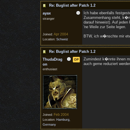
Re: Buglist after Patch 1.2
Ich habe ebenfalls festgeste
ayax
Zusammenhang steht, k�nnt
stranger
darauf hinweist). Auf jeden
'ne Weile zur Seite legen.
Apr 2004
Joined:
BTW, ich w�nschte mir etw
Location:
Schweiz
Re: Buglist after Patch 1.2
Zumindest k�nnte ihnen mit
ThudaDrag
OP
auch gerne reduziert werd
on
enthusiast
Feb 2004
Joined:
Location:
Hamburg,
Germany