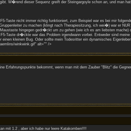
gibt. W�rend dieser Sequenz greift der Steingargoyle schon an, und man hat
ie F5-Taste nicht immer richtig funktioniert, zum Beispiel war es bei mir fo
Gruppenleiter zu machen (klingt nach Therapiesitzung, ich wei�) war er NU
die Maustaste hingegen gedr�ckt um zu gehen (wie ich es am liebsten mache) 
F5-Taste dr�ckte war das Problem irgendwann vorbei. Entweder sind meine
er einen kleinen Bug. Oder sollte mein Todesritter ein dynamisches Eigenleb
emlins/winkwink.gif" alt="" />
ine Erfahrungspunkte bekommt, wenn man mit dem Zauber "Blitz" die Gegner 
an mit 1.2 , aber ich habe nur leere Katakomben!!!!