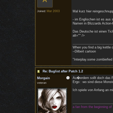
Mar 2003
Mal kurz hier reingeschnupp
Joined:
- im Englischen ist es aus 
Namen in Blizzards Action-R
Das Deutsche ist einen Tic
alt="" />
When you find a big kettle of 
--Dilbert cartoon
"Interplay.some zombiefied
Re: Buglist after Patch 1.2
Au�erdem sollt doch das P
Morgain
Ergo : wo sind diese Mons
veteran
Ich spiele von Anfang an mi
a fan from the beginning of 