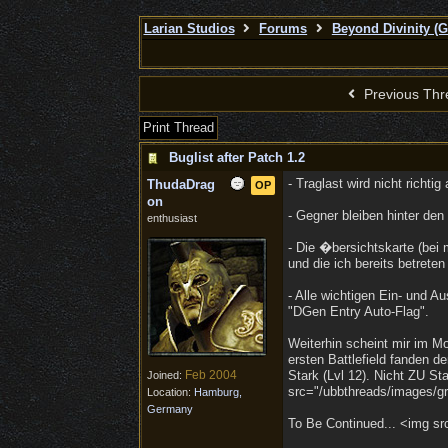
Larian Studios
Forums
Beyond Divinity (
Previous Thr
Print Thread
Buglist after Patch 1.2
- Traglast wird nicht richti
ThudaDrag
OP
on
- Gegner bleiben hinter de
enthusiast
- Die �bersichtskarte (bei 
und die ich bereits betret
- Alle wichtigen Ein- und A
"DGen Entry Auto-Flag".
Weiterhin scheint mir im M
ersten Battlefield fanden 
Feb 2004
Stark (Lvl 12). Nicht ZU S
Joined:
src="/ubbthreads/images/gra
Location:
Hamburg,
Germany
To Be Continued... <img src