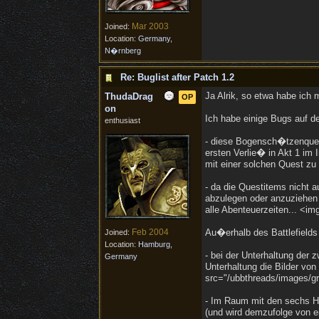
Mar 2003
Joined:
Location:
Germany,
N�rnberg
Re: Buglist after Patch 1.2
Ja Alrik, so etwa habe ich 
ThudaDrag
OP
on
Ich habe einige Bugs auf de
enthusiast
- diese Bogensch�tzenques
ersten Verlie� in Akt 1 im 
mit einer solchen Quest zu 
- da die Questitems nicht 
abzulegen oder anzuziehen 
alle Abenteuerzeiten... <im
Feb 2004
Au�erhalb des Battlefields 
Joined:
Location:
Hamburg,
- bei der Unterhaltung der 
Germany
Unterhaltung die Bilder vo
src="/ubbthreads/images/gra
- Im Raum mit den sechs He
(und wird demzufolge von e