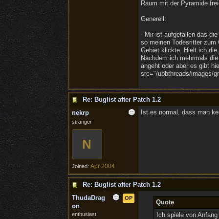
Raum mit der Pyramide frei
Generell:
- Mir ist aufgefallen das d
so meinen Todesritter zum 
Gebiet klickte. Hielt ich 
Nachdem ich mehrmals die 
angeht oder aber es gibt hi
src="/ubbthreads/images/gra
Re: Buglist after Patch 1.2
Ist es normal, dass man ke
nekrp
stranger
N
Apr 2004
Joined:
Re: Buglist after Patch 1.2
ThudaDrag
OP
Quote
on
enthusiast
Ich spiele von Anfang 