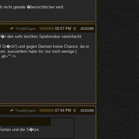
 nicht gerade �bersichtlicher wird.
19/04/04
06:57 PM
ThudaDragon
#
220288
r den sehr leichten Spielmodus vereinfacht
0 St�ck!) und gegen Damien keine Chance, da er
nken, ausserdem habe ihc nur noch wenige.)
alt="" />
19/04/04
07:44 PM
ThudaDragon
#
220289
 Texten und die S�tze