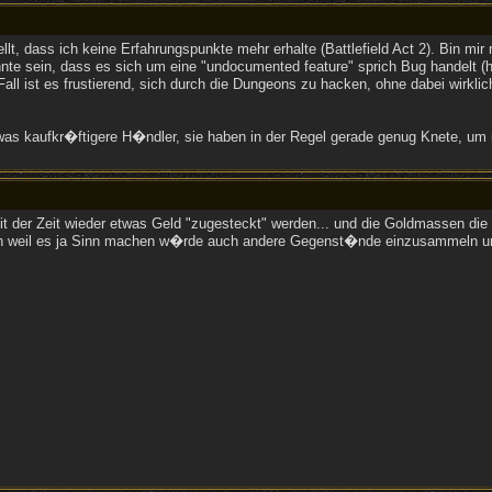
llt, dass ich keine Erfahrungspunkte mehr erhalte (Battlefield Act 2). Bin mir 
e sein, dass es sich um eine "undocumented feature" sprich Bug handelt (
 Fall ist es frustierend, sich durch die Dungeons zu hacken, ohne dabei wir
as kaufkr�ftigere H�ndler, sie haben in der Regel gerade genug Knete, um 
 der Zeit wieder etwas Geld "zugesteckt" werden... und die Goldmassen die m
en weil es ja Sinn machen w�rde auch andere Gegenst�nde einzusammeln um