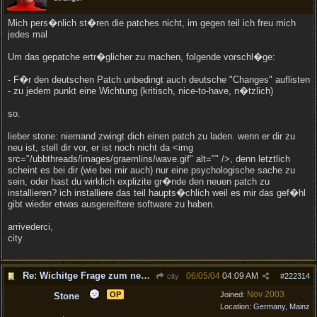
Mich pers�nlich st�ren die patches nicht, im gegen teil ich freu mich
jedes mal
Um das gepatche ertr�glicher zu machen, folgende vorschl�ge:
- F�r den deutschen Patch unbedingt auch deutsche "Changes" auflisten
- zu jedem punkt eine Wichtung (kritisch, nice-to-have, n�tzlich)
so.
lieber stone: niemand zwingt dich einen patch zu laden. wenn er dir zu
neu ist, stell dir vor, er ist noch nicht da <img
src="/ubbthreads/images/graemlins/wave.gif" alt="" />, denn letztlich
scheint es bei dir (wie bei mir auch) nur eine psychologische sache zu
sein, oder hast du wirklich explizite gr�nde den neuen patch zu
installieren? ich installiere das teil haupts�chlich weil es mir das gef�hl
gibt wieder etwas ausgereiftere software zu haben.
arrivederci,
city
Re: Wichitge Frage zum neuen Patch (eventuel :) )
06/05/04
04:09 AM
city
#
222314
Nov 2003
OP
Joined:
Stone
Location:
Germany, Mainz