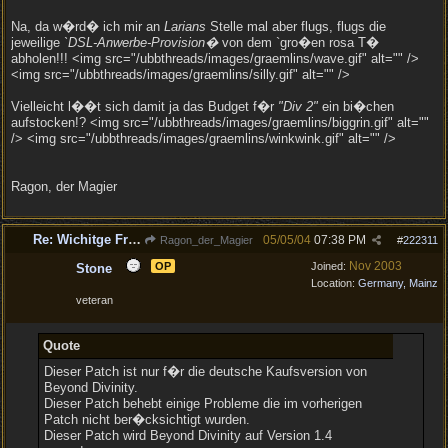
Na, da w�rd� ich mir an
Larians
Stelle mal aber flugs, flugs die
jeweilige
`DSL-Anwerbe-Provision�
von dem `gro�en rosa T�
abholen!!! <img src="/ubbthreads/images/graemlins/wave.gif" alt="" />
<img src="/ubbthreads/images/graemlins/silly.gif" alt="" />
Vielleicht l��t sich damit ja das Budget f�r
"Div 2"
ein bi�chen
aufstocken!? <img src="/ubbthreads/images/graemlins/biggrin.gif" alt=""
/> <img src="/ubbthreads/images/graemlins/winkwink.gif" alt="" />
Ragon, der Magier
Re: Wichitge Frage zum neuen Patch (eventuel :) )
05/05/04
07:38 PM
Ragon_der_Magier
#
222311
Nov 2003
OP
Joined:
Stone
Location:
Germany, Mainz
veteran
Quote
Dieser Patch ist nur f�r die deutsche Kaufsversion von
Beyond Divinity.
Dieser Patch behebt einige Probleme die im vorherigen
Patch nicht ber�cksichtigt wurden.
Dieser Patch wird Beyond Divinity auf Version 1.4