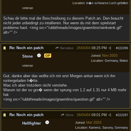
Location:
in�s schwarze Loch gefallen
veteran
Schau dir bitte mal die Beschreibung zu diesem Patch an. Den braucht
nicht jeder unbedingt zu intallieren. Nur wenn du mit dem spielstart
probleme hast. <img src="/ubbthreads/images/graemlins/winkwink.gif"
alt="" />
Re: Noch ein patch
26/04/04
08:25 PM
Barnabus
#
222286
Nov 2003
OP
Joined:
Stone
Location:
Germany, Mainz
veteran
Gut, danke aber das wollte ich mir erst Morgen antun wenn ich ihn
runtergeladen h�tte.
Was ich aber trotzdem nicht verstehe.
Warum ist der so gro� wenn der sprung von 1.2 auf 1.31 nur 4 MB mehr
hat.
<img src="/ubbthreads/images/graemlins/question.gif" alt="" />
Re: Noch ein patch
26/04/04
09:01 PM
Stone
#
222287
Mar 2003
Joined:
Hellfighter
Location:
Kamenz, Saxony, Germany