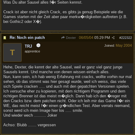
Was Du alter Sausel alles f�r Seiten kennst.
Crack ist aber nicht gleich Crack, es gibts ja genug Beispiele wie die
Games starten mit der Zeit aber paar merkw�rdigkeiten auftreten (z.B.
bei Gothic2 oder X�).
Re: Noch ein patch
06/05/04
05:29 PM
Dexter
#
222322
May 2004
Joined:
TRJ
T
apprentice
Hehe, Dexter, die kennt der alte Sausel, weil er ganz viel ganz junge
Sausels kennt. Und manche von denen wissen einfach alles.
Nun, kann sein, ich hab wenig Erfahrung mit cracks, wollte vorhin nur mal
sehen, ob das stimmt was hier gesagt wurde, weil ich weiss, das viele
sich Spiele cracken ..... und auch mit den gepatchten Versionen spielen.
Ich versuche eher zu kopieren, mit dem richtigern Programm und dem
richtigen Brenner ist das meist m�glich. Dann hab ich den �reger mit
den Cracks bzw. dem patchen nicht. Oder ich leih mir das Game f�r ein
WE, das reicht meist f�r einen gr�ndlichen Test. Aber verrats niemand,
sonst werd ich mein Image hier los ..... smile.
Und wieder wech .......... Joker
Achso: Blubb ....... vergessen