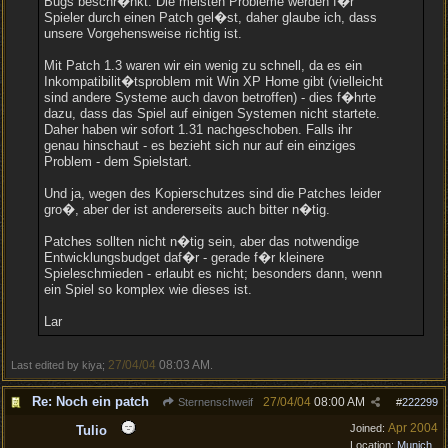
Bugs beschr�nkt. Die meisten Probleme werden f�r
Spieler durch einen Patch gel�st, daher glaube ich, dass
unsere Vorgehensweise richtig ist.
Mit Patch 1.3 waren wir ein wenig zu schnell, da es ein
Inkompatibilit�tsproblem mit Win XP Home gibt (vielleicht
sind andere Systeme auch davon betroffen) - dies f�hrte
dazu, dass das Spiel auf einigen Systemen nicht startete.
Daher haben wir sofort 1.31 nachgeschoben. Falls ihr
genau hinschaut - es bezieht sich nur auf ein einziges
Problem - dem Spielstart.
Und ja, wegen des Kopierschutzes sind die Patches leider
gro�, aber der ist andererseits auch bitter n�tig.
Patches sollten nicht n�tig sein, aber das notwendige
Entwicklungsbudget daf�r - gerade f�r kleinere
Spieleschmieden - erlaubt es nicht; besonders dann, wenn
ein Spiel so komplex wie dieses ist.
Lar
27/04/04
08:03 AM
Last edited by kiya;
.
Re: Noch ein patch
27/04/04
08:00 AM
Sternenschweif
#
222299
Apr 2004
Joined:
Tulio
Location:
Munich