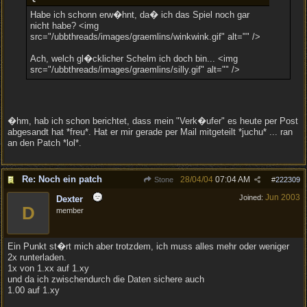
Habe ich schonn erw�hnt, da� ich das Spiel noch gar
nicht habe? <img
src="/ubbthreads/images/graemlins/winkwink.gif" alt="" />
Ach, welch gl�cklicher Schelm ich doch bin... <img
src="/ubbthreads/images/graemlins/silly.gif" alt="" />
�hm, hab ich schon berichtet, dass mein "Verk�ufer" es heute per Post
abgesandt hat *freu*. Hat er mir gerade per Mail mitgeteilt *juchu* ... ran
an den Patch *lol*.
Re: Noch ein patch
28/04/04
07:04 AM
Stone
#
222309
Jun 2003
Joined:
Dexter
D
member
Ein Punkt st�rt mich aber trotzdem, ich muss alles mehr oder weniger
2x runterladen.
1x von 1.xx auf 1.xy
und da ich zwischendurch die Daten sichere auch
1.00 auf 1.xy