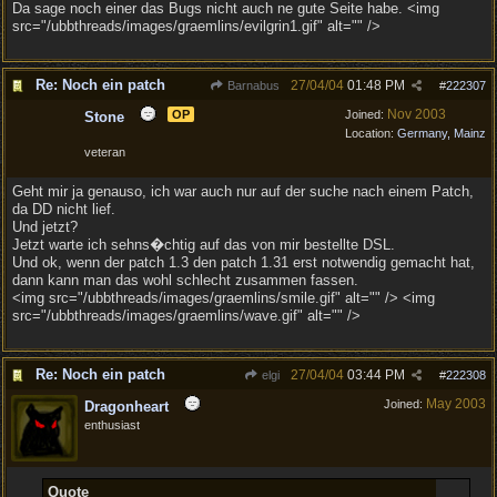
Da sage noch einer das Bugs nicht auch ne gute Seite habe. <img
src="/ubbthreads/images/graemlins/evilgrin1.gif" alt="" />
Re: Noch ein patch
27/04/04
01:48 PM
Barnabus
#
222307
Nov 2003
OP
Joined:
Stone
Location:
Germany, Mainz
veteran
Geht mir ja genauso, ich war auch nur auf der suche nach einem Patch,
da DD nicht lief.
Und jetzt?
Jetzt warte ich sehns�chtig auf das von mir bestellte DSL.
Und ok, wenn der patch 1.3 den patch 1.31 erst notwendig gemacht hat,
dann kann man das wohl schlecht zusammen fassen.
<img src="/ubbthreads/images/graemlins/smile.gif" alt="" /> <img
src="/ubbthreads/images/graemlins/wave.gif" alt="" />
Re: Noch ein patch
27/04/04
03:44 PM
elgi
#
222308
May 2003
Joined:
Dragonheart
enthusiast
Quote