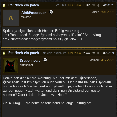
Re: Noch ein patch
06/05/04
05:32 PM
TRJ
#
222323
Mar 2003
Joined:
AlrikFassbauer
A
veteran
Spricht ja eigentlich auch f�r den Erfolg von <img
src="/ubbthreads/images/graemlins/beyond.gif" alt="" /> ... <img
src="/ubbthreads/images/graemlins/silly.gif" alt="" />
Re: Noch ein patch
06/05/04
05:44 PM
AlrikFassbauer
#
222324
May 2003
Joined:
Dragonheart
enthusiast
Danke sch�n f�r die Warnung! Mh, dat mit dem "�berladen,
�berladen" hat ich n�mlich auch vorhin. Huch hatte bei den H�ndlern
nun schon zich Sachen verkauft/gekauft. Tja, vielleicht dann doch lieber
auf den neuen Patch warten und dann nen Spielstand von gestern
nehmen? Oder ist dat eh Jacke wie Hose?
Gru� Dragi ... die heute anscheinend ne lange Leitung hat.