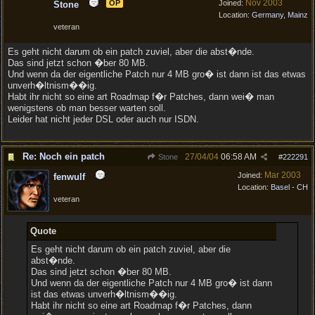
Nov 2003
OP
Joined:
Stone
Location:
Germany, Mainz
veteran
Es geht nicht darum ob ein patch zuviel, aber die abst�nde.
Das sind jetzt schon �ber 80 MB.
Und wenn da der eigentliche Patch nur 4 MB gro� ist dann ist das etwas
unverh�ltnism��ig.
Habt ihr nicht so eine art Roadmap f�r Patches, dann wei� man
wenigstens ob man besser warten soll.
Leider hat nicht jeder DSL oder auch nur ISDN.
Re: Noch ein patch
27/04/04
06:58 AM
Stone
#
222291
Mar 2003
Joined:
fenwulf
Location:
Basel - CH
veteran
Quote
Es geht nicht darum ob ein patch zuviel, aber die
abst�nde.
Das sind jetzt schon �ber 80 MB.
Und wenn da der eigentliche Patch nur 4 MB gro� ist dann
ist das etwas unverh�ltnism��ig.
Habt ihr nicht so eine art Roadmap f�r Patches, dann