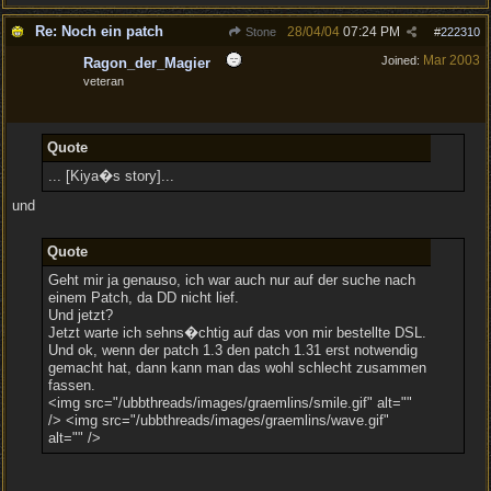
Re: Noch ein patch
28/04/04
07:24 PM
Stone
#
222310
Mar 2003
Joined:
Ragon_der_Magier
veteran
Quote
... [Kiya�s story]...
und
Quote
Geht mir ja genauso, ich war auch nur auf der suche nach
einem Patch, da DD nicht lief.
Und jetzt?
Jetzt warte ich sehns�chtig auf das von mir bestellte DSL.
Und ok, wenn der patch 1.3 den patch 1.31 erst notwendig
gemacht hat, dann kann man das wohl schlecht zusammen
fassen.
<img src="/ubbthreads/images/graemlins/smile.gif" alt=""
/> <img src="/ubbthreads/images/graemlins/wave.gif"
alt="" />