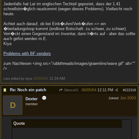
Jedenfalls hat Lar im englischen Techteil gepostet, dass der 1.41
schnellstm�glich rauskommt (wegen dieses Problems). Vielleicht noch
heute.
Achtet auch darauf, ob bei Eink�ufen/Verk�ufen => ein
�berladungsloop kommt (endlose Botschaft: zu schwer, zu schwer).
Verr�ckt einen Gegenstand im Inventar, dann h�rts auf - aber das sollte
auch gefixt werden m.E.
Kiya
Problems with BF vendors
zum Nachlesen <img src="/ubbthreads/images/graemlins/wave.gif" alt=""
/>
06/05/04
11:34 AM
Last edited by kiya;
.
Re: Noch ein patch
06/05/04
12:11 PM
Silence01
#
222318
Jun 2003
Joined:
Dexter
D
member
Quote