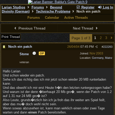
Larian Studios
Forums
Beyond
Register
Log In
Divinity (German)
Technische Probleme
Noch ein patch
Forums
Calendar
Active Threads
Previous Thread
Next Thread
Print Thread
Page 1 of 3
1
2
3
Noch ein patch
26/04/04
07:45 PM
#
222283
Nov 2003
OP
Joined:
Stone
Location:
Germany, Mainz
veteran
Hallo Larian
Und schon wieder ein patch.
Sehe ich das richtig das ich mir jetzt schon wieder 20 MB runterladen
kann.
Und das obwohl ich mir erst Heute fr�h den letzten runtergezogen habe?
Und warum ist der denn �berhaupt 20 Mb gro�, wenn der Patch von 1.2
auf 1.31 nur 24 MB gro� ist?
Also Leute, grunds�tzlich bin ich ja froh das ihr weiter am Spiel feilt,
aber das mu� doch wohl nicht sein.
Wenn sowas abzusehen ist, kann man wirklich einen oder zwei Tage
warten und dann
einen
Patch bereitstellen.