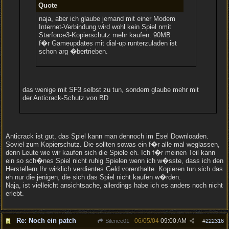
Quote
naja, aber ich glaube jemand mit einer Modem
Internet-Verbindung wird wohl kein Spiel nmit
Starforce3-Kopierschutz mehr kaufen. 90MB
f�r Gameupdates mit dial-up runterzuladen ist
schon arg �bertrieben.
das wenige mit SF3 selbst zu tun, sondern glaube mehr mit
der Anticrack-Schutz von BD
Anticrack ist gut, das Spiel kann man dennoch im Esel Downloaden.
Soviel zum Kopierschutz. Die sollten sowas ein f�r alle mal weglassen,
denn Leute wie wir kaufen sich die Spiele eh. Ich f�r meinen Teil kann
ein so sch�nes Spiel nicht ruhig Spielen wenn ich w�sste, dass ich den
Herstellern Ihr wirklich verdientes Geld vorenthalte. Kopieren tun sich das
eh nur die jenigen, die sich das Spiel nicht kaufen w�rden.
Naja, ist vielleicht ansichtsache, allerdings habe ich es anders noch nicht
erlebt.
Re: Noch ein patch
06/05/04
09:00 AM
Silence01
#
222316