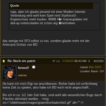
Quote
naja, aber ich glaube jemand mit einer Modem Internet-
Verbindung wird wohl kein Spiel nmit Starforce3-
Kopierschutz mehr kaufen. 90MB f�r Gameupdates mit
dial-up runterzuladen ist schon arg �bertrieben.
das wenige mit SF3 selbst zu tun, sondern glaube mehr mit der
Anticrack-Schutz von BD
Re: Noch ein patch
27/04/04
08:43 AM
elgi
#
222302
Mar 2003
Joined:
fenwulf
Location:
Basel - CH
veteran
Da kann ich mich Elgi nur anschliessen. Bisher hatte ich schlichtweg
keine Zeit zu spielen, also habe ich BD noch nicht angeschafft...
Bis ich in ca. 1/2 Jahr Zeit habe, sind wohl alle wesentlichen Bugs durch
Patches eliminiert worden... <img
src="/ubbthreads/images/graemlins/badsmile2.gif" alt="" />