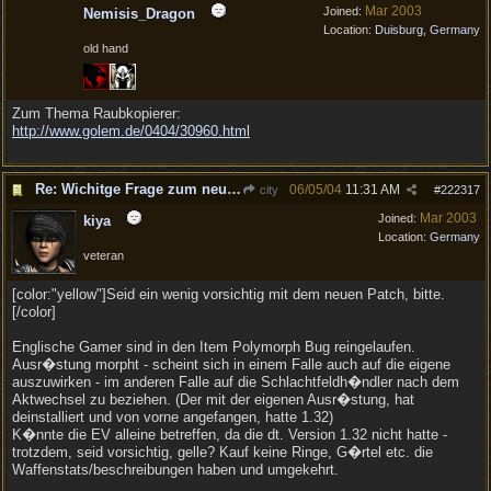
Mar 2003
Joined:
Nemisis_Dragon
Location:
Duisburg, Germany
old hand
Zum Thema Raubkopierer:
http://www.golem.de/0404/30960.html
Re: Wichitge Frage zum neuen Patch (eventuel :) )
06/05/04
11:31 AM
city
#
222317
Mar 2003
Joined:
kiya
Location:
Germany
veteran
[color:"yellow"]Seid ein wenig vorsichtig mit dem neuen Patch, bitte.
[/color]
Englische Gamer sind in den Item Polymorph Bug reingelaufen.
Ausr�stung morpht - scheint sich in einem Falle auch auf die eigene
auszuwirken - im anderen Falle auf die Schlachtfeldh�ndler nach dem
Aktwechsel zu beziehen. (Der mit der eigenen Ausr�stung, hat
deinstalliert und von vorne angefangen, hatte 1.32)
K�nnte die EV alleine betreffen, da die dt. Version 1.32 nicht hatte -
trotzdem, seid vorsichtig, gelle? Kauf keine Ringe, G�rtel etc. die
Waffenstats/beschreibungen haben und umgekehrt.