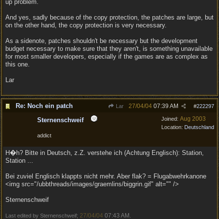
up problem.
And yes, sadly because of the copy protection, the patches are large, but
on the other hand, the copy protection is very necessary.
As a sidenote, patches shouldn't be necessary but the development
budget necessary to make sure that they aren't, is something unavailable
for most smaller developers, especially if the games are as complex as
this one.
Lar
Re: Noch ein patch
27/04/04
07:39 AM
Lar
#
222297
Aug 2003
Joined:
Sternenschweif
Location:
Deutschland
addict
H�h? Bitte in Deutsch, z.Z. verstehe ich (Achtung Englisch): Station,
Station ...
Bei zuviel Englisch klappts nicht mehr. Aber flak? = Flugabwehrkanone
<img src="/ubbthreads/images/graemlins/biggrin.gif" alt="" />
Sternenschweif
27/04/04
07:43 AM
Last edited by Sternenschweif;
.