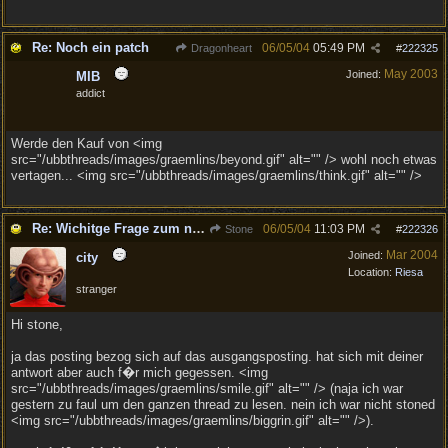
Re: Noch ein patch
06/05/04
05:49 PM
Dragonheart
#
222325
May 2003
Joined:
MIB
addict
Werde den Kauf von <img
src="/ubbthreads/images/graemlins/beyond.gif" alt="" /> wohl noch etwas
vertagen... <img src="/ubbthreads/images/graemlins/think.gif" alt="" />
Re: Wichitge Frage zum neuen Patch (eventuel :) )
06/05/04
11:03 PM
Stone
#
222326
Mar 2004
Joined:
city
Location:
Riesa
stranger
Hi stone,
ja das posting bezog sich auf das ausgangsposting. hat sich mit deiner
antwort aber auch f�r mich gegessen. <img
src="/ubbthreads/images/graemlins/smile.gif" alt="" /> (naja ich war
gestern zu faul um den ganzen thread zu lesen. nein ich war nicht stoned
<img src="/ubbthreads/images/graemlins/biggrin.gif" alt="" />).