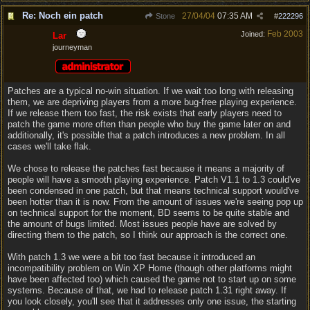
Re: Noch ein patch
27/04/04
07:35 AM
Stone
#
222296
Feb 2003
Joined:
Lar
journeyman
Patches are a typical no-win situation. If we wait too long with releasing
them, we are depriving players from a more bug-free playing experience.
If we release them too fast, the risk exists that early players need to
patch the game more often than people who buy the game later on and
additionally, it's possible that a patch introduces a new problem. In all
cases we'll take flak.
We chose to release the patches fast because it means a majority of
people will have a smooth playing experience. Patch V1.1 to 1.3 could've
been condensed in one patch, but that means technical support would've
been hotter than it is now. From the amount of issues we're seeing pop up
on technical support for the moment, BD seems to be quite stable and
the amount of bugs limited. Most issues people have are solved by
directing them to the patch, so I think our approach is the correct one.
With patch 1.3 we were a bit too fast because it introduced an
incompatibility problem on Win XP Home (though other platforms might
have been affected too) which caused the game not to start up on some
systems. Because of that, we had to release patch 1.31 right away. If
you look closely, you'll see that it addresses only one issue, the starting