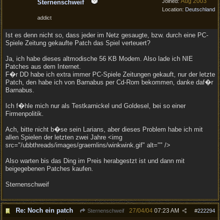
Aug 2003
Joined:
Sternenschweif
Location:
Deutschland
addict
Ist es denn nicht so, dass jeder im Netz gesaugte, bzw. durch eine PC-
Spiele Zeitung gekaufte Patch das Spiel verteuert?
Ja, ich habe dieses altmodische 56 KB Modem. Also lade ich NIE
Patches aus dem Internet.
F�r DD habe ich extra immer PC-Spiele Zeitungen gekauft, nur der letzte
Patch, den habe ich von Barnabus per Cd-Rom bekommen, danke daf�r
Barnabus.
Ich f�hle mich nur als Testkarnickel und Goldesel, bei so einer
Firmenpolitik.
Ach, bitte nicht b�se sein Larians, aber dieses Problem habe ich mit
allen Spielen der letzten zwei Jahre <img
src="/ubbthreads/images/graemlins/winkwink.gif" alt="" />
Also warten bis das Ding im Preis herabgestzt ist und dann mit
beigegebenen Patches kaufen.
Sternenschweif
Re: Noch ein patch
27/04/04
07:23 AM
Sternenschweif
#
222294