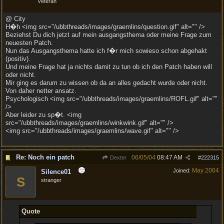
veteran
@ City
H�h <img src="/ubbthreads/images/graemlins/question.gif" alt="" />
Beziehst Du dich jetzt auf mein ausgangsthema oder meine Frage zum
neuesten Patch.
Nun das Ausgangsthema hatte ich f�r mich sowieso schon abgehakt
(positiv).
Und meine Frage hat ja nichts damit zu tun ob ich den Patch haben will
oder nicht.
Mir ging es darum zu wissen ob da an alles gedacht wurde oder nicht.
Von daher netter ansatz.
Psychologisch <img src="/ubbthreads/images/graemlins/ROFL.gif" alt=""
/>
Aber leider zu sp�t. <img
src="/ubbthreads/images/graemlins/winkwink.gif" alt="" />
<img src="/ubbthreads/images/graemlins/wave.gif" alt="" />
Re: Noch ein patch
06/05/04
08:47 AM
Dexter
#
222315
May 2004
Joined:
Silence01
S
stranger
Quote