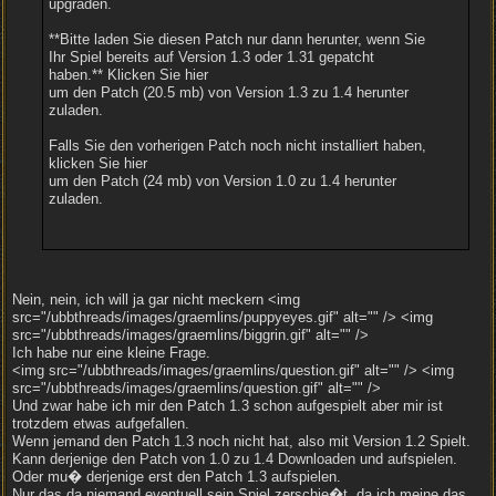
upgraden.
**Bitte laden Sie diesen Patch nur dann herunter, wenn Sie
Ihr Spiel bereits auf Version 1.3 oder 1.31 gepatcht
haben.** Klicken Sie hier
um den Patch (20.5 mb) von Version 1.3 zu 1.4 herunter
zuladen.
Falls Sie den vorherigen Patch noch nicht installiert haben,
klicken Sie hier
um den Patch (24 mb) von Version 1.0 zu 1.4 herunter
zuladen.
Nein, nein, ich will ja gar nicht meckern <img
src="/ubbthreads/images/graemlins/puppyeyes.gif" alt="" /> <img
src="/ubbthreads/images/graemlins/biggrin.gif" alt="" />
Ich habe nur eine kleine Frage.
<img src="/ubbthreads/images/graemlins/question.gif" alt="" /> <img
src="/ubbthreads/images/graemlins/question.gif" alt="" />
Und zwar habe ich mir den Patch 1.3 schon aufgespielt aber mir ist
trotzdem etwas aufgefallen.
Wenn jemand den Patch 1.3 noch nicht hat, also mit Version 1.2 Spielt.
Kann derjenige den Patch von 1.0 zu 1.4 Downloaden und aufspielen.
Oder mu� derjenige erst den Patch 1.3 aufspielen.
Nur das da niemand eventuell sein Spiel zerschie�t, da ich meine das