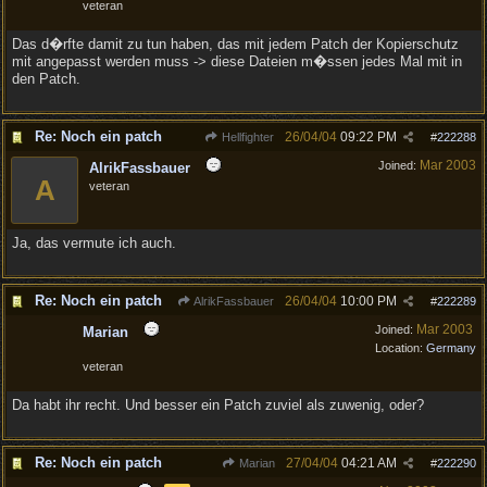
veteran
Das d�rfte damit zu tun haben, das mit jedem Patch der Kopierschutz
mit angepasst werden muss -> diese Dateien m�ssen jedes Mal mit in
den Patch.
Re: Noch ein patch
26/04/04
09:22 PM
Hellfighter
#
222288
Mar 2003
Joined:
AlrikFassbauer
A
veteran
Ja, das vermute ich auch.
Re: Noch ein patch
26/04/04
10:00 PM
AlrikFassbauer
#
222289
Mar 2003
Joined:
Marian
Location:
Germany
veteran
Da habt ihr recht. Und besser ein Patch zuviel als zuwenig, oder?
Re: Noch ein patch
27/04/04
04:21 AM
Marian
#
222290