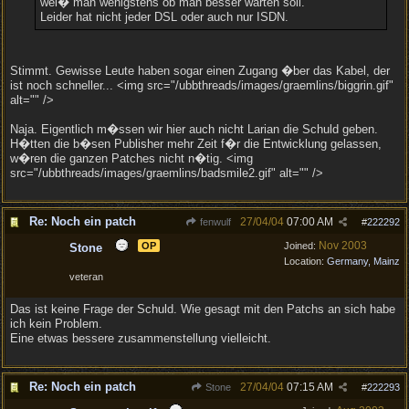
wei� man wenigstens ob man besser warten soll.
Leider hat nicht jeder DSL oder auch nur ISDN.
Stimmt. Gewisse Leute haben sogar einen Zugang �ber das Kabel, der
ist noch schneller... <img src="/ubbthreads/images/graemlins/biggrin.gif"
alt="" />
Naja. Eigentlich m�ssen wir hier auch nicht Larian die Schuld geben.
H�tten die b�sen Publisher mehr Zeit f�r die Entwicklung gelassen,
w�ren die ganzen Patches nicht n�tig. <img
src="/ubbthreads/images/graemlins/badsmile2.gif" alt="" />
Re: Noch ein patch
27/04/04
07:00 AM
fenwulf
#
222292
Nov 2003
OP
Joined:
Stone
Location:
Germany, Mainz
veteran
Das ist keine Frage der Schuld. Wie gesagt mit den Patchs an sich habe
ich kein Problem.
Eine etwas bessere zusammenstellung vielleicht.
Re: Noch ein patch
27/04/04
07:15 AM
Stone
#
222293