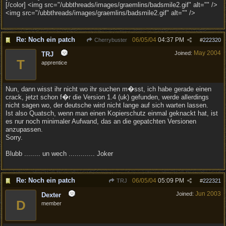
[/color] <img src="/ubbthreads/images/graemlins/badsmile2.gif" alt="" />
<img src="/ubbthreads/images/graemlins/badsmile2.gif" alt="" />
Re: Noch ein patch
06/05/04
04:37 PM
Cherrybuster
#
222320
May 2004
Joined:
TRJ
T
apprentice
Nun, dann wisst ihr nicht wo ihr suchen m�sst, ich habe gerade einen
crack, jetzt schon f�r die Version 1.4 (uk) gefunden, werde allerdings
nicht sagen wo, der deutsche wird nicht lange auf sich warten lassen.
Ist also Quatsch, wenn man einen Kopierschutz einmal geknackt hat, ist
es nur noch minimaler Aufwand, das an die gepatchten Versionen
anzupassen.
Sorry.
Blubb ........ un wech ............. Joker
Re: Noch ein patch
06/05/04
05:09 PM
TRJ
#
222321
Jun 2003
Joined:
Dexter
D
member