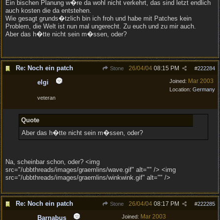
Ein bischen Planung w�re da wohl nicht verkehrt, das sind letzt endlich
auch kosten die da entstehen.
Wie gesagt grunds�tzlich bin ich froh und habe mit Patches kein
Problem, die Welt ist nun mal ungerecht. Zu euch und zu mir auch.
Aber das h�tte nicht sein m�ssen, oder?
Re: Noch ein patch
26/04/04
08:15 PM
Stone
#
222284
Mar 2003
Joined:
elgi
Location:
Germany
veteran
Quote
Aber das h�tte nicht sein m�ssen, oder?
Na, scheinbar schon, oder? <img
src="/ubbthreads/images/graemlins/wave.gif" alt="" /> <img
src="/ubbthreads/images/graemlins/winkwink.gif" alt="" />
Re: Noch ein patch
26/04/04
08:17 PM
Stone
#
222285
Mar 2003
Joined:
Barnabus