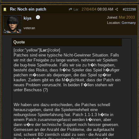
Re: Noch ein patch
27/04/04
08:00 AM
Lar
#
222298
Mar 2003
Joined:
kiya
Location:
Germany
veteran
Quote
[color:"yellow"]
Lar:
[/color]
Patches sind eine typische Nicht-Gewinner Situation. Falls
wir mit der Freigabe zu lange warten, nehmen wir Spielern
die bug-freie Spielfreude. Falls wir sie zu fr�h freigeben,
besteht das Risiko, dass fr�he Spieler das Spiel h�ufiger
patchen m�ssen als diejenigen, die das Spiel sp�ter
kaufen. Zudem gibt es die M�glichkeit, dass der Patch ein
neues Problem verursacht. In beiden F�llen stehen wir
unter Beschuss (?)
Wir haben uns dazu entschieden, die Patches schnell
herauszugeben, damit die Spielermehrheit eine
reibungslose Spielerfahrung hat. Patch 1.1-1.3 h�tte in
einem Patch zusammengefasst werden k�nnen, aber
dann w�re der technische Support noch heisser gewesen.
Gemessen an der Anzahl der Probleme, die aufgetaucht
sind, scheint BD ziemlich stabil zu sein - die Anzahl der