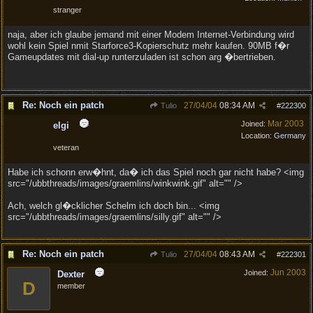
stranger
naja, aber ich glaube jemand mit einer Modem Internet-Verbindung wird
wohl kein Spiel nmit Starforce3-Kopierschutz mehr kaufen. 90MB f�r
Gameupdates mit dial-up runterzuladen ist schon arg �bertrieben.
Re: Noch ein patch
27/04/04
08:34 AM
Tulio
#
222300
Mar 2003
Joined:
elgi
Location:
Germany
veteran
Habe ich schonn erw�hnt, da� ich das Spiel noch gar nicht habe? <img
src="/ubbthreads/images/graemlins/winkwink.gif" alt="" />
Ach, welch gl�cklicher Schelm ich doch bin... <img
src="/ubbthreads/images/graemlins/silly.gif" alt="" />
Re: Noch ein patch
27/04/04
08:43 AM
Tulio
#
222301
Jun 2003
Joined:
Dexter
D
member