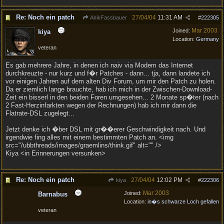
Re: Noch ein patch
27/04/04
11:31 AM
AlrikFassbauer
#
222305
Mar 2003
Joined:
kiya
Location:
Germany
veteran
Es gab mehrere Jahre, in denen ich naiv via Modem das Internet
durchkreuzte - nur kurz und f�r Patches - dann... tja, dann landete ich
vor einigen Jahren auf dem alten Div Forum, um mir den Patch zu holen.
Da er ziemlich lange brauchte, hab ich mich in der Zwischen-Download-
Zeit ein bisserl in den beiden Foren umgesehen... 2 Monate sp�ter (nach
2 Fast-Herzinfarkten wegen der Rechnungen) hab ich mir dann die
Flatrate-DSL zugelegt...
Jetzt denke ich �ber DSL mit gr��erer Geschwindigkeit nach. Und
irgendwie fing alles mit einem bestimmten Patch an. <img
src="/ubbthreads/images/graemlins/think.gif" alt="" />
Kiya <in Erinnerungen versunken>
Re: Noch ein patch
27/04/04
12:02 PM
kiya
#
222306
Mar 2003
Joined:
Barnabus
Location:
in�s schwarze Loch gefallen
veteran