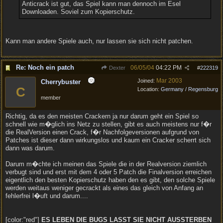
Anticrack ist gut, das Spiel kann man dennoch im Esel
Downloaden. Soviel zum Kopierschutz.
Kann man andere Spiele auch, nur lassen sie sich nicht patchen.
Re: Noch ein patch
06/05/04
04:22 PM
Dexter
#
222319
Mar 2003
Joined:
Cherrybuster
C
Location:
Germany / Regensburg
member
Richtig, da es den meisten Crackern ja nur darum geht ein Spiel so
schnell wie m�glich ins Netz zu stellen, gibt es auch meistens nur f�r
die RealVersion einen Crack, f�r Nachfolgeversionen aufgrund von
Patches ist dieser dann wirkungslos und kaum ein Cracker scherrt sich
dann was darum.
Darum m�chte ich meinen das Spiele die in der Realversion ziemlich
verbugt sind und erst mit dem 4 oder 5 Patch die Finalversion erreichen
eigentlich den besten Kopierschutz haben den es gibt, den solche Spiele
werden weitaus weniger gecrackt als eines das gleich von Anfang an
fehlerfrei l�uft und darum....
[color:"red"]
ES LEBEN DIE BUGS LASST SIE NICHT AUSSTERBEN