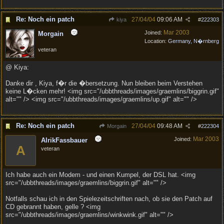
Re: Noch ein patch
27/04/04
09:06 AM
kiya
#
222303
Mar 2003
Joined:
Morgain
Location:
Germany, N�rnberg
veteran
@ Kiya:
Danke dir , Kiya, f�r die �bersetzung. Nun bleiben beim Verstehen
keine L�cken mehr! <img src="/ubbthreads/images/graemlins/biggrin.gif"
alt="" /> <img src="/ubbthreads/images/graemlins/up.gif" alt="" />
Re: Noch ein patch
27/04/04
09:48 AM
Morgain
#
222304
Mar 2003
Joined:
AlrikFassbauer
A
veteran
Ich habe auch ein Modem - und einen Kumpel, der DSL hat. <img
src="/ubbthreads/images/graemlins/biggrin.gif" alt="" />
Notfalls schau ich in den Spielezeitschriften nach, ob sie den Patch auf
CD gebrannt haben, gelle ? <img
src="/ubbthreads/images/graemlins/winkwink.gif" alt="" />