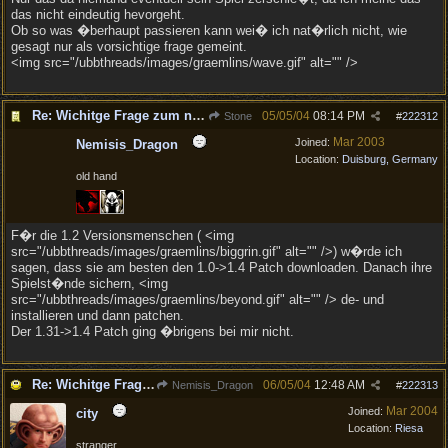
das nicht eindeutig hevorgeht.
Ob so was �berhaupt passieren kann wei� ich nat�rlich nicht, wie
gesagt nur als vorsichtige frage gemeint.
<img src="/ubbthreads/images/graemlins/wave.gif" alt="" />
Re: Wichitge Frage zum neuen Patch (eventuel :) )
05/05/04
08:14 PM
Stone
#
222312
Mar 2003
Joined:
Nemisis_Dragon
Location:
Duisburg, Germany
old hand
F�r die 1.2 Versionsmenschen ( <img
src="/ubbthreads/images/graemlins/biggrin.gif" alt="" />) w�rde ich
sagen, dass sie am besten den 1.0->1.4 Patch downloaden. Danach ihre
Spielst�nde sichern, <img
src="/ubbthreads/images/graemlins/beyond.gif" alt="" /> de- und
installieren und dann patchen.
Der 1.31->1.4 Patch ging �brigens bei mir nicht.
Re: Wichitge Frage zum neuen Patch (eventuel :) )
06/05/04
12:48 AM
Nemisis_Dragon
#
222313
Mar 2004
Joined:
city
Location:
Riesa
stranger