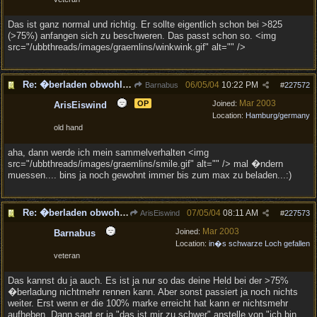
Das ist ganz normal und richtig. Er sollte eigentlich schon bei >825
(>75%) anfangen sich zu beschweren. Das passt schon so. <img
src="/ubbthreads/images/graemlins/winkwink.gif" alt="" />
Re: �berladen obwohl grenze noch nicht erreicht
06/05/04
10:22 PM
Barnabus
#
227572
Mar 2003
OP
Joined:
ArisEiswind
Location:
Hamburg/germany
old hand
aha, dann werde ich mein sammelverhalten <img
src="/ubbthreads/images/graemlins/smile.gif" alt="" /> mal �ndern
muessen.... bins ja noch gewohnt immer bis zum max zu beladen...:)
Re: �berladen obwohl grenze noch nicht erreicht
07/05/04
08:11 AM
ArisEiswind
#
227573
Mar 2003
Joined:
Barnabus
Location:
in�s schwarze Loch gefallen
veteran
Das kannst du ja auch. Es ist ja nur so das deine Held bei der >75%
�berladung nichtmehr rennen kann. Aber sonst passiert ja noch nichts
weiter. Erst wenn er die 100% marke erreicht hat kann er nichtsmehr
aufheben. Dann sagt er ja "das ist mir zu schwer" anstelle von "ich bin