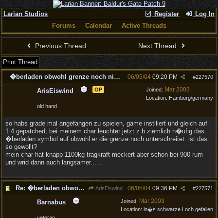
Larian Studios
Register
Log In
Forums
Calendar
Active Threads
Previous Thread
Next Thread
Print Thread
�berladen obwohl grenze noch nicht erreicht
06/05/04
09:20 PM
#
227570
Mar 2003
OP
Joined:
ArisEiswind
Location:
Hamburg/germany
old hand
so habs grade mal angefangen zu spielen, game instlliert und gleich auf
1.4 gepatched, bei meinem char leuchtet jetzt z.b ziemlich h�ufig das
�berladen symbol auf obwohl er die grenze noch unterschreitet. ist das
so gewollt?
mein char hat knapp 1100kg tragkraft meckert aber schon bei 900 rum
und wrid dann auch langsamer......
Re: �berladen obwohl grenze noch nicht erreicht
06/05/04
09:36 PM
ArisEiswind
#
227571
Mar 2003
Joined:
Barnabus
Location:
in�s schwarze Loch gefallen
veteran