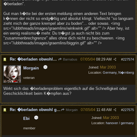
�berladen".
Gut man h�tte bei der ersten meldung einen anderen Text bringen
k�nnen der nicht so endg�ltig und absolut klingt. Vielleicht "so langsam
zieht mich der ganze krempel aber zu boden"... oder sowas. <img
src="/ubbthreads/images/graemlins/winkwink.gif" alt="" /> Aber hey, ist
ein wenig realismu� mehr. Du tr�gst ja auch nicht bis zum
"zusammenbrechgrenze" alles ohne dich nicht zu beschweren. <img
src="/ubbthreads/images/graemlins/biggrin.gif" alt="" />
Re: �berladen obwohl grenze noch nicht erreicht
07/05/04
08:29 AM
Barnabus
#
227574
Mar 2003
Joined:
Morgain
Location:
Germany, N�rnberg
veteran
Wirkt sich das �berladenproblem eigentlich auf die Schnelligkeit oder
Geschicklichkeit beim K�mpfen aus?
Re: �berladen obwohl grenze noch nicht erreicht
07/05/04
11:48 AM
Morgain
#
227575
Mar 2003
Joined:
Ebi
Location:
hanover / germany
member