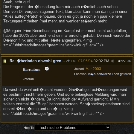
Aaah, sehr gut!
Die Frage mit der �berladung kam mir auch n�mlich auch schon.
Den von Dir vorgeschlagenen Text, Barnabus kann man dann ja in einen
"Alles auffeg"-Patch einbauen, denn es gibt ja noch ein paar kleinere
Textungereimtheiten (mal mehr, mal weniger st�rend) mehr.
@Morgain: Eine Beeinflussung im Kampf ist mir noch nicht aufgefallen,
habe die 100% aber auch erst einmal erreicht gehabt. Dennoch wurde der
D�mon flink und mit aller H�rte angegriffen. <img
src="/ubbthreads/images/graemlins/winkwink.gif" alt="" />
Re: �berladen obwohl grenze noch nicht erreicht
07/05/04
02:02 PM
Ebi
#
227576
Mar 2003
Joined:
Barnabus
Location:
in�s schwarze Loch gefallen
veteran
Da wirst du wohl entt�uscht werden. Gro�artige Text�nderungen wird
es bestimmt nichtmehr geben. Und sone belanglose Meldung wird man
sicherlich nicht �ndern. Da lohnt doch der Aufwand garnicht. MMn
sollten erstmal die "Bugs" behoben werden. Sch�nheitsoperationen sind
derzeit �berfl�ssig und unn�tig. <img
src="/ubbthreads/images/graemlins/winkwink.gif" alt="" />
Hop To