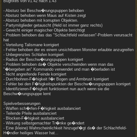
Bugfixes von v1.42 nach 1.43
- Absturz bei Beschw�rungspuppen behoben
- Absturz behoben wenn Maus auf Kisten zeigt
- Absturz behoben mit korrupten Objekten.
- Partymitglieder getauscht (Held ist immer ganz rechts)
- Gewicht einiger magischer Objekte berichtigt
- Problem behoben das das "Schlachtfeld verlassen"-Problem verursacht
hat
- Verteilung Talismane korrigiert
- Fehler behoben der es einem unsichtbaren Monster erlaubte anzugreifen
- Unbegrenztes Schlafen korrigiert
- Radius der Beschw�rungspuppen korrigiert
- Problem behoben da� Objekte verschwinden wenn man das
"�bergeben an" Kommando verwendet und man �berladen ist
- Nicht angreifende Feinde korrigiert
- Durchbohren-F�higkeit f�r Bogen und Armbrust korrigiert
- Fehler bei den F�higkeitspunkten der Beschw�rungspuppen korrigert
- Identifizieren-F�higkeit funktioniert nun auch wenn sie die
Beschw�rungspuppe lernt
Spielverbesserungen
- Waffen sch�rfen-F�higkeit ausbalanciert
- Teilende Pfeile ausbalanciert
- Blocken-F�higkeit ausbalanciert
- Wirkung selbstgemachter Tr�nke ge�ndert
- Eine (kleine) Wahrscheinlichkeit hinzugef�gt da� der Schlachtfeld-
H�ndler heiliges Wasser hat...