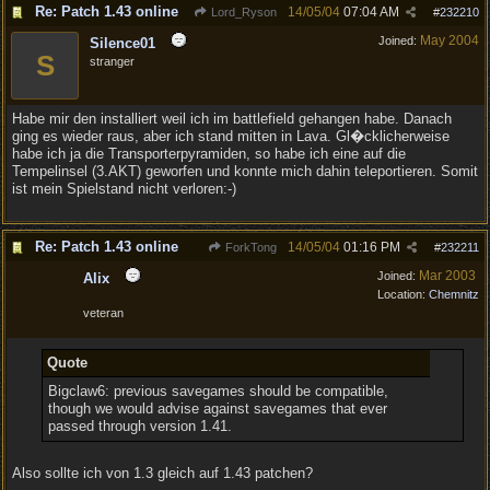
Re: Patch 1.43 online
14/05/04
07:04 AM
Lord_Ryson
#
232210
May 2004
Joined:
Silence01
S
stranger
Habe mir den installiert weil ich im battlefield gehangen habe. Danach
ging es wieder raus, aber ich stand mitten in Lava. Gl�cklicherweise
habe ich ja die Transporterpyramiden, so habe ich eine auf die
Tempelinsel (3.AKT) geworfen und konnte mich dahin teleportieren. Somit
ist mein Spielstand nicht verloren:-)
Re: Patch 1.43 online
14/05/04
01:16 PM
ForkTong
#
232211
Mar 2003
Joined:
Alix
Location:
Chemnitz
veteran
Quote
Bigclaw6: previous savegames should be compatible,
though we would advise against savegames that ever
passed through version 1.41.
Also sollte ich von 1.3 gleich auf 1.43 patchen?