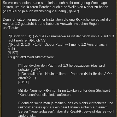
So wie es aussieht kann sich larian noch nicht mal genug Webspage
leisten, um die �lteren Patches auch eine Weile verf�gbar zu halten.
(20 MB sind ja auch wahnsinnig viel Zeug , gelle?)
Denn ich sitze hier mit einer Installation die ungl�cklicherweise auf die
Version 1.2 gepatcht ist und habe die Auswahl zwischen Regen
undTraufe:
[*]Patch 1: 1.3(+) -> 1.43 - Dummerweise ist der patch von 1.2 auf 1.3
nicht mehr erh�ltlich???
[*]Patch 2: 1.0 -> 1.43 - Dieser Patch will meine 1.2 Version auch
nicht.
[/LIST]
Es gibt jetzt zwei Alternativen:
[*]Irgendwoher den Pacht auf 1.3 herbeizaubern (das wird
schwieriger!?
)
[*]Deinstallieren - Neuinstallieren - Patchen (Habt ihr den A****
offen?!?!
)
[/LIST]
Mit der Nummer k�nntet ihr im Lexikon unter dem Stichwort
"Kundenunfreundlichkeit" auftreten!
Eigentlich sollte man ja meinen, das es nichts einfacheres und
unkoplizierteres gibt als ein paar Dateien einfach auf einem
Server *liegenzulassen*, aber die Realit�t beweist das es wohl
anders ist...