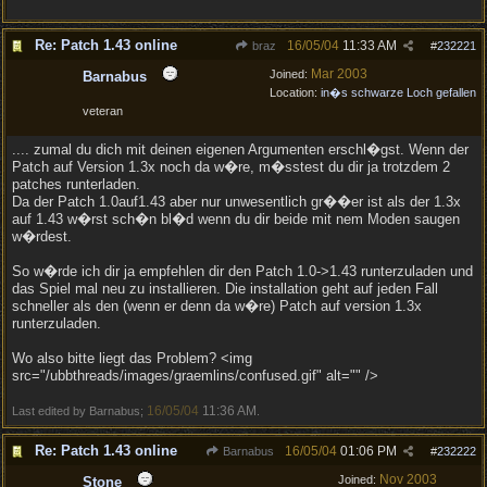
Re: Patch 1.43 online
16/05/04
11:33 AM
braz
#
232221
Mar 2003
Joined:
Barnabus
Location:
in�s schwarze Loch gefallen
veteran
.... zumal du dich mit deinen eigenen Argumenten erschl�gst. Wenn der
Patch auf Version 1.3x noch da w�re, m�sstest du dir ja trotzdem 2
patches runterladen.
Da der Patch 1.0auf1.43 aber nur unwesentlich gr��er ist als der 1.3x
auf 1.43 w�rst sch�n bl�d wenn du dir beide mit nem Moden saugen
w�rdest.
So w�rde ich dir ja empfehlen dir den Patch 1.0->1.43 runterzuladen und
das Spiel mal neu zu installieren. Die installation geht auf jeden Fall
schneller als den (wenn er denn da w�re) Patch auf version 1.3x
runterzuladen.
Wo also bitte liegt das Problem? <img
src="/ubbthreads/images/graemlins/confused.gif" alt="" />
16/05/04
11:36 AM
Last edited by Barnabus;
.
Re: Patch 1.43 online
16/05/04
01:06 PM
Barnabus
#
232222
Nov 2003
Joined:
Stone