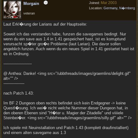
Mar 2003
Joined:
Morgain
Location:
Germany, N�rnberg
veteran
Laut Erkl�rung der Larians auf der Hauptseite:
Soweit ich das verstanden habe, funzen die savegames bedingt. Nur
wenn du ein save aus 1.4 in 1.41 gespeichert hast, ist es korruptund
verursacht sp�ter gro�e Probleme (laut Larian). Die davor sollen
angeblich funzen. Auch wenn du ein neues Spiel in 1.41 gestartet hast ist
es in Ordnung.
-----------------------
@ Anthea: Danke! <img src="/ubbthreads/images/graemlins/delight.gif"
alt="" />
-----------------
nach Patch 1.43:
Im BF 2 Dungeon oben rechts befindet sich kein Endgegner -> keine
Questl�sung. Ich wei� nicht welche Nummer dieser Dungeon hat, in
den oberen Ebenen sind "H�ter u. Magier der Zitadelle" und viiiiele
Steinbei�er. <img src="/ubbthreads/images/graemlins/silly.gif" alt="" />
Ich spiele mit Neuinstallation und Patch 1.43 (komplett draufinstalliert)
und einem alten savegame aus 1.3