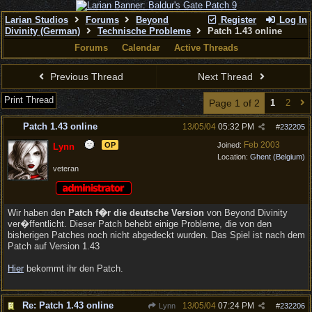
Larian Studios
Forums
Beyond
Register
Log In
Divinity (German)
Technische Probleme
Patch 1.43 online
Forums
Calendar
Active Threads
Previous Thread
Next Thread
Print Thread
Page 1 of 2
1
2
Patch 1.43 online
13/05/04
05:32 PM
#
232205
Feb 2003
OP
Joined:
Lynn
Location:
Ghent (Belgium)
veteran
Wir haben den
Patch f�r die deutsche Version
von Beyond Divinity
ver�ffentlicht. Dieser Patch behebt einige Probleme, die von den
bisherigen Patches noch nicht abgedeckt wurden. Das Spiel ist nach dem
Patch auf Version 1.43
Hier
bekommt ihr den Patch.
Re: Patch 1.43 online
13/05/04
07:24 PM
Lynn
#
232206