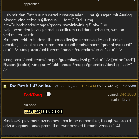
apprentice
Hab mir den Patch auch gerad runtergeladen ... mu� sagen mit Analog
Modem eine echte h�llenqual ... fast 2 Std. <img
src="/ubbthreads/images/graemlins/winkwink.gif" alt="" />
Naja, werd den jetzt glei mal installieren und dann schauen, was so
verbessert wurde.
Bin aber echt froh, dass Ihr soooo flei�ig immerwieder an Patches
arbeitet, ... echt super. <img src="/ubbthreads/images/graemlins/up.gif"
alt="" /> <img src="/ubbthreads/images/graemlins/up.gif" alt="" />
<img src="/ubbthreads/images/graemlins/devil.gif" alt="" />
[color:"red"]
Ryson [/color]
<img src="/ubbthreads/images/graemlins/devil.gif" alt=""
/>
Re: Patch 1.43 online
13/05/04
09:32 PM
Lord_Ryson
#
232209
Dec 2003
Joined:
ForkTong
Location:
Krynn
old hand
Bigclaw6: previous savegames should be compatible, though we would
advise against savegames that ever passed through version 1.41.