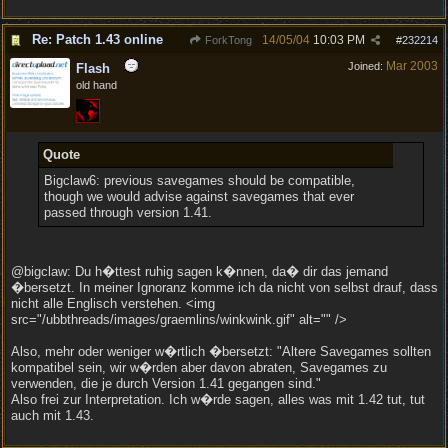
Re: Patch 1.43 online
14/05/04
10:03 PM
ForkTong
#
232214
Mar 2003
Joined:
Flash
old hand
Quote
Bigclaw6: previous savegames should be compatible,
though we would advise against savegames that ever
passed through version 1.41.
@bigclaw: Du h�ttest ruhig sagen k�nnen, da� dir das jemand
�bersetzt. In meiner Ignoranz komme ich da nicht von selbst drauf, dass
nicht alle Englisch verstehen. <img
src="/ubbthreads/images/graemlins/winkwink.gif" alt="" />
Also, mehr oder weniger w�rtlich �bersetzt: "Altere Savegames sollten
kompatibel sein, wir w�rden aber davon abraten, Savegames zu
verwenden, die je durch Version 1.41 gegangen sind."
Also frei zur Interpretation. Ich w�rde sagen, alles was mit 1.42 tut, tut
auch mit 1.43.