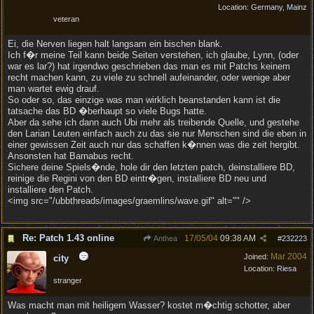
Location:
Germany, Mainz
veteran
Ei, die Nerven liegen halt langsam ein bischen blank.
Ich f�r meine Teil kann beide Seiten verstehen, ich glaube, Lynn, (oder
war es lar?) hat irgendwo geschrieben das man es mit Patchs keinem
recht machen kann, zu viele zu schnell aufeinander, oder wenige aber
man wartet ewig drauf.
So oder so, das einzige was man wirklich beanstanden kann ist die
tatsache das BD �berhaupt so viele Bugs hatte.
Aber da sehe ich dann auch Ubi mehr als treibende Quelle, und gestehe
den Larian Leuten einfach auch zu das sie nur Menschen sind die eben in
einer gewissen Zeit auch nur das schaffen k�nnen was die zeit hergibt.
Ansonsten hat Barnabus recht.
Sichere deine Spiels�nde, hole dir den letzten patch, deinstalliere BD,
reinige die Regini von den BD eintr�gen, installiere BD neu und
installiere den Patch.
<img src="/ubbthreads/images/graemlins/wave.gif" alt="" />
Re: Patch 1.43 online
17/05/04
09:38 AM
Anthea
#
232223
Mar 2004
Joined:
city
Location:
Riesa
stranger
Was macht man mit heiligem Wasser? kostet m�chtig schotter, aber