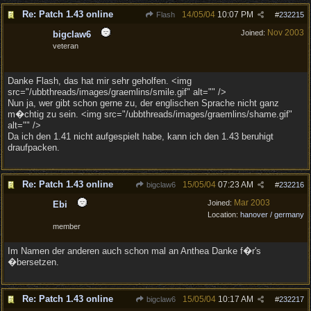
Re: Patch 1.43 online
14/05/04
10:07 PM
Flash
#
232215
Nov 2003
Joined:
bigclaw6
veteran
Danke Flash, das hat mir sehr geholfen. <img
src="/ubbthreads/images/graemlins/smile.gif" alt="" />
Nun ja, wer gibt schon gerne zu, der englischen Sprache nicht ganz
m�chtig zu sein. <img src="/ubbthreads/images/graemlins/shame.gif"
alt="" />
Da ich den 1.41 nicht aufgespielt habe, kann ich den 1.43 beruhigt
draufpacken.
Re: Patch 1.43 online
15/05/04
07:23 AM
bigclaw6
#
232216
Mar 2003
Joined:
Ebi
Location:
hanover / germany
member
Im Namen der anderen auch schon mal an Anthea Danke f�r's
�bersetzen.
Re: Patch 1.43 online
15/05/04
10:17 AM
bigclaw6
#
232217