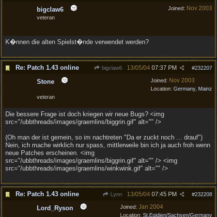
Nov 2003
Joined:
bigclaw6
veteran
K�nnen die alten Spielst�nde verwendet werden?
Re: Patch 1.43 online
13/05/04
07:37 PM
bigclaw6
#
232207
Nov 2003
Joined:
Stone
Location:
Germany, Mainz
veteran
Die bessere Frage ist doch kriegen wir neue Bugs? <img
src="/ubbthreads/images/graemlins/biggrin.gif" alt="" />
(Oh man der ist gemein, so im nachtreten "Da er zuckt noch ... drauf")
Nein, ich mache wirklich nur spass, mittlerweile bin ich ja auch froh wenn
neue Patches erscheinen. <img
src="/ubbthreads/images/graemlins/biggrin.gif" alt="" /> <img
src="/ubbthreads/images/graemlins/winkwink.gif" alt="" />
Re: Patch 1.43 online
13/05/04
07:45 PM
Lynn
#
232208
Jan 2004
Joined:
Lord_Ryson
Location:
St.Egidien/Sachsen/Germany