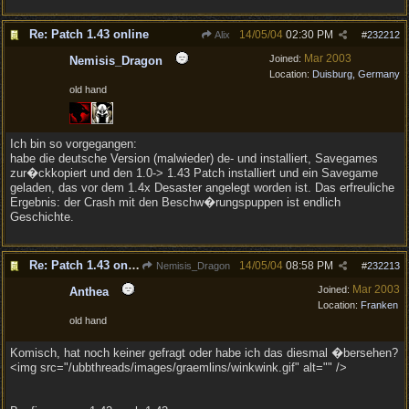
Re: Patch 1.43 online
14/05/04
02:30 PM
Alix
#
232212
Mar 2003
Joined:
Nemisis_Dragon
Location:
Duisburg, Germany
old hand
Ich bin so vorgegangen:
habe die deutsche Version (malwieder) de- und installiert, Savegames
zur�ckkopiert und den 1.0-> 1.43 Patch installiert und ein Savegame
geladen, das vor dem 1.4x Desaster angelegt worden ist. Das erfreuliche
Ergebnis: der Crash mit den Beschw�rungspuppen ist endlich
Geschichte.
Re: Patch 1.43 online
14/05/04
08:58 PM
Nemisis_Dragon
#
232213
Mar 2003
Joined:
Anthea
Location:
Franken
old hand
Komisch, hat noch keiner gefragt oder habe ich das diesmal �bersehen?
<img src="/ubbthreads/images/graemlins/winkwink.gif" alt="" />