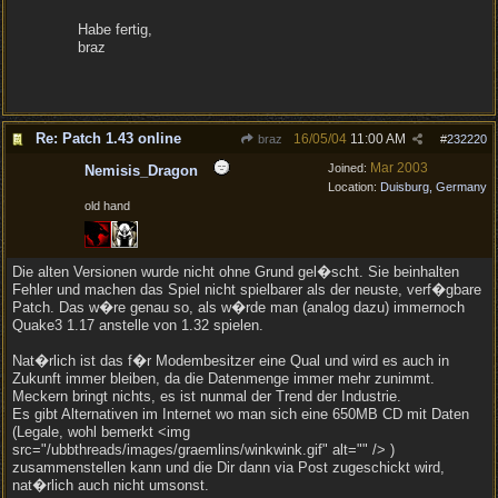
Habe fertig,
braz
Re: Patch 1.43 online
16/05/04
11:00 AM
braz
#
232220
Mar 2003
Joined:
Nemisis_Dragon
Location:
Duisburg, Germany
old hand
Die alten Versionen wurde nicht ohne Grund gel�scht. Sie beinhalten
Fehler und machen das Spiel nicht spielbarer als der neuste, verf�gbare
Patch. Das w�re genau so, als w�rde man (analog dazu) immernoch
Quake3 1.17 anstelle von 1.32 spielen.
Nat�rlich ist das f�r Modembesitzer eine Qual und wird es auch in
Zukunft immer bleiben, da die Datenmenge immer mehr zunimmt.
Meckern bringt nichts, es ist nunmal der Trend der Industrie.
Es gibt Alternativen im Internet wo man sich eine 650MB CD mit Daten
(Legale, wohl bemerkt <img
src="/ubbthreads/images/graemlins/winkwink.gif" alt="" /> )
zusammenstellen kann und die Dir dann via Post zugeschickt wird,
nat�rlich auch nicht umsonst.