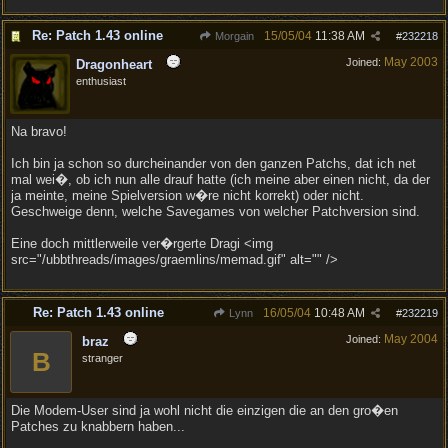
Re: Patch 1.43 online
15/05/04
11:38 AM
Morgain
#
232218
May 2003
Joined:
Dragonheart
enthusiast
Na bravo!
Ich bin ja schon so durcheinander von den ganzen Patchs, dat ich net
mal wei�, ob ich nun alle drauf hatte (ich meine aber einen nicht, da der
ja meinte, meine Spielversion w�re nicht korrekt) oder nicht.
Geschweige denn, welche Savegames von welcher Patchversion sind.
Eine doch mittlerweile ver�rgerte Dragi <img
src="/ubbthreads/images/graemlins/memad.gif" alt="" />
Re: Patch 1.43 online
16/05/04
10:48 AM
Lynn
#
232219
May 2004
Joined:
braz
B
stranger
Die Modem-User sind ja wohl nicht die einzigen die an den gro�en
Patches zu knabbern haben...