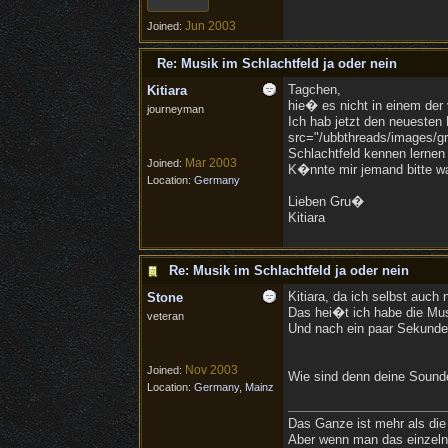
Jun 2003
Joined:
Re: Musik im Schlachtfeld ja oder nein
Tagchen,
Kitiara
hie� es nicht in einem der
journeyman
Ich hab jetzt den neuesten 
src="/ubbthreads/images/gra
Schlachtfeld kennen lernen 
Mar 2003
Joined:
K�nnte mir jemand bitte wa
Location:
Germany
Lieben Gru�
Kitiara
Re: Musik im Schlachtfeld ja oder nein
Kitiara, da ich selbst auch 
Stone
Das hei�t ich habe die Musi
veteran
Und nach ein paar Sekunde
Nov 2003
Joined:
Wie sind denn deine Soundei
Location:
Germany, Mainz
Das Ganze ist mehr als die
Aber wenn man das einzelne