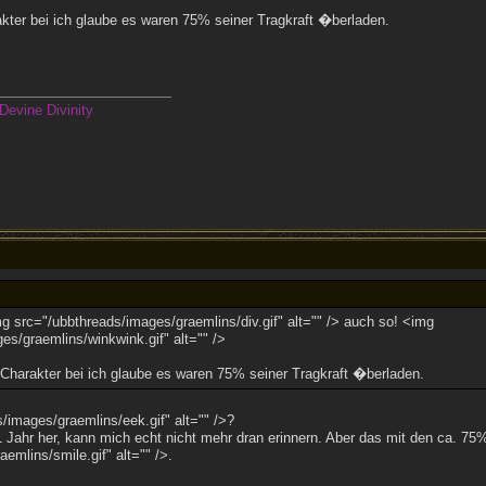
akter bei ich glaube es waren 75% seiner Tragkraft �berladen.
Devine Divinity
g src="/ubbthreads/images/graemlins/div.gif" alt="" /> auch so! <img
es/graemlins/winkwink.gif" alt="" />
 Charakter bei ich glaube es waren 75% seiner Tragkraft �berladen.
/images/graemlins/eek.gif" alt="" />?
 Jahr her, kann mich echt nicht mehr dran erinnern. Aber das mit den ca. 75
emlins/smile.gif" alt="" />.