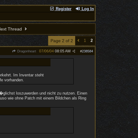
Register
Log In
ext Thread
Page 2 of 2
1
2
07/06/04
08:05 AM
Dragonheart
#
238584
kehrt. Im Inventar steht
ffe vorhanden.
glichst loszuwerden und nicht zu nutzen. Einen
auso wie ohne Patch mit einem Bildchen als Ring