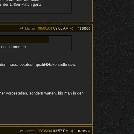
es der 1.45er-Patch ganz
08/06/04
09:06 AM
Marian
#
238586
ch noch kommen.
den muss. betatest, qualit�tskontrolle usw,
er vorbestellen, sondern warten, bis man in den
08/06/04
03:57 PM
Dexter
#
238587