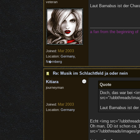
veteran
Laut Barnabus ist der Char
a fan from the beginning of 
Mar 2003
Joined:
Location:
Germany,
N�rnberg
Re: Musik im Schlachtfeld ja oder nein
Kitiara
Quote
journeyman
Doch, das war bei <im
src="/ubbthreads/imag
Mar 2003
Joined:
Laut Barnabus ist der
Location:
Germany
Echt <img src="/ubbthreads
Oh man, DD ist schon ca. 1
src="/ubbthreads/images/gra