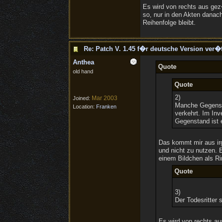
Es wird von rechts aus gez�
so, nur in den Akten danach
Reihenfolge bleibt.
Re: Patch V. 1.45 f�r deutsche Version ver�f
Anthea
Quote
old hand
Quote
2)
Mar 2003
Joined:
Manche Gegenst�
Location:
Franken
verkehrt. Im Inv
Gegenstand ist 
Das kommt mir aus ir
und nicht zu nutzen.
einem Bildchen als Ri
Quote
3)
Der Todesritter 
Es wird von rechts au