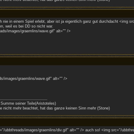
nie in einem Spiel erlebt, aber ist ja eigentlich ganz gut durchdacht <img sr
n, weil es bei DD so nicht war.
ds/images/graemlins/wave.gif" alt="" />
s/images/graemlins/wave.gif" alt="" />
 Summe seiner Teile(Aristoteles)
 nicht mehr beachtet, hat das ganze keinen Sinn mehr (Stone)
"/ubbthreads/images/graemlins/div.gif" alt="" /> auch so! <img src="/ubbthre