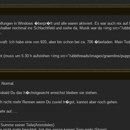
llungen in Windows �berpr�ft und alle waren aktiviert. Es war auch nix auf 
halber nochmal ins Schlachtfeld und siehe da, Musik war da <img src="/ubbth
.
raft: Ich habe eine von 920, aber bin schon bei ca. 706 �berladen. Mein Tode
 (muss um 5.30 h aufstehen <img src="/ubbthreads/images/graemlins/puppyey
t Normal.
sobald Du das h�chstgewicht erreichst bleiben sie stehen.
h nicht mehr Rennen wenn Du zuviel tr�gst, kannst aber noch gehen.
hr auf, ...
 Summe seiner Teile(Aristoteles)
 nicht mehr beachtet, hat das ganze keinen Sinn mehr (Stone)