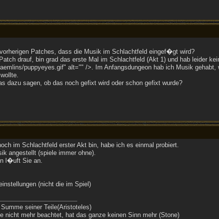
 vorherigen Patches, dass die Musik im Schlachtfeld eingef�gt wird?
Patch drauf, bin grad das erste Mal im Schlachtfeld (Akt 1) und hab leider k
emlins/puppyeyes.gif" alt="" />. Im Anfangsdungeon hab ich Musik gehabt, we
wollte.
s dazu sagen, ob das noch gefixt wird oder schon gefixt wurde?
noch im Schlachtfeld erster Akt bin, habe ich es einmal probiert.
k angestellt (spiele immer ohne).
n l�uft Sie an.
nstellungen (nicht die im Spiel)
 Summe seiner Teile(Aristoteles)
 nicht mehr beachtet, hat das ganze keinen Sinn mehr (Stone)