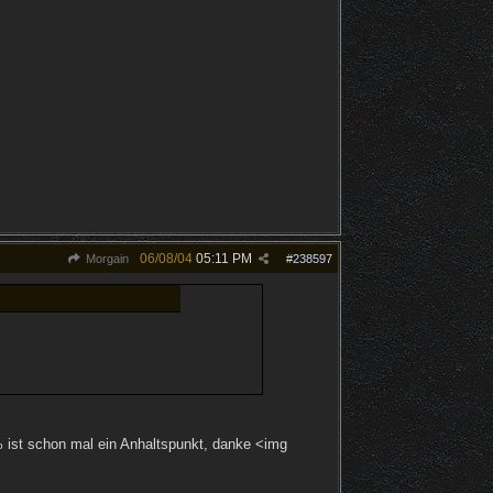
06/08/04
05:11 PM
Morgain
#
238597
% ist schon mal ein Anhaltspunkt, danke <img