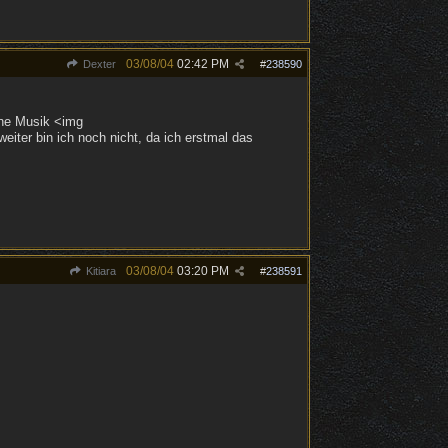
03/08/04
02:42 PM
Dexter
#
238590
eine Musik <img
iter bin ich noch nicht, da ich erstmal das
03/08/04
03:20 PM
Kitiara
#
238591