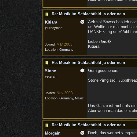
Re: Musik im Schlachtfeld ja oder nein
Ach so! Sowas hab ich noch 
Kitiara
/>. Wollte nur mal nachhake
journeyman
DANKE <img src="/ubbthrea
Lieben Gru�
Mar 2003
Joined:
Kitiara
Location:
Germany
Re: Musik im Schlachtfeld ja oder nein
Gern geschehen.
Stone
veteran
Stone <img src="/ubbthread
Nov 2003
Joined:
Location:
Germany, Mainz
Das Ganze ist mehr als die
Aber wenn man das einzelne
Re: Musik im Schlachtfeld ja oder nein
Doch, das war bei <img src=
Morgain