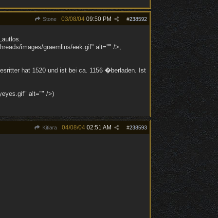
03/08/04
09:50 PM
Stone
#
238592
Lautlos.
reads/images/graemlins/eek.gif" alt="" />,
sritter hat 1520 und ist bei ca. 1156 �berladen. Ist
es.gif" alt="" />)
04/08/04
02:51 AM
Kitiara
#
238593