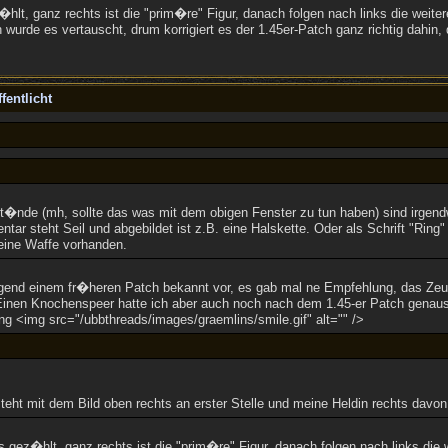
hlt, ganz rechts ist die "prim�re" Figur, danach folgen nach links die weit
 wurde es vertauscht, drum korrigiert es der 1.45er-Patch ganz richtig dahi
fentlicht
nde (mh, sollte das was mit dem obigen Fenster zu tun haben) sind irgend
entar steht Seil und abgebildet ist z.B. eine Halskette. Oder als Schrift "Ring"
eine Waffe vorhanden.
gend einem fr�heren Patch bekannt vor, es gab mal ne Empfehlung, das Ze
 Einen Knochenspeer hatte ich aber auch noch nach dem 1.45-er Patch genau
ng <img src="/ubbthreads/images/graemlins/smile.gif" alt="" />
steht mit dem Bild oben rechts an erster Stelle und meine Heldin rechts davon
s gez�hlt, ganz rechts ist die "prim�re" Figur, danach folgen nach links die