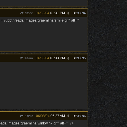
04/08/04
01:31 PM
Stone
#
238594
c="/ubbthreads/images/graemlins/smile.gif" alt=""
04/08/04
01:33 PM
Kitiara
#
238595
06/08/04
06:27 AM
Kitiara
#
238596
ads/images/graemlins/winkwink.gif" alt="" />