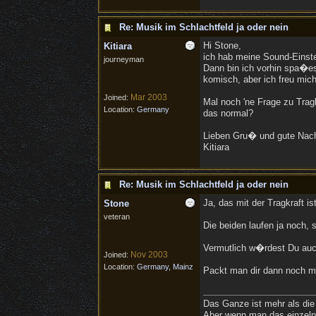
Re: Musik im Schlachtfeld ja oder nein
Hi Stone,
Kitiara
ich hab meine Sound-Einste
journeyman
Dann bin ich vorhin spa�es
komisch, aber ich freu mich
Mar 2003
Joined:
Mal noch 'ne Frage zu Tragk
Location:
Germany
das normal?
Lieben Gru� und gute Nacht
Kitiara
Re: Musik im Schlachtfeld ja oder nein
Ja, das mit der Tragkraft is
Stone
veteran
Die beiden laufen ja noch, 
Vermutlich w�rdest Du auc
Nov 2003
Joined:
Location:
Germany, Mainz
Packt man dir dann noch me
Das Ganze ist mehr als die
Aber wenn man das einzelne