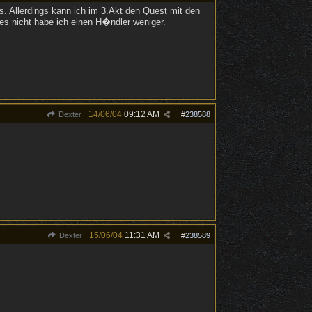
s. Allerdings kann ich im 3.Akt den Quest mit den
es nicht habe ich einen H�ndler weniger.
14/06/04
09:12 AM
Dexter
#
238588
15/06/04
11:31 AM
Dexter
#
238589