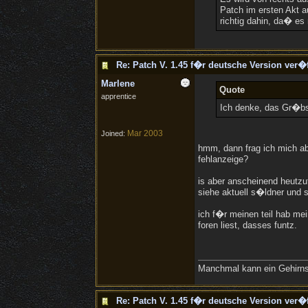
Patch im ersten Akt a
richtig dahin, da� es
Re: Patch V. 1.45 f�r deutsche Version ver�f
Marlene
Quote
apprentice
Ich denke, das Gr�bs
Mar 2003
Joined:
hmm, dann frag ich mich ab
fehlanzeige?
is aber anscheinend heutzu
siehe aktuell s�ldner und 
ich f�r meinen teil hab me
foren liest, dasses funtz.
Manchmal kann ein Gehirnsch
Re: Patch V. 1.45 f�r deutsche Version ver�f