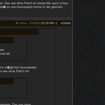
eren. Das war ohne Patch im ersten Akt auch schon
n, da� es nun konsequent immer in der gleichen
07/06/04
01:30 PM
Anthea
#
238585
wie
 und als
uch m�glichst loszuwerden
so wie ohne Patch mit
.
 weiteren. Das war ohne