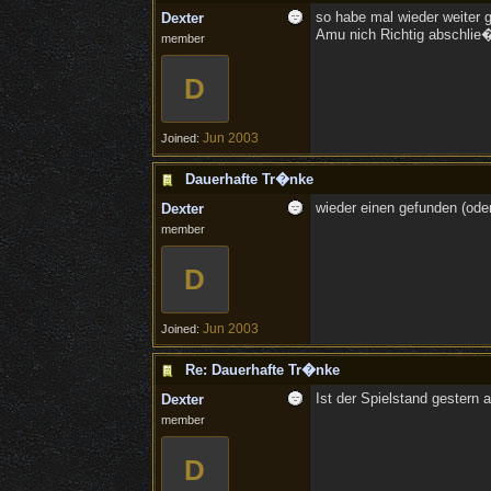
so habe mal wieder weiter g
Dexter
Amu nich Richtig abschlie�
member
D
Jun 2003
Joined:
Dauerhafte Tr�nke
wieder einen gefunden (od
Dexter
member
D
Jun 2003
Joined:
Re: Dauerhafte Tr�nke
Ist der Spielstand gester
Dexter
member
D