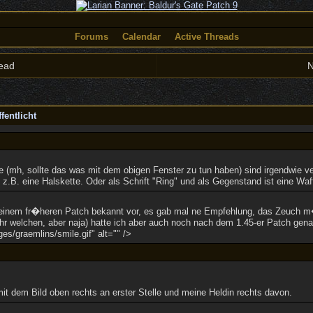
Forums
Calendar
Active Threads
ead
N
fentlicht
h, sollte das was mit dem obigen Fenster zu tun haben) sind irgendwie ver
t z.B. eine Halskette. Oder als Schrift "Ring" und als Gegenstand ist eine Wa
einem fr�heren Patch bekannt vor, es gab mal ne Empfehlung, das Zeuch m�
hr welchen, aber naja) hatte ich aber auch noch nach dem 1.45-er Patch gen
s/graemlins/smile.gif" alt="" />
mit dem Bild oben rechts an erster Stelle und meine Heldin rechts davon.