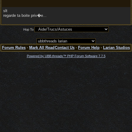
slt
regarde ta boite priv�e...
Hop To
Forum Rules
·
Mark All Read
Contact Us
·
Forum Help
·
Larian Studios
Powered by UBB.threads™ PHP Forum Software 7.7.5