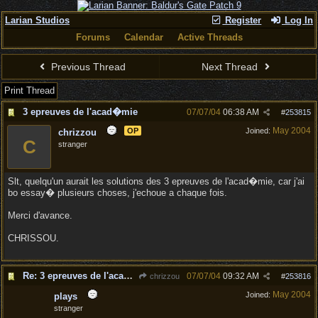
Larian Studios
Register
Log In
Forums
Calendar
Active Threads
Previous Thread
Next Thread
Print Thread
3 epreuves de l'acad�mie
07/07/04
06:38 AM
#
253815
May 2004
OP
Joined:
chrizzou
C
stranger
Slt, quelqu'un aurait les solutions des 3 epreuves de l'acad�mie, car j'ai
bo essay� plusieurs choses, j'echoue a chaque fois.
Merci d'avance.
CHRISSOU.
Re: 3 epreuves de l'acad�mie
07/07/04
09:32 AM
chrizzou
#
253816
May 2004
Joined:
plays
stranger