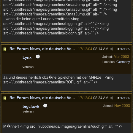
src="/ubbthreads/images/graemlins/XmasJump.gif" alt="" /> <img
src="/ubbthreads/images/graemlins/XmasJump.gif" alt="" /> <img
src="/ubbthreads/images/graemlins/XmasJump.gif" alt="" />
- wenn die keine gute Laune vermitteln <img
src="/ubbthreads/images/graemlins/biggrin.gif" alt="" /> <img
src="/ubbthreads/images/graemlins/biggrin.gif" alt="" /> <img
src="/ubbthreads/images/graemlins/biggrin.gif" alt="" />
Re: Forum News, die deutsche Version.
17/12/04
08:14 AM
#
269835
Mar 2003
Joined:
Lynx
Location:
Germany
veteran
Ja und dieses herrlich obz�ne Spielchen mit der M�tze ! <img
src="/ubbthreads/images/graemlins/ROFL.gif" alt="" />
Re: Forum News, die deutsche Version.
17/12/04
08:34 AM
#
269836
Nov 2003
Joined:
bigclaw6
veteran
M�nner! <img src="/ubbthreads/images/graemlins/ouch.gif" alt="" />