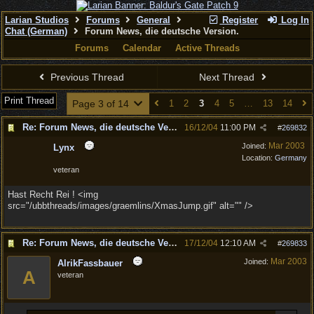
Larian Studios
Forums
General
Register
Log In
Chat (German)
Forum News, die deutsche Version.
Forums
Calendar
Active Threads
Previous Thread
Next Thread
Print Thread
Page 3 of 14
1
2
3
4
5
…
13
14
Re: Forum News, die deutsche Version.
16/12/04
11:00 PM
#
269832
Mar 2003
Joined:
Lynx
Location:
Germany
veteran
Hast Recht Rei ! <img
src="/ubbthreads/images/graemlins/XmasJump.gif" alt="" />
Re: Forum News, die deutsche Version.
17/12/04
12:10 AM
#
269833
Mar 2003
Joined:
AlrikFassbauer
A
veteran