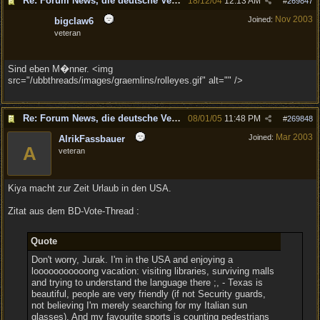
Re: Forum News, die deutsche Version.
18/12/04
12:13 AM
#
269847
Nov 2003
Joined:
bigclaw6
veteran
Sind eben M�nner. <img
src="/ubbthreads/images/graemlins/rolleyes.gif" alt="" />
Re: Forum News, die deutsche Version.
08/01/05
11:48 PM
#
269848
Mar 2003
Joined:
AlrikFassbauer
A
veteran
Kiya macht zur Zeit Urlaub in den USA.
Zitat aus dem BD-Vote-Thread :
Quote
Don't worry, Jurak. I'm in the USA and enjoying a
looooooooooong vacation: visiting libraries, surviving malls
and trying to understand the language there ;, - Texas is
beautiful, people are very friendly (if not Security guards,
not believing I'm merely searching for my Italian sun
glasses). And my favourite sports is counting pedestrians