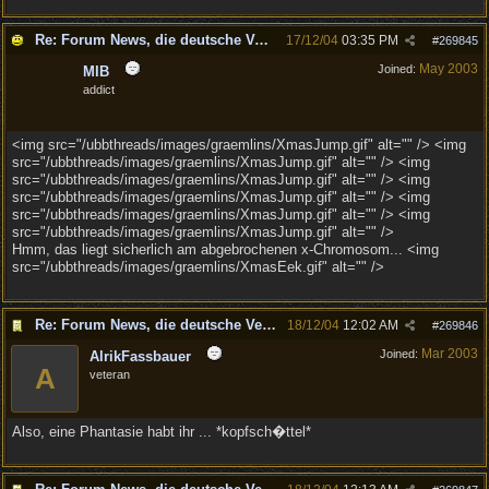
Re: Forum News, die deutsche Version.
17/12/04
03:35 PM
#
269845
May 2003
Joined:
MIB
addict
<img src="/ubbthreads/images/graemlins/XmasJump.gif" alt="" /> <img
src="/ubbthreads/images/graemlins/XmasJump.gif" alt="" /> <img
src="/ubbthreads/images/graemlins/XmasJump.gif" alt="" /> <img
src="/ubbthreads/images/graemlins/XmasJump.gif" alt="" /> <img
src="/ubbthreads/images/graemlins/XmasJump.gif" alt="" /> <img
src="/ubbthreads/images/graemlins/XmasJump.gif" alt="" />
Hmm, das liegt sicherlich am abgebrochenen x-Chromosom... <img
src="/ubbthreads/images/graemlins/XmasEek.gif" alt="" />
Re: Forum News, die deutsche Version.
18/12/04
12:02 AM
#
269846
Mar 2003
Joined:
AlrikFassbauer
A
veteran
Also, eine Phantasie habt ihr ... *kopfsch�ttel*