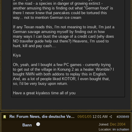
on the road - a species in danger of growing extinct -
another amusing thing is finding out what "German food" is
there I never knew that pancakes could be tortured this
way... not to mention German ice cream
If any Texan reads this, I'm not meaning to insult, I'm just a
German savage amusing myself by finding out in how
many ways I can bust the usage of a credit card (why does
NO traveller guide help out there?) Heavens, I'm used to
hunt, kill and pay cash....
Kiya
Oh, yeah, and I bought a few PC games - currently trying
to get out of the village in Konung 2 as a healer. Womble? I
bought NWN with both addons to replay this in English.
And, as a lot of people liked KOTOR, I even bought that,
so, I'd be very busy upon return.
Have a great kiyaless time all of you
Re: Forum News, die deutsche Version.
09/01/05
12:01 AM
#
269849
Dec 2004
Joined:
Bann
Location:
im schatten