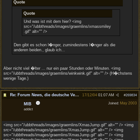
Quote
Quote
Und was ist mit dem hier? <img
src="/ubbthreads/images/graemlins/xmassmiley
.gif" alt="" />
Den gibt es schon l�nger, zumindestens l�nger als die
anderen beiden., glaub ich...
Aber nicht viel �lter ... nur ein paar Stunden oder Minuten. <img
src="/ubbthreads/images/graemlins/winkwink.gif" alt="" /> (H�chstens
wenige Tage.)
Re: Forum News, die deutsche Version.
17/12/04
01:07 AM
#
269834
May 2003
Joined:
MIB
addict
<img src="/ubbthreads/images/graemlins/XmasJump.gif" alt="" /> <img
src="/ubbthreads/images/graemlins/XmasJump.gif" alt="" /> <img
src="/ubbthreads/images/graemlins/XmasJump.gif" alt="" /> <img
src="/ubbthreads/images/graemlins/XmasJump.gif" alt="" /> <img