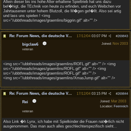
Allein dieser bis ins hohe Alter erhaltene Spieltrieb hat uns dazu
bef�higt, die TEchnik von heute zu erfinden, und euch Weibchen vor
Jahrtausenen unter hohem Blutzoll, die M�gen gef�llt. Also sei artig
und lass uns spielen ! <img
src="/ubbthreads/images/graemlins/biggrin.gif" alt="" />
Re: Forum News, die deutsche Version.
17/12/04
03:07 PM
#
269843
Nov 2003
Joined:
bigclaw6
veteran
<img src="/ubbthreads/images/graemlins/ROFL.gif" alt="" /> <img
src="/ubbthreads/images/graemlins/ROFL.gif" alt="" /> <img
src="/ubbthreads/images/graemlins/ROFL.gif" alt="" />
<img src="/ubbthreads/images/graemlins/XmasJump.gif" alt="" />
Re: Forum News, die deutsche Version.
17/12/04
03:15 PM
#
269844
Mar 2003
Joined:
Rei
Location:
Feenreich
veteran
Also Link �h Lynx, ich habe mit Spielkinder die Frauen nat�rlich nicht
ausgenommen. Das man auch alles geschlechterspezifisch sieht...