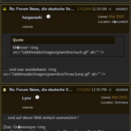
Re: Forum News, die deutsche Version.
17/12/04
11:50 AM
#
269837
Mar 2003
Joined:
harganaxki
Location:
d�sseldorf
veteran
Quote
M�nner! <img
src="/ubbthreads/images/graemlins/ouch.gif" alt="" />
.... sind was wunderbares <img
src="/ubbthreads/images/graemlins/XmasJump.gif" alt="" />
Re: Forum News, die deutsche Version.
17/12/04
12:55 PM
#
269838
Mar 2003
Joined:
Lynx
Location:
Germany
veteran
... sind auf dieser Welt einfach unersetzlich !
Zitat: Gr�nemeyer <img