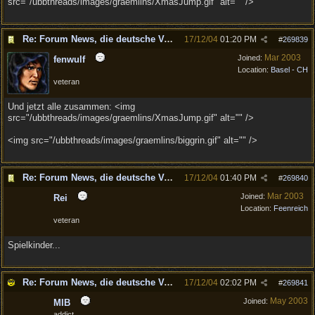
src="/ubbthreads/images/graemlins/XmasJump.gif" alt="" />
Re: Forum News, die deutsche Version.
17/12/04
01:20 PM
#
269839
Mar 2003
Joined:
fenwulf
Location:
Basel - CH
veteran
Und jetzt alle zusammen: <img
src="/ubbthreads/images/graemlins/XmasJump.gif" alt="" />
<img src="/ubbthreads/images/graemlins/biggrin.gif" alt="" />
Re: Forum News, die deutsche Version.
17/12/04
01:40 PM
#
269840
Mar 2003
Joined:
Rei
Location:
Feenreich
veteran
Spielkinder...
Re: Forum News, die deutsche Version.
17/12/04
02:02 PM
#
269841
May 2003
Joined:
MIB
addict