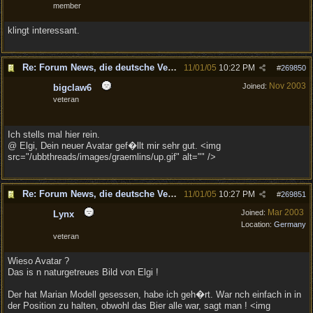
member
klingt interessant.
Re: Forum News, die deutsche Version.
11/01/05
10:22 PM
#
269850
Nov 2003
Joined:
bigclaw6
veteran
Ich stells mal hier rein.
@ Elgi, Dein neuer Avatar gef�llt mir sehr gut. <img
src="/ubbthreads/images/graemlins/up.gif" alt="" />
Re: Forum News, die deutsche Version.
11/01/05
10:27 PM
#
269851
Mar 2003
Joined:
Lynx
Location:
Germany
veteran
Wieso Avatar ?
Das is n naturgetreues Bild von Elgi !
Der hat Marian Modell gesessen, habe ich geh�rt. War nch einfach in in
der Position zu halten, obwohl das Bier alle war, sagt man ! <img