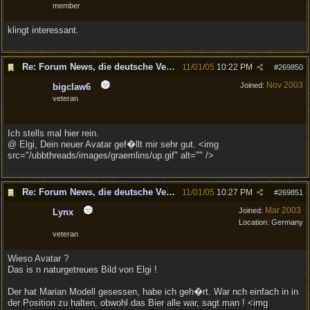
member
klingt interessant.
Re: Forum News, die deutsche Version.
11/01/05
10:22 PM
#
269850
Nov 2003
Joined:
bigclaw6
veteran
Ich stells mal hier rein.
@ Elgi, Dein neuer Avatar gef�llt mir sehr gut. <img
src="/ubbthreads/images/graemlins/up.gif" alt="" />
Re: Forum News, die deutsche Version.
11/01/05
10:27 PM
#
269851
Mar 2003
Joined:
Lynx
Location:
Germany
veteran
Wieso Avatar ?
Das is n naturgetreues Bild von Elgi !
Der hat Marian Modell gesessen, habe ich geh�rt. War nch einfach in in
der Position zu halten, obwohl das Bier alle war, sagt man ! <img