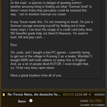
on the road - a species in danger of growing extinct -
another amusing thing is finding out what "German food" is
there I never knew that pancakes could be tortured this
way... not to mention German ice cream
If any Texan reads this, I'm not meaning to insult, I'm just a
German savage amusing myself by finding out in how
many ways I can bust the usage of a credit card (why does
NO traveller guide help out there?) Heavens, I'm used to
hunt, kill and pay cash....
Kiya
Oh, yeah, and I bought a few PC games - currently trying
to get out of the village in Konung 2 as a healer. Womble? I
bought NWN with both addons to replay this in English.
And, as a lot of people liked KOTOR, I even bought that,
so, I'd be very busy upon return.
Have a great kiyaless time all of you
Re: Forum News, die deutsche Version.
09/01/05
12:01 AM
#
269849
Dec 2004
Joined:
Bann
Location:
im schatten