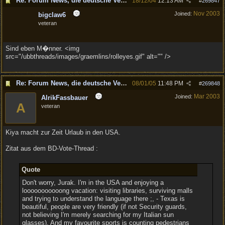
Re: Forum News, die deutsche Version.
18/12/04
12:13 AM
#
269847
Nov 2003
Joined:
bigclaw6
veteran
Sind eben M�nner. <img
src="/ubbthreads/images/graemlins/rolleyes.gif" alt="" />
Re: Forum News, die deutsche Version.
08/01/05
11:48 PM
#
269848
Mar 2003
Joined:
AlrikFassbauer
A
veteran
Kiya macht zur Zeit Urlaub in den USA.
Zitat aus dem BD-Vote-Thread :
Quote
Don't worry, Jurak. I'm in the USA and enjoying a
looooooooooong vacation: visiting libraries, surviving malls
and trying to understand the language there ;, - Texas is
beautiful, people are very friendly (if not Security guards,
not believing I'm merely searching for my Italian sun
glasses). And my favourite sports is counting pedestrians