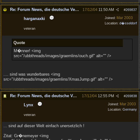
Re: Forum News, die deutsche Version.
17/12/04
11:50 AM
#
269837
Mar 2003
Joined:
harganaxki
Location:
d�sseldorf
veteran
Quote
M�nner! <img
src="/ubbthreads/images/graemlins/ouch.gif" alt="" />
.... sind was wunderbares <img
src="/ubbthreads/images/graemlins/XmasJump.gif" alt="" />
Re: Forum News, die deutsche Version.
17/12/04
12:55 PM
#
269838
Mar 2003
Joined:
Lynx
Location:
Germany
veteran
... sind auf dieser Welt einfach unersetzlich !
Zitat: Gr�nemeyer <img