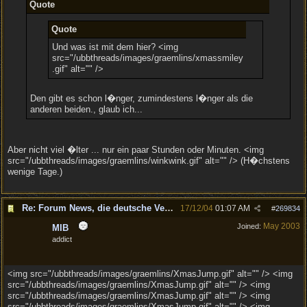
Quote
Quote
Und was ist mit dem hier? <img
src="/ubbthreads/images/graemlins/xmassmiley
.gif" alt="" />
Den gibt es schon l�nger, zumindestens l�nger als die
anderen beiden., glaub ich...
Aber nicht viel �lter ... nur ein paar Stunden oder Minuten. <img
src="/ubbthreads/images/graemlins/winkwink.gif" alt="" /> (H�chstens
wenige Tage.)
Re: Forum News, die deutsche Version.
17/12/04
01:07 AM
#
269834
May 2003
Joined:
MIB
addict
<img src="/ubbthreads/images/graemlins/XmasJump.gif" alt="" /> <img
src="/ubbthreads/images/graemlins/XmasJump.gif" alt="" /> <img
src="/ubbthreads/images/graemlins/XmasJump.gif" alt="" /> <img
src="/ubbthreads/images/graemlins/XmasJump.gif" alt="" /> <img