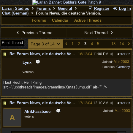
Larian Studios
Forums
General
Register
Log In
Chat (German)
Forum News, die deutsche Version.
Forums
Calendar
Active Threads
Previous Thread
Next Thread
Print Thread
Page 3 of 14
1
2
3
4
5
…
13
14
Re: Forum News, die deutsche Version.
16/12/04
11:00 PM
#
269832
Mar 2003
Joined:
Lynx
Location:
Germany
veteran
Hast Recht Rei ! <img
src="/ubbthreads/images/graemlins/XmasJump.gif" alt="" />
Re: Forum News, die deutsche Version.
17/12/04
12:10 AM
#
269833
Mar 2003
Joined:
AlrikFassbauer
A
veteran