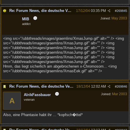
Re: Forum News, die deutsche Version.
17/12/04
03:35 PM
#
269845
May 2003
Joined:
MIB
addict
<img src="/ubbthreads/images/graemlins/XmasJump.gif" alt="" /> <img
src="/ubbthreads/images/graemlins/XmasJump.gif" alt="" /> <img
src="/ubbthreads/images/graemlins/XmasJump.gif" alt="" /> <img
src="/ubbthreads/images/graemlins/XmasJump.gif" alt="" /> <img
src="/ubbthreads/images/graemlins/XmasJump.gif" alt="" /> <img
src="/ubbthreads/images/graemlins/XmasJump.gif" alt="" />
Hmm, das liegt sicherlich am abgebrochenen x-Chromosom... <img
src="/ubbthreads/images/graemlins/XmasEek.gif" alt="" />
Re: Forum News, die deutsche Version.
18/12/04
12:02 AM
#
269846
Mar 2003
Joined:
AlrikFassbauer
A
veteran
Also, eine Phantasie habt ihr ... *kopfsch�ttel*