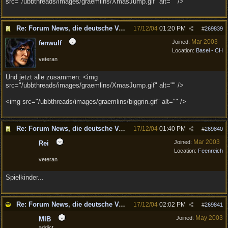
src="/ubbthreads/images/graemlins/XmasJump.gif" alt="" />
Re: Forum News, die deutsche Version.
17/12/04
01:20 PM
#
269839
Mar 2003
Joined:
fenwulf
Location:
Basel - CH
veteran
Und jetzt alle zusammen: <img
src="/ubbthreads/images/graemlins/XmasJump.gif" alt="" />
<img src="/ubbthreads/images/graemlins/biggrin.gif" alt="" />
Re: Forum News, die deutsche Version.
17/12/04
01:40 PM
#
269840
Mar 2003
Joined:
Rei
Location:
Feenreich
veteran
Spielkinder...
Re: Forum News, die deutsche Version.
17/12/04
02:02 PM
#
269841
May 2003
Joined:
MIB
addict