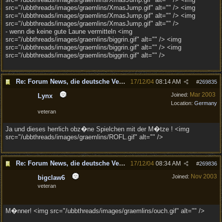
src="/ubbthreads/images/graemlins/XmasJump.gif" alt="" /> <img
src="/ubbthreads/images/graemlins/XmasJump.gif" alt="" /> <img
src="/ubbthreads/images/graemlins/XmasJump.gif" alt="" />
- wenn die keine gute Laune vermitteln <img
src="/ubbthreads/images/graemlins/biggrin.gif" alt="" /> <img
src="/ubbthreads/images/graemlins/biggrin.gif" alt="" /> <img
src="/ubbthreads/images/graemlins/biggrin.gif" alt="" />
Re: Forum News, die deutsche Version.
17/12/04
08:14 AM
#
269835
Mar 2003
Joined:
Lynx
Location:
Germany
veteran
Ja und dieses herrlich obz�ne Spielchen mit der M�tze ! <img
src="/ubbthreads/images/graemlins/ROFL.gif" alt="" />
Re: Forum News, die deutsche Version.
17/12/04
08:34 AM
#
269836
Nov 2003
Joined:
bigclaw6
veteran
M�nner! <img src="/ubbthreads/images/graemlins/ouch.gif" alt="" />