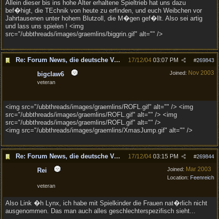
Allein dieser bis ins hohe Alter erhaltene Spieltrieb hat uns dazu
bef�higt, die TEchnik von heute zu erfinden, und euch Weibchen vor
Jahrtausenen unter hohem Blutzoll, die M�gen gef�llt. Also sei artig
und lass uns spielen ! <img
src="/ubbthreads/images/graemlins/biggrin.gif" alt="" />
Re: Forum News, die deutsche Version.
17/12/04
03:07 PM
#
269843
Nov 2003
Joined:
bigclaw6
veteran
<img src="/ubbthreads/images/graemlins/ROFL.gif" alt="" /> <img
src="/ubbthreads/images/graemlins/ROFL.gif" alt="" /> <img
src="/ubbthreads/images/graemlins/ROFL.gif" alt="" />
<img src="/ubbthreads/images/graemlins/XmasJump.gif" alt="" />
Re: Forum News, die deutsche Version.
17/12/04
03:15 PM
#
269844
Mar 2003
Joined:
Rei
Location:
Feenreich
veteran
Also Link �h Lynx, ich habe mit Spielkinder die Frauen nat�rlich nicht
ausgenommen. Das man auch alles geschlechterspezifisch sieht...