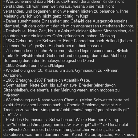
- Was zunehmend dazu f�hrte, da� mich die anderen Kinder nicht
verstanden. Ich war ihnen weit voraus, weshalb sie mich nicht
verstanden, und begannen, mich wie einen Idioten zu behandeln. Ihrer
Meinung war ich wohl nicht ganz richtig im Kopf.
- Daher zunehmende Einsamkeit und Gef�hl des Ausgesto�enseins.
Niemand, mit dem oder mit der ich mich angemessen unterhalten konnte.
- Realschule. Nette Zeit, bis zur Ankunft einiger �lterer Sitzenbleiber, die
glaubten in mir ein leichtes Opfer gefunden zu haben. Mobbing.
- 1984 Geburt meiner Schwester. Erste Fahrradtour nach Holland (haben
alle einen *sehr* gro�en Eindruck bei mir hinterlassen).
- Zunehmende seelische Probleme, starke Depressionen, unnat�rlich
starke Sch�chternheit. Gehemmt und eingeengt durch das Mobbing.
Betreuung durch den Schulpsychologischen Dienst.
- 1985 Zweite Tour Holland/Belgien.
- Wiederholung der 10. Klasse, um aufs Gymnasium zu k�nnen.
Aufatmen.
- 1986 Bretagne, 1987 Frankreich Atlantikk�ste.
- Gymnasium. Nette Zeit, bis auf ein zwei Br�der (einer davon
Sitzenbleiber), die ebenfalls der Meinung waren, mich mobben zu
m�ssen.
- Wiederholung der Klasse wegen Chemie. (Meine Schwester hatte bei
exakt der gleichen Lehrerin auch in Chemie Probleme, scheint zur
Tradition zu werden. <img src="/ubbthreads/images/graemlins/silly.gif"
alt="" /> )
- Rest des Gymnasiums. Schweben auf Wolke Nummer 7. <img
src="/ubbthreads/images/graemlins/winkwink.gif" alt="" /> Die absolut
sch�nste Zeit meines Lebens mit unglaublicher Freiheit, alles zu
diskutieren, was mir in den Sinn kam, Kunst, Kultur, Sprache, Politik usw.