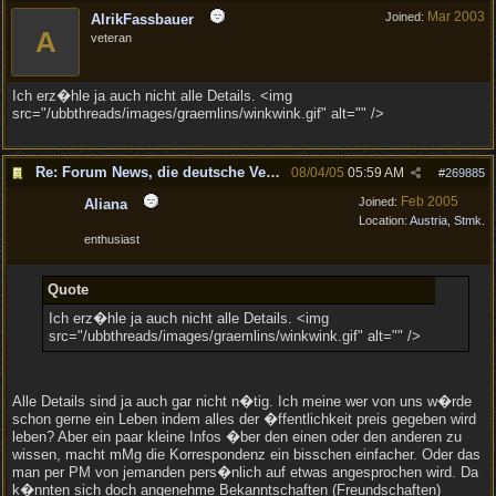
Mar 2003
Joined:
AlrikFassbauer
A
veteran
Ich erz�hle ja auch nicht alle Details. <img
src="/ubbthreads/images/graemlins/winkwink.gif" alt="" />
Re: Forum News, die deutsche Version.
08/04/05
05:59 AM
#
269885
Feb 2005
Joined:
Aliana
Location:
Austria, Stmk.
enthusiast
Quote
Ich erz�hle ja auch nicht alle Details. <img
src="/ubbthreads/images/graemlins/winkwink.gif" alt="" />
Alle Details sind ja auch gar nicht n�tig. Ich meine wer von uns w�rde
schon gerne ein Leben indem alles der �ffentlichkeit preis gegeben wird
leben? Aber ein paar kleine Infos �ber den einen oder den anderen zu
wissen, macht mMg die Korrespondenz ein bisschen einfacher. Oder das
man per PM von jemanden pers�nlich auf etwas angesprochen wird. Da
k�nnten sich doch angenehme Bekanntschaften (Freundschaften)