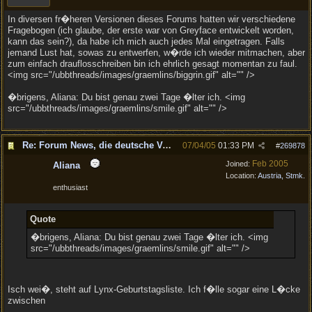
In diversen fr�heren Versionen dieses Forums hatten wir verschiedene
Fragebogen (ich glaube, der erste war von Greyface entwickelt worden,
kann das sein?), da habe ich mich auch jedes Mal eingetragen. Falls
jemand Lust hat, sowas zu entwerfen, w�rde ich wieder mitmachen, aber
zum einfach drauflosschreiben bin ich ehrlich gesagt momentan zu faul.
<img src="/ubbthreads/images/graemlins/biggrin.gif" alt="" />
�brigens, Aliana: Du bist genau zwei Tage �lter ich. <img
src="/ubbthreads/images/graemlins/smile.gif" alt="" />
Re: Forum News, die deutsche Version.
07/04/05
01:33 PM
#
269878
Feb 2005
Joined:
Aliana
Location:
Austria, Stmk.
enthusiast
Quote
�brigens, Aliana: Du bist genau zwei Tage �lter ich. <img
src="/ubbthreads/images/graemlins/smile.gif" alt="" />
Isch wei�, steht auf Lynx-Geburtstagsliste. Ich f�lle sogar eine L�cke
zwischen