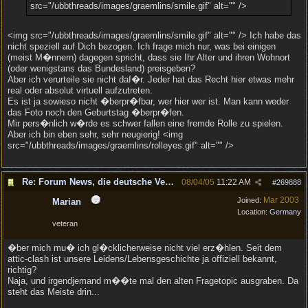
src="/ubbthreads/images/graemlins/smile.gif" alt="" />
<img src="/ubbthreads/images/graemlins/smile.gif" alt="" /> Ich habe das
nicht speziell auf Dich bezogen. Ich frage mich nur, was bei einigen
(meist M�nnern) dagegen spricht, dass sie Ihr Alter und ihren Wohnort
(oder wenigstans das Bundesland) preisgeben?
Aber ich verurteile sie nicht daf�r. Jeder hat das Recht hier etwas mehr
real oder absolut virtuell aufzutreten.
Es ist ja sowieso nicht �berpr�fbar, wer hier wer ist. Man kann weder
das Foto noch den Geburtstag �berpr�fen.
Mir pers�nlich w�rde es schwer fallen eine fremde Rolle zu spielen.
Aber ich bin eben sehr, sehr neugierig! <img
src="/ubbthreads/images/graemlins/rolleyes.gif" alt="" />
Re: Forum News, die deutsche Version.
08/04/05
11:22 AM
#
269888
Mar 2003
Joined:
Marian
Location:
Germany
veteran
�ber mich mu� ich gl�cklicherweise nicht viel erz�hlen. Seit dem
attic-clash ist unsere Leidens/Lebensgeschichte ja offiziell bekannt,
richtig?
Naja, und irgendjemand m��te mal den alten Fragetopic ausgraben. Da
steht das Meiste drin...