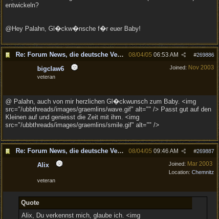
entwickeln?
@Hey Palahn, Gl�ckw�nsche f�r euer Baby!
Re: Forum News, die deutsche Version.
08/04/05
06:53 AM
#
269886
Nov 2003
Joined:
bigclaw6
veteran
@ Palahn, auch von mir herzlichen Gl�ckwunsch zum Baby. <img
src="/ubbthreads/images/graemlins/wave.gif" alt="" /> Passt gut auf den
Kleinen auf und geniesst die Zeit mit ihm. <img
src="/ubbthreads/images/graemlins/smile.gif" alt="" />
Re: Forum News, die deutsche Version.
08/04/05
09:46 AM
#
269887
Mar 2003
Joined:
Alix
Location:
Chemnitz
veteran
Quote
Alix, Du verkennst mich, glaube ich. <img