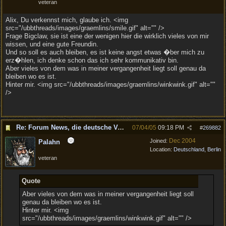
veteran
Alix, Du verkennst mich, glaube ich. <img
src="/ubbthreads/images/graemlins/smile.gif" alt="" />
Frage Bigclaw, sie ist eine der wenigen hier die wirklich vieles von mir
wissen, und eine gute Freundin.
Und so soll es auch bleiben, es ist keine angst etwas �ber mich zu
erz�hlen, ich denke schon das ich sehr kommunikativ bin.
Aber vieles von dem was in meiner vergangenheit liegt soll genau da
bleiben wo es ist.
Hinter mir. <img src="/ubbthreads/images/graemlins/winkwink.gif" alt=""
/>
Re: Forum News, die deutsche Version.
07/04/05
09:18 PM
#
269882
Dec 2004
Joined:
Palahn
Location:
Deutschland, Berlin
veteran
Quote
Aber vieles von dem was in meiner vergangenheit liegt soll
genau da bleiben wo es ist.
Hinter mir. <img
src="/ubbthreads/images/graemlins/winkwink.gif" alt="" />