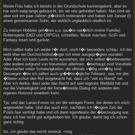
Meine Frau habe ich bereits in der Grundschule kennengelernt, aber es
hat noch ewig lange gebraucht, bis wir uns gefunden haben. Nun sind wir
aber seit ein paar Jahren gl�cklich miteinander und haben seit Januar (!)
einen gemeinsamen Sohn, der wirklich unglaublich niedlich ist.
Zu meinen Hobbies geh�ren u.a. (au�er nat�rlich meine Familie)
Rollenspiele (D&D und CRPG's), schreiben, Musik machen, SciFi und
Fantasy lesen und gucken.
Mich selbst halte ich weder f�r doof, noch f�r besonders schlau. Ich bin
wohl eher ein Durchschnittsb�rger mit einer ausgepr�gten sozialen
Ader. Aber ich kann Leute nicht ausstehen, die sich selbst �berbewerten
oder andere aufgrund von Vorurteilen ablehnen. �berhaupt sind Vorurteile
Verursacher vieler Schwierigkeiten, die oftmals v�llig unn�tig sind.
Deswegen �be ich selbst auch gr��tm�gliche Toleranz, was mir des
�fteren schon den Ruf eingebracht hat, dass ich "viel zu liberal" sei.
Aber ich denke, dass jeder das Recht auf sein eigenes Weltbild hat und
nur die Vielseitigkeit und der fortw�hrende Dialog mit anderen den
eigenen Horizont erweitern kann
Tja, und das Larian-Forum ist ein der wenigen Foren, bei denen ich mich
angemeldet habe. Und das auch erst, nachdem ich l�ngere Zeit die
Posts hier verfolgt habe und ich dann irgendwann der �berzeugung war,
dass ich hier recht gut aufgehoben bin. Ich glaube, damit lag ich schon
ganz richtig.
So, ich glaube das reicht erstmal. <img