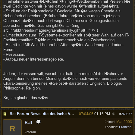
. Teilnahme an zwei �B�cherfr�hling�-Wettbewerben mit Preisen f�r
zwei Gedichte von mir (eines davon wurde �ffentlich aufgef�hrt).
- Studium der Pal�ontologie / Geologie. Mu�te wegen Chemie als
Nebenfach abbrechen. (Erfahre Jahre sp�ter von meinem jetzigen
Ohrenarzt, da� er auch dort wegen Chemie sein Geologiestudium
abbrechen mu�te. Sachen gibt�s ... <img
src="/ubbthreads/images/graemlins/silly.gif" alt="" /> )
- Umschulung zum IT-Systemelektroniker mit sp�terer Wahl auf den IT-
Fachinformatiker. F�hle mich immernoch wie ein Zwischending.
- Eintritt in LMKWorld-Forum bei Attic, sp�ter Wanderung ins Larian-
Forum.
- Rezession.
- Aufbau neuer Interessensgebiete.
Jedem, der wissen will, wie ich bin, halte ich meine Abiturf�cher vor
Augen, denn ich bin der Meinung, da� sie nach wie vor eine passende
Charakterisierung meines �Selbst� darstellen : Englisch, Biologie,
Philosophie, Religion.
So, ich glaube, das w�rs.
Re: Forum News, die deutsche Version.
07/04/05
01:16 PM
#
269877
Mar 2003
Joined:
Ralf
R
Location:
Franken
veteran