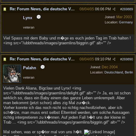
Re: Forum News, die deutsche Version.
08/04/05
06:06 PM
#
269889
Mar 2003
Joined:
Lynx
Location:
Germany
veteran
Viel Spass mit dem Baby und m�ge es euch jeden Tag im Trab halten !
<img src="/ubbthreads/images/graemlins/biggrin.gif" alt="" />
Re: Forum News, die deutsche Version.
08/04/05
09:10 PM
#
269890
Dec 2004
Joined:
Palahn
Location:
Deutschland, Berlin
veteran
Vielen Dank Aliana, Bigclaw und Lynx! <img
src="/ubbthreads/images/graemlins/delight.gif" alt="" /> Ja, es ist schon
wirklich so, dass ein Baby einem das ganze Leben umkrempelt. Aber
man bekommt (jetzt schon) alles zig Mal zur�ck.
Vorher konnte ich das noch nicht so richtig nachvollziehen, aber ich
sch�tze, man muss erst selbst Elternteil werden, um solche Aussagen
richtig interpretieren zu k�nnen. Auf jeden Fall h�lt uns der kleine in
Trab ... <img src="/ubbthreads/images/graemlins/biggrin.gif" alt="" />
Mal sehen, was er sp�ter mal von uns h�lt.