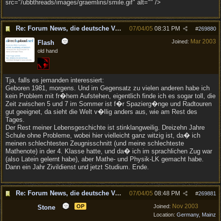
src="/ubbthreads/images/graemlins/smile.gif" alt="" />
Re: Forum News, die deutsche Version.
07/04/05
08:31 PM
#
269880
Mar 2003
Joined:
Flash
old hand
Tja, falls es jemanden interessiert:
Geboren 1981, morgens. Und im Gegensatz zu vielen anderen habe ich
kein Problem mit fr�hem Aufstehen, eigentlich finde ich es sogar toll, die
Zeit zwischen 5 und 7 im Sommer ist f�r Spazierg�nge und Radtouren
gut geeignet, da sieht die Welt v�llig anders aus, wie am Rest des
Tages.
Der Rest meiner Lebensgeschichte ist stinklangweilig. Dreizehn Jahre
Schule ohne Probleme, wobei hier vielleicht ganz witzig ist, da� ich
meinen schlechtesten Zeugnisschnitt (und meine schlechteste
Mathenote) in der 4. Klasse hatte, und da� ich im sprachlichen Zug war
(also Latein gelernt habe), aber Mathe- und Physik-LK gemacht habe.
Dann ein Jahr Zivildienst und jetzt Studium. Ende.
Re: Forum News, die deutsche Version.
07/04/05
08:48 PM
#
269881
Nov 2003
OP
Joined:
Stone
Location:
Germany, Mainz