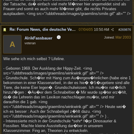
der Tatsache, da� einfach viel mehr M�nner hier angemeldet sind als
Frauen und somit es auch mehr M�nner gibt, die nichts Privates
ausplaudern. <img src="/ubbthreads/images/graemlins/smile.gif" alt="" />
Re: Forum News, die deutsche Version.
07/04/05
10:50 AM
#
269876
Mar 2003
Joined:
AlrikFassbauer
A
veteran
Wie sehe ich mich selbst ? Lifeline.
- Geboren 1969. Der Ausklang der Hippy-Zeit. <img
src="/ubbthreads/images/graemlins/winkwink.gif" alt="" />
- Grundschule. Sch�ler mit Hang zum Au�ergew�hnlichen (habe eine 1
bekommen in einer Klassenarbeit, in der es hie� �S�ugetiere sind alle
Tiere, die keine Eier legen�. Grundschulwissen. Ich mu�te nat�rlich
hinzuf�gen : �Au�er dem Schnabeltier.� Mir wurde sp�ter erz�hlt,
da� die Lehrerin das im Lexikon nachschlagen mu�te, und mir
daraufhin die 1 gab. <img
src="/ubbthreads/images/graemlins/winkwink.gif" alt="" /> Heute wei�
ich es besser : Auch der Schnabeligel z�hlt dazu. <img
src="/ubbthreads/images/graemlins/winkwink.gif" alt="" /> ) .
- Interessierte mich in der Grundschule *sehr* f�pr Dinosaurier &
Fossilien. Machte kleine Ausstellung dar�ber in unserem
Klassenzimmer. Fing an, Theorien zu entwickeln.