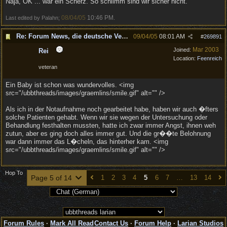
Naja, OK ... war ein Scherz. So schlimm sind wir sicher nicht.
08/04/05
10:46 PM
Last edited by Palahn;
.
Re: Forum News, die deutsche Version.
09/04/05
08:01 AM
#
269891
Mar 2003
Joined:
Rei
Location:
Feenreich
veteran
Ein Baby ist schon was wundervolles. <img
src="/ubbthreads/images/graemlins/smile.gif" alt="" />
Als ich in der Notaufnahme noch gearbeitet habe, haben wir auch �fters
solche Patienten gehabt. Wenn wir sie wegen der Untersuchung oder
Behandlung festhalten mussten, hatte ich zwar immer Angst, ihnen weh
zutun, aber es ging doch alles immer gut. Und die gr��te Belohnung
war dann immer das L�cheln, das hinterher kam. <img
src="/ubbthreads/images/graemlins/smile.gif" alt="" />
Hop To
Page 5 of 14
1
2
3
4
5
6
7
…
13
14
Forum Rules
·
Mark All Read
Contact Us
·
Forum Help
·
Larian Studios