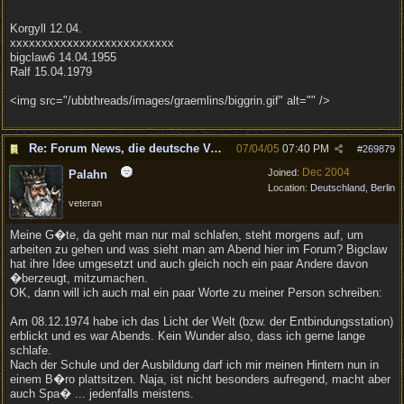
Korgyll 12.04.
xxxxxxxxxxxxxxxxxxxxxxxxxx
bigclaw6 14.04.1955
Ralf 15.04.1979
<img src="/ubbthreads/images/graemlins/biggrin.gif" alt="" />
Re: Forum News, die deutsche Version.
07/04/05
07:40 PM
#
269879
Dec 2004
Joined:
Palahn
Location:
Deutschland, Berlin
veteran
Meine G�te, da geht man nur mal schlafen, steht morgens auf, um
arbeiten zu gehen und was sieht man am Abend hier im Forum? Bigclaw
hat ihre Idee umgesetzt und auch gleich noch ein paar Andere davon
�berzeugt, mitzumachen.
OK, dann will ich auch mal ein paar Worte zu meiner Person schreiben:
Am 08.12.1974 habe ich das Licht der Welt (bzw. der Entbindungsstation)
erblickt und es war Abends. Kein Wunder also, dass ich gerne lange
schlafe.
Nach der Schule und der Ausbildung darf ich mir meinen Hintern nun in
einem B�ro plattsitzen. Naja, ist nicht besonders aufregend, macht aber
auch Spa� ... jedenfalls meistens.