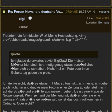
Re: Forum News, die deutsche Version.
07/04/05
10:25 AM
#
269875
Mar 2003
Joined:
elgi
Location:
Germany
veteran
Trotzdem ein formidabler Witz! Meine Hochachtung. <img
src="/ubbthreads/images/graemlins/winkwink.gif" alt="" />
Quote
Ich glaube du erwartes zuviel BigClaw! Die meisten
M�nner hier sind nicht mutig genug etwas pers�nliches
�ber sich zu schreiben. Nicht mal ein Foto oder ihren
Geburtstag geben sie preis.
Ich denke nicht, da� es etwas mit Mut zu tun hat... ich meine, ich gehe
auch nicht hin und drucke mein Foto in einer Zeitung ab oder stell mich
auf die Stra�e und erz�hle aus meinem Leben. Es ist eine Frage der
Notwendigkeit. Wenn jemand der Meinung ist, da� er oder sie eine
gewisse Privatsph�re genie�en will, so ist das doch vollkommen in
Ordnung. Oder nicht?
Auch hat es wenig mit dem Geschlecht der Leute zu tun als vielmehr mit