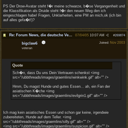
PS Der Drow-Avatar steht f�r meine schwarze, b�se Vergangenheit und
die Klassifikation als Druide steht f�r den neuen Weg den ich
eingeschlagen habe! Fragen, Unklarheiten, eine PM an mich,ok (ich bin
auf alles gefa�t!)?
Re: Forum News, die deutsche Version.
07/04/05
10:07 AM
#
269874
Nov 2003
Joined:
bigclaw6
veteran
Quote
Sch�n, dass Du uns Dein Vertrauen schenkst <img
src="/ubbthreads/images/graemlins/winkwink.gif" alt="" />
Hmm, Du magst Hunde und gutes Essen... ah, ein Fan der
asiatischen K�che <img
src="/ubbthreads/images/graemlins/evilgrin1.gif" alt="" />
Ich mag kein asiatisches Essen und schon gar keine, irgendwie
zubereiteten, Hunde auf dem Teller. <img
src="/ubbthreads/images/graemlins/silly.gif" alt="" />
<img src="/ubbthreads/images/graemlins/suspicion.gif" alt="" />