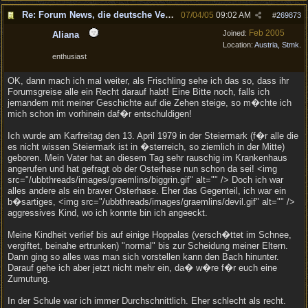
Re: Forum News, die deutsche Version.
07/04/05
09:02 AM
#
269873
Feb 2005
Joined:
Aliana
Location:
Austria, Stmk.
enthusiast
OK, dann mach ich mal weiter, als Frischling sehe ich das so, dass ihr
Forumsgreise alle ein Recht darauf habt! Eine Bitte noch, falls ich
jemandem mit meiner Geschichte auf die Zehen steige, so m�chte ich
mich schon im vorhinein daf�r entschuldigen!
Ich wurde am Karfreitag den 13. April 1979 in der Steiermark (f�r alle die
es nicht wissen Steiermark ist in �sterreich, so ziemlich in der Mitte)
geboren. Mein Vater hat an diesem Tag sehr rauschig im Krankenhaus
angerufen und hat gefragt ob der Osterhase nun schon da sei! <img
src="/ubbthreads/images/graemlins/biggrin.gif" alt="" /> Doch ich war
alles andere als ein braver Osterhase. Eher das Gegenteil, ich war ein
b�sartiges, <img src="/ubbthreads/images/graemlins/devil.gif" alt="" />
aggressives Kind, wo ich konnte bin ich angeeckt.
Meine Kindheit verlief bis auf einige Hoppalas (versch�ttet im Schnee,
vergiftet, beinahe ertrunken) "normal" bis zur Scheidung meiner Eltern.
Dann ging so alles was man sich vorstellen kann den Bach hinunter.
Darauf gehe ich aber jetzt nicht mehr ein, da� w�re f�r euch eine
Zumutung.
In der Schule war ich immer Durchschnittlich. Eher schlecht als recht.