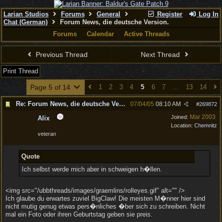
Larian Studios
Forums
General
Register
Log In
Chat (German)
Forum News, die deutsche Version.
Forums
Calendar
Active Threads
Previous Thread
Next Thread
Print Thread
Page 5 of 14
1
2
3
4
5
6
7
…
13
14
Re: Forum News, die deutsche Version.
07/04/05
08:10 AM
#
269872
Mar 2003
Joined:
Alix
Location:
Chemnitz
veteran
Quote
Ich selbst werde mich aber in schweigen h�llen.
<img src="/ubbthreads/images/graemlins/rolleyes.gif" alt="" />
Ich glaube du erwartes zuviel BigClaw! Die meisten M�nner hier sind
nicht mutig genug etwas pers�nliches �ber sich zu schreiben. Nicht
mal ein Foto oder ihren Geburtstag geben sie preis.