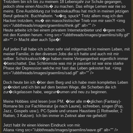
Trotzdem bin ich bis zu meinem 18 Lebensjahr zur Schule gegangen,
jedoch ohne einen Abschlu� zu machen. Das eifrige Lernen war nie so
meins. Eine Ausbildung zur Industriekauffrau hat mich in meinen jetzigen
Beruf gebracht. Buchhalterin. *w�rg, spuck* Trotz allem mag ich den
Hacken trotzdem, mu� ein masochistischer Trieb von mir sein?! <img
src="/ubbthreads/images/graemlins/think.gif" alt="" />
Heute arbeite ich bei einem privatem Internetanbieter und �rgere mich
mit den Kunden herum. <img src="/ubbthreads/images/graemlins/silly.gif"
alt="" /> Macht aber auch Spa�!
Auf jeden Fall habe ich schon sehr viel mitgemacht in meinem Leben, mit
meiner Familie, in den diversen Jobs die ich hatte und auch mit mir
selber. Schicksalsschl�ge haben meine Vergangenheit eigentlich immer
�berschattet. Das Schlimmste was mir je passiert ist war eine starke
Phase der Depression welche mir fast das Leben gekostet hat. <img
src="/ubbthreads/images/graemlins/sad.gif" alt="" />
Doch heute bin ich �ber dem Berg und ich habe mein komplettes Leben
ge�ndert und ich bin auf dem besten Wege, die Scherben die ich
zur�ckgelassen habe, wegzur�umen und neu zu beginnen.
Meine Hobbies sind lesen (von PM, �ber alle m�glichen (Fantasy)-
Romane bis zur Fachliteratur (je nach Laune), schreiben, singen (Pop,
Jazz, Gospels usw.), PC-Spiele und unsere Haustiere (1 Rottweiler, 2
Ratten, 3 Katzen). Ich bin immer in Zeitnot aber nie gehetzt!
Jetzt habt ihr einen kleinen Eindruck von mir.
Aliana <img src="/ubbthreads/images/graemlins/wave.gif" alt="" />