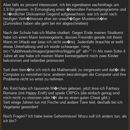
Aber falls es jemand interessiert, ich bin irgendwann nachmittags am
1.9.59 geboren. In Ermanglung eines �bervollen Fernsehprogramms und
in l�ndlicher Diskoarmer Gegend aufgewachsen, war ich wohl nach
heutigen Verh�ltnissen eher ein unauff�lliger Mustersch�ler
(Zumindest haben alle gern bei mir abgeschrieben)
Nach der Schule hab ich Mathe studiert. Gegen Ende meines Studiums
habe ich einen Mann kennengelernt, dessen Freundin gerade mit ihrem
Mann im Urlaub war (was ich nicht wu�te). Jedenfalls brauchte er wohl
etwas Unterhaltung und ich wurde schwanger. <img
src="/ubbthreads/images/graemlins/biggrin.gif" alt="" /> Als mein Sohn 4
Jahre alt war habe ich meinen Mann kennengelernt noch zwei Kinder
bekommen und nebenbei promoviert.
Seit dem bem�he ich mich die Mathematik zu vergessen und daf�r die
Computer zu verstehen bzw. anderen beizubringen die Computer und ihre
Probleme nicht so ernst zu nehmen.
Als Kind habe ich tausende M�rchen gelesen, jetzt lese ich Fantasy
Romane (mit Happy End!) und spiele CRPG's (die einfach genug sind
mich nicht zu stressen oder f�r die es einen guten Cheat gibt.)
Seit einige Jahren tun mit Fische und andere Tiere leid, deshalb bin ich
Vegetarier geworden!
Noch Fragen? Ich habe keine Geheimnisse! Wozu soll ich anders tun, als
ich bin?