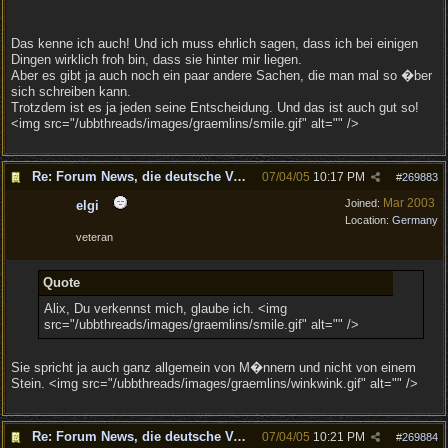
Das kenne ich auch! Und ich muss ehrlich sagen, dass ich bei einigen
Dingen wirklich froh bin, dass sie hinter mir liegen.
Aber es gibt ja auch noch ein paar andere Sachen, die man mal so �ber
sich schreiben kann.
Trotzdem ist es ja jeden seine Entscheidung. Und das ist auch gut so!
<img src="/ubbthreads/images/graemlins/smile.gif" alt="" />
Re: Forum News, die deutsche Version.
07/04/05
10:17 PM
#
269883
Mar 2003
Joined:
elgi
Location:
Germany
veteran
Quote
Alix, Du verkennst mich, glaube ich. <img
src="/ubbthreads/images/graemlins/smile.gif" alt="" />
Sie spricht ja auch ganz allgemein von M�nnern und nicht von einem
Stein. <img src="/ubbthreads/images/graemlins/winkwink.gif" alt="" />
Re: Forum News, die deutsche Version.
07/04/05
10:21 PM
#
269884