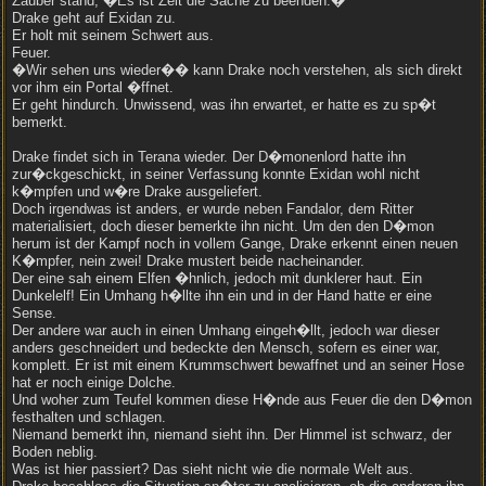
Zauber stand, �Es ist Zeit die Sache zu beenden.�
Drake geht auf Exidan zu.
Er holt mit seinem Schwert aus.
Feuer.
�Wir sehen uns wieder�� kann Drake noch verstehen, als sich direkt
vor ihm ein Portal �ffnet.
Er geht hindurch. Unwissend, was ihn erwartet, er hatte es zu sp�t
bemerkt.
Drake findet sich in Terana wieder. Der D�monenlord hatte ihn
zur�ckgeschickt, in seiner Verfassung konnte Exidan wohl nicht
k�mpfen und w�re Drake ausgeliefert.
Doch irgendwas ist anders, er wurde neben Fandalor, dem Ritter
materialisiert, doch dieser bemerkte ihn nicht. Um den den D�mon
herum ist der Kampf noch in vollem Gange, Drake erkennt einen neuen
K�mpfer, nein zwei! Drake mustert beide nacheinander.
Der eine sah einem Elfen �hnlich, jedoch mit dunklerer haut. Ein
Dunkelelf! Ein Umhang h�llte ihn ein und in der Hand hatte er eine
Sense.
Der andere war auch in einen Umhang eingeh�llt, jedoch war dieser
anders geschneidert und bedeckte den Mensch, sofern es einer war,
komplett. Er ist mit einem Krummschwert bewaffnet und an seiner Hose
hat er noch einige Dolche.
Und woher zum Teufel kommen diese H�nde aus Feuer die den D�mon
festhalten und schlagen.
Niemand bemerkt ihn, niemand sieht ihn. Der Himmel ist schwarz, der
Boden neblig.
Was ist hier passiert? Das sieht nicht wie die normale Welt aus.