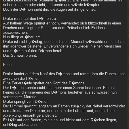
Drake beschloss die Situation sp�ter zu analisieren, ob die anderen ihn
sehen konnten oder nicht, er konnte und w�rde k�mpfen.
Doch der D�mon sieht ihn, die Augen auf ihn gerichtet.
Drake rennt auf den D�mon zu.
Auf halbem Wege springt er hoch, verwandelt sich blitzschnell in einen
Drachen und fliegt zur Seite, um dem Peitschenhieb Exidons
auszuweichen.
Nun fliegt er �ber ihm.
Drake ist nicht gl�ubig, doch in diesem Moment w�nschte er sich dass
ihm irgendwer beistehe. Er verwandelte sich wieder in einen Menschen
und st�rzte auf den D�mon herab.
Das Schwert brennt.
Feuer.
Drake landet auf dem Kopf des D�mons und rammt ihm die Runenklinge
zwischen die H�rner.
Eine Feuers�ule spaltet den Kopf des D�mons.
Der D�mon konnte nicht mal mehr einen Schrei loslassen. Blut ist
keines da, die Innereien des D�mons bestehen aus schwarzer, nun
verbrannter, Materie.
Drake springt vom D�mon.
Der Himmel gewinnt langsam an Farben zur�ck, der Nebel verschwindet
und alle starren Drake an, der noch in der Luft ist, und, durch diese
Ablenkung, unsanft gelandet ist.
Er f�llt auf den Boden, rollt sich und bleibt auf dem R�cken liegen,
unf�hig aufzustehn.