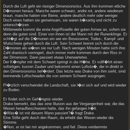
Durch die Luft geht ein riesiger Dimensionsriss. Aus ihm kommen etliche
D�monen heraus. Manche waren schwarz, andre rot, andere wiederum
braun, manche hatten vier Beine, andere deutlich mehr oder weniger.
Doch eines hatten sie gemeinsam, sie waren b�sartig und nicht zu
untersch�tzen.
Mittlerweile kommt die erste Angriffswelle der guten Armee an, sofern sie
denn die guten sind. Einer von ihnen ist der Mann mit der Runenklinge. Er
schl�gt auf die D�monen ein wie ein Besessener, Todes-, Kampf- und
Wutschreie gehen durch die Luft. Sein Schwert brennt sich durch die
D�monen als w�ren sie nur Luft. Nach wenigen Minuten hatte sich ihre
Zahl drastisch verringert, doch immer mehr kommen durch den Riss in
der Dimension. Dann passiert etwas Unerwartetes.
Der K�mpfer mit dem Schwert springt in die H�he. Er vollf�hrt einen
sofortigen, kurzen Zauber und bekommt einen Luftsto�, der in direkt in
den Dimensionsriss bef�rdert. Das letzte was Drake von ihm sieht, sind
brennende Luftschwaden die von seinem Schwert ausgingen.
Pl�tzlich verschwindet die Landschaft, sie l�st sich auf und wird wieder
zu Boden.
Er findet sich im Gef�ngnis wieder.
Drake bemerkt, das das eine Illusion aus der Vergangenheit war, die das
Wesen heraufbeschworen hatte, das ihn gefangen h�lt.
�Was� ist mit diesem Mann passiert?� fragt Drake.
Eine Stille geht durch den Raum, da erhebt das Wesen wieder die
Stimme.
�Nun, er ist bei mir angekommen, und fiel. Diese verdammte