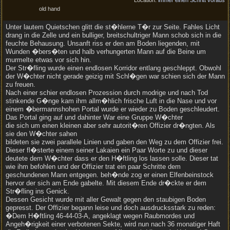
Location:
immer einen Schritt voraus
old hand
Unter lautem Quietschen glitt die st�hlerne T�r zur Seite. Fahles Licht
drang in die Zelle und ein bulliger, breitschultriger Mann schob sich in die
feuchte Behausung. Unsanft riss er den am Boden liegenden, mit
Wunden �bers�ten und halb verhungerten Mann auf die Beine um
murmelte etwas vor sich hin.
Der Str�fling wurde einen endlosen Korridor entlang geschleppt. Obwohl
der W�chter nicht gerade geizig mit Schl�gen war schien sich der Mann
zu freuen.
Nach einer schier endlosen Prozession durch modrige und nach Tod
stinkende G�nge kam ihm allm�hlich frische Luft in die Nase und vor
einem �bermannshohen Portal wurde er wieder zu Boden geschleudert.
Das Portal ging auf und dahinter War eine Gruppe W�chter
die sich um einen kleinen aber sehr autorit�ren Offizier dr�ngten. Als
sie den W�chter sahen
bildeten sie zwei parallele Linien und gaben den Weg zu dem Offizier frei.
Dieser fl�sterte einem seiner Lakaien ein Paar Worte zu und dieser
deutete dem W�chter dass er den H�ftling los lassen solle. Dieser tat
wie ihm befohlen und der Offizier trat ein paar Schritte dem
geschundenen Mann entgegen. beh�nde zog er einen Elfenbeinstock
hervor der sich am Ende gabelte. Mit diesem Ende dr�ckte er dem
Str�fling ins Genick.
Dessen Gesicht wurde mit aller Gewalt gegen den staubigen Boden
gepresst. Der Offizier begann leise und doch ausdrucksstark zu reden:
�Dem H�ftling 46-44-03-A, angeklagt wegen Raubmordes und
Angeh�rigkeit einer verbotenen Sekte, wird nun nach 36 monatiger Haft