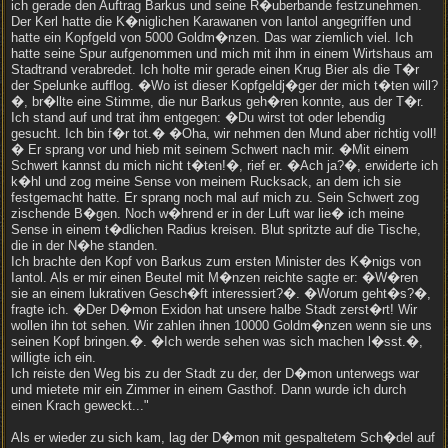
ich gerade den Auftrag Barkus und seine R�uberbande festzunehmen.
Der Kerl hatte die K�niglichen Karawanen von Iantol angegriffen und
hatte ein Kopfgeld von 5000 Goldm�nzen. Das war ziemlich viel. Ich
hatte seine Spur aufgenommen und mich mit ihm in einem Wirtshaus am
Stadtrand verabredet. Ich holte mir gerade einen Krug Bier als die T�r
der Spelunke aufflog. �Wo ist dieser Kopfgeldj�ger der mich t�ten will?
�, br�llte eine Stimme, die nur Barkus geh�ren konnte, aus der T�r.
Ich stand auf und trat ihm entgegen: �Du wirst tot oder lebendig
gesucht. Ich bin f�r tot.� �Oha, wir nehmen den Mund aber richtig voll!
� Er sprang vor und hieb mit seinem Schwert nach mir. �Mit einem
Schwert kannst du mich nicht t�ten!�, rief er. �Ach ja?�, erwiderte ich
k�hl und zog meine Sense von meinem Rucksack, an dem ich sie
festgemacht hatte. Er sprang noch mal auf mich zu. Sein Schwert zog
zischende B�gen. Noch w�hrend er in der Luft war lie� ich meine
Sense in einem t�dlichen Radius kreisen. Blut spritzte auf die Tische,
die in der N�he standen.
Ich brachte den Kopf von Barkus zum ersten Minister des K�nigs von
Iantol. Als er mir einen Beutel mit M�nzen reichte sagte er: �W�ren
sie an einem lukrativen Gesch�ft interessiert?�. �Worum geht�s?�,
fragte ich. �Der D�mon Exidon hat unsere halbe Stadt zerst�rt! Wir
wollen ihn tot sehen. Wir zahlen ihnen 10000 Goldm�nzen wenn sie uns
seinen Kopf bringen.�. �Ich werde sehen was sich machen l�sst.�,
willigte ich ein.
Ich reiste den Weg bis zu der Stadt zu der, der D�mon unterwegs war
und mietete mir ein Zimmer in einem Gasthof. Dann wurde ich durch
einen Krach geweckt..."
Als er wieder zu sich kam, lag der D�mon mit gespaltetem Sch�del auf