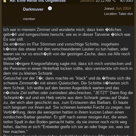
Re: Eine Reise ins Ungewisse
18/08/05
10:12 AM
#
273083
Jun 2004
Joined:
Darkmuver
Location:
Talas-dun
member
Ich war in mienem Zimmer und wunderte mich, dass kein �bliches
gebr�ll und rumgeschreie herscht, wie es in dieser Tarverne �blich war.
Es war still.
Da ert�nten im Flur Stimmen und vorsichtige Schritte, insgeheim
k�nnte das etwas mit den verschwundenen Leuten zu tun haben, oder
waren sie nur so ersch�pft von der gestrigen Zeche, dass sie Alle noch
schliefen?
Meine l�ngere Kriegserfahrung sagte mir, dass ich mich verstecken und
die Personen in einen Hinterhalt locken sollte, also versteckte ich mich in
dem mir zu kleinen Schrank.
Getuschel vor der T�r, dann machte es "klack" und da �ffnete sich die
schwere Zimmert�r mit einem Quietschen. Die Schritte n�herten sich
dem Schrak. Ich wollte auf den besten Augenblick warten und das
n�chste Ziel treffen oder zumindest abschrecken, "JETZT" Dann flog die
Schrankt�r auf und ein Hieb setzte aus dem Schrank genau auf Drake
zu, der wich aber geschickt aus, zum Erstaunen des Barbars. Er baute
sich langsam vor ihnen auf. Sie schienen keinerlei Furcht zu zeigen, nur
Verbl�ffung, denn die wenigsten hatten in ihrem kurzen Leben einen
nordischen-Barbar gesehen. Er griff nach seiner riesigen Axt, die einen
tiefen Spalt in den Boden gemacht hatte, da sie immer noch nicht weg
liefen, dachte er sich:"Entweder greife ich sie an oder frage sie, was sie
hier machen."