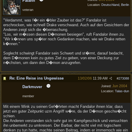
Palahn
Location:
Deutschland, Berlin
veteran
"Verdammt, was f�r ein �bler Zauber ist das?" Fandalor ist
erschrocken, wie schnell Drake verschwand. Auch auf den Gesichtern der
Anderen zeigt sich die �berraschung.
"Los, wir m�ssen diesen D�monen besiegen", ruft Fandalor ihnen zu.
"Wir k�nnen uns sp�ter noch Gedanken machen, wie wir Drake retten
k�nnen."
Soglecht schwingt Fandalor sein Schwert und st�rmt, darauf bedacht,
dem D�monen kein zu gutes Ziel zu geben, von einer Deckung zur
n�chsten, um dann den D�mon anzugrefen.
Re: Eine Reise ins Ungewisse
13/02/06
11:39 AM
#
273088
Jun 2004
Joined:
Darkmuver
Location:
Talas-dun
member
Mit einem Wink zu seinen Gef�hrten macht Fandalor ihnen klar, dass
jetzt ein guter Zeitpunkt uzm Angriff w�re, da der D�mon geschw�cht
schien.
Die Anderen verstanden sich sehr gut im Kampfgeschick und versuchten
ihn unbemerkt zu umkreisen. Der Barbar, der nicht viel mit logischem
denken zu tun hatte, machte seinen Beitrag, indem er immernoch wie ein