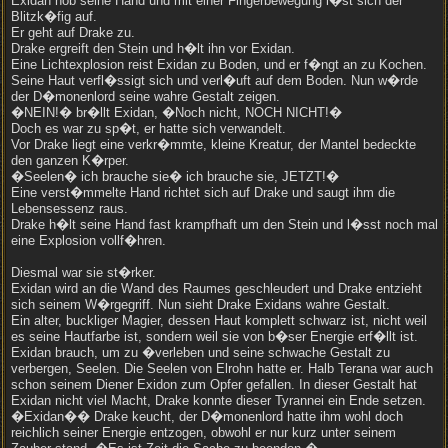
Exidan hob seine Hand und mit einer Fingerbewegung l�st sich der
Blitzk�fig auf.
Er geht auf Drake zu.
Drake ergreift den Stein und h�lt ihn vor Exidan.
Eine Lichtexplosion reist Exidan zu Boden, und er f�ngt an zu Kochen.
Seine Haut verfl�ssigt sich und verl�uft auf dem Boden. Nun w�rde
der D�monenlord seine wahre Gestalt zeigen.
�NEIN!� br�llt Exidan, �Noch nicht, NOCH NICHT!�
Doch es war zu sp�t, er hatte sich verwandelt.
Vor Drake liegt eine verkr�mmte, kleine Kreatur, der Mantel bedeckte
den ganzen K�rper.
�Seelen� ich brauche sie� ich brauche sie, JETZT!�
Eine verst�mmelte Hand richtet sich auf Drake und saugt ihm die
Lebensessenz raus.
Drake h�lt seine Hand fast krampfhaft um den Stein und l�sst noch mal
eine Explosion vollf�hren.
Diesmal war sie st�rker.
Exidan wird an die Wand des Raumes geschleudert und Drake entzieht
sich seinem W�rgegriff. Nun sieht Drake Exidans wahre Gestalt.
Ein alter, buckliger Magier, dessen Haut komplett schwarz ist, nicht weil
es seine Hautfarbe ist, sondern weil sie von b�ser Energie erf�llt ist.
Exidan brauch, um zu �verleben und seine schwache Gestalt zu
verbergen, Seelen. Die Seelen von Elrohn hatte er. Halb Terana war auch
schon seinem Diener Exidon zum Opfer gefallen. In dieser Gestalt hat
Exidan nicht viel Macht, Drake konnte dieser Tyrannei ein Ende setzen.
�Exidan�� Drake keucht, der D�monenlord hatte ihm wohl doch
reichlich seiner Energie entzogen, obwohl er nur kurz unter seinem