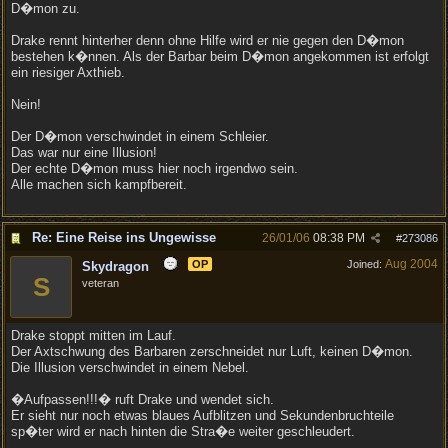
D�mon zu.
Drake rennt hinterher denn ohne Hilfe wird er nie gegen den D�mon
bestehen k�nnen. Als der Barbar beim D�mon angekommen ist erfolgt
ein riesiger Axthieb.
Nein!
Der D�mon verschwindet in einem Schleier.
Das war nur eine Illusion!
Der echte D�mon muss hier noch irgendwo sein.
Alle machen sich kampfbereit.
Re: Eine Reise ins Ungewisse
26/01/06
08:38 PM
#
273086
Aug 2004
OP
Joined:
Skydragon
S
veteran
Drake stoppt mitten im Lauf.
Der Axtschwung des Barbaren zerschneidet nur Luft, keinen D�mon.
Die Illusion verschwindet in einem Nebel.
�Aufpassen!!!� ruft Drake und wendet sich.
Er sieht nur noch etwas blaues Aufblitzen und Sekundenbruchteile
sp�ter wird er nach hinten die Stra�e weiter geschleudert.