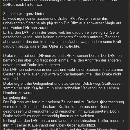
St�ck nach hinten warf.
Zacharia war ganz hinten.
Er webt irgendeinen Zauber und Drake h�rt Worte in einer ihm
unbekannten Sprache als pl�tzlich Ein Blitz aus schwarzer Magie auf
den Exidon D�mon zuraste.
Er traf den D�mon in der Seite, welcher dadurch ein wenig zur Seite
geschoben wurde, aber keinen sichtbaren Schaden aufwies, Zacharia
aber wusste, das das kein physischer Zauber war, sondern seine Kraft
dadurch bezog, das er das Opfer schw�chte.
Drake rennt auf den D�mon zu und z�ckt seinen Dolch. Der D�mon
bemerkt ihn aber und fliegt noch einmal mal den Angriffen der anderen
davon um auf Drake los zu gehen.
Der D�mon schwebte in der Luft und webt einen Zauber mit seltsamen
Gesten seiner Klauen und wirrem Sprachengemurmel, das Drake nicht
verstand.
Drake ergreift die Gelegenheit und steckte den Dolch weg. Stattdessen
sammelt er sein Kr�fte um in einer schnellen Verwandlung zu einem
Drachen zu werden.
Es gelang ihm.
Der D�mon war fertig mit seinem Zauber und zu Drakes �berraschung
war es kein Geschoss das kam. Krallen kamen aus dem Boden
geschossen und versuchten und versuchen ihn aufzuspie�en. Doch
Drake schafft es noch rechtzeitig ihnen auszuweichen.
Er fliegt auf den D�mon zu und landet einen kritischen Treffer, indem er
ihm mit seiner Klauenhand den Oberk�rper aufschlitzt.
Schwarzes Blut spritzt aus der Wunde und der D�mon l�sst einen