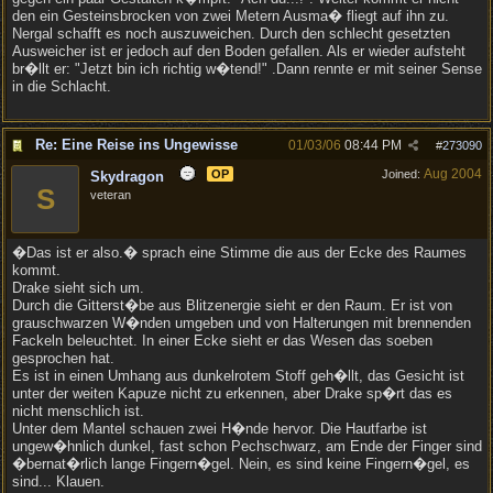
den ein Gesteinsbrocken von zwei Metern Ausma� fliegt auf ihn zu.
Nergal schafft es noch auszuweichen. Durch den schlecht gesetzten
Ausweicher ist er jedoch auf den Boden gefallen. Als er wieder aufsteht
br�llt er: "Jetzt bin ich richtig w�tend!" .Dann rennte er mit seiner Sense
in die Schlacht.
Re: Eine Reise ins Ungewisse
01/03/06
08:44 PM
#
273090
Aug 2004
OP
Joined:
Skydragon
S
veteran
�Das ist er also.� sprach eine Stimme die aus der Ecke des Raumes
kommt.
Drake sieht sich um.
Durch die Gitterst�be aus Blitzenergie sieht er den Raum. Er ist von
grauschwarzen W�nden umgeben und von Halterungen mit brennenden
Fackeln beleuchtet. In einer Ecke sieht er das Wesen das soeben
gesprochen hat.
Es ist in einen Umhang aus dunkelrotem Stoff geh�llt, das Gesicht ist
unter der weiten Kapuze nicht zu erkennen, aber Drake sp�rt das es
nicht menschlich ist.
Unter dem Mantel schauen zwei H�nde hervor. Die Hautfarbe ist
ungew�hnlich dunkel, fast schon Pechschwarz, am Ende der Finger sind
�bernat�rlich lange Fingern�gel. Nein, es sind keine Fingern�gel, es
sind... Klauen.