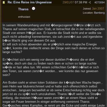
Re: Eine Reise ins Ungewisse
29/01/07
07:38 PM
#
273094
Jan 2007
Joined:
Tharos
Location:
Bamberg
enthusiast
In seinem Wanderumhang und mit �bergezogener M�tze st�tzt sich
Tharos auf seinen magischen Stab, er betrachtet die in der naheliegenden
Stadt von einem H�gel aus. Er kannte die Stadt nicht und er wollte sie
auch nicht unbedingt kennenlernen, sie sah zerst�rt aus und irgendeine
b�se Macht ging von diesem Ort aus.
Er will sich schon abwenden als er pl�tzlich eine magische Energie
sp�rt, konnte das vielleicht eines der Dinge sein nach denen er schon so
lange suchte?
Er f�rchtet sich ein wenig vor dieser dunklen Pr�senz die er dort
sp�rte, doch um das zu finden nach dem er schon so lange suchte
w�rde er fast alles tun. Mit einem schlechten Gef�hl n�hert er sich
den Toren, sie waren zerst�rt worden... wer konnte das nur gewesen
sein?
Am Boden sieht er einen toten Soldaten der k�niglichen Wache liegen ,
sein Helm war blutverschmiert und er hatte sich offensichtlich selbst
erstochen...langsam bezweifelt er ob seine Entscheidung richtig war doch
jetzt ist es zu sp�t noch umzukehren. Tharos l�uft weiter die Stra�e
entlang, die meisten H�user waren zerst�rt an einem Haus sieht er
sogar ein Feuer brennen.In einiger entfernung vernimmt Tharos
Ger�usches eines Kampfes, er rennt um die Ecke und sieht einige Leute