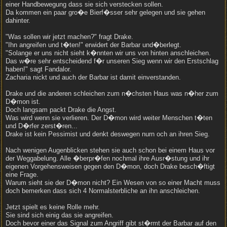
einer Handbewegung dass sie sich verstecken sollen.
Da kommen ein paar gro�e Bierf�sser sehr gelegen und sie gehen
dahinter.
"Was sollen wir jetzt machen?" fragt Drake.
"Ihn angreifen und t�ten!" erwidert der Barbar und�berlegt.
"Solange er uns nicht sieht k�nnten wir uns von hinten anschleichen.
Das w�re sehr entscheidend f�r unseren Sieg wenn wir den Erstschlag
haben!" sagt Fandalor.
Zacharia nickt und auch der Barbar ist damit einverstanden.
Drake und die anderen schleichen zum n�chsten Haus was n�her zum
D�mon ist.
Doch langsam packt Drake die Angst.
Was wird wenn sie verlieren. Der D�mon wird weiter Menschen t�ten
und D�rfer zerst�ren...
Drake ist kein Pessimist und denkt deswegen nurn och an ihren Sieg.
Nach wenigen Augenblicken stehen sie auch schon bei einem Haus vor
der Weggabelung. Alle �berpr�fen nochmal ihre Ausr�stung und ihr
eigenen Vorgehensweisen gegen den D�mon, doch Drake besch�ftigt
eine Frage.
Warum sieht sie der D�mon nicht? Ein Wesen von so einer Macht muss
doch bemerken dass sich 4 Normalsterbliche an ihn anschleichen.
Jetzt spielt es keine Rolle mehr.
Sie sind sich einig das sie angreifen.
Doch bevor einer das Signal zum Angriff gibt st�rmt der Barbar auf den