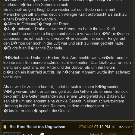
markersch�tternden Schrei von sich.
So schnell es geht fliegt Drake wieder auf den Boden und nimmt
Menschengestalt an, was deutlich weniger Kraft aufbraucht als sich zu
einem Drachen zu verwandeln.
�Alles in Ordnung?� fragt der Ritter.
�Ja�, antwortet Drake schweren Atems, es hatte ihn viel Kraft
gebraucht so schnell zu fliegen und sich zu verwandeln, �Wir m�ssen
aufpassen, es ist noch nicht vorbei!� er deutete mit einem Finger auf
den D�mon der noch in der Luft war und sich zu ihnen gedreht hatte.
�Er greift an!!!� schrie Zacharia.
Pl�tzlich sank Drake zu Boden. Sein Arm pochte wie verr�ckt, und er
konnte sich Schmerzensschreie nicht verkneifen. Das letzte was er noch
sieht, sind Zacharia, der Ritter und der Barbar, als um ihn herum
pl�tzlich ein Kraftfeld auftritt. Im n�chsten Moment wurde ihm schwarz
vor Augen.
Als er wieder zu sich kommt, findet er sich in einem K�fig wieder.
V�llig verwirrt steht er auf und geht zu den Gittern als er einen Schock
bekommt. Die Gitter bestanden aus einem Energiefeld aus Blitzen. Er
sah sich um und erkennt eine dunkle Gestalt in einem schwarz-rotem
Umhang in einer Ecke des Raumes, in dem er eingesperrt ist.
�Das ist er also.� spricht die Gestalt.
Re: Eine Reise ins Ungewisse
27/01/06
07:13 PM
#
273087
Dec 2004
Joined: