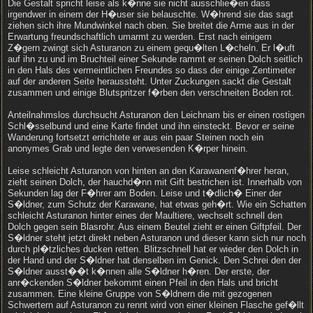
Die Gestalt spricht leise als k�nne sie nicht ausschlie�en dass
irgendwer in einem der H�user sie belauschte. W�hrend sie das sagt
ziehen sich ihre Mundwinkel nach oben. Sie breitet die Arme aus in der
Erwartung freundschaftlich umarmt zu werden. Erst nach einigem
Z�gern zwingt sich Asturanon zu einem gequ�lten L�cheln. Er l�uft
auf ihn zu und im Bruchteil einer Sekunde rammt er seinen Dolch seitlich
in den Hals des vermeintlichen Freundes so dass der einige Zentimeter
auf der anderen Seite heraussteht. Unter Zuckungen sackt die Gestalt
zusammen und einige Blutspritzer f�rben den verschneiten Boden rot.
Anteilnahmslos durchsucht Asturanon den Leichnam bis er einen rostigen
Schl�sselbund und eine Karte findet und ihn einsteckt. Bevor er seine
Wanderung fortsetzt errichtete er aus ein paar Steinen noch ein
anonymes Grab und legte den verwesenden K�rper hinein.
Leise schleicht Asturanon von hinten an den Karawanenf�hrer heran,
zieht seinen Dolch, der hauchd�nn mit Gift bestrichen ist. Innerhalb von
Sekunden lag der F�hrer am Boden. Leise und t�dlich� Einer der
S�ldner, zum Schutz der Karawane, hat etwas geh�rt. Wie ein Schatten
schleicht Asturanon hinter eines der Maultiere, wechselt schnell den
Dolch gegen sein Blasrohr. Aus einem Beutel zieht er einen Giftpfeil. Der
S�ldner steht jetzt direkt neben Asturanon und dieser kann sich nur noch
durch pl�tzliches ducken retten. Blitzschnell hat er wieder den Dolch in
der Hand und der S�ldner hat denselben im Genick. Den Schrei den der
S�ldner ausst��t k�nnen alle S�ldner h�ren. Der erste, der
anr�ckenden S�ldner bekommt einen Pfeil in den Hals und bricht
zusammen. Eine kleine Gruppe von S�ldnern die mit gezogenen
Schwertern auf Asturanon zu rennt wird von einer kleinen Flasche gef�llt