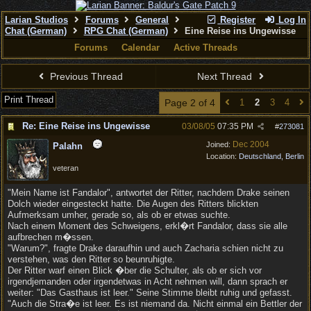
Larian Studios
Forums
General
Register
Log In
Chat (German)
RPG Chat (German)
Eine Reise ins Ungewisse
Forums
Calendar
Active Threads
Previous Thread
Next Thread
Print Thread
Page 2 of 4
1
2
3
4
Re: Eine Reise ins Ungewisse
03/08/05
07:35 PM
#
273081
Dec 2004
Joined:
Palahn
Location:
Deutschland, Berlin
veteran
"Mein Name ist Fandalor", antwortet der Ritter, nachdem Drake seinen
Dolch wieder eingesteckt hatte. Die Augen des Ritters blickten
Aufmerksam umher, gerade so, als ob er etwas suchte.
Nach einem Moment des Schweigens, erkl�rt Fandalor, dass sie alle
aufbrechen m�ssen.
"Warum?", fragte Drake daraufhin und auch Zacharia schien nicht zu
verstehen, was den Ritter so beunruhigte.
Der Ritter warf einen Blick �ber die Schulter, als ob er sich vor
irgendjemanden oder irgendetwas in Acht nehmen will, dann sprach er
weiter: "Das Gasthaus ist leer." Seine Stimme bleibt ruhig und gefasst.
"Auch die Stra�e ist leer. Es ist niemand da. Nicht einmal ein Bettler der