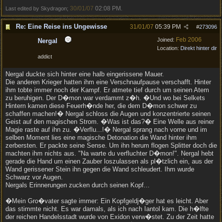
30/01/07
02:08 PM
Last edited by Skydragon;
.
Re: Eine Reise ins Ungewisse
31/01/07
05:39 PM
#
273096
Feb 2006
Joined:
Nergal
Location:
Direkt hinter dir
addict
Nergal duckte sich hinter eine halb eingerissene Mauer.
Die anderen Krieger hatten ihm eine Verschnaufpause verschafft. Hinter
ihm tobte immer noch der Kampf. Er atmete tief durch um seinen Atem
zu beruhigen. Der D�mon war verdammt z�h. �Und wo bei Selkets
Hintern kamen diese Feuerh�nde her, die dem D�mon schwer zu
schaffen machen!� Nergal schloss die Augen und konzentrierte seinen
Geist auf den magischen Strom. �Was ist das?� Eine Welle aus reiner
Magie raste auf ihn zu. �Verflu...!� Nergal sprang nach vorne und im
selben Moment lies eine magische Detonation die Wand hinter ihm
zerbersten. Er packte seine Sense. Um ihn herum flogen Splitter doch die
machten ihm nichts aus. "Na warte du verfluchter D�mon!". Nergal hebt
gerade die Hand um einen Zauber loszulassen als pl�tzlich ein, aus der
Wand gerissener Stein ihn gegen die Wand schleudert. Ihm wurde
Schwarz vor Augen.
Nergals Erinnerungen zucken durch seinen Kopf...
�Mein Gro�vater sagte immer: Ein Kopfgeldj�ger hat es leicht. Aber
das stimmte nicht. Es war damals, als ich nach Iantol kam. Die h�lfte
der reichen Handelsstadt wurde von Exidon verw�stet. Zu der Zeit hatte