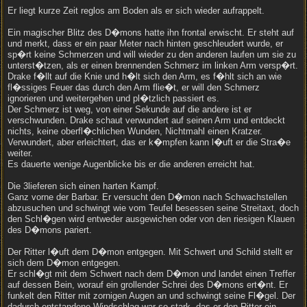
Er liegt kurze Zeit reglos am Boden als er sich wieder aufrappelt.
Ein magischer Blitz des D�mons hatte ihn frontal erwischt. Er steht auf
und merkt, dass er ein paar Meter nach hinten geschleudert wurde, er
sp�rt keine Schmerzen und will wieder zu den anderen laufen um sie zu
unterst�tzen, als er einen brennenden Schmerz im linken Arm versp�rt.
Drake f�llt auf die Knie und h�lt sich den Arm, es f�hlt sich an wie
fl�ssiges Feuer das durch den Arm flie�t, er will den Schmerz
ignorieren und weitergehen und pl�tzlich passiert es.
Der Schmerz ist weg, von einer Sekunde auf die andere ist er
verschwunden. Drake schaut verwundert auf seinen Arm und entdeckt
nichts, keine oberfl�chlichen Wunden, Nichtmahl einen Kratzer.
Verwundert, aber erleichtert, das er k�mpfen kann l�uft er die Stra�e
weiter.
Es dauerte wenige Augenblicke bis er die anderen erreicht hat.
Die 3lieferen sich einen harten Kampf.
Ganz vorne der Barbar. Er versucht den D�mon nach Schwachstellen
abzusuchen und schwingt wie vom Teufel besessen seine Streitaxt, doch
den Schl�gen wird entweder ausgewichen oder von den riesigen Klauen
des D�mons pariert.
Der Ritter l�uft dem D�mon entgegen. Mit Schwert und Schild stellt er
sich dem D�mon entgegen.
Er schl�gt mit dem Schwert nach dem D�mon und landet einen Treffer
auf dessen Bein, worauf ein grollender Schrei des D�mons ert�nt. Er
funkelt den Ritter mit zornigen Augen an und schwingt seine Fl�gel. Der
dadurch entstandene Windschlag war so stark, das er den Ritter ein