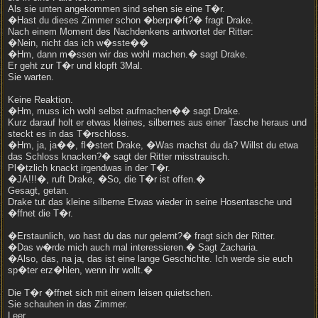
Als sie unten angekommen sind sehen sie eine T�r.
�Hast du dieses Zimmer schon �berpr�ft?� fragt Drake.
Nach einem Moment des Nachdenkens antwortet der Ritter:
�Nein, nicht das ich w�sste��
�Hm, dann m�ssen wir das wohl machen.� sagt Drake.
Er geht zur T�r und klopft 3Mal.
Sie warten.
Keine Reaktion.
�Hm, muss ich wohl selbst aufmachen�� sagt Drake.
Kurz darauf holt er etwas kleines, silbernes aus einer Tasche heraus und
steckt es in das T�rschloss.
�Hm, ja, ja��, fl�stert Drake, �Was machst du da? Willst du etwa
das Schloss knacken?� sagt der Ritter misstrauisch.
Pl�tzlich knackt irgendwas in der T�r.
�JA!!!�, ruft Drake, �So, die T�r ist offen.�
Gesagt, getan.
Drake tut das kleine silberne Etwas wieder in seine Hosentasche und
�ffnet die T�r.
�Erstaunlich, wo hast du das nur gelernt?� fragt sich der Ritter.
�Das w�rde mich auch mal interessieren.� Sagt Zacharia.
�Also, das, na ja, das ist eine lange Geschichte. Ich werde sie euch
sp�ter erz�hlen, wenn ihr wollt.�
Die T�r �ffnet sich mit einem leisen quietschen.
Sie schauhen in das Zimmer.
Leer.