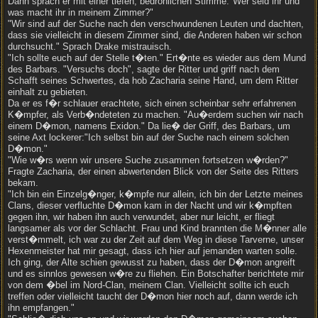
Dann sprach er mit einer tiefen, bedrohlichen Stimme."Wer seid ihr und
was macht ihr in meinem Zimmer?"
"Wir sind auf der Suche nach den verschwundenen Leuten und dachten,
dass sie vielleicht in diesem Zimmer sind, die Anderen haben wir schon
durchsucht." Sprach Drake mistrauisch.
"Ich sollte euch auf der Stelle t�ten." Ert�nte es wieder aus dem Mund
des Barbars. "Versuchs doch", sagte der Ritter und griff nach dem
Schafft seines Schwertes, da hob Zacharia seine Hand, um dem Ritter
einhalt zu gebieten.
Da er es f�r schlauer erachtete, sich einen scheinbar sehr erfahrenen
K�mpfer, als Verb�ndeteten zu machen. "Au�erdem suchen wir nach
einem D�mon, namens Exidon." Da lie� der Griff, des Barbars, um
seine Axt lockerer:"Ich selbst bin auf der Suche nach einem solchen
D�mon."
"Wie w�rs wenn wir unsere Suche zusammen fortsetzen w�rden?"
Fragte Zacharia, der einen abwertenden Blick von der Seite des Ritters
bekam.
"Ich bin ein Einzelg�nger, k�mpfe nur allein, ich bin der Letzte meines
Clans, dieser verfluchte D�mon kam in der Nacht und wir k�mpften
gegen ihn, wir haben ihn auch verwundet, aber nur leicht, er fliegt
langsamer als vor der Schlacht. Frau und Kind brannten die M�nner alle
verst�mmelt, ich war zu der Zeit auf dem Weg in diese Tarverne, unser
Hexenmeister hat mir gesagt, dass ich hier auf jemanden warten solle.
Ich ging, der Alte schien gewusst zu haben, dass der D�mon angreift
und es sinnlos gewesen w�re zu fliehen. Ein Botschafter berichtete mir
von dem �bel im Nord-Clan, meinem Clan. Vielleicht sollte ich euch
treffen oder vielleicht taucht der D�mon hier noch auf, dann werde ich
ihn empfangen."