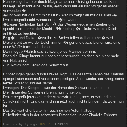
Runenklinge hatte er durch Magie an seinen Geist gebunden, so kann
nur��, er macht eine Pause, �so kann nur ein Nachfolger es wieder
verwenden.�
�Und was hat das mit mir zu tun? Warum zeigst du mir das alles?�
Drake begreift nicht warum er entf�hrt wurde.
�Dieser Nachfolger bist DU!!!� das Wesen webt einen Zauber und
spricht eine Formel der Macht. Pl�tzlich sp�rt Drake wie sein Dolch
anf�ngt zu leuchten.
Er gl�ht und Drake l�sst ihn zu Boden fallen weil er zu hei� wird.
Drake sieht zu wie der Dolch immer l�nger und etwas breiter wird, eine
neue Waffe formt sich daraus.
Dann liegt pl�tzlich das Schwert jenes Mannes vor ihm.
Doch die Klinge brennt nur noch sehr schwach, so dass sie nicht mehr
von Nutzen ist.
Aus Reflex hebt Drake das Schwert auf.
Erinnerungen gehen durch Drakes Kopf. Das gesamte Leben des Mannes
spiegelt sich noch mal vor seinem geistigen Auge wieder, der Krieg, seine
letzte Schlacht und der Name.
Dranegon. Der Krieger sowie der Name des Schwertes lauten so.
Die Klinge des Schwertes brennt nun lichterloh.
Drake begreift jetzt das er der Auserw�hlte ist, aber, er wollte dieses
Schicksal nicht. Und das wird ihm jetzt auch nichts bringen, da wo er nun
ist.
Das Schwert offenbarte ihm auch seinen Aufenthaltsort.
Er befindet sich in der schwarzen Dimension, in der Zitadelle Exidons.
02/03/06
11:39 AM
Last edited by Skydragon;
.