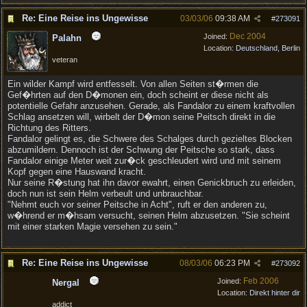
Re: Eine Reise ins Ungewisse
03/03/06
09:38 AM
#
273091
Dec 2004
Joined:
Palahn
Location:
Deutschland, Berlin
veteran
Ein wilder Kampf wird entfesselt. Von allen Seiten st�rmen die
Gef�hrten auf den D�monen ein, doch scheint er diese nicht als
potentielle Gefahr anzusehen. Gerade, als Fandalor zu einem kraftvollen
Schlag ansetzen will, wirbelt der D�mon seine Peitsch direkt in die
Richtung des Ritters.
Fandalor gelingt es, die Schwere des Schalges durch gezieltes Blocken
abzumildern. Dennoch ist der Schwung der Peitsche so stark, dass
Fandalor einige Meter weit zur�ck geschleudert wird und mit seinem
Kopf gegen eine Hauswand kracht.
Nur seine R�stung hat ihn davor ewahrt, einen Genickbruch zu erleiden,
doch nun ist sein Helm verbeult und unbrauchbar.
"Nehmt euch vor seiner Peitsche in Acht", ruft er den anderen zu,
w�hrend er m�hsam versucht, seinen Helm abzusetzen. "Sie scheint
mit einer starken Magie versehen zu sein."
Re: Eine Reise ins Ungewisse
08/03/06
06:23 PM
#
273092
Feb 2006
Joined:
Nergal
Location:
Direkt hinter dir
addict