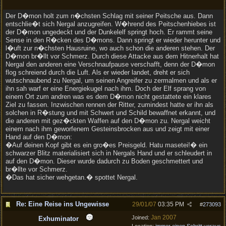
Der D�mon holt zum n�chsten Schlag mit seiner Peitsche aus. Dann
entschlie�t sich Nergal anzugreifen. W�hrend des Peitschenhiebes ist
der D�mon ungedeckt und der Dunkelelf springt hoch. Er rammt seine
Sense in den R�cken des D�mons. Dann springt er wieder herunter und
l�uft zur n�chsten Hausruine, wo auch schon die anderen stehen. Der
D�mon br�llt vor Schmerz. Durch diese Attacke aus dem Hitnerhalt hat
Nergal den anderen eine Verschnaufpause verschafft, denn der D�mon
flog schreiend durch die Luft. Als er wieder landet, dreht er sich
wutschnaubend zu Nergal, um seinen Angreifer zu zermalmen und als er
ihn sah warf er eine Energiekugel nach ihm. Doch der Elf sprang von
einem Ort zum andren was es dem D�mon nicht gestattete ein klares
Ziel zu fassen. Inzwischen rennen der Ritter, zumindest hatte er ihn als
solchen in R�stung und mit Schwert und Schild bewaffnet erkannt, und
die anderen mit gez�ckten Waffen auf den D�mon zu. Nergal weicht
einem nach ihm geworfenem Gesteinsbrocken aus und zeigt mit einer
Hand auf den D�mon:
�Auf deinen Kopf gibt es ein gro�es Preisgeld. Hatu masetei!� ein
schwarzer Blitz materialisiert sich in Nergals Hand und er schleudert in
auf den D�mon. Dieser wurde dadurch zu Boden geschmettert und
br�llte vor Schmerz.
�Das hat sicher wehgetan.� spottet Nergal.
Re: Eine Reise ins Ungewisse
29/01/07
03:35 PM
#
273093
Jan 2007
Joined:
Exhuminator