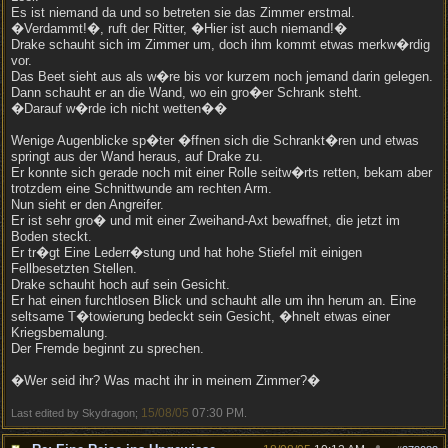
Es ist niemand da und so betreten sie das Zimmer erstmal.
�Verdammt!�, ruft der Ritter, �Hier ist auch niemand!�
Drake schauht sich im Zimmer um, doch ihm kommt etwas merkw�rdig
vor.
Das Beet sieht aus als w�re bis vor kurzem noch jemand darin gelegen.
Dann schauht er an die Wand, wo ein gro�er Schrank steht.
�Darauf w�rde ich nicht wetten��
Wenige Augenblicke sp�ter �ffnen sich die Schrankt�ren und etwas
springt aus der Wand heraus, auf Drake zu.
Er konnte sich gerade noch mit einer Rolle seitw�rts retten, bekam aber
trotzdem eine Schnittwunde am rechten Arm.
Nun sieht er den Angreifer.
Er ist sehr gro� und mit einer Zweihand-Axt bewaffnet, die jetzt im
Boden steckt.
Er tr�gt Eine Lederr�stung und hat hohe Stiefel mit einigen
Fellbesetzten Stellen.
Drake schauht hoch auf sein Gesicht.
Er hat einen furchtlosen Blick und schauht alle um ihn herum an. Eine
seltsame T�towierung bedeckt sein Gesicht, �hnelt etwas einer
Kriegsbemalung.
Der Fremde beginnt zu sprechen.
�Wer seid ihr? Was macht ihr in meinem Zimmer?�
15/08/05
07:30 PM
Last edited by Skydragon;
.