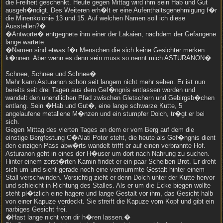
die Freiheit geschenkt. Heute gegen Mittag wird ihm sein Hab und Gut
ausgeh�ndigt. Des Weiteren erh�lt er eine Aufenthaltsgenehmigung f�r
die Minenkolonie 13 und 15. Auf welchen Namen soll ich diese
Ausstellen?�
�Antworte� entgegnete ihm einer der Lakaien, nachdem der Gefangene
lange wartete.
�Namen sind etwas f�r Menschen die sich keine Gesichter merken
k�nnen. Aber wenn es denn sein muss so nennt mich ASTURANON�
Schnee, Schnee und Schnee�
Mehr kann Asturanon schon seit langem nicht mehr sehen. Er ist nun
bereits seit drei Tagen aus dem Gef�ngnis entlassen worden und
wandelt den unendlichen Pfad zwischen Gletschern und Gebirgsb�chen
entlang. Sein �Hab und Gut�, eine lange schwarze Kutte, 5
angelaufene metallene M�nzen und ein stumpfer Dolch, tr�gt er bei
sich.
Gegen Mittag des vierten Tages an dem er vom Berg auf dem die
einstige Bergfestung C�Alati Potor steht, die heute als Gef�ngnis dient
den einzigen Pass abw�rts wandelt trifft er auf einen verbrannte Hof.
Asturanon geht in eines der H�user um dort nach Nahrung zu suchen.
Hinter einem zerst�rten Kamin findet er ein paar Scheiben Brot. Er dreht
sich um und sieht gerade noch eine vermummte Gestalt hinter einem
Stall verschwinden. Vorsichtig zieht er denn Dolch unter der Kutte hervor
und schleicht in Richtung des Stalles. Als er um die Ecke biegen wollte
steht pl�tzlich eine hagere und lange Gestalt vor ihm, das Gesicht halb
von einer Kapuze verdeckt. Sie streift die Kapuze vom Kopf und gibt ein
narbiges Gesicht frei.
�Hast lange nicht von dir h�ren lassen.�