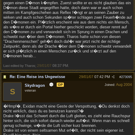
gegen einen D�mon k�mpfen. Zuerst wollte er es nicht glauben das ein
D�mon diese Stadt angegriffen hatte, doch dann war er auch schon
mitten im Kampfgeschehen aus Reflex f�ngt er an seinen Zauber zu
wirken und auch schon Sekunden sp�ter schlagen zwei Feuerh�nde auf
den D�monen ein. Pl�tzlich erscheint wie aus dem nichts ein Mensch,
als w�re er durch ein Portal hierher geschickt worden, dieser rennt auf
den D�monen zu und verwandelt sich im Sprung in einen Drachen und
schwebt nun �ber dem D�monen. Tharos hatte schon von diesen
"Drachenmenschen" geh�rt doch daf�r war jetzt nicht der richtige
Zeitpunkt, denn als der Drache �ber dem D�monen schwebt verwandelt
er sich pl�tzlich in einen Menschen zur�ck und st�rzt auf den
D�monen herab...
29/01/07
08:37 PM
Last edited by Tharos;
.
Re: Eine Reise ins Ungewisse
29/01/07
07:42 PM
#
273095
Aug 2004
OP
Joined:
Skydragon
S
veteran
�Hmpf�, Exidan macht eine Geste der Verspottung, �Du denkst doch
nicht wirklich, dass du es benutzen kannst?�
Drake l�sst das Schwert durch die Luft gleiten, es zieht eine Rauchspur
hinter sich, die sich sofort danach wieder aufl�st. Wenn man es schnell
genug schwinge, w�rde die Luft sicher kurz brennen.
Drake ist von einem seltsamen Mut erf�llt, der nicht sein eigener ist.