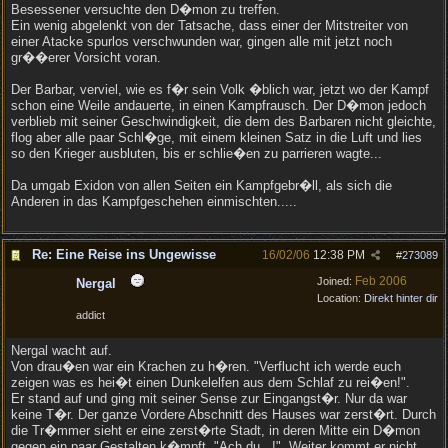
Besessener versuchte den D�mon zu treffen.
Ein wenig abgelenkt von der Tatsache, dass einer der Mitstreiter von
einer Atacke spurlos verschwunden war, gingen alle mit jetzt noch
gr��erer Vorsicht voran.
Der Barbar, verviel, wie es f�r sein Volk �blich war, jetzt wo der Kampf
schon eine Weile andauerte, in einen Kampfrausch. Der D�mon jedoch
verblieb mit seiner Geschwindigkeit, die dem des Barbaren nicht gleichte,
flog aber alle paar Schl�ge, mit einem kleinen Satz in die Luft und lies
so den Krieger ausbluten, bis er schlie�en zu parrieren wagte...
Da umgab Exidon von allen Seiten ein Kampfgebr�ll, als sich die
Anderen in das Kampfgeschehen einmischten.....
Re: Eine Reise ins Ungewisse
16/02/06
12:38 PM
#
273089
Feb 2006
Joined:
Nergal
Location:
Direkt hinter dir
addict
Nergal wacht auf.
Von drau�en war ein Krachen zu h�ren. "Verflucht ich werde euch
zeigen was es hei�t einen Dunkelelfen aus dem Schlaf zu rei�en!".
Er stand auf und ging mit seiner Sense zur Eingangst�r. Nur da war
keine T�r. Der ganze Vordere Abschnitt des Hauses war zerst�rt. Durch
die Tr�mmer sieht er eine zerst�rte Stadt, in deren Mitte ein D�mon
gegen ein paar Gestalten k�mpft. "Ach du...!". Weiter kommt er nicht