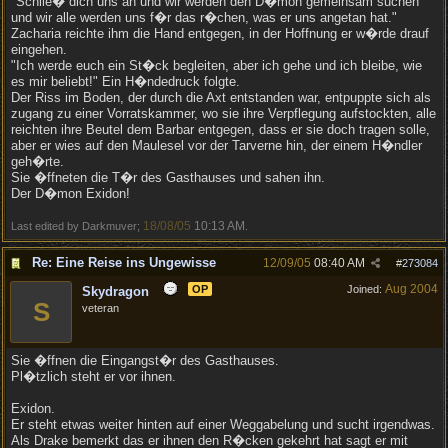
"Schlie� dich uns an und wir werden den D�mon gemeinsam suchen
und wir alle werden uns f�r das r�chen, was er uns angetan hat."
Zacharia reichte ihm die Hand entgegen, in der Hoffnung er w�rde drauf
eingehen.
"Ich werde euch ein St�ck begleiten, aber ich gehe und ich bleibe, wie
es mir beliebt!" Ein H�ndedruck folgte.
Der Riss im Boden, der durch die Axt entstanden war, entpuppte sich als
zugang zu einer Vorratskammer, wo sie ihre Verpflegung aufstockten, alle
reichten ihre Beutel dem Barbar entgegen, dass er sie doch tragen solle,
aber er wies auf den Maulesel vor der Tarverne hin, der einem H�ndler
geh�rte.
Sie �ffneten die T�r des Gasthauses und sahen ihn.
Der D�mon Exidon!
18/08/05
10:13 AM
Last edited by Darkmuver;
.
Re: Eine Reise ins Ungewisse
12/09/05
08:40 AM
#
273084
Aug 2004
OP
Joined:
Skydragon
S
veteran
Sie �ffnen die Eingangst�r des Gasthauses.
Pl�tzlich steht er vor ihnen.
Exidon.
Er steht etwas weiter hinten auf einer Weggabelung und sucht irgendwas.
Als Drake bemerkt das er ihnen den R�cken gekehrt hat sagt er mit