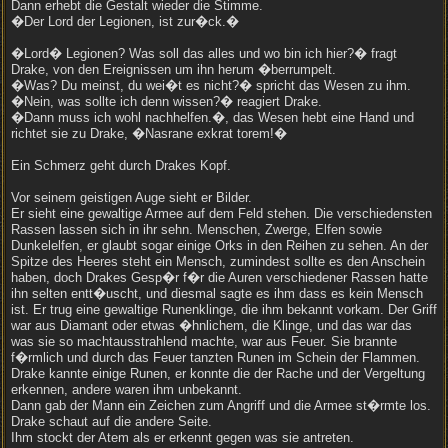
Dann erhebt die Gestalt wieder die Stimme.
�Der Lord der Legionen, ist zur�ck.�
�Lord� Legionen? Was soll das alles und wo bin ich hier?� fragt
Drake, von den Ereignissen um ihn herum �berrumpelt.
�Was? Du meinst, du wei�t es nicht?� spricht das Wesen zu ihm.
�Nein, was sollte ich denn wissen?� reagiert Drake.
�Dann muss ich wohl nachhelfen.�, das Wesen hebt eine Hand und
richtet sie zu Drake, �Nasrane exkrat torem!�
Ein Schmerz geht durch Drakes Kopf.
Vor seinem geistigen Auge sieht er Bilder.
Er sieht eine gewaltige Armee auf dem Feld stehen. Die verschiedensten
Rassen lassen sich in ihr sehn. Menschen, Zwerge, Elfen sowie
Dunkelelfen, er glaubt sogar einige Orks in den Reihen zu sehen. An der
Spitze des Heeres steht ein Mensch, zumindest sollte es den Anschein
haben, doch Drakes Gesp�r f�r die Auren verschiedener Rassen hatte
ihn selten entt�uscht, und diesmal sagte es ihm dass es kein Mensch
ist. Er trug eine gewaltige Runenklinge, die ihm bekannt vorkam. Der Griff
war aus Diamant oder etwas �hnlichem, die Klinge, und das war das
was sie so machtausstrahlend machte, war aus Feuer. Sie brannte
f�rmlich und durch das Feuer tanzten Runen im Schein der Flammen.
Drake kannte einige Runen, er konnte die der Rache und der Vergeltung
erkennen, andere waren ihm unbekannt.
Dann gab der Mann ein Zeichen zum Angriff und die Armee st�rmte los.
Drake schaut auf die andere Seite.
Ihm stockt der Atem als er erkennt gegen was sie antreten.