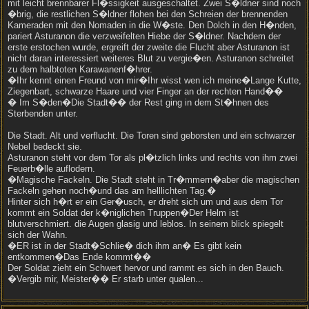
mit leicht brennbarer Fl�ssigkeit ausgeschaltet. Zwei S�ldner sind noch
�brig, die restlichen S�ldner flohen bei den Schreien der brennenden
Kameraden mit den Nomaden in die W�ste. Den Dolch in den H�nden,
pariert Asturanon die verzweifelten Hiebe der S�ldner. Nachdem der
erste erstochen wurde, ergreift der zweite die Flucht aber Asturanon ist
nicht daran interessiert weiteres Blut zu vergie�en. Asturanon schreitet
zu dem halbtoten Karawanenf�hrer.
�Ihr kennt einen Freund von mir�Ihr wisst wen ich meine�Lange Kutte,
Ziegenbart, schwarze Haare und vier Finger an der rechten Hand��
� Im S�den�Die Stadt�� der Rest ging in dem St�hnen des
Sterbenden unter.
Die Stadt. Alt und verflucht. Die Toren sind geborsten und ein schwarzer
Nebel bedeckt sie.
Asturanon steht vor dem Tor als pl�tzlich links und rechts von ihm zwei
Feuerb�lle auflodern.
�Magische Fackeln. Die Stadt steht in Tr�mmern�aber die magischen
Fackeln gehen noch�und das am helllichten Tag.�
Hinter sich h�rt er ein Ger�usch, er dreht sich um und aus dem Tor
kommt ein Soldat der k�niglichen Truppen�Der Helm ist
blutverschmiert. die Augen glasig und leblos. In seinem blick spiegelt
sich der Wahn.
�ER ist in der Stadt�Schlie� dich ihm an� Es gibt kein
entkommen�Das Ende kommt��
Der Soldat zieht ein Schwert hervor und rammt es sich in den Bauch.
�Vergib mir, Meister�� Er starb unter qualen...