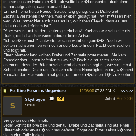
in einer dunklen Ecke schl�ft. Ich wollte hier �bernachten, doch dann
ist mir aufgefallen, dass niemand da ist."
Er macht eine kurze Pause. Gerade lang genug, damit Drake und
Zacharia verstehen k�nnen, was er eben gesagt hat. "Wir m�ssen hier
weg. Was immer hier auch passiert ist, wir haben Gl�ck, dass es uns
nicht auch widerfahren ist."
"Aber was ist mit all den Leuten geschehen?" Zacharia war schneller als
Drake, doch Fandalor wusste darauf keine Antwort.
"Ich wei� es nicht", antwortet er dann wahrheitsgem��, "doch wir
sollten nachsehen, ob wir noch andere Leute finden. Packt eure Sachen
und folgt mir."
Einen Moment lang wollten Drake und Zacharia protestieren. Wie kam
Fandalor dazu, ihnen befehlen zu wollen? Doch sie mussten schnell
erkennen, dass der Ritter anscheinend ebenso besorgt ist, wie sie selbst.
Schnell packen Drake und Zacharia alle ihre Habseligkeiten ein, w�hrend
Fandalor den Flur weiter hinabgeht, um an der n�chsten T�r zu klopfen.
Re: Eine Reise ins Ungewisse
15/08/05
07:28 PM
#
273082
Aug 2004
OP
Joined:
Skydragon
S
veteran
Sie gehen den Flur hinab.
Jeder Schritt ist pr�zise und genau, Drake und Zacharia sind auf einen
Hinterhalt oder etwas �hnliches gefasst. Sogar der Ritter selbst k�nnte
sie in eine Falle locken.