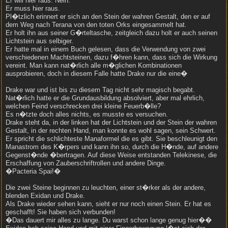
Er will hier raus. Nein.
Er muss hier raus.
Pl�tzlich erinnert er sich an den Stein der wahren Gestalt, den er auf
dem Weg nach Terana von den toten Orks eingesammelt hat.
Er holt ihn aus seiner G�rteltasche, zeitgleich dazu holt er auch seinen
Lichtstein aus selbiger.
Er hatte mal in einem Buch gelesen, dass die Verwendung von zwei
verschiedenen Machtsteinen, dazu f�hren kann, dass sich die Wirkung
vereint. Man kann nat�rlich alle m�glichen Kombinationen
ausprobieren, doch in diesem Falle hatte Drake nur die eine�
Drake war und ist bis zu diesem Tag nicht sehr magisch begabt.
Nat�rlich hatte er die Grundausbildung absolviert, aber mal ehrlich,
welchen Feind verschrecken drei kleine Feuerb�lle?
Es n�tzte doch alles nichts, es musste es versuchen.
Drake steht da, in der linken hat der Lichtstein und der Stein der wahren
Gestalt, in der rechten Hand, man konnte es wohl sagen, sein Schwert.
Er spricht die schlichteste Manaformel die es gibt. Sie beschleunigt den
Manastrom des K�rpers und kann ihn so, durch die H�nde, auf andere
Gegenst�nde �bertragen. Auf diese Weise entstanden Telekinese, die
Erschaffung von Zauberschriftrollen und andere Dinge.
�Pacteria Spai!�
Die zwei Steine beginnen zu leuchten, einer st�rker als der andere,
blenden Exidan und Drake.
Als Drake wieder sehen kann, sieht er nur noch einen Stein. Er hat es
geschafft! Sie haben sich verbunden!
�Das dauert mir alles zu lange. Du warst schon lange genug hier��