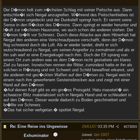
Der D�mon holt zum n�chsten Schlag mit seiner Peitsche aus. Dann
entschlie�t sich Nergal anzugreifen. W�hrend des Peitschenhiebes ist
der D�mon ungedeckt und der Dunkelelf springt hoch. Er rammt seine
Sense in den R�cken des D�mons. Dann springt er wieder herunter und
l�uft zur n�chsten Hausruine, wo auch schon die anderen stehen. Der
D�mon br�llt vor Schmerz. Durch diese Attacke aus dem Hitnerhalt hat
Nergal den anderen eine Verschnaufpause verschafft, denn der D�mon
flog schreiend durch die Luft. Als er wieder landet, dreht er sich
wutschnaubend zu Nergal, um seinen Angreifer zu zermalmen und als er
ihn sah warf er eine Energiekugel nach ihm. Doch der Elf sprang von
einem Ort zum andren was es dem D�mon nicht gestattete ein klares
Ziel zu fassen. Inzwischen rennen der Ritter, zumindest hatte er ihn als
solchen in R�stung und mit Schwert und Schild bewaffnet erkannt, und
die anderen mit gez�ckten Waffen auf den D�mon zu. Nergal weicht
einem nach ihm geworfenem Gesteinsbrocken aus und zeigt mit einer
Hand auf den D�mon:
�Auf deinen Kopf gibt es ein gro�es Preisgeld. Hatu masetei!� ein
schwarzer Blitz materialisiert sich in Nergals Hand und er schleudert in
auf den D�mon. Dieser wurde dadurch zu Boden geschmettert und
br�llte vor Schmerz.
�Das hat sicher wehgetan.� spottet Nergal.
Re: Eine Reise ins Ungewisse
29/01/07
03:35 PM
#
273093
Jan 2007
Joined:
Exhuminator