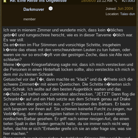
Re: Eine Reise ins Ungewisse
18/08/05
10:12 AM
#
273083
Jun 2004
Joined:
Darkmuver
Location:
Talas-dun
member
Ich war in mienem Zimmer und wunderte mich, dass kein �bliches
gebr�ll und rumgeschreie herscht, wie es in dieser Tarverne �blich war.
Es war still.
Da ert�nten im Flur Stimmen und vorsichtige Schritte, insgeheim
k�nnte das etwas mit den verschwundenen Leuten zu tun haben, oder
waren sie nur so ersch�pft von der gestrigen Zeche, dass sie Alle noch
schliefen?
Meine l�ngere Kriegserfahrung sagte mir, dass ich mich verstecken und
die Personen in einen Hinterhalt locken sollte, also versteckte ich mich in
dem mir zu kleinen Schrank.
Getuschel vor der T�r, dann machte es "klack" und da �ffnete sich die
schwere Zimmert�r mit einem Quietschen. Die Schritte n�herten sich
dem Schrak. Ich wollte auf den besten Augenblick warten und das
n�chste Ziel treffen oder zumindest abschrecken, "JETZT" Dann flog die
Schrankt�r auf und ein Hieb setzte aus dem Schrank genau auf Drake
zu, der wich aber geschickt aus, zum Erstaunen des Barbars. Er baute
sich langsam vor ihnen auf. Sie schienen keinerlei Furcht zu zeigen, nur
Verbl�ffung, denn die wenigsten hatten in ihrem kurzen Leben einen
nordischen-Barbar gesehen. Er griff nach seiner riesigen Axt, die einen
tiefen Spalt in den Boden gemacht hatte, da sie immer noch nicht weg
liefen, dachte er sich:"Entweder greife ich sie an oder frage sie, was sie
hier machen."