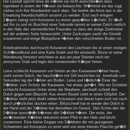
Die Gestalt spricht leise als k�nne sie nicht ausschlie�en dass
irgendwer in einem der H�user sie belauschte. W�hrend sie das sagt
ziehen sich ihre Mundwinkel nach oben. Sie breitet die Arme aus in der
Erwartung freundschaftlich umarmt zu werden. Erst nach einigem
Z�gern zwingt sich Asturanon zu einem gequ�lten L�cheln. Er l�uft
auf ihn zu und im Bruchteil einer Sekunde rammt er seinen Dolch seitlich
in den Hals des vermeintlichen Freundes so dass der einige Zentimeter
auf der anderen Seite heraussteht. Unter Zuckungen sackt die Gestalt
zusammen und einige Blutspritzer f�rben den verschneiten Boden rot.
Anteilnahmslos durchsucht Asturanon den Leichnam bis er einen rostigen
Schl�sselbund und eine Karte findet und ihn einsteckt. Bevor er seine
Wanderung fortsetzt errichtete er aus ein paar Steinen noch ein
anonymes Grab und legte den verwesenden K�rper hinein.
Leise schleicht Asturanon von hinten an den Karawanenf�hrer heran,
zieht seinen Dolch, der hauchd�nn mit Gift bestrichen ist. Innerhalb von
Sekunden lag der F�hrer am Boden. Leise und t�dlich� Einer der
S�ldner, zum Schutz der Karawane, hat etwas geh�rt. Wie ein Schatten
schleicht Asturanon hinter eines der Maultiere, wechselt schnell den
Dolch gegen sein Blasrohr. Aus einem Beutel zieht er einen Giftpfeil. Der
S�ldner steht jetzt direkt neben Asturanon und dieser kann sich nur noch
durch pl�tzliches ducken retten. Blitzschnell hat er wieder den Dolch in
der Hand und der S�ldner hat denselben im Genick. Den Schrei den der
S�ldner ausst��t k�nnen alle S�ldner h�ren. Der erste, der
anr�ckenden S�ldner bekommt einen Pfeil in den Hals und bricht
zusammen. Eine kleine Gruppe von S�ldnern die mit gezogenen
Schwertern auf Asturanon zu rennt wird von einer kleinen Flasche gef�llt