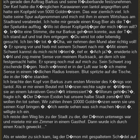
ich gerade den Auftrag Barkus und seine R�uberbande festzunehmen.
Der Kerl hatte die K�niglichen Karawanen von Iantol angegriffen und
hatte ein Kopfgeld von 5000 Goldm�nzen. Das war ziemlich viel. Ich
hatte seine Spur aufgenommen und mich mit ihm in einem Wirtshaus am
Stadtrand verabredet. Ich holte mir gerade einen Krug Bier als die T�r
der Spelunke aufflog. �Wo ist dieser Kopfgeldj�ger der mich t�ten will?
�, br�llte eine Stimme, die nur Barkus geh�ren konnte, aus der T�r.
Ich stand auf und trat ihm entgegen: �Du wirst tot oder lebendig
gesucht. Ich bin f�r tot.� �Oha, wir nehmen den Mund aber richtig voll!
� Er sprang vor und hieb mit seinem Schwert nach mir. �Mit einem
Schwert kannst du mich nicht t�ten!�, rief er. �Ach ja?�, erwiderte ich
k�hl und zog meine Sense von meinem Rucksack, an dem ich sie
festgemacht hatte. Er sprang noch mal auf mich zu. Sein Schwert zog
zischende B�gen. Noch w�hrend er in der Luft war lie� ich meine
Sense in einem t�dlichen Radius kreisen. Blut spritzte auf die Tische,
die in der N�he standen.
Ich brachte den Kopf von Barkus zum ersten Minister des K�nigs von
Iantol. Als er mir einen Beutel mit M�nzen reichte sagte er: �W�ren
sie an einem lukrativen Gesch�ft interessiert?�. �Worum geht�s?�,
fragte ich. �Der D�mon Exidon hat unsere halbe Stadt zerst�rt! Wir
wollen ihn tot sehen. Wir zahlen ihnen 10000 Goldm�nzen wenn sie uns
seinen Kopf bringen.�. �Ich werde sehen was sich machen l�sst.�,
willigte ich ein.
Ich reiste den Weg bis zu der Stadt zu der, der D�mon unterwegs war
und mietete mir ein Zimmer in einem Gasthof. Dann wurde ich durch
einen Krach geweckt..."
Als er wieder zu sich kam, lag der D�mon mit gespaltetem Sch�del auf