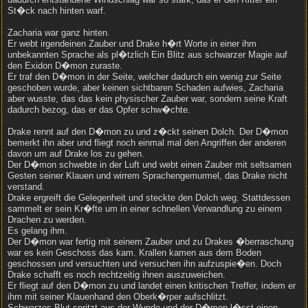
St�ck nach hinten warf.
Zacharia war ganz hinten.
Er webt irgendeinen Zauber und Drake h�rt Worte in einer ihm
unbekannten Sprache als pl�tzlich Ein Blitz aus schwarzer Magie auf
den Exidon D�mon zuraste.
Er traf den D�mon in der Seite, welcher dadurch ein wenig zur Seite
geschoben wurde, aber keinen sichtbaren Schaden aufwies, Zacharia
aber wusste, das das kein physischer Zauber war, sondern seine Kraft
dadurch bezog, das er das Opfer schw�chte.
Drake rennt auf den D�mon zu und z�ckt seinen Dolch. Der D�mon
bemerkt ihn aber und fliegt noch einmal mal den Angriffen der anderen
davon um auf Drake los zu gehen.
Der D�mon schwebte in der Luft und webt einen Zauber mit seltsamen
Gesten seiner Klauen und wirrem Sprachengemurmel, das Drake nicht
verstand.
Drake ergreift die Gelegenheit und steckte den Dolch weg. Stattdessen
sammelt er sein Kr�fte um in einer schnellen Verwandlung zu einem
Drachen zu werden.
Es gelang ihm.
Der D�mon war fertig mit seinem Zauber und zu Drakes �berraschung
war es kein Geschoss das kam. Krallen kamen aus dem Boden
geschossen und versuchten und versuchen ihn aufzuspie�en. Doch
Drake schafft es noch rechtzeitig ihnen auszuweichen.
Er fliegt auf den D�mon zu und landet einen kritischen Treffer, indem er
ihm mit seiner Klauenhand den Oberk�rper aufschlitzt.
Schwarzes Blut spritzt aus der Wunde und der D�mon l�sst einen