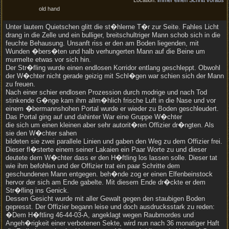
Location:
immer einen Schritt voraus
old hand
Unter lautem Quietschen glitt die st�hlerne T�r zur Seite. Fahles Licht
drang in die Zelle und ein bulliger, breitschultriger Mann schob sich in die
feuchte Behausung. Unsanft riss er den am Boden liegenden, mit
Wunden �bers�ten und halb verhungerten Mann auf die Beine um
murmelte etwas vor sich hin.
Der Str�fling wurde einen endlosen Korridor entlang geschleppt. Obwohl
der W�chter nicht gerade geizig mit Schl�gen war schien sich der Mann
zu freuen.
Nach einer schier endlosen Prozession durch modrige und nach Tod
stinkende G�nge kam ihm allm�hlich frische Luft in die Nase und vor
einem �bermannshohen Portal wurde er wieder zu Boden geschleudert.
Das Portal ging auf und dahinter War eine Gruppe W�chter
die sich um einen kleinen aber sehr autorit�ren Offizier dr�ngten. Als
sie den W�chter sahen
bildeten sie zwei parallele Linien und gaben den Weg zu dem Offizier frei.
Dieser fl�sterte einem seiner Lakaien ein Paar Worte zu und dieser
deutete dem W�chter dass er den H�ftling los lassen solle. Dieser tat
wie ihm befohlen und der Offizier trat ein paar Schritte dem
geschundenen Mann entgegen. beh�nde zog er einen Elfenbeinstock
hervor der sich am Ende gabelte. Mit diesem Ende dr�ckte er dem
Str�fling ins Genick.
Dessen Gesicht wurde mit aller Gewalt gegen den staubigen Boden
gepresst. Der Offizier begann leise und doch ausdrucksstark zu reden:
�Dem H�ftling 46-44-03-A, angeklagt wegen Raubmordes und
Angeh�rigkeit einer verbotenen Sekte, wird nun nach 36 monatiger Haft