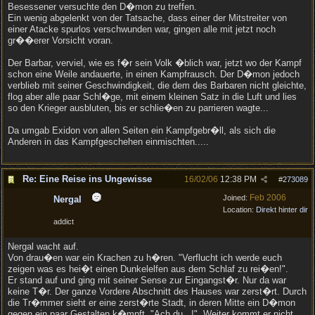
Besessener versuchte den D�mon zu treffen.
Ein wenig abgelenkt von der Tatsache, dass einer der Mitstreiter von
einer Atacke spurlos verschwunden war, gingen alle mit jetzt noch
gr��erer Vorsicht voran.
Der Barbar, verviel, wie es f�r sein Volk �blich war, jetzt wo der Kampf
schon eine Weile andauerte, in einen Kampfrausch. Der D�mon jedoch
verblieb mit seiner Geschwindigkeit, die dem des Barbaren nicht gleichte,
flog aber alle paar Schl�ge, mit einem kleinen Satz in die Luft und lies
so den Krieger ausbluten, bis er schlie�en zu parrieren wagte...
Da umgab Exidon von allen Seiten ein Kampfgebr�ll, als sich die
Anderen in das Kampfgeschehen einmischten.....
Re: Eine Reise ins Ungewisse
16/02/06
12:38 PM
#
273089
Feb 2006
Joined:
Nergal
Location:
Direkt hinter dir
addict
Nergal wacht auf.
Von drau�en war ein Krachen zu h�ren. "Verflucht ich werde euch
zeigen was es hei�t einen Dunkelelfen aus dem Schlaf zu rei�en!".
Er stand auf und ging mit seiner Sense zur Eingangst�r. Nur da war
keine T�r. Der ganze Vordere Abschnitt des Hauses war zerst�rt. Durch
die Tr�mmer sieht er eine zerst�rte Stadt, in deren Mitte ein D�mon
gegen ein paar Gestalten k�mpft. "Ach du...!". Weiter kommt er nicht