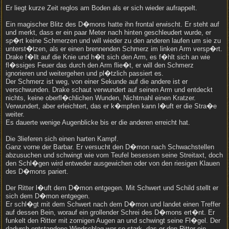
Er liegt kurze Zeit reglos am Boden als er sich wieder aufrappelt.
Ein magischer Blitz des D�mons hatte ihn frontal erwischt. Er steht auf
und merkt, dass er ein paar Meter nach hinten geschleudert wurde, er
sp�rt keine Schmerzen und will wieder zu den anderen laufen um sie zu
unterst�tzen, als er einen brennenden Schmerz im linken Arm versp�rt.
Drake f�llt auf die Knie und h�lt sich den Arm, es f�hlt sich an wie
fl�ssiges Feuer das durch den Arm flie�t, er will den Schmerz
ignorieren und weitergehen und pl�tzlich passiert es.
Der Schmerz ist weg, von einer Sekunde auf die andere ist er
verschwunden. Drake schaut verwundert auf seinen Arm und entdeckt
nichts, keine oberfl�chlichen Wunden, Nichtmahl einen Kratzer.
Verwundert, aber erleichtert, das er k�mpfen kann l�uft er die Stra�e
weiter.
Es dauerte wenige Augenblicke bis er die anderen erreicht hat.
Die 3lieferen sich einen harten Kampf.
Ganz vorne der Barbar. Er versucht den D�mon nach Schwachstellen
abzusuchen und schwingt wie vom Teufel besessen seine Streitaxt, doch
den Schl�gen wird entweder ausgewichen oder von den riesigen Klauen
des D�mons pariert.
Der Ritter l�uft dem D�mon entgegen. Mit Schwert und Schild stellt er
sich dem D�mon entgegen.
Er schl�gt mit dem Schwert nach dem D�mon und landet einen Treffer
auf dessen Bein, worauf ein grollender Schrei des D�mons ert�nt. Er
funkelt den Ritter mit zornigen Augen an und schwingt seine Fl�gel. Der
dadurch entstandene Windschlag war so stark, das er den Ritter ein