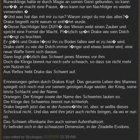
Runenklinge hatte er durch Magie an seinen Geist gebunden, so kann
nur��, er macht eine Pause, �so kann nur ein Nachfolger es wieder
verwenden.�
�Und was hat das mit mir zu tun? Warum zeigst du mir das alles?�
Drake begreift nicht warum er entf�hrt wurde.
�Dieser Nachfolger bist DU!!!� das Wesen webt einen Zauber und
spricht eine Formel der Macht. Pl�tzlich sp�rt Drake wie sein Dolch
anf�ngt zu leuchten.
Er gl�ht und Drake l�sst ihn zu Boden fallen weil er zu hei� wird.
Drake sieht zu wie der Dolch immer l�nger und etwas breiter wird, eine
neue Waffe formt sich daraus.
Dann liegt pl�tzlich das Schwert jenes Mannes vor ihm.
Doch die Klinge brennt nur noch sehr schwach, so dass sie nicht mehr
von Nutzen ist.
Aus Reflex hebt Drake das Schwert auf.
Erinnerungen gehen durch Drakes Kopf. Das gesamte Leben des Mannes
spiegelt sich noch mal vor seinem geistigen Auge wieder, der Krieg, seine
letzte Schlacht und der Name.
Dranegon. Der Krieger sowie der Name des Schwertes lauten so.
Die Klinge des Schwertes brennt nun lichterloh.
Drake begreift jetzt das er der Auserw�hlte ist, aber, er wollte dieses
Schicksal nicht. Und das wird ihm jetzt auch nichts bringen, da wo er nun
ist.
Das Schwert offenbarte ihm auch seinen Aufenthaltsort.
Er befindet sich in der schwarzen Dimension, in der Zitadelle Exidons.
02/03/06
11:39 AM
Last edited by Skydragon;
.