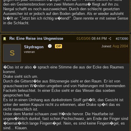
den ein Gesteinsbrocken von zwei Metern Ausma� fliegt auf ihn zu.
Nergal schafft es noch auszuweichen. Durch den schlecht gesetzten
Ausweicher ist er jedoch auf den Boden gefallen. Als er wieder aufsteht
br�llt er: "Jetzt bin ich richtig w�tend!" .Dann rennte er mit seiner Sense
in die Schlacht.
Re: Eine Reise ins Ungewisse
01/03/06
08:44 PM
#
273090
Aug 2004
OP
Joined:
Skydragon
S
veteran
�Das ist er also.� sprach eine Stimme die aus der Ecke des Raumes
kommt.
Drake sieht sich um.
Durch die Gitterst�be aus Blitzenergie sieht er den Raum. Er ist von
grauschwarzen W�nden umgeben und von Halterungen mit brennenden
Fackeln beleuchtet. In einer Ecke sieht er das Wesen das soeben
gesprochen hat.
Es ist in einen Umhang aus dunkelrotem Stoff geh�llt, das Gesicht ist
unter der weiten Kapuze nicht zu erkennen, aber Drake sp�rt das es
nicht menschlich ist.
Unter dem Mantel schauen zwei H�nde hervor. Die Hautfarbe ist
ungew�hnlich dunkel, fast schon Pechschwarz, am Ende der Finger sind
�bernat�rlich lange Fingern�gel. Nein, es sind keine Fingern�gel, es
sind... Klauen.