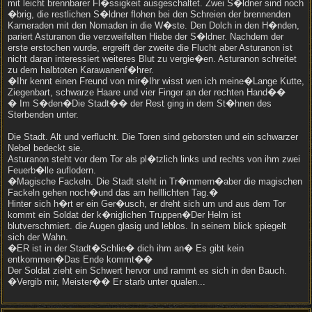
mit leicht brennbarer Fl�ssigkeit ausgeschaltet. Zwei S�ldner sind noch
�brig, die restlichen S�ldner flohen bei den Schreien der brennenden
Kameraden mit den Nomaden in die W�ste. Den Dolch in den H�nden,
pariert Asturanon die verzweifelten Hiebe der S�ldner. Nachdem der
erste erstochen wurde, ergreift der zweite die Flucht aber Asturanon ist
nicht daran interessiert weiteres Blut zu vergie�en. Asturanon schreitet
zu dem halbtoten Karawanenf�hrer.
�Ihr kennt einen Freund von mir�Ihr wisst wen ich meine�Lange Kutte,
Ziegenbart, schwarze Haare und vier Finger an der rechten Hand��
� Im S�den�Die Stadt�� der Rest ging in dem St�hnen des
Sterbenden unter.
Die Stadt. Alt und verflucht. Die Toren sind geborsten und ein schwarzer
Nebel bedeckt sie.
Asturanon steht vor dem Tor als pl�tzlich links und rechts von ihm zwei
Feuerb�lle auflodern.
�Magische Fackeln. Die Stadt steht in Tr�mmern�aber die magischen
Fackeln gehen noch�und das am helllichten Tag.�
Hinter sich h�rt er ein Ger�usch, er dreht sich um und aus dem Tor
kommt ein Soldat der k�niglichen Truppen�Der Helm ist
blutverschmiert. die Augen glasig und leblos. In seinem blick spiegelt
sich der Wahn.
�ER ist in der Stadt�Schlie� dich ihm an� Es gibt kein
entkommen�Das Ende kommt��
Der Soldat zieht ein Schwert hervor und rammt es sich in den Bauch.
�Vergib mir, Meister�� Er starb unter qualen...