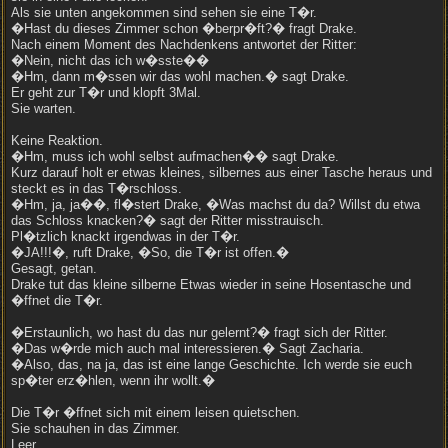
Als sie unten angekommen sind sehen sie eine T�r.
�Hast du dieses Zimmer schon �berpr�ft?� fragt Drake.
Nach einem Moment des Nachdenkens antwortet der Ritter:
�Nein, nicht das ich w�sste��
�Hm, dann m�ssen wir das wohl machen.� sagt Drake.
Er geht zur T�r und klopft 3Mal.
Sie warten.
Keine Reaktion.
�Hm, muss ich wohl selbst aufmachen�� sagt Drake.
Kurz darauf holt er etwas kleines, silbernes aus einer Tasche heraus und
steckt es in das T�rschloss.
�Hm, ja, ja��, fl�stert Drake, �Was machst du da? Willst du etwa
das Schloss knacken?� sagt der Ritter misstrauisch.
Pl�tzlich knackt irgendwas in der T�r.
�JA!!!�, ruft Drake, �So, die T�r ist offen.�
Gesagt, getan.
Drake tut das kleine silberne Etwas wieder in seine Hosentasche und
�ffnet die T�r.
�Erstaunlich, wo hast du das nur gelernt?� fragt sich der Ritter.
�Das w�rde mich auch mal interessieren.� Sagt Zacharia.
�Also, das, na ja, das ist eine lange Geschichte. Ich werde sie euch
sp�ter erz�hlen, wenn ihr wollt.�
Die T�r �ffnet sich mit einem leisen quietschen.
Sie schauhen in das Zimmer.
Leer.