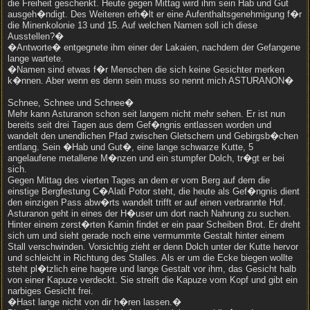
die Freiheit geschenkt. Heute gegen Mittag wird ihm sein Hab und Gut
ausgeh�ndigt. Des Weiteren erh�lt er eine Aufenthaltsgenehmigung f�r
die Minenkolonie 13 und 15. Auf welchen Namen soll ich diese
Ausstellen?�
�Antworte� entgegnete ihm einer der Lakaien, nachdem der Gefangene
lange wartete.
�Namen sind etwas f�r Menschen die sich keine Gesichter merken
k�nnen. Aber wenn es denn sein muss so nennt mich ASTURANON�
Schnee, Schnee und Schnee�
Mehr kann Asturanon schon seit langem nicht mehr sehen. Er ist nun
bereits seit drei Tagen aus dem Gef�ngnis entlassen worden und
wandelt den unendlichen Pfad zwischen Gletschern und Gebirgsb�chen
entlang. Sein �Hab und Gut�, eine lange schwarze Kutte, 5
angelaufene metallene M�nzen und ein stumpfer Dolch, tr�gt er bei
sich.
Gegen Mittag des vierten Tages an dem er vom Berg auf dem die
einstige Bergfestung C�Alati Potor steht, die heute als Gef�ngnis dient
den einzigen Pass abw�rts wandelt trifft er auf einen verbrannte Hof.
Asturanon geht in eines der H�user um dort nach Nahrung zu suchen.
Hinter einem zerst�rten Kamin findet er ein paar Scheiben Brot. Er dreht
sich um und sieht gerade noch eine vermummte Gestalt hinter einem
Stall verschwinden. Vorsichtig zieht er denn Dolch unter der Kutte hervor
und schleicht in Richtung des Stalles. Als er um die Ecke biegen wollte
steht pl�tzlich eine hagere und lange Gestalt vor ihm, das Gesicht halb
von einer Kapuze verdeckt. Sie streift die Kapuze vom Kopf und gibt ein
narbiges Gesicht frei.
�Hast lange nicht von dir h�ren lassen.�