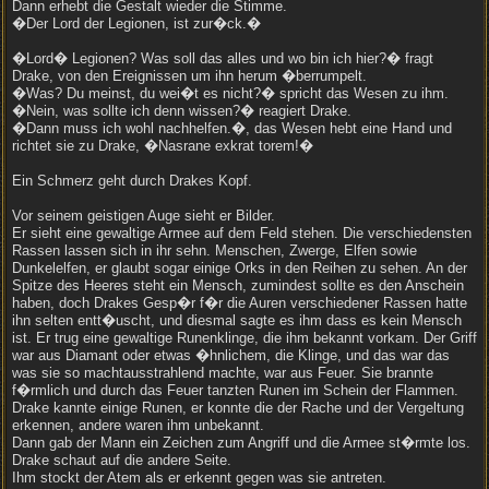
Dann erhebt die Gestalt wieder die Stimme.
�Der Lord der Legionen, ist zur�ck.�
�Lord� Legionen? Was soll das alles und wo bin ich hier?� fragt
Drake, von den Ereignissen um ihn herum �berrumpelt.
�Was? Du meinst, du wei�t es nicht?� spricht das Wesen zu ihm.
�Nein, was sollte ich denn wissen?� reagiert Drake.
�Dann muss ich wohl nachhelfen.�, das Wesen hebt eine Hand und
richtet sie zu Drake, �Nasrane exkrat torem!�
Ein Schmerz geht durch Drakes Kopf.
Vor seinem geistigen Auge sieht er Bilder.
Er sieht eine gewaltige Armee auf dem Feld stehen. Die verschiedensten
Rassen lassen sich in ihr sehn. Menschen, Zwerge, Elfen sowie
Dunkelelfen, er glaubt sogar einige Orks in den Reihen zu sehen. An der
Spitze des Heeres steht ein Mensch, zumindest sollte es den Anschein
haben, doch Drakes Gesp�r f�r die Auren verschiedener Rassen hatte
ihn selten entt�uscht, und diesmal sagte es ihm dass es kein Mensch
ist. Er trug eine gewaltige Runenklinge, die ihm bekannt vorkam. Der Griff
war aus Diamant oder etwas �hnlichem, die Klinge, und das war das
was sie so machtausstrahlend machte, war aus Feuer. Sie brannte
f�rmlich und durch das Feuer tanzten Runen im Schein der Flammen.
Drake kannte einige Runen, er konnte die der Rache und der Vergeltung
erkennen, andere waren ihm unbekannt.
Dann gab der Mann ein Zeichen zum Angriff und die Armee st�rmte los.
Drake schaut auf die andere Seite.
Ihm stockt der Atem als er erkennt gegen was sie antreten.