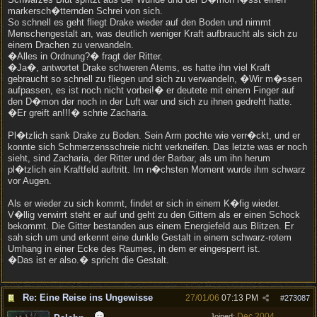
markersch�tternden Schrei von sich.
So schnell es geht fliegt Drake wieder auf den Boden und nimmt
Menschengestalt an, was deutlich weniger Kraft aufbraucht als sich zu
einem Drachen zu verwandeln.
�Alles in Ordnung?� fragt der Ritter.
�Ja�, antwortet Drake schweren Atems, es hatte ihn viel Kraft
gebraucht so schnell zu fliegen und sich zu verwandeln, �Wir m�ssen
aufpassen, es ist noch nicht vorbei!� er deutete mit einem Finger auf
den D�mon der noch in der Luft war und sich zu ihnen gedreht hatte.
�Er greift an!!!� schrie Zacharia.
Pl�tzlich sank Drake zu Boden. Sein Arm pochte wie verr�ckt, und er
konnte sich Schmerzensschreie nicht verkneifen. Das letzte was er noch
sieht, sind Zacharia, der Ritter und der Barbar, als um ihn herum
pl�tzlich ein Kraftfeld auftritt. Im n�chsten Moment wurde ihm schwarz
vor Augen.
Als er wieder zu sich kommt, findet er sich in einem K�fig wieder.
V�llig verwirrt steht er auf und geht zu den Gittern als er einen Schock
bekommt. Die Gitter bestanden aus einem Energiefeld aus Blitzen. Er
sah sich um und erkennt eine dunkle Gestalt in einem schwarz-rotem
Umhang in einer Ecke des Raumes, in dem er eingesperrt ist.
�Das ist er also.� spricht die Gestalt.
Re: Eine Reise ins Ungewisse
27/01/06
07:13 PM
#
273087
Dec 2004
Joined: