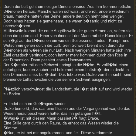
Durch die Luft geht ein riesiger Dimensionsriss. Aus ihm kommen etliche
D�monen heraus. Manche waren schwarz, andre rot, andere wiederum
braun, manche hatten vier Beine, andere deutlich mehr oder weniger.
Doch eines hatten sie gemeinsam, sie waren b�sartig und nicht zu
untersch�tzen.
Mittlerweile kommt die erste Angriffswelle der guten Armee an, sofern sie
denn die guten sind. Einer von ihnen ist der Mann mit der Runenklinge. Er
schl�gt auf die D�monen ein wie ein Besessener, Todes-, Kampf- und
Wutschreie gehen durch die Luft. Sein Schwert brennt sich durch die
D�monen als w�ren sie nur Luft. Nach wenigen Minuten hatte sich ihre
Zahl drastisch verringert, doch immer mehr kommen durch den Riss in
der Dimension. Dann passiert etwas Unerwartetes.
Der K�mpfer mit dem Schwert springt in die H�he. Er vollf�hrt einen
sofortigen, kurzen Zauber und bekommt einen Luftsto�, der in direkt in
den Dimensionsriss bef�rdert. Das letzte was Drake von ihm sieht, sind
brennende Luftschwaden die von seinem Schwert ausgingen.
Pl�tzlich verschwindet die Landschaft, sie l�st sich auf und wird wieder
zu Boden.
Er findet sich im Gef�ngnis wieder.
Drake bemerkt, das das eine Illusion aus der Vergangenheit war, die das
Wesen heraufbeschworen hatte, das ihn gefangen h�lt.
�Was� ist mit diesem Mann passiert?� fragt Drake.
Eine Stille geht durch den Raum, da erhebt das Wesen wieder die
Stimme.
�Nun, er ist bei mir angekommen, und fiel. Diese verdammte