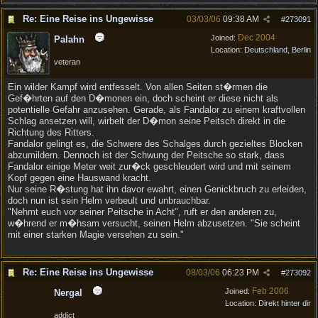
Re: Eine Reise ins Ungewisse
03/03/06
09:38 AM
#
273091
Dec 2004
Joined:
Palahn
Location:
Deutschland, Berlin
veteran
Ein wilder Kampf wird entfesselt. Von allen Seiten st�rmen die
Gef�hrten auf den D�monen ein, doch scheint er diese nicht als
potentielle Gefahr anzusehen. Gerade, als Fandalor zu einem kraftvollen
Schlag ansetzen will, wirbelt der D�mon seine Peitsch direkt in die
Richtung des Ritters.
Fandalor gelingt es, die Schwere des Schalges durch gezieltes Blocken
abzumildern. Dennoch ist der Schwung der Peitsche so stark, dass
Fandalor einige Meter weit zur�ck geschleudert wird und mit seinem
Kopf gegen eine Hauswand kracht.
Nur seine R�stung hat ihn davor ewahrt, einen Genickbruch zu erleiden,
doch nun ist sein Helm verbeult und unbrauchbar.
"Nehmt euch vor seiner Peitsche in Acht", ruft er den anderen zu,
w�hrend er m�hsam versucht, seinen Helm abzusetzen. "Sie scheint
mit einer starken Magie versehen zu sein."
Re: Eine Reise ins Ungewisse
08/03/06
06:23 PM
#
273092
Feb 2006
Joined:
Nergal
Location:
Direkt hinter dir
addict