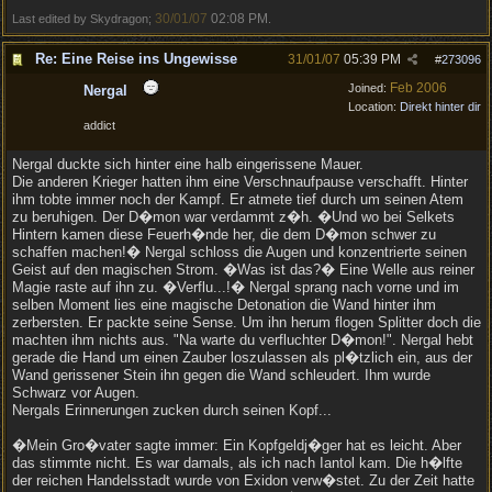
30/01/07
02:08 PM
Last edited by Skydragon;
.
Re: Eine Reise ins Ungewisse
31/01/07
05:39 PM
#
273096
Feb 2006
Joined:
Nergal
Location:
Direkt hinter dir
addict
Nergal duckte sich hinter eine halb eingerissene Mauer.
Die anderen Krieger hatten ihm eine Verschnaufpause verschafft. Hinter
ihm tobte immer noch der Kampf. Er atmete tief durch um seinen Atem
zu beruhigen. Der D�mon war verdammt z�h. �Und wo bei Selkets
Hintern kamen diese Feuerh�nde her, die dem D�mon schwer zu
schaffen machen!� Nergal schloss die Augen und konzentrierte seinen
Geist auf den magischen Strom. �Was ist das?� Eine Welle aus reiner
Magie raste auf ihn zu. �Verflu...!� Nergal sprang nach vorne und im
selben Moment lies eine magische Detonation die Wand hinter ihm
zerbersten. Er packte seine Sense. Um ihn herum flogen Splitter doch die
machten ihm nichts aus. "Na warte du verfluchter D�mon!". Nergal hebt
gerade die Hand um einen Zauber loszulassen als pl�tzlich ein, aus der
Wand gerissener Stein ihn gegen die Wand schleudert. Ihm wurde
Schwarz vor Augen.
Nergals Erinnerungen zucken durch seinen Kopf...
�Mein Gro�vater sagte immer: Ein Kopfgeldj�ger hat es leicht. Aber
das stimmte nicht. Es war damals, als ich nach Iantol kam. Die h�lfte
der reichen Handelsstadt wurde von Exidon verw�stet. Zu der Zeit hatte