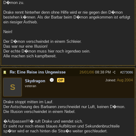
D�mon zu.
Drake rennt hinterher denn ohne Hilfe wird er nie gegen den D�mon
bestehen k�nnen. Als der Barbar beim D�mon angekommen ist erfolgt
ein riesiger Axthieb.
Nein!
Der D�mon verschwindet in einem Schleier.
Das war nur eine Illusion!
Der echte D�mon muss hier noch irgendwo sein.
Alle machen sich kampfbereit.
Re: Eine Reise ins Ungewisse
26/01/06
08:38 PM
#
273086
Aug 2004
OP
Joined:
Skydragon
S
veteran
Drake stoppt mitten im Lauf.
Der Axtschwung des Barbaren zerschneidet nur Luft, keinen D�mon.
Die Illusion verschwindet in einem Nebel.
�Aufpassen!!!� ruft Drake und wendet sich.
Er sieht nur noch etwas blaues Aufblitzen und Sekundenbruchteile
sp�ter wird er nach hinten die Stra�e weiter geschleudert.