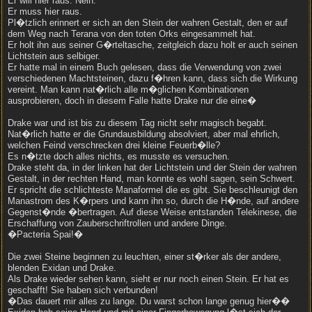
Er will hier raus. Nein.
Er muss hier raus.
Pl�tzlich erinnert er sich an den Stein der wahren Gestalt, den er auf
dem Weg nach Terana von den toten Orks eingesammelt hat.
Er holt ihn aus seiner G�rteltasche, zeitgleich dazu holt er auch seinen
Lichtstein aus selbiger.
Er hatte mal in einem Buch gelesen, dass die Verwendung von zwei
verschiedenen Machtsteinen, dazu f�hren kann, dass sich die Wirkung
vereint. Man kann nat�rlich alle m�glichen Kombinationen
ausprobieren, doch in diesem Falle hatte Drake nur die eine�
Drake war und ist bis zu diesem Tag nicht sehr magisch begabt.
Nat�rlich hatte er die Grundausbildung absolviert, aber mal ehrlich,
welchen Feind verschrecken drei kleine Feuerb�lle?
Es n�tzte doch alles nichts, es musste es versuchen.
Drake steht da, in der linken hat der Lichtstein und der Stein der wahren
Gestalt, in der rechten Hand, man konnte es wohl sagen, sein Schwert.
Er spricht die schlichteste Manaformel die es gibt. Sie beschleunigt den
Manastrom des K�rpers und kann ihn so, durch die H�nde, auf andere
Gegenst�nde �bertragen. Auf diese Weise entstanden Telekinese, die
Erschaffung von Zauberschriftrollen und andere Dinge.
�Pacteria Spai!�
Die zwei Steine beginnen zu leuchten, einer st�rker als der andere,
blenden Exidan und Drake.
Als Drake wieder sehen kann, sieht er nur noch einen Stein. Er hat es
geschafft! Sie haben sich verbunden!
�Das dauert mir alles zu lange. Du warst schon lange genug hier��