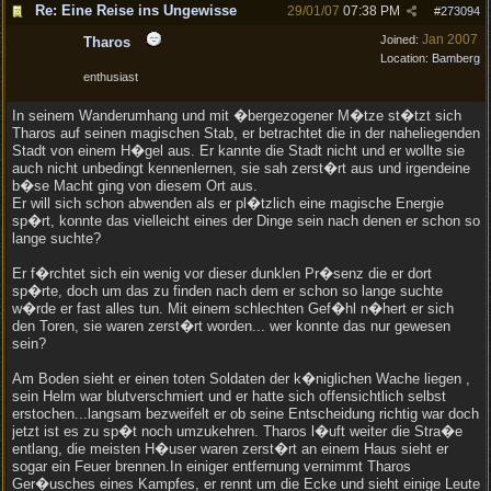
Re: Eine Reise ins Ungewisse
29/01/07
07:38 PM
#
273094
Jan 2007
Joined:
Tharos
Location:
Bamberg
enthusiast
In seinem Wanderumhang und mit �bergezogener M�tze st�tzt sich
Tharos auf seinen magischen Stab, er betrachtet die in der naheliegenden
Stadt von einem H�gel aus. Er kannte die Stadt nicht und er wollte sie
auch nicht unbedingt kennenlernen, sie sah zerst�rt aus und irgendeine
b�se Macht ging von diesem Ort aus.
Er will sich schon abwenden als er pl�tzlich eine magische Energie
sp�rt, konnte das vielleicht eines der Dinge sein nach denen er schon so
lange suchte?
Er f�rchtet sich ein wenig vor dieser dunklen Pr�senz die er dort
sp�rte, doch um das zu finden nach dem er schon so lange suchte
w�rde er fast alles tun. Mit einem schlechten Gef�hl n�hert er sich
den Toren, sie waren zerst�rt worden... wer konnte das nur gewesen
sein?
Am Boden sieht er einen toten Soldaten der k�niglichen Wache liegen ,
sein Helm war blutverschmiert und er hatte sich offensichtlich selbst
erstochen...langsam bezweifelt er ob seine Entscheidung richtig war doch
jetzt ist es zu sp�t noch umzukehren. Tharos l�uft weiter die Stra�e
entlang, die meisten H�user waren zerst�rt an einem Haus sieht er
sogar ein Feuer brennen.In einiger entfernung vernimmt Tharos
Ger�usches eines Kampfes, er rennt um die Ecke und sieht einige Leute