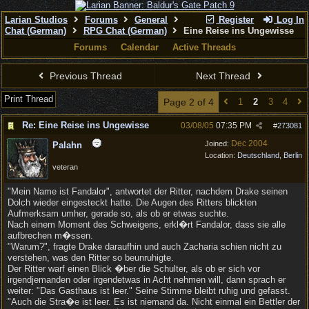
Larian Studios
Forums
General
Register
Log In
Chat (German)
RPG Chat (German)
Eine Reise ins Ungewisse
Forums
Calendar
Active Threads
Previous Thread
Next Thread
Print Thread
Page 2 of 4
1
2
3
4
Re: Eine Reise ins Ungewisse
03/08/05
07:35 PM
#
273081
Dec 2004
Joined:
Palahn
Location:
Deutschland, Berlin
veteran
"Mein Name ist Fandalor", antwortet der Ritter, nachdem Drake seinen
Dolch wieder eingesteckt hatte. Die Augen des Ritters blickten
Aufmerksam umher, gerade so, als ob er etwas suchte.
Nach einem Moment des Schweigens, erkl�rt Fandalor, dass sie alle
aufbrechen m�ssen.
"Warum?", fragte Drake daraufhin und auch Zacharia schien nicht zu
verstehen, was den Ritter so beunruhigte.
Der Ritter warf einen Blick �ber die Schulter, als ob er sich vor
irgendjemanden oder irgendetwas in Acht nehmen will, dann sprach er
weiter: "Das Gasthaus ist leer." Seine Stimme bleibt ruhig und gefasst.
"Auch die Stra�e ist leer. Es ist niemand da. Nicht einmal ein Bettler der