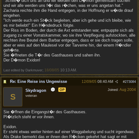
"Schlie� dich uns an und wir werden den D�mon gemeinsam suchen
und wir alle werden uns f�r das r�chen, was er uns angetan hat."
Zacharia reichte ihm die Hand entgegen, in der Hoffnung er w�rde drauf
eingehen.
"Ich werde euch ein St�ck begleiten, aber ich gehe und ich bleibe, wie
es mir beliebt!" Ein H�ndedruck folgte.
Der Riss im Boden, der durch die Axt entstanden war, entpuppte sich als
zugang zu einer Vorratskammer, wo sie ihre Verpflegung aufstockten, alle
reichten ihre Beutel dem Barbar entgegen, dass er sie doch tragen solle,
aber er wies auf den Maulesel vor der Tarverne hin, der einem H�ndler
geh�rte.
Sie �ffneten die T�r des Gasthauses und sahen ihn.
Der D�mon Exidon!
18/08/05
10:13 AM
Last edited by Darkmuver;
.
Re: Eine Reise ins Ungewisse
12/09/05
08:40 AM
#
273084
Aug 2004
OP
Joined:
Skydragon
S
veteran
Sie �ffnen die Eingangst�r des Gasthauses.
Pl�tzlich steht er vor ihnen.
Exidon.
Er steht etwas weiter hinten auf einer Weggabelung und sucht irgendwas.
Als Drake bemerkt das er ihnen den R�cken gekehrt hat sagt er mit