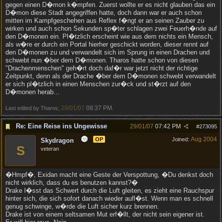
gegen einen D�mon k�mpfen. Zuerst wollte er es nicht glauben das ein
D�mon diese Stadt angegriffen hatte, doch dann war er auch schon
mitten im Kampfgeschehen aus Reflex f�ngt er an seinen Zauber zu
wirken und auch schon Sekunden sp�ter schlagen zwei Feuerh�nde auf
den D�monen ein. Pl�tzlich erscheint wie aus dem nichts ein Mensch,
als w�re er durch ein Portal hierher geschickt worden, dieser rennt auf
den D�monen zu und verwandelt sich im Sprung in einen Drachen und
schwebt nun �ber dem D�monen. Tharos hatte schon von diesen
"Drachenmenschen" geh�rt doch daf�r war jetzt nicht der richtige
Zeitpunkt, denn als der Drache �ber dem D�monen schwebt verwandelt
er sich pl�tzlich in einen Menschen zur�ck und st�rzt auf den
D�monen herab...
29/01/07
08:37 PM
Last edited by Tharos;
.
Re: Eine Reise ins Ungewisse
29/01/07
07:42 PM
#
273095
Aug 2004
OP
Joined:
Skydragon
S
veteran
�Hmpf�, Exidan macht eine Geste der Verspottung, �Du denkst doch
nicht wirklich, dass du es benutzen kannst?�
Drake l�sst das Schwert durch die Luft gleiten, es zieht eine Rauchspur
hinter sich, die sich sofort danach wieder aufl�st. Wenn man es schnell
genug schwinge, w�rde die Luft sicher kurz brennen.
Drake ist von einem seltsamen Mut erf�llt, der nicht sein eigener ist.