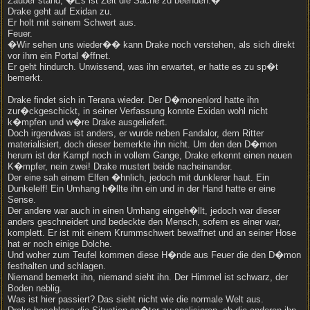
Zauber stand, �Es ist Zeit die Sache zu beenden.�
Drake geht auf Exidan zu.
Er holt mit seinem Schwert aus.
Feuer.
�Wir sehen uns wieder�� kann Drake noch verstehen, als sich direkt
vor ihm ein Portal �ffnet.
Er geht hindurch. Unwissend, was ihn erwartet, er hatte es zu sp�t
bemerkt.
Drake findet sich in Terana wieder. Der D�monenlord hatte ihn
zur�ckgeschickt, in seiner Verfassung konnte Exidan wohl nicht
k�mpfen und w�re Drake ausgeliefert.
Doch irgendwas ist anders, er wurde neben Fandalor, dem Ritter
materialisiert, doch dieser bemerkte ihn nicht. Um den den D�mon
herum ist der Kampf noch in vollem Gange, Drake erkennt einen neuen
K�mpfer, nein zwei! Drake mustert beide nacheinander.
Der eine sah einem Elfen �hnlich, jedoch mit dunklerer haut. Ein
Dunkelelf! Ein Umhang h�llte ihn ein und in der Hand hatte er eine
Sense.
Der andere war auch in einen Umhang eingeh�llt, jedoch war dieser
anders geschneidert und bedeckte den Mensch, sofern es einer war,
komplett. Er ist mit einem Krummschwert bewaffnet und an seiner Hose
hat er noch einige Dolche.
Und woher zum Teufel kommen diese H�nde aus Feuer die den D�mon
festhalten und schlagen.
Niemand bemerkt ihn, niemand sieht ihn. Der Himmel ist schwarz, der
Boden neblig.
Was ist hier passiert? Das sieht nicht wie die normale Welt aus.