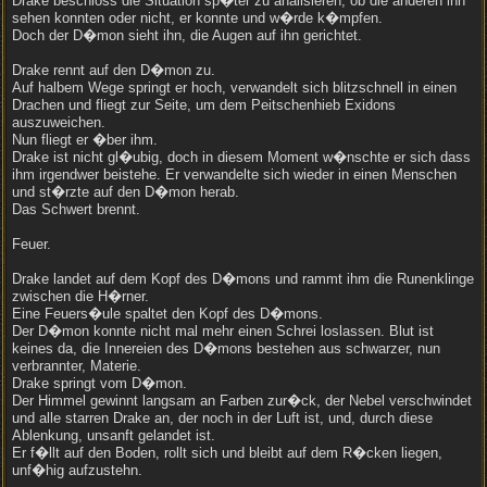
Drake beschloss die Situation sp�ter zu analisieren, ob die anderen ihn
sehen konnten oder nicht, er konnte und w�rde k�mpfen.
Doch der D�mon sieht ihn, die Augen auf ihn gerichtet.
Drake rennt auf den D�mon zu.
Auf halbem Wege springt er hoch, verwandelt sich blitzschnell in einen
Drachen und fliegt zur Seite, um dem Peitschenhieb Exidons
auszuweichen.
Nun fliegt er �ber ihm.
Drake ist nicht gl�ubig, doch in diesem Moment w�nschte er sich dass
ihm irgendwer beistehe. Er verwandelte sich wieder in einen Menschen
und st�rzte auf den D�mon herab.
Das Schwert brennt.
Feuer.
Drake landet auf dem Kopf des D�mons und rammt ihm die Runenklinge
zwischen die H�rner.
Eine Feuers�ule spaltet den Kopf des D�mons.
Der D�mon konnte nicht mal mehr einen Schrei loslassen. Blut ist
keines da, die Innereien des D�mons bestehen aus schwarzer, nun
verbrannter, Materie.
Drake springt vom D�mon.
Der Himmel gewinnt langsam an Farben zur�ck, der Nebel verschwindet
und alle starren Drake an, der noch in der Luft ist, und, durch diese
Ablenkung, unsanft gelandet ist.
Er f�llt auf den Boden, rollt sich und bleibt auf dem R�cken liegen,
unf�hig aufzustehn.