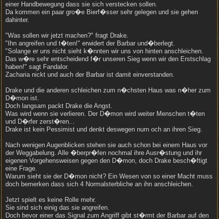
einer Handbewegung dass sie sich verstecken sollen.
Da kommen ein paar gro�e Bierf�sser sehr gelegen und sie gehen
dahinter.
"Was sollen wir jetzt machen?" fragt Drake.
"Ihn angreifen und t�ten!" erwidert der Barbar und�berlegt.
"Solange er uns nicht sieht k�nnten wir uns von hinten anschleichen.
Das w�re sehr entscheidend f�r unseren Sieg wenn wir den Erstschlag
haben!" sagt Fandalor.
Zacharia nickt und auch der Barbar ist damit einverstanden.
Drake und die anderen schleichen zum n�chsten Haus was n�her zum
D�mon ist.
Doch langsam packt Drake die Angst.
Was wird wenn sie verlieren. Der D�mon wird weiter Menschen t�ten
und D�rfer zerst�ren...
Drake ist kein Pessimist und denkt deswegen nurn och an ihren Sieg.
Nach wenigen Augenblicken stehen sie auch schon bei einem Haus vor
der Weggabelung. Alle �berpr�fen nochmal ihre Ausr�stung und ihr
eigenen Vorgehensweisen gegen den D�mon, doch Drake besch�ftigt
eine Frage.
Warum sieht sie der D�mon nicht? Ein Wesen von so einer Macht muss
doch bemerken dass sich 4 Normalsterbliche an ihn anschleichen.
Jetzt spielt es keine Rolle mehr.
Sie sind sich einig das sie angreifen.
Doch bevor einer das Signal zum Angriff gibt st�rmt der Barbar auf den