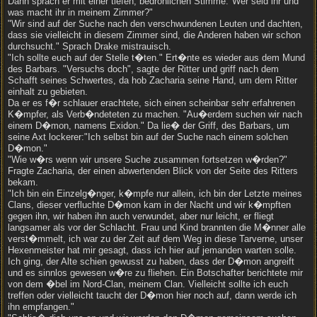
Dann sprach er mit einer tiefen, bedrohlichen Stimme."Wer seid ihr und
was macht ihr in meinem Zimmer?"
"Wir sind auf der Suche nach den verschwundenen Leuten und dachten,
dass sie vielleicht in diesem Zimmer sind, die Anderen haben wir schon
durchsucht." Sprach Drake mistrauisch.
"Ich sollte euch auf der Stelle t�ten." Ert�nte es wieder aus dem Mund
des Barbars. "Versuchs doch", sagte der Ritter und griff nach dem
Schafft seines Schwertes, da hob Zacharia seine Hand, um dem Ritter
einhalt zu gebieten.
Da er es f�r schlauer erachtete, sich einen scheinbar sehr erfahrenen
K�mpfer, als Verb�ndeteten zu machen. "Au�erdem suchen wir nach
einem D�mon, namens Exidon." Da lie� der Griff, des Barbars, um
seine Axt lockerer:"Ich selbst bin auf der Suche nach einem solchen
D�mon."
"Wie w�rs wenn wir unsere Suche zusammen fortsetzen w�rden?"
Fragte Zacharia, der einen abwertenden Blick von der Seite des Ritters
bekam.
"Ich bin ein Einzelg�nger, k�mpfe nur allein, ich bin der Letzte meines
Clans, dieser verfluchte D�mon kam in der Nacht und wir k�mpften
gegen ihn, wir haben ihn auch verwundet, aber nur leicht, er fliegt
langsamer als vor der Schlacht. Frau und Kind brannten die M�nner alle
verst�mmelt, ich war zu der Zeit auf dem Weg in diese Tarverne, unser
Hexenmeister hat mir gesagt, dass ich hier auf jemanden warten solle.
Ich ging, der Alte schien gewusst zu haben, dass der D�mon angreift
und es sinnlos gewesen w�re zu fliehen. Ein Botschafter berichtete mir
von dem �bel im Nord-Clan, meinem Clan. Vielleicht sollte ich euch
treffen oder vielleicht taucht der D�mon hier noch auf, dann werde ich
ihn empfangen."