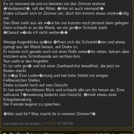
Es ist niemand da und so betreten sie das Zimmer erstmal.
�Verdammt!�, ruft der Ritter, �Hier ist auch niemand!�
Drake schauht sich im Zimmer um, doch ihm kommt etwas merkw�rdig
vor.
Das Beet sieht aus als w�re bis vor kurzem noch jemand darin gelegen.
Dann schauht er an die Wand, wo ein gro�er Schrank steht.
�Darauf w�rde ich nicht wetten��
Wenige Augenblicke sp�ter �ffnen sich die Schrankt�ren und etwas
springt aus der Wand heraus, auf Drake zu.
Er konnte sich gerade noch mit einer Rolle seitw�rts retten, bekam aber
trotzdem eine Schnittwunde am rechten Arm.
Nun sieht er den Angreifer.
Er ist sehr gro� und mit einer Zweihand-Axt bewaffnet, die jetzt im
Boden steckt.
Er tr�gt Eine Lederr�stung und hat hohe Stiefel mit einigen
Fellbesetzten Stellen.
Drake schauht hoch auf sein Gesicht.
Er hat einen furchtlosen Blick und schauht alle um ihn herum an. Eine
seltsame T�towierung bedeckt sein Gesicht, �hnelt etwas einer
Kriegsbemalung.
Der Fremde beginnt zu sprechen.
�Wer seid ihr? Was macht ihr in meinem Zimmer?�
15/08/05
07:30 PM
Last edited by Skydragon;
.