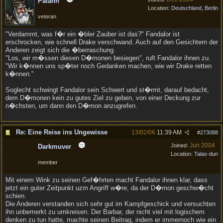
Palahn
Location:
Deutschland, Berlin
veteran
"Verdammt, was f�r ein �bler Zauber ist das?" Fandalor ist
erschrocken, wie schnell Drake verschwand. Auch auf den Gesichtern der
Anderen zeigt sich die �berraschung.
"Los, wir m�ssen diesen D�monen besiegen", ruft Fandalor ihnen zu.
"Wir k�nnen uns sp�ter noch Gedanken machen, wie wir Drake retten
k�nnen."
Soglecht schwingt Fandalor sein Schwert und st�rmt, darauf bedacht,
dem D�monen kein zu gutes Ziel zu geben, von einer Deckung zur
n�chsten, um dann den D�mon anzugrefen.
Re: Eine Reise ins Ungewisse
13/02/06
11:39 AM
#
273088
Jun 2004
Joined:
Darkmuver
Location:
Talas-dun
member
Mit einem Wink zu seinen Gef�hrten macht Fandalor ihnen klar, dass
jetzt ein guter Zeitpunkt uzm Angriff w�re, da der D�mon geschw�cht
schien.
Die Anderen verstanden sich sehr gut im Kampfgeschick und versuchten
ihn unbemerkt zu umkreisen. Der Barbar, der nicht viel mit logischem
denken zu tun hatte, machte seinen Beitrag, indem er immernoch wie ein