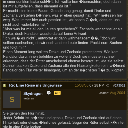
in einer dunklen Ecke schl�ft. Ich wollte hier �bernachten, doch dann
ist mir aufgefallen, dass niemand da ist."
Er macht eine kurze Pause. Gerade lang genug, damit Drake und
Zacharia verstehen k�nnen, was er eben gesagt hat. "Wir m�ssen hier
weg. Was immer hier auch passiert ist, wir haben Gl�ck, dass es uns
nicht auch widerfahren ist."
"Aber was ist mit all den Leuten geschehen?" Zacharia war schneller als
Drake, doch Fandalor wusste darauf keine Antwort.
"Ich wei� es nicht", antwortet er dann wahrheitsgem��, "doch wir
sollten nachsehen, ob wir noch andere Leute finden. Packt eure Sachen
und folgt mir."
Einen Moment lang wollten Drake und Zacharia protestieren. Wie kam
Fandalor dazu, ihnen befehlen zu wollen? Doch sie mussten schnell
erkennen, dass der Ritter anscheinend ebenso besorgt ist, wie sie selbst.
Schnell packen Drake und Zacharia alle ihre Habseligkeiten ein, w�hrend
Fandalor den Flur weiter hinabgeht, um an der n�chsten T�r zu klopfen.
Re: Eine Reise ins Ungewisse
15/08/05
07:28 PM
#
273082
Aug 2004
OP
Joined:
Skydragon
S
veteran
Sie gehen den Flur hinab.
Jeder Schritt ist pr�zise und genau, Drake und Zacharia sind auf einen
Hinterhalt oder etwas �hnliches gefasst. Sogar der Ritter selbst k�nnte
sie in eine Falle locken.