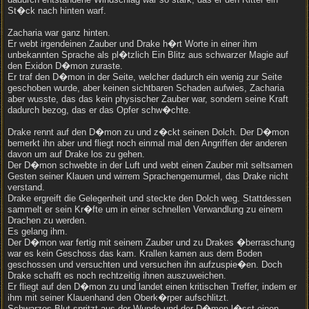
St�ck nach hinten warf.
Zacharia war ganz hinten.
Er webt irgendeinen Zauber und Drake h�rt Worte in einer ihm
unbekannten Sprache als pl�tzlich Ein Blitz aus schwarzer Magie auf
den Exidon D�mon zuraste.
Er traf den D�mon in der Seite, welcher dadurch ein wenig zur Seite
geschoben wurde, aber keinen sichtbaren Schaden aufwies, Zacharia
aber wusste, das das kein physischer Zauber war, sondern seine Kraft
dadurch bezog, das er das Opfer schw�chte.
Drake rennt auf den D�mon zu und z�ckt seinen Dolch. Der D�mon
bemerkt ihn aber und fliegt noch einmal mal den Angriffen der anderen
davon um auf Drake los zu gehen.
Der D�mon schwebte in der Luft und webt einen Zauber mit seltsamen
Gesten seiner Klauen und wirrem Sprachengemurmel, das Drake nicht
verstand.
Drake ergreift die Gelegenheit und steckte den Dolch weg. Stattdessen
sammelt er sein Kr�fte um in einer schnellen Verwandlung zu einem
Drachen zu werden.
Es gelang ihm.
Der D�mon war fertig mit seinem Zauber und zu Drakes �berraschung
war es kein Geschoss das kam. Krallen kamen aus dem Boden
geschossen und versuchten und versuchen ihn aufzuspie�en. Doch
Drake schafft es noch rechtzeitig ihnen auszuweichen.
Er fliegt auf den D�mon zu und landet einen kritischen Treffer, indem er
ihm mit seiner Klauenhand den Oberk�rper aufschlitzt.
Schwarzes Blut spritzt aus der Wunde und der D�mon l�sst einen