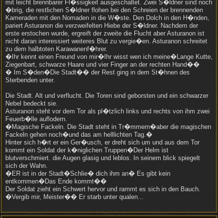
mit leicht brennbarer Fl�ssigkeit ausgeschaltet. Zwei S�ldner sind noch
�brig, die restlichen S�ldner flohen bei den Schreien der brennenden
Kameraden mit den Nomaden in die W�ste. Den Dolch in den H�nden,
pariert Asturanon die verzweifelten Hiebe der S�ldner. Nachdem der
erste erstochen wurde, ergreift der zweite die Flucht aber Asturanon ist
nicht daran interessiert weiteres Blut zu vergie�en. Asturanon schreitet
zu dem halbtoten Karawanenf�hrer.
�Ihr kennt einen Freund von mir�Ihr wisst wen ich meine�Lange Kutte,
Ziegenbart, schwarze Haare und vier Finger an der rechten Hand��
� Im S�den�Die Stadt�� der Rest ging in dem St�hnen des
Sterbenden unter.
Die Stadt. Alt und verflucht. Die Toren sind geborsten und ein schwarzer
Nebel bedeckt sie.
Asturanon steht vor dem Tor als pl�tzlich links und rechts von ihm zwei
Feuerb�lle auflodern.
�Magische Fackeln. Die Stadt steht in Tr�mmern�aber die magischen
Fackeln gehen noch�und das am helllichten Tag.�
Hinter sich h�rt er ein Ger�usch, er dreht sich um und aus dem Tor
kommt ein Soldat der k�niglichen Truppen�Der Helm ist
blutverschmiert. die Augen glasig und leblos. In seinem blick spiegelt
sich der Wahn.
�ER ist in der Stadt�Schlie� dich ihm an� Es gibt kein
entkommen�Das Ende kommt��
Der Soldat zieht ein Schwert hervor und rammt es sich in den Bauch.
�Vergib mir, Meister�� Er starb unter qualen...