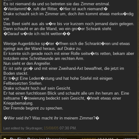
Es ist niemand da und so betreten sie das Zimmer erstmal.
�Verdammt!�, ruft der Ritter, �Hier ist auch niemand!�
Drake schauht sich im Zimmer um, doch ihm kommt etwas merkw�rdig
vor.
Das Beet sieht aus als w�re bis vor kurzem noch jemand darin gelegen.
Dann schauht er an die Wand, wo ein gro�er Schrank steht.
�Darauf w�rde ich nicht wetten��
Wenige Augenblicke sp�ter �ffnen sich die Schrankt�ren und etwas
springt aus der Wand heraus, auf Drake zu.
Er konnte sich gerade noch mit einer Rolle seitw�rts retten, bekam aber
trotzdem eine Schnittwunde am rechten Arm.
Nun sieht er den Angreifer.
Er ist sehr gro� und mit einer Zweihand-Axt bewaffnet, die jetzt im
Boden steckt.
Er tr�gt Eine Lederr�stung und hat hohe Stiefel mit einigen
Fellbesetzten Stellen.
Drake schauht hoch auf sein Gesicht.
Er hat einen furchtlosen Blick und schauht alle um ihn herum an. Eine
seltsame T�towierung bedeckt sein Gesicht, �hnelt etwas einer
Kriegsbemalung.
Der Fremde beginnt zu sprechen.
�Wer seid ihr? Was macht ihr in meinem Zimmer?�
15/08/05
07:30 PM
Last edited by Skydragon;
.