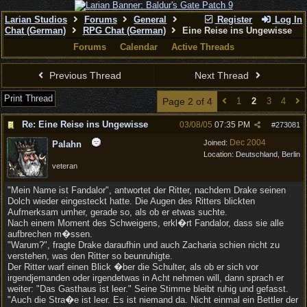
Larian Studios
Forums
General
Register
Log In
Chat (German)
RPG Chat (German)
Eine Reise ins Ungewisse
Forums
Calendar
Active Threads
Previous Thread
Next Thread
Print Thread
Page 2 of 4
1
2
3
4
Re: Eine Reise ins Ungewisse
03/08/05
07:35 PM
#
273081
Dec 2004
Joined:
Palahn
Location:
Deutschland, Berlin
veteran
"Mein Name ist Fandalor", antwortet der Ritter, nachdem Drake seinen
Dolch wieder eingesteckt hatte. Die Augen des Ritters blickten
Aufmerksam umher, gerade so, als ob er etwas suchte.
Nach einem Moment des Schweigens, erkl�rt Fandalor, dass sie alle
aufbrechen m�ssen.
"Warum?", fragte Drake daraufhin und auch Zacharia schien nicht zu
verstehen, was den Ritter so beunruhigte.
Der Ritter warf einen Blick �ber die Schulter, als ob er sich vor
irgendjemanden oder irgendetwas in Acht nehmen will, dann sprach er
weiter: "Das Gasthaus ist leer." Seine Stimme bleibt ruhig und gefasst.
"Auch die Stra�e ist leer. Es ist niemand da. Nicht einmal ein Bettler der