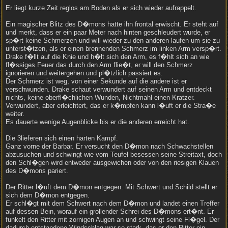
Er liegt kurze Zeit reglos am Boden als er sich wieder aufrappelt.
Ein magischer Blitz des D�mons hatte ihn frontal erwischt. Er steht auf
und merkt, dass er ein paar Meter nach hinten geschleudert wurde, er
sp�rt keine Schmerzen und will wieder zu den anderen laufen um sie zu
unterst�tzen, als er einen brennenden Schmerz im linken Arm versp�rt.
Drake f�llt auf die Knie und h�lt sich den Arm, es f�hlt sich an wie
fl�ssiges Feuer das durch den Arm flie�t, er will den Schmerz
ignorieren und weitergehen und pl�tzlich passiert es.
Der Schmerz ist weg, von einer Sekunde auf die andere ist er
verschwunden. Drake schaut verwundert auf seinen Arm und entdeckt
nichts, keine oberfl�chlichen Wunden, Nichtmahl einen Kratzer.
Verwundert, aber erleichtert, das er k�mpfen kann l�uft er die Stra�e
weiter.
Es dauerte wenige Augenblicke bis er die anderen erreicht hat.
Die 3lieferen sich einen harten Kampf.
Ganz vorne der Barbar. Er versucht den D�mon nach Schwachstellen
abzusuchen und schwingt wie vom Teufel besessen seine Streitaxt, doch
den Schl�gen wird entweder ausgewichen oder von den riesigen Klauen
des D�mons pariert.
Der Ritter l�uft dem D�mon entgegen. Mit Schwert und Schild stellt er
sich dem D�mon entgegen.
Er schl�gt mit dem Schwert nach dem D�mon und landet einen Treffer
auf dessen Bein, worauf ein grollender Schrei des D�mons ert�nt. Er
funkelt den Ritter mit zornigen Augen an und schwingt seine Fl�gel. Der
dadurch entstandene Windschlag war so stark, das er den Ritter ein