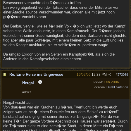
Besessener versuchte den D�mon zu treffen.
Ein wenig abgelenkt von der Tatsache, dass einer der Mitstreiter von
einer Atacke spurlos verschwunden war, gingen alle mit jetzt noch
gr��erer Vorsicht voran.
Der Barbar, verviel, wie es f�r sein Volk �blich war, jetzt wo der Kampf
schon eine Weile andauerte, in einen Kampfrausch. Der D�mon jedoch
verblieb mit seiner Geschwindigkeit, die dem des Barbaren nicht gleichte,
flog aber alle paar Schl�ge, mit einem kleinen Satz in die Luft und lies
so den Krieger ausbluten, bis er schlie�en zu parrieren wagte...
Da umgab Exidon von allen Seiten ein Kampfgebr�ll, als sich die
Anderen in das Kampfgeschehen einmischten.....
Re: Eine Reise ins Ungewisse
16/02/06
12:38 PM
#
273089
Feb 2006
Joined:
Nergal
Location:
Direkt hinter dir
addict
Nergal wacht auf.
Von drau�en war ein Krachen zu h�ren. "Verflucht ich werde euch
zeigen was es hei�t einen Dunkelelfen aus dem Schlaf zu rei�en!".
Er stand auf und ging mit seiner Sense zur Eingangst�r. Nur da war
keine T�r. Der ganze Vordere Abschnitt des Hauses war zerst�rt. Durch
die Tr�mmer sieht er eine zerst�rte Stadt, in deren Mitte ein D�mon
gegen ein paar Gestalten k�mpft. "Ach du...!". Weiter kommt er nicht