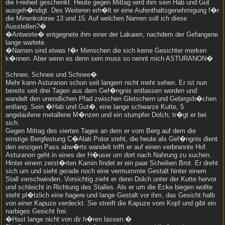
die Freiheit geschenkt. Heute gegen Mittag wird ihm sein Hab und Gut
ausgeh�ndigt. Des Weiteren erh�lt er eine Aufenthaltsgenehmigung f�r
die Minenkolonie 13 und 15. Auf welchen Namen soll ich diese
Ausstellen?�
�Antworte� entgegnete ihm einer der Lakaien, nachdem der Gefangene
lange wartete.
�Namen sind etwas f�r Menschen die sich keine Gesichter merken
k�nnen. Aber wenn es denn sein muss so nennt mich ASTURANON�
Schnee, Schnee und Schnee�
Mehr kann Asturanon schon seit langem nicht mehr sehen. Er ist nun
bereits seit drei Tagen aus dem Gef�ngnis entlassen worden und
wandelt den unendlichen Pfad zwischen Gletschern und Gebirgsb�chen
entlang. Sein �Hab und Gut�, eine lange schwarze Kutte, 5
angelaufene metallene M�nzen und ein stumpfer Dolch, tr�gt er bei
sich.
Gegen Mittag des vierten Tages an dem er vom Berg auf dem die
einstige Bergfestung C�Alati Potor steht, die heute als Gef�ngnis dient
den einzigen Pass abw�rts wandelt trifft er auf einen verbrannte Hof.
Asturanon geht in eines der H�user um dort nach Nahrung zu suchen.
Hinter einem zerst�rten Kamin findet er ein paar Scheiben Brot. Er dreht
sich um und sieht gerade noch eine vermummte Gestalt hinter einem
Stall verschwinden. Vorsichtig zieht er denn Dolch unter der Kutte hervor
und schleicht in Richtung des Stalles. Als er um die Ecke biegen wollte
steht pl�tzlich eine hagere und lange Gestalt vor ihm, das Gesicht halb
von einer Kapuze verdeckt. Sie streift die Kapuze vom Kopf und gibt ein
narbiges Gesicht frei.
�Hast lange nicht von dir h�ren lassen.�