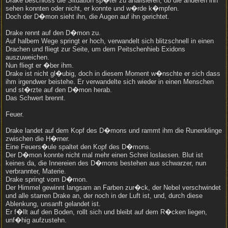
Drake beschloss die Situation sp�ter zu analisieren, ob die anderen ihn
sehen konnten oder nicht, er konnte und w�rde k�mpfen.
Doch der D�mon sieht ihn, die Augen auf ihn gerichtet.
Drake rennt auf den D�mon zu.
Auf halbem Wege springt er hoch, verwandelt sich blitzschnell in einen
Drachen und fliegt zur Seite, um dem Peitschenhieb Exidons
auszuweichen.
Nun fliegt er �ber ihm.
Drake ist nicht gl�ubig, doch in diesem Moment w�nschte er sich dass
ihm irgendwer beistehe. Er verwandelte sich wieder in einen Menschen
und st�rzte auf den D�mon herab.
Das Schwert brennt.
Feuer.
Drake landet auf dem Kopf des D�mons und rammt ihm die Runenklinge
zwischen die H�rner.
Eine Feuers�ule spaltet den Kopf des D�mons.
Der D�mon konnte nicht mal mehr einen Schrei loslassen. Blut ist
keines da, die Innereien des D�mons bestehen aus schwarzer, nun
verbrannter, Materie.
Drake springt vom D�mon.
Der Himmel gewinnt langsam an Farben zur�ck, der Nebel verschwindet
und alle starren Drake an, der noch in der Luft ist, und, durch diese
Ablenkung, unsanft gelandet ist.
Er f�llt auf den Boden, rollt sich und bleibt auf dem R�cken liegen,
unf�hig aufzustehn.