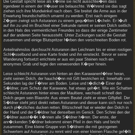
Die Gestalt spricht leise als k�nne sie nicht ausschlie�en dass
irgendwer in einem der H�user sie belauschte. W�hrend sie das sagt
ziehen sich ihre Mundwinkel nach oben. Sie breitet die Arme aus in der
Erwartung freundschaftlich umarmt zu werden. Erst nach einigem
Z�gern zwingt sich Asturanon zu einem gequ�lten L�cheln. Er l�uft
auf ihn zu und im Bruchteil einer Sekunde rammt er seinen Dolch seitlich
in den Hals des vermeintlichen Freundes so dass der einige Zentimeter
auf der anderen Seite heraussteht. Unter Zuckungen sackt die Gestalt
zusammen und einige Blutspritzer f�rben den verschneiten Boden rot.
Anteilnahmslos durchsucht Asturanon den Leichnam bis er einen rostigen
Schl�sselbund und eine Karte findet und ihn einsteckt. Bevor er seine
Wanderung fortsetzt errichtete er aus ein paar Steinen noch ein
anonymes Grab und legte den verwesenden K�rper hinein.
Leise schleicht Asturanon von hinten an den Karawanenf�hrer heran,
zieht seinen Dolch, der hauchd�nn mit Gift bestrichen ist. Innerhalb von
Sekunden lag der F�hrer am Boden. Leise und t�dlich� Einer der
S�ldner, zum Schutz der Karawane, hat etwas geh�rt. Wie ein Schatten
schleicht Asturanon hinter eines der Maultiere, wechselt schnell den
Dolch gegen sein Blasrohr. Aus einem Beutel zieht er einen Giftpfeil. Der
S�ldner steht jetzt direkt neben Asturanon und dieser kann sich nur noch
durch pl�tzliches ducken retten. Blitzschnell hat er wieder den Dolch in
der Hand und der S�ldner hat denselben im Genick. Den Schrei den der
S�ldner ausst��t k�nnen alle S�ldner h�ren. Der erste, der
anr�ckenden S�ldner bekommt einen Pfeil in den Hals und bricht
zusammen. Eine kleine Gruppe von S�ldnern die mit gezogenen
Schwertern auf Asturanon zu rennt wird von einer kleinen Flasche gef�llt