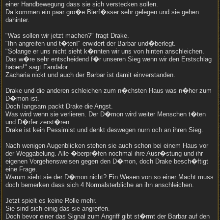
einer Handbewegung dass sie sich verstecken sollen.
Da kommen ein paar gro�e Bierf�sser sehr gelegen und sie gehen
dahinter.
"Was sollen wir jetzt machen?" fragt Drake.
"Ihn angreifen und t�ten!" erwidert der Barbar und�berlegt.
"Solange er uns nicht sieht k�nnten wir uns von hinten anschleichen.
Das w�re sehr entscheidend f�r unseren Sieg wenn wir den Erstschlag
haben!" sagt Fandalor.
Zacharia nickt und auch der Barbar ist damit einverstanden.
Drake und die anderen schleichen zum n�chsten Haus was n�her zum
D�mon ist.
Doch langsam packt Drake die Angst.
Was wird wenn sie verlieren. Der D�mon wird weiter Menschen t�ten
und D�rfer zerst�ren...
Drake ist kein Pessimist und denkt deswegen nurn och an ihren Sieg.
Nach wenigen Augenblicken stehen sie auch schon bei einem Haus vor
der Weggabelung. Alle �berpr�fen nochmal ihre Ausr�stung und ihr
eigenen Vorgehensweisen gegen den D�mon, doch Drake besch�ftigt
eine Frage.
Warum sieht sie der D�mon nicht? Ein Wesen von so einer Macht muss
doch bemerken dass sich 4 Normalsterbliche an ihn anschleichen.
Jetzt spielt es keine Rolle mehr.
Sie sind sich einig das sie angreifen.
Doch bevor einer das Signal zum Angriff gibt st�rmt der Barbar auf den