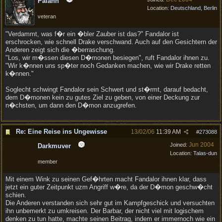
Palahn
Location:
Deutschland, Berlin
veteran
"Verdammt, was f�r ein �bler Zauber ist das?" Fandalor ist
erschrocken, wie schnell Drake verschwand. Auch auf den Gesichtern der
Anderen zeigt sich die �berraschung.
"Los, wir m�ssen diesen D�monen besiegen", ruft Fandalor ihnen zu.
"Wir k�nnen uns sp�ter noch Gedanken machen, wie wir Drake retten
k�nnen."
Soglecht schwingt Fandalor sein Schwert und st�rmt, darauf bedacht,
dem D�monen kein zu gutes Ziel zu geben, von einer Deckung zur
n�chsten, um dann den D�mon anzugrefen.
Re: Eine Reise ins Ungewisse
13/02/06
11:39 AM
#
273088
Jun 2004
Joined:
Darkmuver
Location:
Talas-dun
member
Mit einem Wink zu seinen Gef�hrten macht Fandalor ihnen klar, dass
jetzt ein guter Zeitpunkt uzm Angriff w�re, da der D�mon geschw�cht
schien.
Die Anderen verstanden sich sehr gut im Kampfgeschick und versuchten
ihn unbemerkt zu umkreisen. Der Barbar, der nicht viel mit logischem
denken zu tun hatte, machte seinen Beitrag, indem er immernoch wie ein