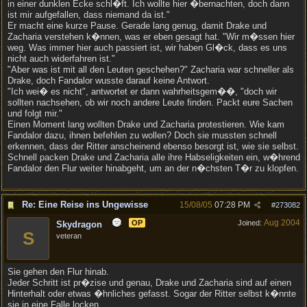
in einer dunklen Ecke schl�ft. Ich wollte hier �bernachten, doch dann
ist mir aufgefallen, dass niemand da ist."
Er macht eine kurze Pause. Gerade lang genug, damit Drake und
Zacharia verstehen k�nnen, was er eben gesagt hat. "Wir m�ssen hier
weg. Was immer hier auch passiert ist, wir haben Gl�ck, dass es uns
nicht auch widerfahren ist."
"Aber was ist mit all den Leuten geschehen?" Zacharia war schneller als
Drake, doch Fandalor wusste darauf keine Antwort.
"Ich wei� es nicht", antwortet er dann wahrheitsgem��, "doch wir
sollten nachsehen, ob wir noch andere Leute finden. Packt eure Sachen
und folgt mir."
Einen Moment lang wollten Drake und Zacharia protestieren. Wie kam
Fandalor dazu, ihnen befehlen zu wollen? Doch sie mussten schnell
erkennen, dass der Ritter anscheinend ebenso besorgt ist, wie sie selbst.
Schnell packen Drake und Zacharia alle ihre Habseligkeiten ein, w�hrend
Fandalor den Flur weiter hinabgeht, um an der n�chsten T�r zu klopfen.
Re: Eine Reise ins Ungewisse
15/08/05
07:28 PM
#
273082
Aug 2004
OP
Joined:
Skydragon
S
veteran
Sie gehen den Flur hinab.
Jeder Schritt ist pr�zise und genau, Drake und Zacharia sind auf einen
Hinterhalt oder etwas �hnliches gefasst. Sogar der Ritter selbst k�nnte
sie in eine Falle locken.