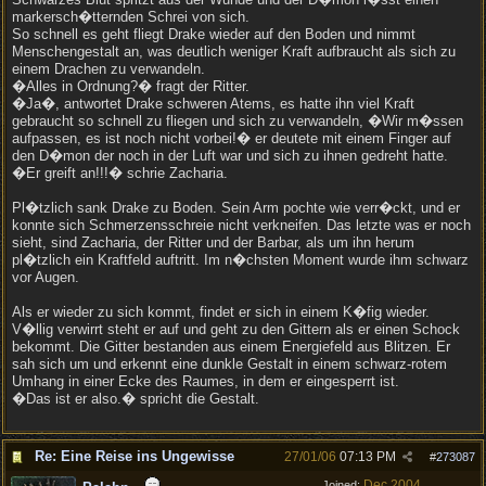
markersch�tternden Schrei von sich.
So schnell es geht fliegt Drake wieder auf den Boden und nimmt
Menschengestalt an, was deutlich weniger Kraft aufbraucht als sich zu
einem Drachen zu verwandeln.
�Alles in Ordnung?� fragt der Ritter.
�Ja�, antwortet Drake schweren Atems, es hatte ihn viel Kraft
gebraucht so schnell zu fliegen und sich zu verwandeln, �Wir m�ssen
aufpassen, es ist noch nicht vorbei!� er deutete mit einem Finger auf
den D�mon der noch in der Luft war und sich zu ihnen gedreht hatte.
�Er greift an!!!� schrie Zacharia.
Pl�tzlich sank Drake zu Boden. Sein Arm pochte wie verr�ckt, und er
konnte sich Schmerzensschreie nicht verkneifen. Das letzte was er noch
sieht, sind Zacharia, der Ritter und der Barbar, als um ihn herum
pl�tzlich ein Kraftfeld auftritt. Im n�chsten Moment wurde ihm schwarz
vor Augen.
Als er wieder zu sich kommt, findet er sich in einem K�fig wieder.
V�llig verwirrt steht er auf und geht zu den Gittern als er einen Schock
bekommt. Die Gitter bestanden aus einem Energiefeld aus Blitzen. Er
sah sich um und erkennt eine dunkle Gestalt in einem schwarz-rotem
Umhang in einer Ecke des Raumes, in dem er eingesperrt ist.
�Das ist er also.� spricht die Gestalt.
Re: Eine Reise ins Ungewisse
27/01/06
07:13 PM
#
273087
Dec 2004
Joined: