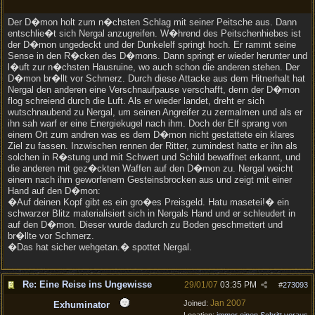
Der D�mon holt zum n�chsten Schlag mit seiner Peitsche aus. Dann
entschlie�t sich Nergal anzugreifen. W�hrend des Peitschenhiebes ist
der D�mon ungedeckt und der Dunkelelf springt hoch. Er rammt seine
Sense in den R�cken des D�mons. Dann springt er wieder herunter und
l�uft zur n�chsten Hausruine, wo auch schon die anderen stehen. Der
D�mon br�llt vor Schmerz. Durch diese Attacke aus dem Hitnerhalt hat
Nergal den anderen eine Verschnaufpause verschafft, denn der D�mon
flog schreiend durch die Luft. Als er wieder landet, dreht er sich
wutschnaubend zu Nergal, um seinen Angreifer zu zermalmen und als er
ihn sah warf er eine Energiekugel nach ihm. Doch der Elf sprang von
einem Ort zum andren was es dem D�mon nicht gestattete ein klares
Ziel zu fassen. Inzwischen rennen der Ritter, zumindest hatte er ihn als
solchen in R�stung und mit Schwert und Schild bewaffnet erkannt, und
die anderen mit gez�ckten Waffen auf den D�mon zu. Nergal weicht
einem nach ihm geworfenem Gesteinsbrocken aus und zeigt mit einer
Hand auf den D�mon:
�Auf deinen Kopf gibt es ein gro�es Preisgeld. Hatu masetei!� ein
schwarzer Blitz materialisiert sich in Nergals Hand und er schleudert in
auf den D�mon. Dieser wurde dadurch zu Boden geschmettert und
br�llte vor Schmerz.
�Das hat sicher wehgetan.� spottet Nergal.
Re: Eine Reise ins Ungewisse
29/01/07
03:35 PM
#
273093
Jan 2007
Joined:
Exhuminator