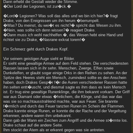
Dann erhebt die Gestalt wieder die Stimme.
�Der Lord der Legionen, ist zur�ck.�
�Lord� Legionen? Was soll das alles und wo bin ich hier?� fragt
Drake, von den Ereignissen um ihn herum �berrumpelt.
�Was? Du meinst, du wei�t es nicht?� spricht das Wesen zu ihm.
�Nein, was sollte ich denn wissen?� reagiert Drake.
�Dann muss ich wohl nachhelfen.�, das Wesen hebt eine Hand und
richtet sie zu Drake, �Nasrane exkrat torem!�
Ein Schmerz geht durch Drakes Kopf.
Vor seinem geistigen Auge sieht er Bilder.
Er sieht eine gewaltige Armee auf dem Feld stehen. Die verschiedensten
Rassen lassen sich in ihr sehn. Menschen, Zwerge, Elfen sowie
Dunkelelfen, er glaubt sogar einige Orks in den Reihen zu sehen. An der
Spitze des Heeres steht ein Mensch, zumindest sollte es den Anschein
haben, doch Drakes Gesp�r f�r die Auren verschiedener Rassen hatte
ihn selten entt�uscht, und diesmal sagte es ihm dass es kein Mensch
ist. Er trug eine gewaltige Runenklinge, die ihm bekannt vorkam. Der Griff
war aus Diamant oder etwas �hnlichem, die Klinge, und das war das
was sie so machtausstrahlend machte, war aus Feuer. Sie brannte
f�rmlich und durch das Feuer tanzten Runen im Schein der Flammen.
Drake kannte einige Runen, er konnte die der Rache und der Vergeltung
erkennen, andere waren ihm unbekannt.
Dann gab der Mann ein Zeichen zum Angriff und die Armee st�rmte los.
Drake schaut auf die andere Seite.
Ihm stockt der Atem als er erkennt gegen was sie antreten.