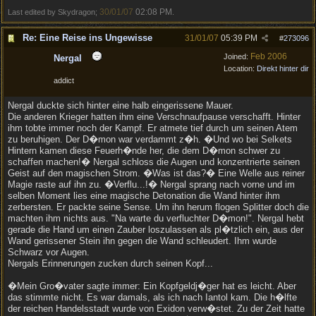
30/01/07
02:08 PM
Last edited by Skydragon;
.
Re: Eine Reise ins Ungewisse
31/01/07
05:39 PM
#
273096
Feb 2006
Joined:
Nergal
Location:
Direkt hinter dir
addict
Nergal duckte sich hinter eine halb eingerissene Mauer.
Die anderen Krieger hatten ihm eine Verschnaufpause verschafft. Hinter
ihm tobte immer noch der Kampf. Er atmete tief durch um seinen Atem
zu beruhigen. Der D�mon war verdammt z�h. �Und wo bei Selkets
Hintern kamen diese Feuerh�nde her, die dem D�mon schwer zu
schaffen machen!� Nergal schloss die Augen und konzentrierte seinen
Geist auf den magischen Strom. �Was ist das?� Eine Welle aus reiner
Magie raste auf ihn zu. �Verflu...!� Nergal sprang nach vorne und im
selben Moment lies eine magische Detonation die Wand hinter ihm
zerbersten. Er packte seine Sense. Um ihn herum flogen Splitter doch die
machten ihm nichts aus. "Na warte du verfluchter D�mon!". Nergal hebt
gerade die Hand um einen Zauber loszulassen als pl�tzlich ein, aus der
Wand gerissener Stein ihn gegen die Wand schleudert. Ihm wurde
Schwarz vor Augen.
Nergals Erinnerungen zucken durch seinen Kopf...
�Mein Gro�vater sagte immer: Ein Kopfgeldj�ger hat es leicht. Aber
das stimmte nicht. Es war damals, als ich nach Iantol kam. Die h�lfte
der reichen Handelsstadt wurde von Exidon verw�stet. Zu der Zeit hatte