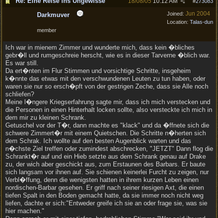
Re: Eine Reise ins Ungewisse
18/08/05
10:12 AM
#
273083
Jun 2004
Joined:
Darkmuver
Location:
Talas-dun
member
Ich war in mienem Zimmer und wunderte mich, dass kein �bliches
gebr�ll und rumgeschreie herscht, wie es in dieser Tarverne �blich war.
Es war still.
Da ert�nten im Flur Stimmen und vorsichtige Schritte, insgeheim
k�nnte das etwas mit den verschwundenen Leuten zu tun haben, oder
waren sie nur so ersch�pft von der gestrigen Zeche, dass sie Alle noch
schliefen?
Meine l�ngere Kriegserfahrung sagte mir, dass ich mich verstecken und
die Personen in einen Hinterhalt locken sollte, also versteckte ich mich in
dem mir zu kleinen Schrank.
Getuschel vor der T�r, dann machte es "klack" und da �ffnete sich die
schwere Zimmert�r mit einem Quietschen. Die Schritte n�herten sich
dem Schrak. Ich wollte auf den besten Augenblick warten und das
n�chste Ziel treffen oder zumindest abschrecken, "JETZT" Dann flog die
Schrankt�r auf und ein Hieb setzte aus dem Schrank genau auf Drake
zu, der wich aber geschickt aus, zum Erstaunen des Barbars. Er baute
sich langsam vor ihnen auf. Sie schienen keinerlei Furcht zu zeigen, nur
Verbl�ffung, denn die wenigsten hatten in ihrem kurzen Leben einen
nordischen-Barbar gesehen. Er griff nach seiner riesigen Axt, die einen
tiefen Spalt in den Boden gemacht hatte, da sie immer noch nicht weg
liefen, dachte er sich:"Entweder greife ich sie an oder frage sie, was sie
hier machen."