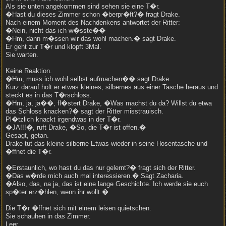
Als sie unten angekommen sind sehen sie eine T�r.
�Hast du dieses Zimmer schon �berpr�ft?� fragt Drake.
Nach einem Moment des Nachdenkens antwortet der Ritter:
�Nein, nicht das ich w�sste��
�Hm, dann m�ssen wir das wohl machen.� sagt Drake.
Er geht zur T�r und klopft 3Mal.
Sie warten.
Keine Reaktion.
�Hm, muss ich wohl selbst aufmachen�� sagt Drake.
Kurz darauf holt er etwas kleines, silbernes aus einer Tasche heraus und
steckt es in das T�rschloss.
�Hm, ja, ja��, fl�stert Drake, �Was machst du da? Willst du etwa
das Schloss knacken?� sagt der Ritter misstrauisch.
Pl�tzlich knackt irgendwas in der T�r.
�JA!!!�, ruft Drake, �So, die T�r ist offen.�
Gesagt, getan.
Drake tut das kleine silberne Etwas wieder in seine Hosentasche und
�ffnet die T�r.
�Erstaunlich, wo hast du das nur gelernt?� fragt sich der Ritter.
�Das w�rde mich auch mal interessieren.� Sagt Zacharia.
�Also, das, na ja, das ist eine lange Geschichte. Ich werde sie euch
sp�ter erz�hlen, wenn ihr wollt.�
Die T�r �ffnet sich mit einem leisen quietschen.
Sie schauhen in das Zimmer.
Leer.