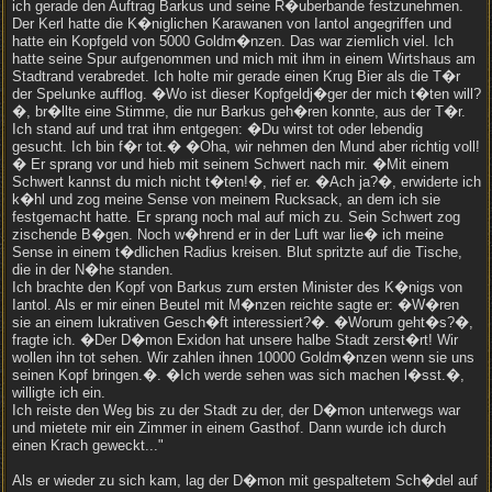
ich gerade den Auftrag Barkus und seine R�uberbande festzunehmen.
Der Kerl hatte die K�niglichen Karawanen von Iantol angegriffen und
hatte ein Kopfgeld von 5000 Goldm�nzen. Das war ziemlich viel. Ich
hatte seine Spur aufgenommen und mich mit ihm in einem Wirtshaus am
Stadtrand verabredet. Ich holte mir gerade einen Krug Bier als die T�r
der Spelunke aufflog. �Wo ist dieser Kopfgeldj�ger der mich t�ten will?
�, br�llte eine Stimme, die nur Barkus geh�ren konnte, aus der T�r.
Ich stand auf und trat ihm entgegen: �Du wirst tot oder lebendig
gesucht. Ich bin f�r tot.� �Oha, wir nehmen den Mund aber richtig voll!
� Er sprang vor und hieb mit seinem Schwert nach mir. �Mit einem
Schwert kannst du mich nicht t�ten!�, rief er. �Ach ja?�, erwiderte ich
k�hl und zog meine Sense von meinem Rucksack, an dem ich sie
festgemacht hatte. Er sprang noch mal auf mich zu. Sein Schwert zog
zischende B�gen. Noch w�hrend er in der Luft war lie� ich meine
Sense in einem t�dlichen Radius kreisen. Blut spritzte auf die Tische,
die in der N�he standen.
Ich brachte den Kopf von Barkus zum ersten Minister des K�nigs von
Iantol. Als er mir einen Beutel mit M�nzen reichte sagte er: �W�ren
sie an einem lukrativen Gesch�ft interessiert?�. �Worum geht�s?�,
fragte ich. �Der D�mon Exidon hat unsere halbe Stadt zerst�rt! Wir
wollen ihn tot sehen. Wir zahlen ihnen 10000 Goldm�nzen wenn sie uns
seinen Kopf bringen.�. �Ich werde sehen was sich machen l�sst.�,
willigte ich ein.
Ich reiste den Weg bis zu der Stadt zu der, der D�mon unterwegs war
und mietete mir ein Zimmer in einem Gasthof. Dann wurde ich durch
einen Krach geweckt..."
Als er wieder zu sich kam, lag der D�mon mit gespaltetem Sch�del auf