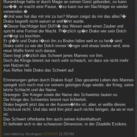
Runenklinge hatte er durch Magie an seinen Geist gebunden, so kann
nur��, er macht eine Pause, �so kann nur ein Nachfolger es wieder
verwenden.�
�Und was hat das mit mir zu tun? Warum zeigst du mir das alles?�
Drake begreift nicht warum er entf�hrt wurde.
�Dieser Nachfolger bist DU!!!� das Wesen webt einen Zauber und
spricht eine Formel der Macht. Pl�tzlich sp�rt Drake wie sein Dolch
anf�ngt zu leuchten.
Er gl�ht und Drake l�sst ihn zu Boden fallen weil er zu hei� wird.
Drake sieht zu wie der Dolch immer l�nger und etwas breiter wird, eine
neue Waffe formt sich daraus.
Dann liegt pl�tzlich das Schwert jenes Mannes vor ihm.
Doch die Klinge brennt nur noch sehr schwach, so dass sie nicht mehr
von Nutzen ist.
Aus Reflex hebt Drake das Schwert auf.
Erinnerungen gehen durch Drakes Kopf. Das gesamte Leben des Mannes
spiegelt sich noch mal vor seinem geistigen Auge wieder, der Krieg, seine
letzte Schlacht und der Name.
Dranegon. Der Krieger sowie der Name des Schwertes lauten so.
Die Klinge des Schwertes brennt nun lichterloh.
Drake begreift jetzt das er der Auserw�hlte ist, aber, er wollte dieses
Schicksal nicht. Und das wird ihm jetzt auch nichts bringen, da wo er nun
ist.
Das Schwert offenbarte ihm auch seinen Aufenthaltsort.
Er befindet sich in der schwarzen Dimension, in der Zitadelle Exidons.
02/03/06
11:39 AM
Last edited by Skydragon;
.