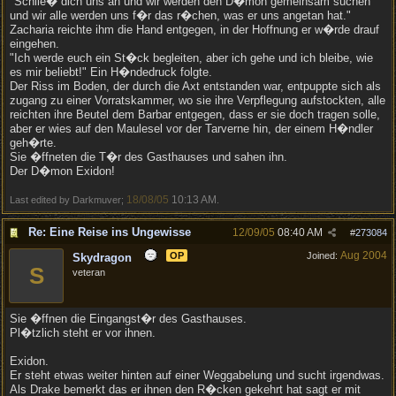
"Schlie� dich uns an und wir werden den D�mon gemeinsam suchen
und wir alle werden uns f�r das r�chen, was er uns angetan hat."
Zacharia reichte ihm die Hand entgegen, in der Hoffnung er w�rde drauf
eingehen.
"Ich werde euch ein St�ck begleiten, aber ich gehe und ich bleibe, wie
es mir beliebt!" Ein H�ndedruck folgte.
Der Riss im Boden, der durch die Axt entstanden war, entpuppte sich als
zugang zu einer Vorratskammer, wo sie ihre Verpflegung aufstockten, alle
reichten ihre Beutel dem Barbar entgegen, dass er sie doch tragen solle,
aber er wies auf den Maulesel vor der Tarverne hin, der einem H�ndler
geh�rte.
Sie �ffneten die T�r des Gasthauses und sahen ihn.
Der D�mon Exidon!
18/08/05
10:13 AM
Last edited by Darkmuver;
.
Re: Eine Reise ins Ungewisse
12/09/05
08:40 AM
#
273084
Aug 2004
OP
Joined:
Skydragon
S
veteran
Sie �ffnen die Eingangst�r des Gasthauses.
Pl�tzlich steht er vor ihnen.
Exidon.
Er steht etwas weiter hinten auf einer Weggabelung und sucht irgendwas.
Als Drake bemerkt das er ihnen den R�cken gekehrt hat sagt er mit