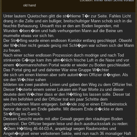
Location:
immer einen Schritt voraus
old hand
Unter lautem Quietschen glitt die st�hlerne T�r zur Seite. Fahles Licht
drang in die Zelle und ein bulliger, breitschultriger Mann schob sich in die
feuchte Behausung. Unsanft riss er den am Boden liegenden, mit
Wunden �bers�ten und halb verhungerten Mann auf die Beine um
murmelte etwas vor sich hin.
Der Str�fling wurde einen endlosen Korridor entlang geschleppt. Obwohl
der W�chter nicht gerade geizig mit Schl�gen war schien sich der Mann
zu freuen.
Nach einer schier endlosen Prozession durch modrige und nach Tod
stinkende G�nge kam ihm allm�hlich frische Luft in die Nase und vor
einem �bermannshohen Portal wurde er wieder zu Boden geschleudert.
Das Portal ging auf und dahinter War eine Gruppe W�chter
die sich um einen kleinen aber sehr autorit�ren Offizier dr�ngten. Als
sie den W�chter sahen
bildeten sie zwei parallele Linien und gaben den Weg zu dem Offizier frei.
Dieser fl�sterte einem seiner Lakaien ein Paar Worte zu und dieser
deutete dem W�chter dass er den H�ftling los lassen solle. Dieser tat
wie ihm befohlen und der Offizier trat ein paar Schritte dem
geschundenen Mann entgegen. beh�nde zog er einen Elfenbeinstock
hervor der sich am Ende gabelte. Mit diesem Ende dr�ckte er dem
Str�fling ins Genick.
Dessen Gesicht wurde mit aller Gewalt gegen den staubigen Boden
gepresst. Der Offizier begann leise und doch ausdrucksstark zu reden:
�Dem H�ftling 46-44-03-A, angeklagt wegen Raubmordes und
Angeh�rigkeit einer verbotenen Sekte, wird nun nach 36 monatiger Haft