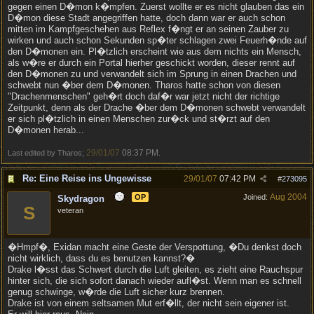
gegen einen D�mon k�mpfen. Zuerst wollte er es nicht glauben das ein
D�mon diese Stadt angegriffen hatte, doch dann war er auch schon
mitten im Kampfgeschehen aus Reflex f�ngt er an seinen Zauber zu
wirken und auch schon Sekunden sp�ter schlagen zwei Feuerh�nde auf
den D�monen ein. Pl�tzlich erscheint wie aus dem nichts ein Mensch,
als w�re er durch ein Portal hierher geschickt worden, dieser rennt auf
den D�monen zu und verwandelt sich im Sprung in einen Drachen und
schwebt nun �ber dem D�monen. Tharos hatte schon von diesen
"Drachenmenschen" geh�rt doch daf�r war jetzt nicht der richtige
Zeitpunkt, denn als der Drache �ber dem D�monen schwebt verwandelt
er sich pl�tzlich in einen Menschen zur�ck und st�rzt auf den
D�monen herab...
29/01/07
08:37 PM
Last edited by Tharos;
.
Re: Eine Reise ins Ungewisse
29/01/07
07:42 PM
#
273095
Aug 2004
OP
Joined:
Skydragon
S
veteran
�Hmpf�, Exidan macht eine Geste der Verspottung, �Du denkst doch
nicht wirklich, dass du es benutzen kannst?�
Drake l�sst das Schwert durch die Luft gleiten, es zieht eine Rauchspur
hinter sich, die sich sofort danach wieder aufl�st. Wenn man es schnell
genug schwinge, w�rde die Luft sicher kurz brennen.
Drake ist von einem seltsamen Mut erf�llt, der nicht sein eigener ist.