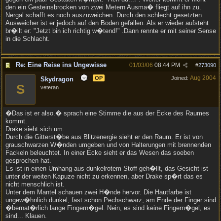
den ein Gesteinsbrocken von zwei Metern Ausma� fliegt auf ihn zu.
Nergal schafft es noch auszuweichen. Durch den schlecht gesetzten
Ausweicher ist er jedoch auf den Boden gefallen. Als er wieder aufsteht
br�llt er: "Jetzt bin ich richtig w�tend!" .Dann rennte er mit seiner Sense
in die Schlacht.
Re: Eine Reise ins Ungewisse
01/03/06
08:44 PM
#
273090
Aug 2004
OP
Joined:
Skydragon
S
veteran
�Das ist er also.� sprach eine Stimme die aus der Ecke des Raumes
kommt.
Drake sieht sich um.
Durch die Gitterst�be aus Blitzenergie sieht er den Raum. Er ist von
grauschwarzen W�nden umgeben und von Halterungen mit brennenden
Fackeln beleuchtet. In einer Ecke sieht er das Wesen das soeben
gesprochen hat.
Es ist in einen Umhang aus dunkelrotem Stoff geh�llt, das Gesicht ist
unter der weiten Kapuze nicht zu erkennen, aber Drake sp�rt das es
nicht menschlich ist.
Unter dem Mantel schauen zwei H�nde hervor. Die Hautfarbe ist
ungew�hnlich dunkel, fast schon Pechschwarz, am Ende der Finger sind
�bernat�rlich lange Fingern�gel. Nein, es sind keine Fingern�gel, es
sind... Klauen.