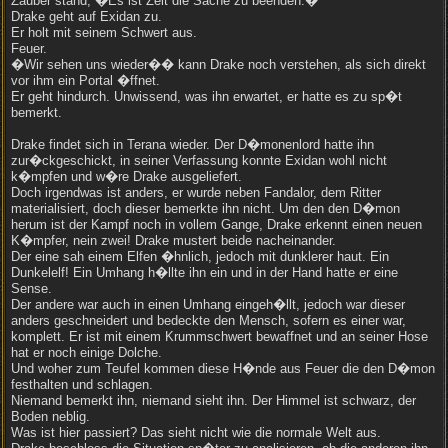
Zauber stand, �Es ist Zeit die Sache zu beenden.�
Drake geht auf Exidan zu.
Er holt mit seinem Schwert aus.
Feuer.
�Wir sehen uns wieder�� kann Drake noch verstehen, als sich direkt
vor ihm ein Portal �ffnet.
Er geht hindurch. Unwissend, was ihn erwartet, er hatte es zu sp�t
bemerkt.
Drake findet sich in Terana wieder. Der D�monenlord hatte ihn
zur�ckgeschickt, in seiner Verfassung konnte Exidan wohl nicht
k�mpfen und w�re Drake ausgeliefert.
Doch irgendwas ist anders, er wurde neben Fandalor, dem Ritter
materialisiert, doch dieser bemerkte ihn nicht. Um den den D�mon
herum ist der Kampf noch in vollem Gange, Drake erkennt einen neuen
K�mpfer, nein zwei! Drake mustert beide nacheinander.
Der eine sah einem Elfen �hnlich, jedoch mit dunklerer haut. Ein
Dunkelelf! Ein Umhang h�llte ihn ein und in der Hand hatte er eine
Sense.
Der andere war auch in einen Umhang eingeh�llt, jedoch war dieser
anders geschneidert und bedeckte den Mensch, sofern es einer war,
komplett. Er ist mit einem Krummschwert bewaffnet und an seiner Hose
hat er noch einige Dolche.
Und woher zum Teufel kommen diese H�nde aus Feuer die den D�mon
festhalten und schlagen.
Niemand bemerkt ihn, niemand sieht ihn. Der Himmel ist schwarz, der
Boden neblig.
Was ist hier passiert? Das sieht nicht wie die normale Welt aus.