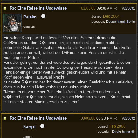
Re: Eine Reise ins Ungewisse
03/03/06
09:38 AM
#
273091
Dec 2004
Joined:
Palahn
Location:
Deutschland, Berlin
veteran
Ein wilder Kampf wird entfesselt. Von allen Seiten st�rmen die
Gef�hrten auf den D�monen ein, doch scheint er diese nicht als
potentielle Gefahr anzusehen. Gerade, als Fandalor zu einem kraftvollen
Schlag ansetzen will, wirbelt der D�mon seine Peitsch direkt in die
Richtung des Ritters.
Fandalor gelingt es, die Schwere des Schalges durch gezieltes Blocken
abzumildern. Dennoch ist der Schwung der Peitsche so stark, dass
Fandalor einige Meter weit zur�ck geschleudert wird und mit seinem
Kopf gegen eine Hauswand kracht.
Nur seine R�stung hat ihn davor ewahrt, einen Genickbruch zu erleiden,
doch nun ist sein Helm verbeult und unbrauchbar.
"Nehmt euch vor seiner Peitsche in Acht", ruft er den anderen zu,
w�hrend er m�hsam versucht, seinen Helm abzusetzen. "Sie scheint
mit einer starken Magie versehen zu sein."
Re: Eine Reise ins Ungewisse
08/03/06
06:23 PM
#
273092
Feb 2006
Joined:
Nergal
Location:
Direkt hinter dir
addict