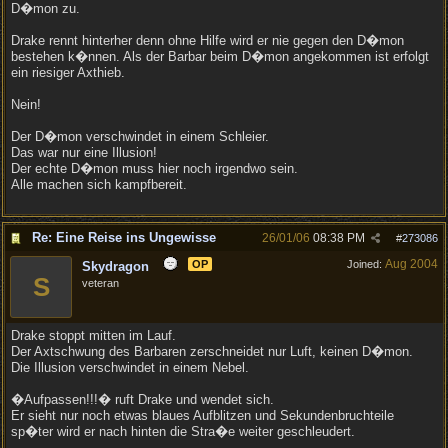
D�mon zu.
Drake rennt hinterher denn ohne Hilfe wird er nie gegen den D�mon
bestehen k�nnen. Als der Barbar beim D�mon angekommen ist erfolgt
ein riesiger Axthieb.
Nein!
Der D�mon verschwindet in einem Schleier.
Das war nur eine Illusion!
Der echte D�mon muss hier noch irgendwo sein.
Alle machen sich kampfbereit.
Re: Eine Reise ins Ungewisse
26/01/06
08:38 PM
#
273086
Aug 2004
OP
Joined:
Skydragon
S
veteran
Drake stoppt mitten im Lauf.
Der Axtschwung des Barbaren zerschneidet nur Luft, keinen D�mon.
Die Illusion verschwindet in einem Nebel.
�Aufpassen!!!� ruft Drake und wendet sich.
Er sieht nur noch etwas blaues Aufblitzen und Sekundenbruchteile
sp�ter wird er nach hinten die Stra�e weiter geschleudert.