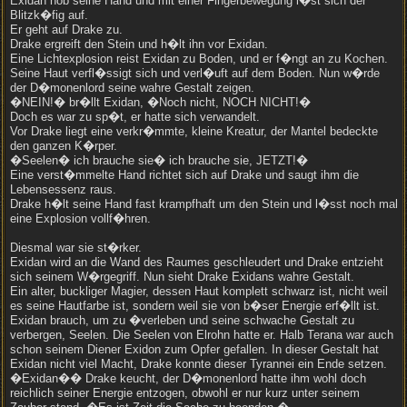
Exidan hob seine Hand und mit einer Fingerbewegung l�st sich der
Blitzk�fig auf.
Er geht auf Drake zu.
Drake ergreift den Stein und h�lt ihn vor Exidan.
Eine Lichtexplosion reist Exidan zu Boden, und er f�ngt an zu Kochen.
Seine Haut verfl�ssigt sich und verl�uft auf dem Boden. Nun w�rde
der D�monenlord seine wahre Gestalt zeigen.
�NEIN!� br�llt Exidan, �Noch nicht, NOCH NICHT!�
Doch es war zu sp�t, er hatte sich verwandelt.
Vor Drake liegt eine verkr�mmte, kleine Kreatur, der Mantel bedeckte
den ganzen K�rper.
�Seelen� ich brauche sie� ich brauche sie, JETZT!�
Eine verst�mmelte Hand richtet sich auf Drake und saugt ihm die
Lebensessenz raus.
Drake h�lt seine Hand fast krampfhaft um den Stein und l�sst noch mal
eine Explosion vollf�hren.
Diesmal war sie st�rker.
Exidan wird an die Wand des Raumes geschleudert und Drake entzieht
sich seinem W�rgegriff. Nun sieht Drake Exidans wahre Gestalt.
Ein alter, buckliger Magier, dessen Haut komplett schwarz ist, nicht weil
es seine Hautfarbe ist, sondern weil sie von b�ser Energie erf�llt ist.
Exidan brauch, um zu �verleben und seine schwache Gestalt zu
verbergen, Seelen. Die Seelen von Elrohn hatte er. Halb Terana war auch
schon seinem Diener Exidon zum Opfer gefallen. In dieser Gestalt hat
Exidan nicht viel Macht, Drake konnte dieser Tyrannei ein Ende setzen.
�Exidan�� Drake keucht, der D�monenlord hatte ihm wohl doch
reichlich seiner Energie entzogen, obwohl er nur kurz unter seinem