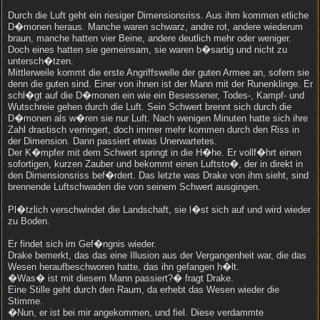
Durch die Luft geht ein riesiger Dimensionsriss. Aus ihm kommen etliche
D�monen heraus. Manche waren schwarz, andre rot, andere wiederum
braun, manche hatten vier Beine, andere deutlich mehr oder weniger.
Doch eines hatten sie gemeinsam, sie waren b�sartig und nicht zu
untersch�tzen.
Mittlerweile kommt die erste Angriffswelle der guten Armee an, sofern sie
denn die guten sind. Einer von ihnen ist der Mann mit der Runenklinge. Er
schl�gt auf die D�monen ein wie ein Besessener, Todes-, Kampf- und
Wutschreie gehen durch die Luft. Sein Schwert brennt sich durch die
D�monen als w�ren sie nur Luft. Nach wenigen Minuten hatte sich ihre
Zahl drastisch verringert, doch immer mehr kommen durch den Riss in
der Dimension. Dann passiert etwas Unerwartetes.
Der K�mpfer mit dem Schwert springt in die H�he. Er vollf�hrt einen
sofortigen, kurzen Zauber und bekommt einen Luftsto�, der in direkt in
den Dimensionsriss bef�rdert. Das letzte was Drake von ihm sieht, sind
brennende Luftschwaden die von seinem Schwert ausgingen.
Pl�tzlich verschwindet die Landschaft, sie l�st sich auf und wird wieder
zu Boden.
Er findet sich im Gef�ngnis wieder.
Drake bemerkt, das das eine Illusion aus der Vergangenheit war, die das
Wesen heraufbeschworen hatte, das ihn gefangen h�lt.
�Was� ist mit diesem Mann passiert?� fragt Drake.
Eine Stille geht durch den Raum, da erhebt das Wesen wieder die
Stimme.
�Nun, er ist bei mir angekommen, und fiel. Diese verdammte