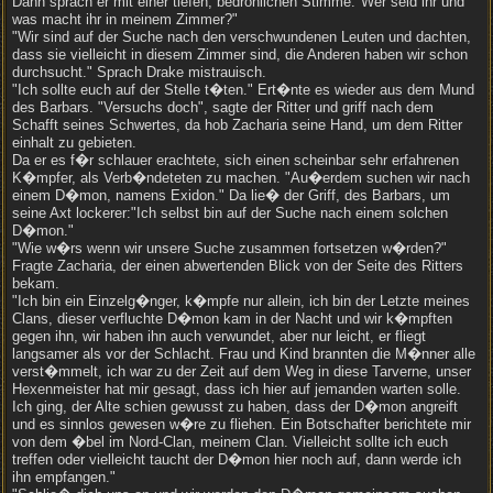
Dann sprach er mit einer tiefen, bedrohlichen Stimme."Wer seid ihr und
was macht ihr in meinem Zimmer?"
"Wir sind auf der Suche nach den verschwundenen Leuten und dachten,
dass sie vielleicht in diesem Zimmer sind, die Anderen haben wir schon
durchsucht." Sprach Drake mistrauisch.
"Ich sollte euch auf der Stelle t�ten." Ert�nte es wieder aus dem Mund
des Barbars. "Versuchs doch", sagte der Ritter und griff nach dem
Schafft seines Schwertes, da hob Zacharia seine Hand, um dem Ritter
einhalt zu gebieten.
Da er es f�r schlauer erachtete, sich einen scheinbar sehr erfahrenen
K�mpfer, als Verb�ndeteten zu machen. "Au�erdem suchen wir nach
einem D�mon, namens Exidon." Da lie� der Griff, des Barbars, um
seine Axt lockerer:"Ich selbst bin auf der Suche nach einem solchen
D�mon."
"Wie w�rs wenn wir unsere Suche zusammen fortsetzen w�rden?"
Fragte Zacharia, der einen abwertenden Blick von der Seite des Ritters
bekam.
"Ich bin ein Einzelg�nger, k�mpfe nur allein, ich bin der Letzte meines
Clans, dieser verfluchte D�mon kam in der Nacht und wir k�mpften
gegen ihn, wir haben ihn auch verwundet, aber nur leicht, er fliegt
langsamer als vor der Schlacht. Frau und Kind brannten die M�nner alle
verst�mmelt, ich war zu der Zeit auf dem Weg in diese Tarverne, unser
Hexenmeister hat mir gesagt, dass ich hier auf jemanden warten solle.
Ich ging, der Alte schien gewusst zu haben, dass der D�mon angreift
und es sinnlos gewesen w�re zu fliehen. Ein Botschafter berichtete mir
von dem �bel im Nord-Clan, meinem Clan. Vielleicht sollte ich euch
treffen oder vielleicht taucht der D�mon hier noch auf, dann werde ich
ihn empfangen."