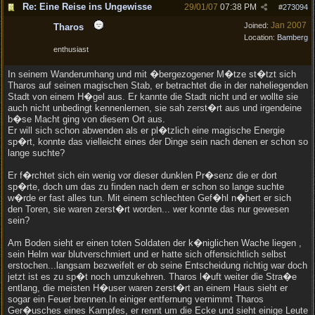
Re: Eine Reise ins Ungewisse
29/01/07
07:38 PM
#
273094
Jan 2007
Joined:
Tharos
Location:
Bamberg
enthusiast
In seinem Wanderumhang und mit �bergezogener M�tze st�tzt sich
Tharos auf seinen magischen Stab, er betrachtet die in der naheliegenden
Stadt von einem H�gel aus. Er kannte die Stadt nicht und er wollte sie
auch nicht unbedingt kennenlernen, sie sah zerst�rt aus und irgendeine
b�se Macht ging von diesem Ort aus.
Er will sich schon abwenden als er pl�tzlich eine magische Energie
sp�rt, konnte das vielleicht eines der Dinge sein nach denen er schon so
lange suchte?
Er f�rchtet sich ein wenig vor dieser dunklen Pr�senz die er dort
sp�rte, doch um das zu finden nach dem er schon so lange suchte
w�rde er fast alles tun. Mit einem schlechten Gef�hl n�hert er sich
den Toren, sie waren zerst�rt worden... wer konnte das nur gewesen
sein?
Am Boden sieht er einen toten Soldaten der k�niglichen Wache liegen ,
sein Helm war blutverschmiert und er hatte sich offensichtlich selbst
erstochen...langsam bezweifelt er ob seine Entscheidung richtig war doch
jetzt ist es zu sp�t noch umzukehren. Tharos l�uft weiter die Stra�e
entlang, die meisten H�user waren zerst�rt an einem Haus sieht er
sogar ein Feuer brennen.In einiger entfernung vernimmt Tharos
Ger�usches eines Kampfes, er rennt um die Ecke und sieht einige Leute