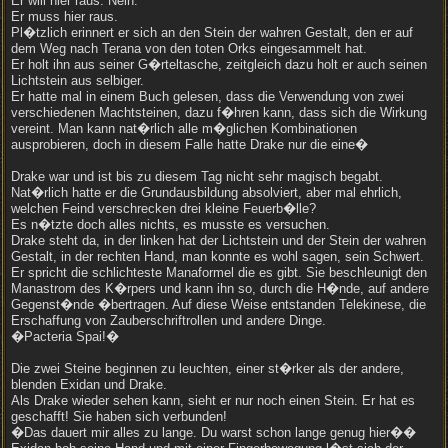
Er will hier raus. Nein.
Er muss hier raus.
Pl�tzlich erinnert er sich an den Stein der wahren Gestalt, den er auf
dem Weg nach Terana von den toten Orks eingesammelt hat.
Er holt ihn aus seiner G�rteltasche, zeitgleich dazu holt er auch seinen
Lichtstein aus selbiger.
Er hatte mal in einem Buch gelesen, dass die Verwendung von zwei
verschiedenen Machtsteinen, dazu f�hren kann, dass sich die Wirkung
vereint. Man kann nat�rlich alle m�glichen Kombinationen
ausprobieren, doch in diesem Falle hatte Drake nur die eine�
Drake war und ist bis zu diesem Tag nicht sehr magisch begabt.
Nat�rlich hatte er die Grundausbildung absolviert, aber mal ehrlich,
welchen Feind verschrecken drei kleine Feuerb�lle?
Es n�tzte doch alles nichts, es musste es versuchen.
Drake steht da, in der linken hat der Lichtstein und der Stein der wahren
Gestalt, in der rechten Hand, man konnte es wohl sagen, sein Schwert.
Er spricht die schlichteste Manaformel die es gibt. Sie beschleunigt den
Manastrom des K�rpers und kann ihn so, durch die H�nde, auf andere
Gegenst�nde �bertragen. Auf diese Weise entstanden Telekinese, die
Erschaffung von Zauberschriftrollen und andere Dinge.
�Pacteria Spai!�
Die zwei Steine beginnen zu leuchten, einer st�rker als der andere,
blenden Exidan und Drake.
Als Drake wieder sehen kann, sieht er nur noch einen Stein. Er hat es
geschafft! Sie haben sich verbunden!
�Das dauert mir alles zu lange. Du warst schon lange genug hier��