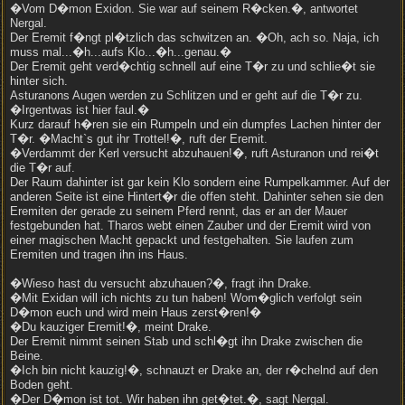
�Vom D�mon Exidon. Sie war auf seinem R�cken.�, antwortet
Nergal.
Der Eremit f�ngt pl�tzlich das schwitzen an. �Oh, ach so. Naja, ich
muss mal...�h...aufs Klo...�h...genau.�
Der Eremit geht verd�chtig schnell auf eine T�r zu und schlie�t sie
hinter sich.
Asturanons Augen werden zu Schlitzen und er geht auf die T�r zu.
�Irgentwas ist hier faul.�
Kurz darauf h�ren sie ein Rumpeln und ein dumpfes Lachen hinter der
T�r. �Macht`s gut ihr Trottel!�, ruft der Eremit.
�Verdammt der Kerl versucht abzuhauen!�, ruft Asturanon und rei�t
die T�r auf.
Der Raum dahinter ist gar kein Klo sondern eine Rumpelkammer. Auf der
anderen Seite ist eine Hintert�r die offen steht. Dahinter sehen sie den
Eremiten der gerade zu seinem Pferd rennt, das er an der Mauer
festgebunden hat. Tharos webt einen Zauber und der Eremit wird von
einer magischen Macht gepackt und festgehalten. Sie laufen zum
Eremiten und tragen ihn ins Haus.
�Wieso hast du versucht abzuhauen?�, fragt ihn Drake.
�Mit Exidan will ich nichts zu tun haben! Wom�glich verfolgt sein
D�mon euch und wird mein Haus zerst�ren!�
�Du kauziger Eremit!�, meint Drake.
Der Eremit nimmt seinen Stab und schl�gt ihn Drake zwischen die
Beine.
�Ich bin nicht kauzig!�, schnauzt er Drake an, der r�chelnd auf den
Boden geht.
�Der D�mon ist tot. Wir haben ihn get�tet.�, sagt Nergal.