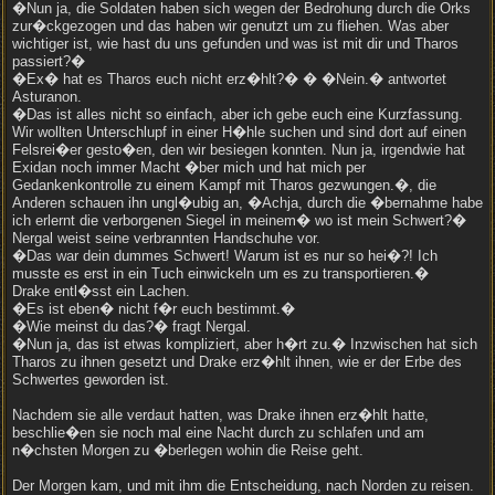
�Nun ja, die Soldaten haben sich wegen der Bedrohung durch die Orks
zur�ckgezogen und das haben wir genutzt um zu fliehen. Was aber
wichtiger ist, wie hast du uns gefunden und was ist mit dir und Tharos
passiert?�
�Ex� hat es Tharos euch nicht erz�hlt?� � �Nein.� antwortet
Asturanon.
�Das ist alles nicht so einfach, aber ich gebe euch eine Kurzfassung.
Wir wollten Unterschlupf in einer H�hle suchen und sind dort auf einen
Felsrei�er gesto�en, den wir besiegen konnten. Nun ja, irgendwie hat
Exidan noch immer Macht �ber mich und hat mich per
Gedankenkontrolle zu einem Kampf mit Tharos gezwungen.�, die
Anderen schauen ihn ungl�ubig an, �Achja, durch die �bernahme habe
ich erlernt die verborgenen Siegel in meinem� wo ist mein Schwert?�
Nergal weist seine verbrannten Handschuhe vor.
�Das war dein dummes Schwert! Warum ist es nur so hei�?! Ich
musste es erst in ein Tuch einwickeln um es zu transportieren.�
Drake entl�sst ein Lachen.
�Es ist eben� nicht f�r euch bestimmt.�
�Wie meinst du das?� fragt Nergal.
�Nun ja, das ist etwas kompliziert, aber h�rt zu.� Inzwischen hat sich
Tharos zu ihnen gesetzt und Drake erz�hlt ihnen, wie er der Erbe des
Schwertes geworden ist.
Nachdem sie alle verdaut hatten, was Drake ihnen erz�hlt hatte,
beschlie�en sie noch mal eine Nacht durch zu schlafen und am
n�chsten Morgen zu �berlegen wohin die Reise geht.
Der Morgen kam, und mit ihm die Entscheidung, nach Norden zu reisen.