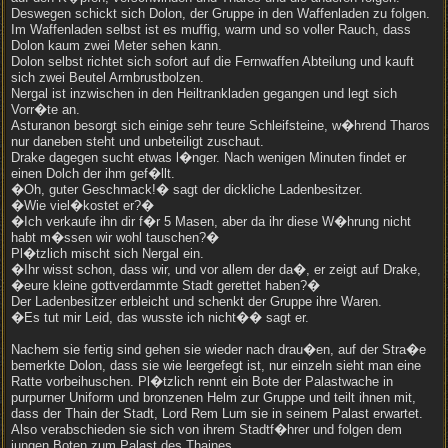
Deswegen schickt sich Dolon, der Gruppe in den Waffenladen zu folgen.
Im Waffenladen selbst ist es muffig, warm und so voller Rauch, dass
Dolon kaum zwei Meter sehen kann.
Dolon selbst richtet sich sofort auf die Fernwaffen Abteilung und kauft
sich zwei Beutel Armbrustbolzen.
Nergal ist inzwischen in den Heiltrankladen gegangen und legt sich
Vorr�te an.
Asturanon besorgt sich einige sehr teure Schleifsteine, w�hrend Tharos
nur daneben steht und unbeteiligt zuschaut.
Drake dagegen sucht etwas l�nger. Nach wenigen Minuten findet er
einen Dolch der ihm gef�llt.
�Oh, guter Geschmack!� sagt der dickliche Ladenbesitzer.
�Wie viel�kostet er?�
�Ich verkaufe ihn dir f�r 5 Masen, aber da ihr diese W�hrung nicht
habt m�ssen wir wohl tauschen?�
Pl�tzlich mischt sich Nergal ein.
�Ihr wisst schon, dass wir, und vor allem der da�, er zeigt auf Drake,
�eure kleine gottverdammte Stadt gerettet haben?�
Der Ladenbesitzer erbleicht und schenkt der Gruppe ihre Waren.
�Es tut mir Leid, das wusste ich nicht�� sagt er.
Nachem sie fertig sind gehen sie wieder nach drau�en, auf der Stra�e
bemerkte Dolon, dass sie wie leergefegt ist, nur einzeln sieht man eine
Ratte vorbeihuschen. Pl�tzlich rennt ein Bote der Palastwache in
purpurner Uniform und bronzenen Helm zur Gruppe und teilt ihnen mit,
dass der Thain der Stadt, Lord Rem Lum sie in seinem Palast erwartet.
Also verabschieden sie sich von ihrem Stadtf�hrer und folgen dem
jungen Boten zum Palast des Thaines.