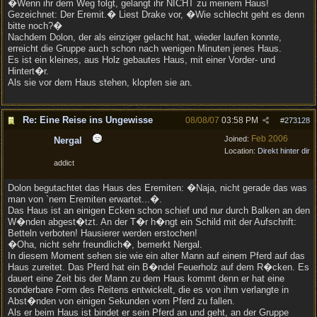
�Wenn ihr dem Weg folgt, gelangt ihr NICHT zu meinem Haus!
Gezeichnet: Der Eremit.� Liest Drake vor, �Wie schlecht geht es denn
bitte noch?�
Nachdem Dolon, der als einziger gelacht hat, wieder laufen konnte,
erreicht die Gruppe auch schon nach wenigen Minuten jenes Haus.
Es ist ein kleines, aus Holz gebautes Haus, mit einer Vorder- und
Hintert�r.
Als sie vor dem Haus stehen, klopfen sie an.
Re: Eine Reise ins Ungewisse
08/08/07
03:58 PM
#
273128
Feb 2006
Joined:
Nergal
Location:
Direkt hinter dir
addict
Dolon begutachtet das Haus des Eremiten: �Naja, nicht gerade das was
man von `nem Eremiten erwartet...�.
Das Haus ist an einigen Ecken schon schief und nur durch Balken an den
W�nden abgest�tzt. An der T�r h�ngt ein Schild mit der Aufschrift:
Betteln verboten! Hausierer werden erstochen!
�Oha, nicht sehr freundlich�, bemerkt Nergal.
In diesem Moment sehen sie wie ein alter Mann auf einem Pferd auf das
Haus zureitet. Das Pferd hat ein B�ndel Feuerholz auf dem R�cken. Es
dauert eine Zeit bis der Mann zu dem Haus kommt denn er hat eine
sonderbare Form des Reitens entwickelt, die es von ihm verlangte in
Abst�nden von einigen Sekunden vom Pferd zu fallen.
Als er beim Haus ist bindet er sein Pferd an und geht, an der Gruppe