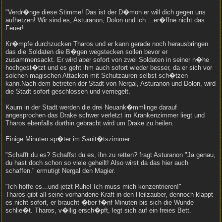
"Verdr�nge diese Stimme! Das ist der D�mon er will dich gegen uns
aufhetzen! Wir sind es, Asturanon, Dolon und ich....er�ffne nicht das
Feuer!
Kr�mpfe durchzucken Tharos und er kann gerade noch herausbringen
das die Soldaten die B�gen wegstecken sollen bevor er
zusammensackt. Er wird aber sofort von zwei Soldaten in seiner n�he
hochgest�tzt und es geht ihm auch sofort wieder besser, da er sich vor
solchen magischen Attacken mit Schutzauren selbst sch�tzen
kann.Nach dem betreten der Stadt von Nergal, Asturanon und Dolon, wird
die Stadt sofort geschlossen und verriegelt.
Kaum in der Stadt werden die drei Neuank�mmlinge darauf
angesprochen das Drake schwer verletzt im Krankenzimmer liegt und
Tharos ebenfalls dorthin gebracht wird um Drake zu heilen.
Einige Minuten sp�ter im Sanit�tszimmer
"Schafft du es? Schaffst du es, ihn zu retten? fragt Asturanon "Ja genau,
du hast doch schon so viele geheilt! Also wirst da das hier auch
schaffen." ermutigt Nergal den Magier.
"Ich hoffe es...und jetzt Ruhe! Ich muss mich konzentrieren!"
Tharos gibt all seine vorhandene Kraft in den Heilzauber, dennoch klappt
es nicht sofort, er braucht �ber f�nf Minuten bis sich die Wunde
schlie�t. Tharos, v�llig ersch�pft, legt sich auf ein freies Bett.