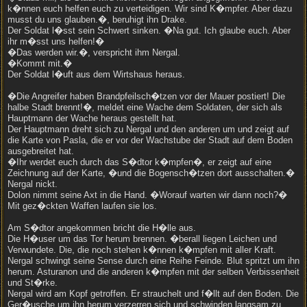
k�nnen euch helfen euch zu verteidigen. Wir sind K�mpfer. Aber dazu
musst du uns glauben.�, beruhigt ihn Drake.
Der Soldat l�sst sein Schwert sinken. �Na gut. Ich glaube euch. Aber
ihr m�sst uns helfen!�
�Das werden wir.�, verspricht ihm Nergal.
�Kommt mit.�
Der Soldat l�uft aus dem Wirtshaus heraus.
�Die Angreifer haben Brandpfeilsch�tzen vor der Mauer postiert! Die
halbe Stadt brennt!�, meldet eine Wache dem Soldaten, der sich als
Hauptmann der Wache heraus gestellt hat.
Der Hauptmann dreht sich zu Nergal und den anderen um und zeigt auf
die Karte von Pasla, die er vor der Wachstube der Stadt auf dem Boden
ausgebreitet hat.
�Ihr werdet euch durch das S�dtor k�mpfen�, er zeigt auf eine
Zeichnung auf der Karte, �und die Bogensch�tzen dort ausschalten.�
Nergal nickt.
Dolon nimmt seine Axt in die Hand. �Worauf warten wir dann noch?�
Mit gez�ckten Waffen laufen sie los.
Am S�dtor angekommen bricht die H�lle aus.
Die H�user um das Tor herum brennen. �berall liegen Leichen und
Verwundete. Die, die noch stehen k�nnen k�mpfen mit aller Kraft.
Nergal schwingt seine Sense durch eine Reihe Feinde. Blut spritzt um ihn
herum. Asturanon und die anderen k�mpfen mit der selben Verbissenheit
und St�rke.
Nergal wird am Kopf getroffen. Er strauchelt und f�llt auf den Boden. Die
Ger�usche um ihn herum verzerren sich und schwinden langsam zu