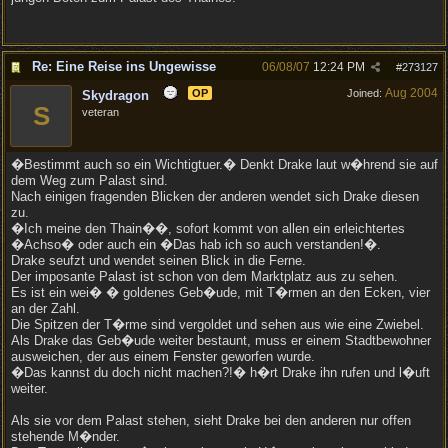
Re: Eine Reise ins Ungewisse
06/08/07
12:24 PM
#
273127
Aug 2004
OP
Joined:
Skydragon
S
veteran
�Bestimmt auch so ein Wichtigtuer.� Denkt Drake laut w�hrend sie auf
dem Weg zum Palast sind.
Nach einigen fragenden Blicken der anderen wendet sich Drake diesen
zu.
�Ich meine den Thain��, sofort kommt von allen ein erleichtertes
�Achso� oder auch ein �Das hab ich so auch verstanden!�.
Drake seufzt und wendet seinen Blick in die Ferne.
Der imposante Palast ist schon von dem Marktplatz aus zu sehen.
Es ist ein wei� � goldenes Geb�ude, mit T�rmen an den Ecken, vier
an der Zahl.
Die Spitzen der T�rme sind vergoldet und sehen aus wie eine Zwiebel.
Als Drake das Geb�ude weiter bestaunt, muss er einem Stadtbewohner
ausweichen, der aus einem Fenster geworfen wurde.
�Das kannst du doch nicht machen?!� h�rt Drake ihn rufen und l�uft
weiter.
Als sie vor dem Palast stehen, sieht Drake bei den anderen nur offen
stehende M�nder.