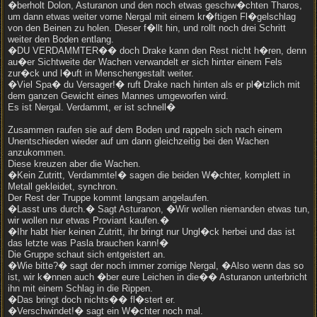
�berholt Dolon, Asturanon und den noch etwas geschw�chten Tharos,
um dann etwas weiter vorne Nergal mit einem kr�ftigen Fl�gelschlag
von den Beinen zu holen. Dieser f�llt hin, und rollt noch drei Schritt
weiter den Boden entlang.
�DU VERDAMMTER�� doch Drake kann den Rest nicht h�ren, denn
au�er Sichtweite der Wachen verwandelt er sich hinter einem Fels
zur�ck und l�uft in Menschengestalt weiter.
�Viel Spa� du Versager!� ruft Drake nach hinten als er pl�tzlich mit
dem ganzen Gewicht eines Mannes umgeworfen wird.
Es ist Nergal. Verdammt, er ist schnell�
Zusammen raufen sie auf dem Boden und rappeln sich nach einem
Unentschieden wieder auf um dann gleichzeitig bei den Wachen
anzukommen.
Diese kreuzen aber die Wachen.
�Kein Zutritt, Verdammte!� sagen die beiden W�chter, komplett in
Metall gekleidet, synchron.
Der Rest der Truppe kommt langsam angelaufen.
�Lasst uns durch.� Sagt Asturanon, �Wir wollen niemanden etwas tun,
wir wollen nur etwas Proviant kaufen.�
�Ihr habt hier keinen Zutritt, ihr bringt nur Ungl�ck herbei und das ist
das letzte was Pasla brauchen kann!�
Die Gruppe schaut sich entgeistert an.
�Wie bitte?� sagt der noch immer zornige Nergal, �Also wenn das so
ist, wir k�nnen auch �ber eure Leichen in die�� Asturanon unterbricht
ihn mit einem Schlag in die Rippen.
�Das bringt doch nichts�� fl�stert er.
�Verschwindet!� sagt ein W�chter noch mal.