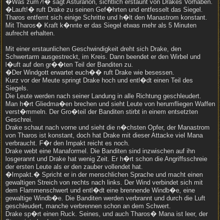
�Was zum?!� sagt Asturanon, sichtlich erstaunt von Drakes Vorhaben.
�Lauft!� ruft Drake zu seinen Gef�hrten und entfesselt das Siegel.
Tharos entfernt sich einige Schritte und h�lt den Manastrom konstant.
Mit Tharos� Kraft k�nnte er das Siegel etwas mehr als 5 Minuten
aufrecht erhalten.
Mit einer erstaunlichen Geschwindigkeit dreht sich Drake, den
Schwertarm ausgestreckt, im Kreis. Dann beendet er den Wirbel und
l�uft auf den gr��ten Teil der Banditen zu.
�Der Windgott erwartet euch�� ruft Drake wie besessen.
Kurz vor der Meute springt Drake hoch und entl�dt einen Teil des
Siegels.
Die Leute werden nach seiner Landung in alle Richtung geschleudert.
Man h�rt Gliedma�en brechen und sieht Leute von herumfliegen Waffen
verst�mmeln. Der Gro�teil der Banditen stirbt in einem entsetzten
Geschrei.
Drake schaut nach vorne und sieht die n�chsten Opfer, der Manastrom
von Tharos ist konstant, doch hat Drake mit dieser Attacke viel Mana
verbraucht. F�r den Impakt reicht es noch.
Drake webt eine Manaformel. Die Banditen sind inzwischen auf ihn
losgerannt und Drake hat wenig Zeit. Er h�rt schon die Angriffsschreie
der ersten Leute als er den zauber vollendet hat.
�Impakt.� Spricht er in der menschlichen Sprache und macht einen
gewaltigen Streich von rechts nach links. Der Wind verbindet sich mit
dem Flammenschwert und entl�dt eine brennende Windb�e, eine
gewaltige Windb�e. Die Banditen werden verbrannt und durch die Luft
geschleudert, manche verbrennen schon an dem Schwert.
Drake sp�rt einen Ruck. Seines, und auch Tharos� Mana ist leer, der