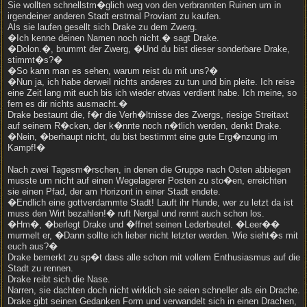
Sie wollten schnellstm�glich weg von den verbrannten Ruinen um in
irgendeiner anderen Stadt erstmal Proviant zu kaufen.
Als sie laufen gesellt sich Drake zu dem Zwerg.
�Ich kenne deinen Namen noch nicht.� sagt Drake.
�Dolon.�, brummt der Zwerg, �Und du bist dieser sonderbare Drake,
stimmt�s?�
�So kann man es sehen, warum reist du mit uns?�
�Nun ja, ich habe derweil nichts anderes zu tun und bin pleite. Ich reise
eine Zeit lang mit euch bis ich wieder etwas verdient habe. Ich meine, so
fern es dir nichts ausmacht.�
Drake bestaunt die, f�r die Verh�ltnisse des Zwergs, riesige Streitaxt
auf seinem R�cken, der k�nnte noch n�tlich werden, denkt Drake.
�Nein, �berhaupt nicht, du bist bestimmt eine gute Erg�nzung im
Kampf!�
Nach zwei Tagesm�rschen, in denen die Gruppe nach Osten abbiegen
musste um nicht auf einen Wegelagerer Posten zu sto�en, erreichten
sie einen Pfad, der am Horizont in einer Stadt endete.
�Endlich eine gottverdammte Stadt! Lauft ihr Hunde, wer zu letzt da ist
muss den Wirt bezahlen!� ruft Nergal und rennt auch schon los.
�Hm�, �berlegt Drake und �ffnet seinen Lederbeutel. �Leer��
murmelt er, �Dann sollte ich lieber nicht letzter werden. Wie sieht�s mit
euch aus?�
Drake bemerkt zu sp�t dass alle schon mit vollem Enthusiasmus auf die
Stadt zu rennen.
Drake reibt sich die Nase.
Narren, sie dachten doch nicht wirklich sie seien schneller als ein Drache.
Drake gibt seinen Gedanken Form und verwandelt sich in einen Drachen,