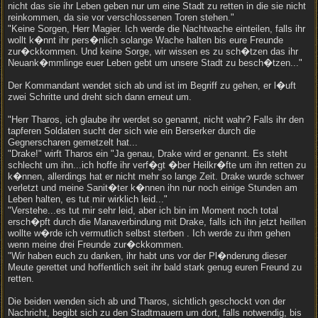
nicht das sie ihr Leben geben nur um eine Stadt zu retten in die sie nicht
reinkommen, da sie vor verschlossenen Toren stehen."
"Keine Sorgen, Herr Magier. Ich werde die Nachtwache einteilen, falls ihr
wollt k�nnt ihr pers�nlich solange Wache halten bis eure Freunde
zur�ckkommen. Und keine Sorge, wir wissen es zu sch�tzen das ihr
Neuank�mmlinge euer Leben gebt um unsere Stadt zu besch�tzen..."
Der Kommandant wendet sich ab und ist im Begriff zu gehen, er l�uft
zwei Schritte und dreht sich dann erneut um.
"Herr Tharos, ich glaube ihr werdet so genannt, nicht wahr? Falls ihr den
tapferen Soldaten sucht der sich wie ein Berserker durch die
Gegnerscharen gemetzelt hat...
"Drake!" wirft Tharos ein "Ja genau, Drake wird er genannt. Es steht
schlecht um ihn...ich hoffe ihr verf�gt �ber Heilkr�fte um ihn retten zu
k�nnen, allerdings hat er nicht mehr so lange Zeit. Drake wurde schwer
verletzt und meine Sanit�ter k�nnen ihn nur noch einige Stunden am
Leben halten, es tut mir wirklich leid..."
"Verstehe...es tut mir sehr leid, aber ich bin im Moment noch total
ersch�pft durch die Manaverbindung mit Drake, falls ich ihn jetzt heillen
wollte w�rde ich vermutlich selbst sterben . Ich werde zu ihm gehen
wenn meine drei Freunde zur�ckkommen.
"Wir haben euch zu danken, ihr habt uns vor der Pl�nderung dieser
Meute gerettet und hoffentlich seit ihr bald stark genug euren Freund zu
retten.
Die beiden wenden sich ab und Tharos, sichtlich geschockt von der
Nachricht, begibt sich zu den Stadtmauern um dort, falls notwendig, bis