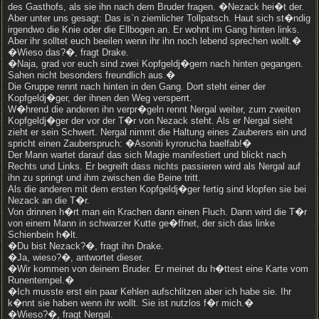
des Gasthofs, als sie ihn nach dem Bruder fragen. �Nezack hei�t der.
Aber unter uns gesagt: Das is`n ziemlicher Tollpatsch. Haut sich st�ndig
irgendwo die Knie oder die Ellbogen an. Er wohnt im Gang hinten links.
Aber ihr solltet euch beeilen wenn ihr ihn noch lebend sprechen wollt.�
�Wieso das?�, fragt Drake.
�Naja, grad vor euch sind zwei Kopfgeldj�gern nach hinten gegangen.
Sahen nicht besonders freundlich aus.�
Die Gruppe rennt nach hinten in den Gang. Dort steht einer der
Kopfgeldj�ger, der ihnen den Weg versperrt.
W�hrend die anderen ihn verpr�geln rennt Nergal weiter, zum zweiten
Kopfgeldj�ger der vor der T�r von Nezack steht. Als er Nergal sieht
zieht er sein Schwert. Nergal nimmt die Haltung eines Zauberers ein und
spricht einen Zauberspruch: �Asoniti kyrorucha baelfab!�
Der Mann wartet darauf das sich Magie manifestiert und blickt nach
Rechts und Links. Er begreift dass nichts passieren wird als Nergal auf
ihn zu springt und ihm zwischen die Beine tritt.
Als die anderen mit dem ersten Kopfgeldj�ger fertig sind klopfen sie bei
Nezack an die T�r.
Von drinnen h�rt man ein Krachen dann einen Fluch. Dann wird die T�r
von einem Mann in schwarzer Kutte ge�ffnet, der sich das linke
Schienbein h�lt.
�Du bist Nezack?�, fragt ihn Drake.
�Ja, wieso?�, antwortet dieser.
�Wir kommen von deinem Bruder. Er meinet du h�ttest eine Karte vom
Runentempel.�
�Ich musste erst ein paar Kehlen aufschlitzen aber ich habe sie. Ihr
k�nnt sie haben wenn ihr wollt. Sie ist nutzlos f�r mich.�
�Wieso?�, fragt Nergal.