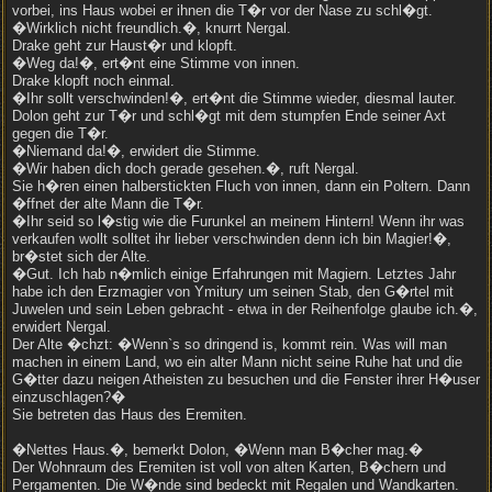
vorbei, ins Haus wobei er ihnen die T�r vor der Nase zu schl�gt.
�Wirklich nicht freundlich.�, knurrt Nergal.
Drake geht zur Haust�r und klopft.
�Weg da!�, ert�nt eine Stimme von innen.
Drake klopft noch einmal.
�Ihr sollt verschwinden!�, ert�nt die Stimme wieder, diesmal lauter.
Dolon geht zur T�r und schl�gt mit dem stumpfen Ende seiner Axt
gegen die T�r.
�Niemand da!�, erwidert die Stimme.
�Wir haben dich doch gerade gesehen.�, ruft Nergal.
Sie h�ren einen halberstickten Fluch von innen, dann ein Poltern. Dann
�ffnet der alte Mann die T�r.
�Ihr seid so l�stig wie die Furunkel an meinem Hintern! Wenn ihr was
verkaufen wollt solltet ihr lieber verschwinden denn ich bin Magier!�,
br�stet sich der Alte.
�Gut. Ich hab n�mlich einige Erfahrungen mit Magiern. Letztes Jahr
habe ich den Erzmagier von Ymitury um seinen Stab, den G�rtel mit
Juwelen und sein Leben gebracht - etwa in der Reihenfolge glaube ich.�,
erwidert Nergal.
Der Alte �chzt: �Wenn`s so dringend is, kommt rein. Was will man
machen in einem Land, wo ein alter Mann nicht seine Ruhe hat und die
G�tter dazu neigen Atheisten zu besuchen und die Fenster ihrer H�user
einzuschlagen?�
Sie betreten das Haus des Eremiten.
�Nettes Haus.�, bemerkt Dolon, �Wenn man B�cher mag.�
Der Wohnraum des Eremiten ist voll von alten Karten, B�chern und
Pergamenten. Die W�nde sind bedeckt mit Regalen und Wandkarten.