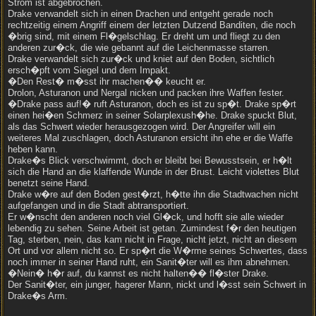
Strom ist abgebrochen.
Drake verwandelt sich in einen Drachen und entgeht gerade noch
rechtzeitig einem Angriff einem der letzten Dutzend Banditen, die noch
�brig sind, mit einem Fl�gelschlag. Er dreht um und fliegt zu den
anderen zur�ck, die wie gebannt auf die Leichenmasse starren.
Drake verwandelt sich zur�ck und kniet auf den Boden, sichtlich
ersch�pft vom Siegel und dem Impakt.
�Den Rest� m�sst ihr machen�� keucht er.
Drolon, Asturanon und Nergal nicken und packen ihre Waffen fester.
�Drake pass auf!� ruft Asturanon, doch es ist zu sp�t. Drake sp�rt
einen hei�en Schmerz in seiner Solarplexush�he. Drake spuckt Blut,
als das Schwert wieder herausgezogen wird. Der Angreifer will ein
weiteres Mal zuschlagen, doch Asturanon ersicht ihn ehe er die Waffe
heben kann.
Drake�s Blick verschwimmt, doch er bleibt bei Bewusstsein, er h�lt
sich die Hand an die klaffende Wunde in der Brust. Leicht violettes Blut
benetzt seine Hand.
Drake w�re auf den Boden gest�rzt, h�tte ihn die Stadtwachen nicht
aufgefangen und in die Stadt abtransportiert.
Er w�nscht den anderen noch viel Gl�ck, und hofft sie alle wieder
lebendig zu sehen. Seine Arbeit ist getan. Zumindest f�r den heutigen
Tag, sterben, nein, das kam nicht in Frage, nicht jetzt, nicht an diesem
Ort und vor allem nicht so. Er sp�rt die W�rme seines Schwertes, dass
noch immer in seiner Hand ruht, ein Sanit�ter will es ihm abnehmen.
�Nein� h�r auf, du kannst es nicht halten�� fl�ster Drake.
Der Sanit�ter, ein junger, hagerer Mann, nickt und l�sst sein Schwert in
Drake�s Arm.