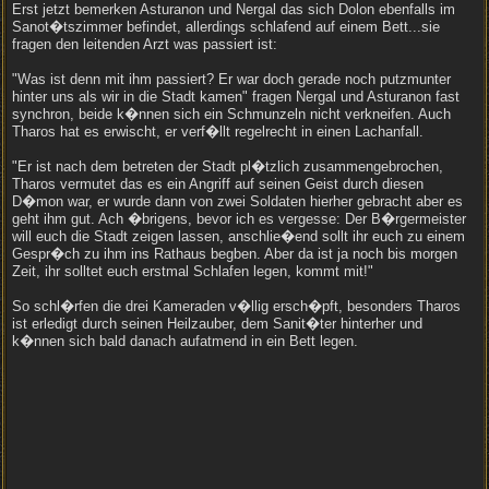
Erst jetzt bemerken Asturanon und Nergal das sich Dolon ebenfalls im
Sanot�tszimmer befindet, allerdings schlafend auf einem Bett...sie
fragen den leitenden Arzt was passiert ist:
"Was ist denn mit ihm passiert? Er war doch gerade noch putzmunter
hinter uns als wir in die Stadt kamen" fragen Nergal und Asturanon fast
synchron, beide k�nnen sich ein Schmunzeln nicht verkneifen. Auch
Tharos hat es erwischt, er verf�llt regelrecht in einen Lachanfall.
"Er ist nach dem betreten der Stadt pl�tzlich zusammengebrochen,
Tharos vermutet das es ein Angriff auf seinen Geist durch diesen
D�mon war, er wurde dann von zwei Soldaten hierher gebracht aber es
geht ihm gut. Ach �brigens, bevor ich es vergesse: Der B�rgermeister
will euch die Stadt zeigen lassen, anschlie�end sollt ihr euch zu einem
Gespr�ch zu ihm ins Rathaus begben. Aber da ist ja noch bis morgen
Zeit, ihr solltet euch erstmal Schlafen legen, kommt mit!"
So schl�rfen die drei Kameraden v�llig ersch�pft, besonders Tharos
ist erledigt durch seinen Heilzauber, dem Sanit�ter hinterher und
k�nnen sich bald danach aufatmend in ein Bett legen.