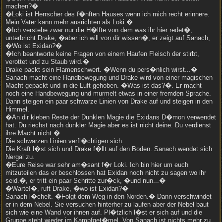
machen?�
�Loki ist Herrscher des f�nften Hauses wenn ich mich recht erinnere.
Mein Vater kann mehr ausrichten als Loki.�
�Ich verstehe zwar nur die H�lfte von dem was ihr hier redet�,
unterbricht Drake, �aber ich will von dir wissen�, er zeigt auf Sanach,
�Wo ist Exidan?�
�Ich beantworte keine Fragen von einem Haufen Fleisch der stirbt,
verottet und zu Staub wird.�
Drake packt sein Flamenschwert. �Wenn du pers�nlich wirst...�
Sanach macht eine Handbewegung und Drake wird von einer magischen
Macht gepackt und in die Luft gehoben. �Was ist das?�. Er macht
noch eine Handbewegung und murmelt etwas in einer fremden Sprache.
Dann steigen ein paar schwarze Linien von Drake auf und steigen in den
Himmel.
�An dir kleben Reste der Dunklen Magie die Exidans D�mon verwendet
hat. Du riechst nach dunkler Magie aber es ist nicht deine. Du verdienst
ihre Macht nicht.�
Die schwarzen Linien verfl�chtigen sich.
Die Kraft l�st sich und Drake f�llt auf den Boden. Sanach wendet sich
Nergal zu.
�Eure Reise war sehr am�sant f�r Loki. Ich bin hier um euch
mitzuteilen das er beschlossen hat Exidan noch nicht zu sagen wo ihr
seid.�, er tritt ein paar Schritte zur�ck, �und nun...�
�Warte!�, ruft Drake, �wo ist Exidan?�
Sanach l�chelt. �Folgt dem Weg in den Norden.� Dann verschwindet
er in dem Nebel. Sie versuchen hinterher zu laufen aber der Nebel baut
sich wie eine Wand vor ihnen auf. Pl�tzlich l�st er sich auf und die
Gruppe steht wieder im Kampfget�mel. Von Sanach ist nichts mehr zu