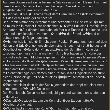
Auf dem Boden sind einige bequeme Sitzkissen und ein kleiner Tisch auf
dem Federn, Pergament und Tusche liegen. Sie setzen sich und
erz�hlen dem Eremiten von der Rune.
�Hier das ist sie.�, Tharos zeigt dem Eremiten ein St�ck Pergament
auf das er die Rune gezeichnet hat.
Der Eremit nimmt das Pergament und betrachtet es eine Weile. �Hmm,
da muss ich in meiner Liste nachsehen.� �Was f�r eine Liste?�, fragt
Asturanon. �Auf dieser Liste habe ich fast alle Runen die ich kenne, und
das sind ziemlich viele, vermerkt.�, erkl�rt der Eremit w�hrend er
aufsteht und ein Regal durchsucht.
�Ah, hier hab ich sie!� Er hebt einen Packen Pergament hoch, auf dem
Runen und Erkl�rungen geschrieben sind. Er sucht ein Blatt heraus und
�berfliegt es. �Rune der Pflanzen...Rune der Schatten...Rune der
Erregung, die muss ich mir merken,...Ahh, hier haben wir`s: Rune der
Kontrolle oder auch Fluchrune genannt: ,Malt man diese Rune ein Wesen
so kann man die Kontrolle �ber dieses Wesen �bernehmen und es wird
alles tun was man befiehlt. Dar�ber hinaus muss man die Originalrune
haben damit der Zauber wirkt. Und die zweite Bedeutung: Graviert man
mit Schattenmagie den Namen einer Person in die Originalrune so stirbt
diese Person einige Zeit sp�ter eines �u�erst schmerzvollen Todes�.
Interessant.�
�Pah, wo bleibt denn da der Spa� jemandem den Kopf mit einer Axt zu
zerschmettern?�, wirft Dolon ein.
Der Eremit sieht Dolon nur kurz mitleidig an und wendet sich wieder den
anderen zu.
�Das erkl�rt wieso Exidan die Kontrolle �ber Exidon hatte.�,
�berlegt Drake laut.
�Woher habt ihr denn die Rune?�, mischt sich der Eremit ein.