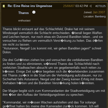
Re: Eine Reise ins Ungewisse
25/06/07
03:42 PM
#
273125
Jan 2007
Joined:
Tharos
Location:
Bamberg
enthusiast
Tharos blickt erstaunt auf das Schlachtfeld, Drake hat mit seinem
Windsiegel vermutlich die Schlacht entschieden. �berall liegen Waffen
und Leichen herum, nur noch etwa ein Dutzend Banditen leben...und sie
versuchen zu fliehen um vermutlich Verst�rkung zu holen. Das d�rfen
sie nicht zu lassen.
"Asturanon, Nergal! Los kommt mit, wir gehen Banditen jagen!" schreit
Dolon.
Die drei Gef�hrten ziehen los und versuchen die verbliebenen Banditen
zu finden und zu eliminieren, w�hrend Tharos das Schlachtfeld nach
verletzten Stadtwachen absucht um sie gegebenenfalls noch retten zu
k�nnen. Einige Zeit sp�ter begeben sich die �berlebenden zusammen
mit Tharos zur�ck in die Stad um die Verteidigung aufzubauen, nur zu
Sicherheit falls Asturanon, Nergal und der Zwerg keinen Erfolg mit ihrem
Vorhaben h�tten und die Banditen Verst�rkung holen k�nnnten.
Der Magier begibt sich zum Kommandanten der Stadtverteidigung um mit
ihm �ber den Aufbau der Verteidigungslinien zu sprechen:
"Kommandat, wir m�ssen Wachen aufstellen und das Tor solange
ge�ffnet halten bis meine drei Kameraden zur�ck kommen. Ich will