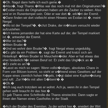
�Oh. Nagut dann helfe ich euch gerne.�
�Also�, fragt Tharos �Was war das noch mal mit den Originalrunen?�
�Exidan muss die Originalrunen haben um die Zauber zu weben. Also
wird er im Runentempel sein. Oder er war dort.�, erkl�rt der Eremit.
�Dann finden wir dort vielleicht einen Hinweis wo Exidan ist.�, meint
Nergal.
�Wo ist der Tempel?�, �chzt Drake, der m�hsam versucht wieder
aufzustehen.
�Ich kenne jemanden der hat eine Karte auf der, der Tempel markiert
ist.�, antwortet der Eremit.
�Wer ist das?�
�Mein Bruder.�
�Und wo wohnt dein Bruder?�, fragt Nergal etwas ungeduldig.
�Es gibt da ein Problem.�, sagt der Eremit und kratzt sich am
Hinterkopf. �Mein Bruder ist Meuchelm�rder. Aber er hat etwas das
eher hinderlich f�r seinen Beruf ist: Er zieht das Ungl�ck an.�
�Er zieht es an?�
�Lasst es mich so sagen: Wenn vollst�ndiges, absolutes Chaos in
Form von Blitzen kommt, so steht er w�hrend eines Gewitters auf der
Kuppe eines ziemlich hohen H�gels, tr�gt dabei eine Kupferr�stung
und ruft: ,Zur H�lle mit allen G�ttern!�.�
�Oh.�
�Ich sag euch trotzdem wo er wohnt. Ach ja, wenn ihr in den Tempel
gehen wollt braucht ihr das hier.�
Er gab Tharos eine Schriftrolle die Tharos einsteckte. Dann sagte er
ihnen den Namen eines Gasthofes in der Stadt.
�Ach der Bruder des Eremiten. Ja der wohnt hier.�, erwidert der Wirt