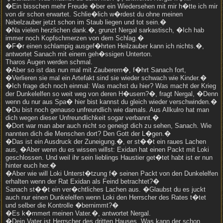
�Ein bisschen mehr Freude �ber ein Wiedersehen mit mir h�tte ich mir
von dir schon erwartet. Schlie�lich w�rdest du ohne meinen
Nebelzauber jetzt schon im Staub liegen und tot sein.�
�Na vielen herzlichen dank.�, grunzt Nergal sarkastisch, �Ich hab
immer noch Kopfschmerzen von dem Schlag.�
�F�r einen schlampig ausgef�hrten Heilzauber kann ich nichts.�,
antwortet Sanach mit einem geh�ssigen Unterton.
Tharos Augen werden schmal.
�Aber so ist das nun mal mit Zauberern�, f�hrt Sanach fort,
�Verlieren sie mal ein Artefakt sind sie wieder schwach wie Kinder.�
�Ich frage dich noch einmal: Was machst du hier? Was macht der Krieg
der Dunkelelfen so weit weg von deren H�usern?�, fragt Nergal, �Denn
wenn du nur aus Spa� hier bist kannst du gleich wieder verschwinden.�
�Du bist noch genauso unfreundlich wie damals. Aus Allkulro hat man
dich wegen dieser Unfreundlichkeit sogar verbannt.�
�Dort war man aber auch nicht so geneigt dich zu sehen, Sanach. Wie
nannten dich die Menschen dort? Den Gott der L�gen.�
�Das ist ein Ausdruck der Zuneigung.�, er st��t ein raues Lachen
aus, �Aber wenn du es wissen willst: Exidan hat einen Packt mit Loki
geschlossen. Und weil ihr sein lieblings Haustier get�tet habt ist er nun
hinter euch her.�
�Aber wie will Loki Unterst�tzung f� seinen Packt von den Dunkelelfen
erhalten wenn der Rat Exidan als Feind betrachtet?�
Sanach st��t ein ver�chtliches Lachen aus. �Glaubst du es juckt
auch nur einen Dunkelelfen wenn Loki den Herrscher des Rates t�tet
und selber die Kontrolle �bernimmt?�
�Es k�mmert meinen Vater.�, antwortet Nergal.
�Dein Vater ist Herrscher des dritten Hauses. Was kann der schon