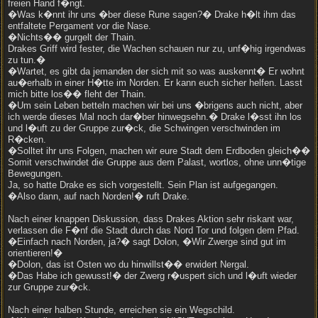
freien Hand f�ngt.
�Was k�nnt ihr uns �ber diese Rune sagen?� Drake h�lt ihm das
entfaltete Pergament vor die Nase.
�Nichts�� gurgelt der Thain.
Drakes Griff wird fester, die Wachen schauen nur zu, unf�hig irgendwas
zu tun.�
�Wartet, es gibt da jemanden der sich mit so was auskennt� Er wohnt
au�erhalb in einer H�tte im Norden. Er kann euch sicher helfen. Lasst
mich bitte los�� fleht der Thain.
�Um sein Leben betteln machen wir bei uns �brigens auch nicht, aber
ich werde dieses Mal noch dar�ber hinwegsehn.� Drake l�sst ihn los
und l�uft zu der Gruppe zur�ck, die Schwingen verschwinden im
R�cken.
�Solltet ihr uns Folgen, machen wir eure Stadt dem Erdboden gleich��
Somit verschwindet die Gruppe aus dem Palast, wortlos, ohne unn�tige
Bewegungen.
Ja, so hatte Drake es sich vorgestellt. Sein Plan ist aufgegangen.
�Also dann, auf nach Norden!� ruft Drake.
Nach einer knappen Diskussion, dass Drakes Aktion sehr riskant war,
verlassen die F�nf die Stadt durch das Nord Tor und folgen dem Pfad.
�Einfach nach Norden, ja?� sagt Dolon, �Wir Zwerge sind gut im
orientieren!�
�Dolon, das ist Osten wo du hinwillst�� erwidert Nergal.
�Das Habe ich gewusst!� der Zwerg r�uspert sich und l�uft wieder
zur Gruppe zur�ck.
Nach einer halben Stunde, erreichen sie ein Wegschild.