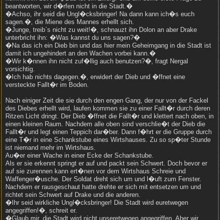
beantworten, wir d�rfen nicht in die Stadt.�
�Achso, ihr seid die Ungl�cksbringer! Na dann kann ich�s euch
sagen.�, die Miene des Mannes erhellt sich.
�Junge, treib`s nicht zu weit!�, schnauzt ihn Dolon an aber Drake
unterbricht ihn: �Was kannst du uns sagen?�
�Na das ich ein Dieb bin und das hier mein Geheimgang in die Stadt ist
damit ich ungehindert an den Wachen vorbei kann.�
�Wir k�nnen ihn nicht zuf�llig auch benutzen?�, fragt Nergal
vorsichtig.
�Ich hab nichts dagegen.�, erwidert der Dieb und �ffnet eine
versteckte Fallt�r im Boden.
Nach einiger Zeit die sie durch den engen Gang, der nur von der Fackel
des Diebes erhellt wird, laufen kommen sie zu einer Fallt�r durch deren
Ritzen Licht dringt. Der Dieb �ffnet die Fallt�r und klettert nach oben, in
einen kleinen Raum. Nachdem alle oben sind verschlie�t der Dieb die
Fallt�r und legt einen Teppich dar�ber. Dann f�hrt er die Gruppe durch
eine T�r in eine Schankstube eines Wirtshauses. Zu so sp�ter Stunde
ist niemand mehr im Wirtshaus.
Au�er einer Wache in einer Ecke der Schankstube.
Als er sie erkennt springt er auf und packt sein Schwert. Doch bevor er
auf sie zurennen kann ert�nen vor dem Wirtshaus Schreie und
Waffenger�usche. Der Soldat dreht sich um und l�uft zum Fenster.
Nachdem er rausgeschaut hatte drehte er sich mit entsetzen um und
richtet sein Schwert auf Drake und die anderen.
�Ihr seid wirkliche Ungl�cksbringer! Die Stadt wird euretwegen
angegriffen!�, schreit er.
�Glaub mir, die Stadt wird nicht unseretwegen angegriffen. Aber wir