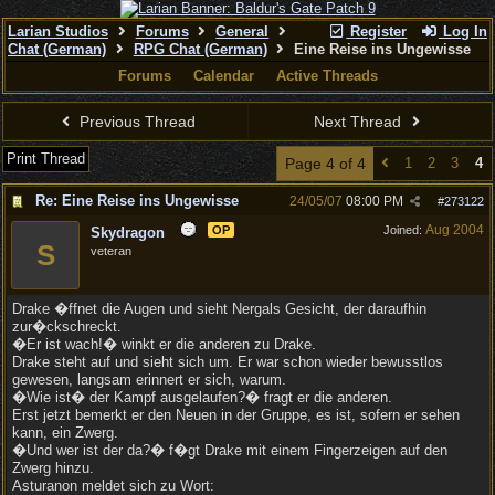
Larian Studios
Forums
General
Register
Log In
Chat (German)
RPG Chat (German)
Eine Reise ins Ungewisse
Forums
Calendar
Active Threads
Previous Thread
Next Thread
Print Thread
Page 4 of 4
1
2
3
4
Re: Eine Reise ins Ungewisse
24/05/07
08:00 PM
#
273122
Aug 2004
OP
Joined:
Skydragon
S
veteran
Drake �ffnet die Augen und sieht Nergals Gesicht, der daraufhin
zur�ckschreckt.
�Er ist wach!� winkt er die anderen zu Drake.
Drake steht auf und sieht sich um. Er war schon wieder bewusstlos
gewesen, langsam erinnert er sich, warum.
�Wie ist� der Kampf ausgelaufen?� fragt er die anderen.
Erst jetzt bemerkt er den Neuen in der Gruppe, es ist, sofern er sehen
kann, ein Zwerg.
�Und wer ist der da?� f�gt Drake mit einem Fingerzeigen auf den
Zwerg hinzu.
Asturanon meldet sich zu Wort: