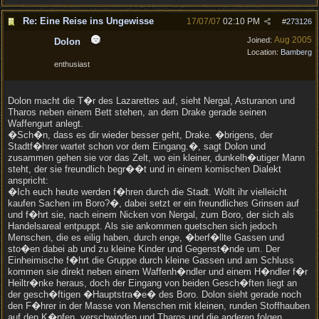
Re: Eine Reise ins Ungewisse
17/07/07
02:10 PM
#
273126
Aug 2005
Joined:
Dolon
Location:
Bamberg
enthusiast
Dolon macht die T�r des Lazarettes auf, sieht Nergal, Asturanon und
Tharos neben einem Bett stehen, an dem Drake gerade seinen
Waffengurt anlegt.
�Sch�n, dass es dir wieder besser geht, Drake. �brigens, der
Stadtf�hrer wartet schon vor dem Eingang.�, sagt Dolon und
zusammen gehen sie vor das Zelt, wo ein kleiner, dunkelh�utiger Mann
steht, der sie freundlich begr��t und in einem komischen Dialekt
anspricht:
�Ich euch heute werden f�hren durch die Stadt. Wollt ihr vielleicht
kaufen Sachen im Boro?�, dabei setzt er ein freundliches Grinsen auf
und f�hrt sie, nach einem Nicken von Nergal, zum Boro, der sich als
Handelsareal entpuppt. Als sie ankommen quetschen sich jedoch
Menschen, die es eilig haben, durch enge, �berf�llte Gassen und
sto�en dabei ab und zu kleine Kinder und Gegenst�nde um. Der
Einheimische f�hrt die Gruppe durch kleine Gassen und am Schluss
kommen sie direkt neben einem Waffenh�ndler und einem H�ndler f�r
Heiltr�nke heraus, doch der Eingang von beiden Gesch�ften liegt an
der gesch�ftigen �Hauptstra�e� des Boro. Dolon sieht gerade noch
den F�hrer in der Masse von Menschen mit kleinen, runden Stoffhauben
auf den K�pfen, verschwinden und Tharos und die anderen folgen.