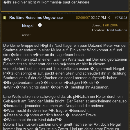
�Ihr seid hier nicht willkommen!� sagt der Andere.
Re: Eine Reise ins Ungewisse
02/06/07
02:17 PM
#
273123
Feb 2006
Joined:
Nergal
Location:
Direkt hinter dir
addict
Die kleine Gruppe schl�gt ihr Nachtlager ein paar Dutzend Meter von der
Stadtmauer entfernt in einer Mulde auf. Ein kalter Wind kommt auf und
sie r�cken noch n�her an ihr Lagerfeuer heran.
�Wir k�nnten jetzt in einem warmen Wirtshaus mit Bier und gebratenem
Fleisch sitzen. Aber statt dessen m�ssen wir hier in diesem
vermoderten Loch sitzen und Trockenfleisch essen.�, grummelt Nergal.
Pl�tzlich springt er auf, packt einen Stein und schleudert ihn in Richtung
Stadtmauer, auf der die Wachen ein paar Laternen aufgestellt haben.
�Ihr gottverdammten S�hne einer r�udigen H�ndin!�
�Wir k�nnen nichts daran �ndern.�, beruhigt ihn Asturanon.
Eine Weile sitzen sie schweigend da, als pl�tzlich ein Reiter durch ein
Geb�sch am Rand der Mulde bricht. Der Reiter ist anscheinend genauso
�berrascht, jemanden zu sehen wie Nergal und die anderen.
�Was macht ihr denn hier?�, fragt er �berrascht.
�Dasselbe k�nnten wir dich fragen.�, erwidert Drake.
�Wieso habt ihr ein Kind dabei?�
Dolons Halsmuskeln zucken und er greift nach seiner Axt doch Nergal
kommt ihm zuvor: �Das ist ein Zwerg. Und um deine erste Frage zu