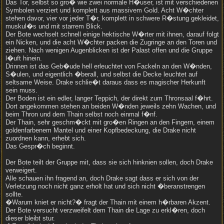
Das Tor, selbst so gro� wie zwei normale H�user, ist mit verschiedenen
Symbolen verziert und komplett aus massivem Gold. Acht W�chter
stehen davor, vier vor jeder T�r, komplett in schwere R�stung gekleidet,
muskul�s und mit starrem Blick.
Der Bote wechselt schnell einige hektische W�rter mit ihnen, darauf folgt
ein Nicken, und die acht W�chter packen die Zugringe an den Toren und
ziehen. Nach wenigen Augenblicken ist der Palast offen und die Gruppe
l�uft hinein.
Drinnen ist das Geb�ude hell erleuchtet von Fackeln an den W�nden,
S�ulen, und eigentlich �berall, und selbst die Decke leuchtet auf
seltsame Weise. Drake schlie�t daraus dass es magischer Herkunft
sein muss.
Der Boden ist ein edler, langer Teppich, der direkt zum Thronsaal f�hrt.
Dort angekommen stehen an beiden W�nden jeweils zehn Wachen, und
beim Thron und dem Thain selbst noch einmal f�nf.
Der Thain, sehr geschm�ckt mit gro�en Ringen an den Fingern, einem
goldenfarbenem Mantel und einer Kopfbedeckung, die Drake nicht
zuordnen kann, erhebt sich.
Das Gespr�ch beginnt.
Der Bote teilt der Gruppe mit, dass sie sich hinknien sollen, doch Drake
verweigert.
Alle schauen ihn fragend an, doch Drake sagt dass er sich von der
Verletzung noch nicht ganz erholt hat und sich nicht �beranstrengen
sollte.
�Warum kniet er nicht?� fragt der Thain mit einem h�rbaren Akzent.
Der Bote versucht verzweifelt dem Thain die Lage zu erkl�ren, doch
dieser bleibt stur.