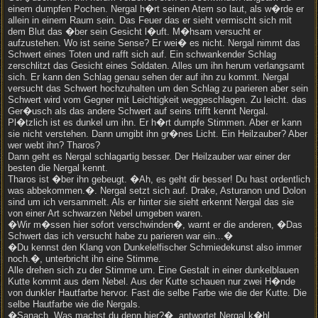
einem dumpfen Pochen. Nergal h�rt seinen Atem so laut, als w�rde er
allein in einem Raum sein. Das Feuer das er sieht vermischt sich mit
dem Blut das �ber sein Gesicht l�uft. M�hsam versucht er
aufzustehen. Wo ist seine Sense? Er wei� es nicht. Nergal nimmt das
Schwert eines Toten und rafft sich auf. Ein schwankender Schlag
zerschlitzt das Gesicht eines Soldaten. Alles um ihn herum verlangsamt
sich. Er kann den Schlag genau sehen der auf ihn zu kommt. Nergal
versucht das Schwert hochzuhalten um den Schlag zu parieren aber sein
Schwert wird vom Gegner mit Leichtigkeit weggeschlagen. Zu leicht. das
Ger�usch als das andere Schwert auf seins trifft kennt Nergal.
Pl�tzlich ist es dunkel um ihn. Er h�rt dumpfe Stimmen. Aber er kann
sie nicht verstehen. Dann umgibt ihn gr�nes Licht. Ein Heilzauber? Aber
wer webt ihn? Tharos?
Dann geht es Nergal schlagartig besser. Der Heilzauber war einer der
besten die Nergal kennt.
Tharos ist �ber ihn gebeugt. �Ah, es geht dir besser! Du hast ordentlich
was abbekommen.�. Nergal setzt sich auf. Drake, Asturanon und Dolon
sind um ich versammelt. Als er hinter sie sieht erkennt Nergal das sie
von einer Art schwarzen Nebel umgeben waren.
�Wir m�ssen hier sofort verschwinden�, warnt er die anderen, �Das
Schwert das ich versucht habe zu parieren war ein...�
�Du kennst den Klang von Dunkelelfischer Schmiedekunst also immer
noch.�, unterbricht ihn eine Stimme.
Alle drehen sich zu der Stimme um. Eine Gestalt in einer dunkelblauen
Kutte kommt aus dem Nebel. Aus der Kutte schauen nur zwei H�nde
von dunkler Hautfarbe hervor. Fast die selbe Farbe wie die der Kutte. Die
selbe Hautfarbe wie die Nergals.
�Sanach. Was machst du denn hier?�, antwortet Nergal k�hl.