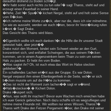
daraufhin drohend zu Boden schl�gt.
�Ihr habt sonst auch nichts zu tun oder?� sagt Tharos, steht auf und
erzeugt einen Feuerball in seiner Hand.
�Hehe, Zeit f�r Spa�?� kichert Nergal, steht auf und holt seine Sense
vom R�cken.
�Ich nehme meine Worte zur�ck, aber nur die, dass ich vier mitnehme.
So wie es aussieht, werden wir euch t�ten, bevor ihr Verst�rkung rufen
k�nnt.� Sagt Drake.
Das Gesicht des Thains wird blass.
�Eigentlich wollte ich euch danken f�r die Hilfe die ihr unserer Stadt
geleistet habt, aber jetzt��
Drake nutzt den Moment, bindet sein Schwert wieder an den Gurt,
konzentriert sich, und entfaltet Schwingen, die aus seinem R�cken
kommen, um in einem Augenzwinkern beim Thain zu sein um seinen
Hals zu packen. Er hebt ihn vom Boden.
�Was sagtet ihr? Oh, ist euch etwa das Wort im Halse stecken
geblieben?�
Ein schallendes Lachen ert�nt aus der Gruppe. Es war Dolon.
Nergal verpasst ihm einen Ellenbogenhieb in die Seite, wof�r er sich
b�cken musste um auf die H�he zu kommen.
�Das ist nicht der Moment zum lachen�� sagt er w�tend.
�Hals�stecken�.� Kichert Dolon.
Drake r�uspert sich.
�Nun, was wollt ihr machen? Bevor eure Wachen mich erreichen habe
ich euer Genick gebrochen. Noch dazu schaffe ich es wegzufliegen und
nehme meine Freunde mit. Wir wollten nur eines Wissen, Tharos?�
Tharos wirft Drake den Fetzen Pergament r�ber, den Drake mit seiner