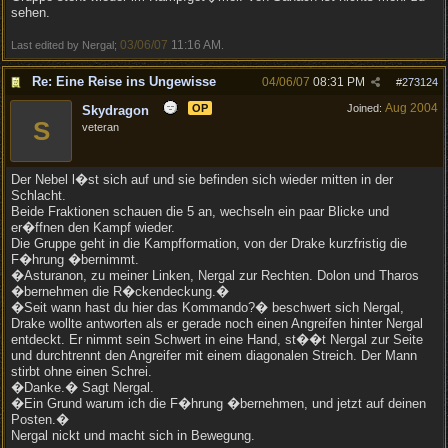
sehen.
03/06/07
11:16 AM
Last edited by Nergal;
.
Re: Eine Reise ins Ungewisse
04/06/07
08:31 PM
#
273124
Aug 2004
OP
Joined:
Skydragon
S
veteran
Der Nebel l�st sich auf und sie befinden sich wieder mitten in der
Schlacht.
Beide Fraktionen schauen die 5 an, wechseln ein paar Blicke und
er�ffnen den Kampf wieder.
Die Gruppe geht in die Kampfformation, von der Drake kurzfristig die
F�hrung �bernimmt.
�Asturanon, zu meiner Linken, Nergal zur Rechten. Dolon und Tharos
�bernehmen die R�ckendeckung.�
�Seit wann hast du hier das Kommando?� beschwert sich Nergal,
Drake wollte antworten als er gerade noch einen Angreifen hinter Nergal
entdeckt. Er nimmt sein Schwert in eine Hand, st��t Nergal zur Seite
und durchtrennt den Angreifer mit einem diagonalen Streich. Der Mann
stirbt ohne einen Schrei.
�Danke.� Sagt Nergal.
�Ein Grund warum ich die F�hrung �bernehmen, und jetzt auf deinen
Posten.�
Nergal nickt und macht sich in Bewegung.