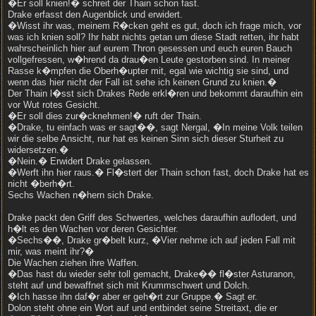
�Er soll knien!� schreit der Thain schon fast.
Drake erfasst den Augenblick und erwidert.
�Wisst ihr was, meinem R�cken geht es gut, doch ich frage mich, vor
was ich knien soll? Ihr habt nichts getan um diese Stadt retten, ihr habt
wahrscheinlich hier auf eurem Thron gesessen und euch euren Bauch
vollgefressen, w�hrend da drau�en Leute gestorben sind. In meiner
Rasse k�mpfen die Oberh�upter mit, egal wie wichtig sie sind, und
wenn das hier nicht der Fall ist sehe ich keinen Grund zu knien.�
Der Thain l�sst sich Drakes Rede erkl�ren und bekommt daraufhin ein
vor Wut rotes Gesicht.
�Er soll dies zur�cknehmen!� ruft der Thain.
�Drake, tu einfach was er sagt��, sagt Nergal, �In meine Volk teilen
wir die selbe Ansicht, nur hat es keinen Sinn sich dieser Sturheit zu
widersetzen.�
�Nein.� Erwidert Drake gelassen.
�Werft ihn hier raus.� Fl�stert der Thain schon fast, doch Drake hat es
nicht �berh�rt.
Sechs Wachen n�hern sich Drake.
Drake packt den Griff des Schwertes, welches daraufhin auflodert, und
h�lt es den Wachen vor deren Gesichter.
�Sechs��, Drake gr�belt kurz, �Vier nehme ich auf jeden Fall mit
mir, was meint ihr?�
Die Wachen ziehen ihre Waffen.
�Das hast du wieder sehr toll gemacht, Drake�� fl�ster Asturanon,
steht auf und bewaffnet sich mit Krummschwert und Dolch.
�Ich hasse ihn daf�r aber er geh�rt zur Gruppe.� Sagt er.
Dolon steht ohne ein Wort auf und entbindet seine Streitaxt, die er