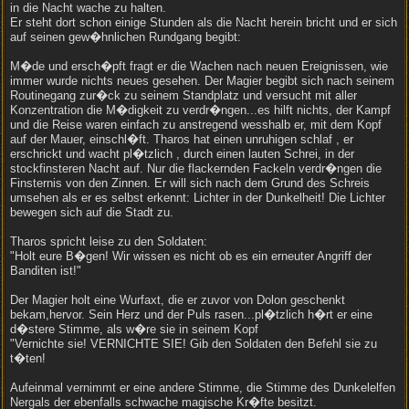
in die Nacht wache zu halten.
Er steht dort schon einige Stunden als die Nacht herein bricht und er sich
auf seinen gew�hnlichen Rundgang begibt:
M�de und ersch�pft fragt er die Wachen nach neuen Ereignissen, wie
immer wurde nichts neues gesehen. Der Magier begibt sich nach seinem
Routinegang zur�ck zu seinem Standplatz und versucht mit aller
Konzentration die M�digkeit zu verdr�ngen...es hilft nichts, der Kampf
und die Reise waren einfach zu anstregend wesshalb er, mit dem Kopf
auf der Mauer, einschl�ft. Tharos hat einen unruhigen schlaf , er
erschrickt und wacht pl�tzlich , durch einen lauten Schrei, in der
stockfinsteren Nacht auf. Nur die flackernden Fackeln verdr�ngen die
Finsternis von den Zinnen. Er will sich nach dem Grund des Schreis
umsehen als er es selbst erkennt: Lichter in der Dunkelheit! Die Lichter
bewegen sich auf die Stadt zu.
Tharos spricht leise zu den Soldaten:
"Holt eure B�gen! Wir wissen es nicht ob es ein erneuter Angriff der
Banditen ist!"
Der Magier holt eine Wurfaxt, die er zuvor von Dolon geschenkt
bekam,hervor. Sein Herz und der Puls rasen...pl�tzlich h�rt er eine
d�stere Stimme, als w�re sie in seinem Kopf
"Vernichte sie! VERNICHTE SIE! Gib den Soldaten den Befehl sie zu
t�ten!
Aufeinmal vernimmt er eine andere Stimme, die Stimme des Dunkelelfen
Nergals der ebenfalls schwache magische Kr�fte besitzt.