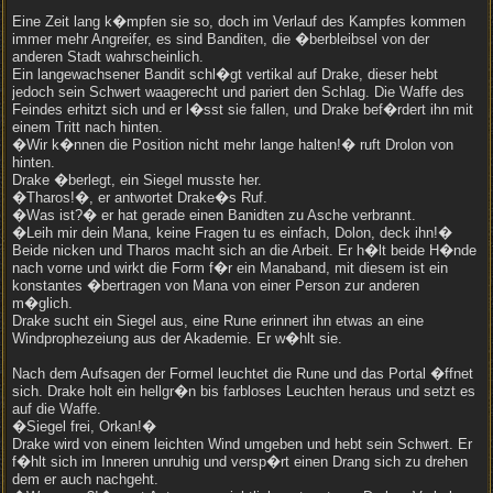
Eine Zeit lang k�mpfen sie so, doch im Verlauf des Kampfes kommen
immer mehr Angreifer, es sind Banditen, die �berbleibsel von der
anderen Stadt wahrscheinlich.
Ein langewachsener Bandit schl�gt vertikal auf Drake, dieser hebt
jedoch sein Schwert waagerecht und pariert den Schlag. Die Waffe des
Feindes erhitzt sich und er l�sst sie fallen, und Drake bef�rdert ihn mit
einem Tritt nach hinten.
�Wir k�nnen die Position nicht mehr lange halten!� ruft Drolon von
hinten.
Drake �berlegt, ein Siegel musste her.
�Tharos!�, er antwortet Drake�s Ruf.
�Was ist?� er hat gerade einen Banidten zu Asche verbrannt.
�Leih mir dein Mana, keine Fragen tu es einfach, Dolon, deck ihn!�
Beide nicken und Tharos macht sich an die Arbeit. Er h�lt beide H�nde
nach vorne und wirkt die Form f�r ein Manaband, mit diesem ist ein
konstantes �bertragen von Mana von einer Person zur anderen
m�glich.
Drake sucht ein Siegel aus, eine Rune erinnert ihn etwas an eine
Windprophezeiung aus der Akademie. Er w�hlt sie.
Nach dem Aufsagen der Formel leuchtet die Rune und das Portal �ffnet
sich. Drake holt ein hellgr�n bis farbloses Leuchten heraus und setzt es
auf die Waffe.
�Siegel frei, Orkan!�
Drake wird von einem leichten Wind umgeben und hebt sein Schwert. Er
f�hlt sich im Inneren unruhig und versp�rt einen Drang sich zu drehen
dem er auch nachgeht.