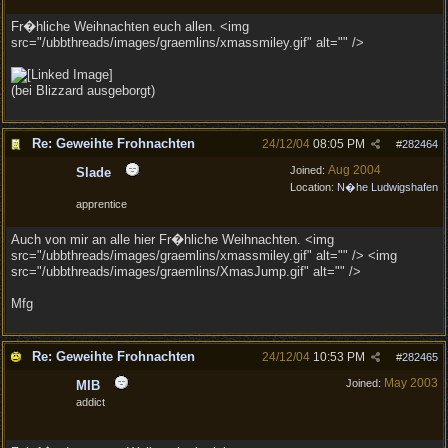
Fr�hliche Weihnachten euch allen. <img
src="/ubbthreads/images/graemlins/xmassmiley.gif" alt="" />
(bei Blizzard ausgeborgt)
Re: Geweihte Frohnachten
24/12/04
08:05 PM
#
282464
Aug 2004
Joined:
Slade
Location:
N�he Ludwigshafen
apprentice
Auch von mir an alle hier Fr�hliche Weihnachten. <img
src="/ubbthreads/images/graemlins/xmassmiley.gif" alt="" /> <img
src="/ubbthreads/images/graemlins/XmasJump.gif" alt="" />
Mfg
Re: Geweihte Frohnachten
24/12/04
10:53 PM
#
282465
May 2003
Joined:
MIB
addict