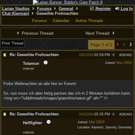
Larian Studios
Forums
General
Register
Log In
Chat (German)
Geweihte Frohnachten
Forums
Calendar
Active Threads
Previous Thread
Next Thread
Print Thread
Page 2 of 2
1
2
Re: Geweihte Frohnachten
24/12/04
02:59 PM
#
282462
Mar 2003
Joined:
Tutamun
veteran
Frohe Weihnachten an alle hier im Forum!
So, nun muss ich aber fertig packen das ich in 2 Minuten losfahren kann.
<img src="/ubbthreads/images/graemlins/wave.gif" alt="" />
Re: Geweihte Frohnachten
24/12/04
05:35 PM
#
282463
Mar 2003
Joined:
Hellfighter
Location:
Kamenz, Saxony, Germany
veteran