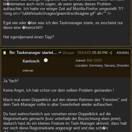
bl�derweise auch nicht sagen, ab wann genau dieses Problem
auftauchte. Ich hatte vor einiger Zeit auf Mozilla-Firefox umgestellt ?!?
<img src="/ubbthreads/images/graemlins/disagree.gif" alt="" />
Egal wie oder �ber was ich den Taskmanager starte, es erscheint nur
diese eine �bersicht!!!
Hat irgendjemand einen Tipp?
Re: Taskmanager startet nicht richtig
28/04/05
05:40 PM
Morgain
#
304081
Mar 2003
Joined:
Xanlosch
Location:
Germany, Saxony, Dresden
veteran
Ja *lach*
Keine Angst, ich hab schon vor dem selben Problem gestanden !
Mach mal einen Doppelklick auf den oberen Rahmen des "Fensters" und
dein Task-Manager sollte in alter Gewohnheit wieder auftauchen.
Du hast wahrscheinlich aus versehen einen Doppelklick auf die
Registrierkarte gemacht (kurz unterhalb der Bezeichnung eben jener),
dadurch hast du ein kleines Feature im Task-Manager aktivert, dass halt
nur noch diese Registrierkarte angezeigt wird und das sch�n