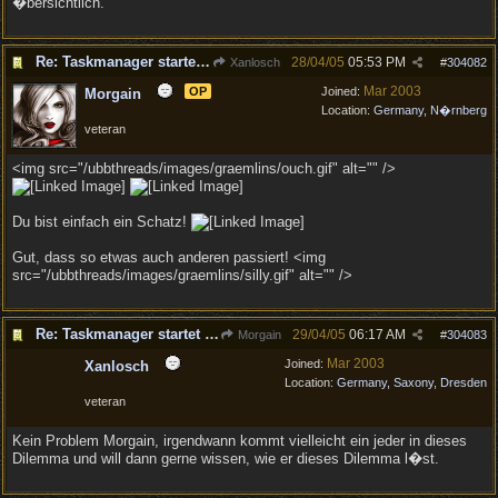
�bersichtlich.
Re: Taskmanager startet nicht richtig
28/04/05
05:53 PM
Xanlosch
#
304082
Mar 2003
OP
Joined:
Morgain
Location:
Germany, N�rnberg
veteran
<img src="/ubbthreads/images/graemlins/ouch.gif" alt="" />
Du bist einfach ein Schatz!
Gut, dass so etwas auch anderen passiert! <img
src="/ubbthreads/images/graemlins/silly.gif" alt="" />
Re: Taskmanager startet nicht richtig
29/04/05
06:17 AM
Morgain
#
304083
Mar 2003
Joined:
Xanlosch
Location:
Germany, Saxony, Dresden
veteran
Kein Problem Morgain, irgendwann kommt vielleicht ein jeder in dieses
Dilemma und will dann gerne wissen, wie er dieses Dilemma l�st.