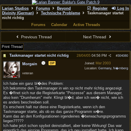
Larian Studios
Forums
Beyond
Register
Log In
Divinity (German)
Technische Probleme
Taskmanager startet
nicht richtig
Forums
Calendar
Active Threads
Previous Thread
Next Thread
Print Thread
Taskmanager startet nicht richtig
28/04/05
04:56 PM
#
304080
Mar 2003
OP
Joined:
Morgain
Location:
Germany, N�rnberg
veteran
Ich habe ein ganz bl�des Problem:
Ich bekomme den Taskmanager in win xp nicht mehr richtig angezeigt.
Es �ffnet sich nur die Registerkarte "Prozesse" aus diesem Manager,
also kein "Drumherum" mehr. Klingt bl�d, aber ich wei� nicht, wie ich
es anders beschreiben soll.
Es erscheint halt nur diese eine Registerkarte, wenn ich den
Taskmanager starte, als ob es das ganze Programm w�re.
Kann das an den Konfigurationen irgendeines �berwachungsprogramms
liegen?????
Ich habe jetzt schon spybot deinstalliert, aber keine Wirkung! Das war
eigentlich das einzige Programm, das ich neu installiert hatte. Ich kann