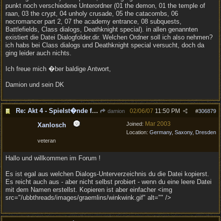
punkt noch verschiedene Unterordner (01 the demon, 01 the temple of
raan, 03 the crypt, 04 unholy crusade, 05 the catacombs, 06
necromancer part 2, 07 the academy entrance, 08 subquests,
Battlefields, Class dialogs, Deathknight special). in allen genannten
existiert die Datei Dialogfolder.dir. Welchen Ordner soll ich also nehmen?
ich habs bei Class dialogs und Deathknight special versucht, doch da
ging leider auch nichts.
Ich freue mich �ber baldige Antwort,
Damion und sein DK
Re: Akt 4 - Spielst�nde f�hren zum Spielabsturz
02/06/07
11:50 PM
damion
#
306879
Mar 2003
Joined:
Xanlosch
Location:
Germany, Saxony, Dresden
veteran
Hallo und willkommen im Forum !
Es ist egal aus welchen Dialogs-Unterverzeichnis du die Datei kopierst.
Es reicht auch aus - aber nicht selbst probiert - wenn du eine leere Datei
mit dem Namen erstellst. Kopieren ist aber einfacher <img
src="/ubbthreads/images/graemlins/winkwink.gif" alt="" />