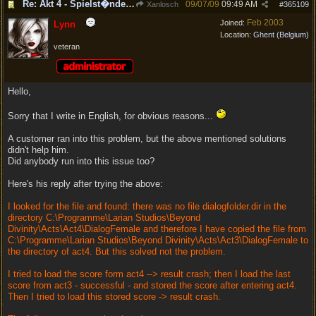
Re: Akt 4 - Spielst�nde f�hren zum Spielabsturz
09/07/09
09:49 AM
Xanlosch
#
365109
Feb 2003
Joined:
Lynn
Location:
Ghent (Belgium)
veteran
Hello,
Sorry that I write in English, for obvious reasons...
A customer ran into this problem, but the above mentioned solutions
didn't help him.
Did anybody run into this issue too?
Here's his reply after trying the above:
I looked for the file and found: there was no file dialogfolder.dir in the
directory C:\Programme\Larian Studios\Beyond
Divinity\Acts\Act4\DialogFemale and therefore I have copied the file from
C:\Programme\Larian Studios\Beyond Divinity\Acts\Act3\DialogFemale to
the directory of act4. But this solved not the problem.
I tried to load the score form act4 --> result crash; then I load the last
score from act3 - successful - and stored the score after entering act4.
Then I tried to load this stored score -> result crash.