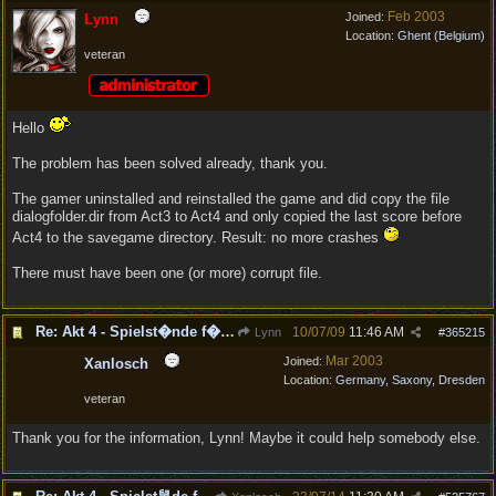
Feb 2003
Joined:
Lynn
Location:
Ghent (Belgium)
veteran
Hello
The problem has been solved already, thank you.
The gamer uninstalled and reinstalled the game and did copy the file
dialogfolder.dir from Act3 to Act4 and only copied the last score before
Act4 to the savegame directory. Result: no more crashes
There must have been one (or more) corrupt file.
Re: Akt 4 - Spielst�nde f�hren zum Spielabsturz
10/07/09
11:46 AM
Lynn
#
365215
Mar 2003
Joined:
Xanlosch
Location:
Germany, Saxony, Dresden
veteran
Thank you for the information, Lynn! Maybe it could help somebody else.