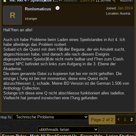
Re: Akt 4 - Spielst舅de f?ren zum Spielabsturz
23/07/14
11:30 AM
Xanlosch
#
525767
Jan 2014
Joined:
Ronlomaticus
R
Location:
Austria
stranger
Hall?hen an alle!
Auch ich habe Probleme beim Laden eines Spielstandes in Act 4. Ich
habe allerdings das Problem isoliert:
Sobald ich die Quest mit dem H舅dler Begurar, der ein Amulett sucht,
abgeschlossen habe, sind danach alle nach diesem Ereignis
abgespeicherten Spielst舅de nicht mehr ladbar und f?ren zum Crash.
Dieser NPC befindet sich links zum Aufgang in die 3. Ebene der
Akademie.
Die oben genannte Datei zu kopieren hat bei mir nicht geholfen. Die
einzige L?ung ist bei mir momentan, diese eine Quest nicht
abzuschliessen :(, schade. Meine BD Version ist die German 1.506 von
Anthology Collection.
Solange ich diese eine Q nicht abschliesse funktioniert alles tadellos.
Vielleicht hat jemand inzwischen eine l?ung gefunden.
Hop To
Page 2 of 2
1
2