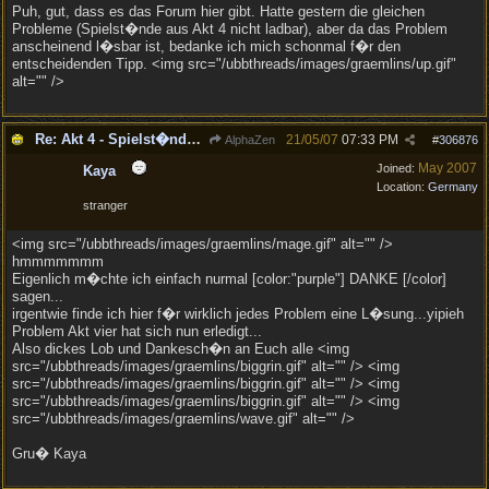
Puh, gut, dass es das Forum hier gibt. Hatte gestern die gleichen
Probleme (Spielst�nde aus Akt 4 nicht ladbar), aber da das Problem
anscheinend l�sbar ist, bedanke ich mich schonmal f�r den
entscheidenden Tipp. <img src="/ubbthreads/images/graemlins/up.gif"
alt="" />
Re: Akt 4 - Spielst�nde f�hren zum Spielabsturz
21/05/07
07:33 PM
AlphaZen
#
306876
May 2007
Joined:
Kaya
Location:
Germany
stranger
<img src="/ubbthreads/images/graemlins/mage.gif" alt="" />
hmmmmmmm
Eigenlich m�chte ich einfach nurmal [color:"purple"] DANKE [/color]
sagen...
irgentwie finde ich hier f�r wirklich jedes Problem eine L�sung...yipieh
Problem Akt vier hat sich nun erledigt...
Also dickes Lob und Dankesch�n an Euch alle <img
src="/ubbthreads/images/graemlins/biggrin.gif" alt="" /> <img
src="/ubbthreads/images/graemlins/biggrin.gif" alt="" /> <img
src="/ubbthreads/images/graemlins/biggrin.gif" alt="" /> <img
src="/ubbthreads/images/graemlins/wave.gif" alt="" />
Gru� Kaya