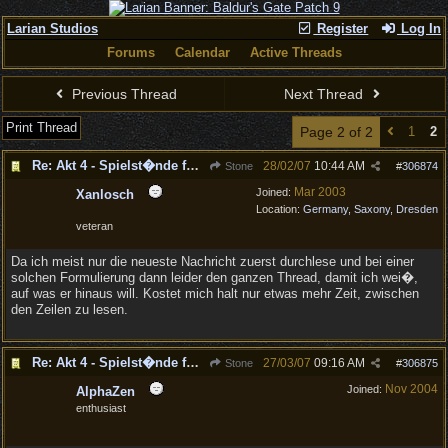
Larian Studios
Register
Log In
Forums
Calendar
Active Threads
Previous Thread
Next Thread
Print Thread
Page 2 of 2
1
2
Re: Akt 4 - Spielst�nde f�hren zum Spielabsturz
28/02/07
10:44 AM
Stone
#
306874
Mar 2003
Joined:
Xanlosch
Location:
Germany, Saxony, Dresden
veteran
Da ich meist nur die neueste Nachricht zuerst durchlese und bei einer
solchen Formulierung dann leider den ganzen Thread, damit ich wei�,
auf was er hinaus will. Kostet mich halt nur etwas mehr Zeit, zwischen
den Zeilen zu lesen.
Re: Akt 4 - Spielst�nde f�hren zum Spielabsturz
27/03/07
09:16 AM
Stone
#
306875
Nov 2004
Joined:
AlphaZen
enthusiast