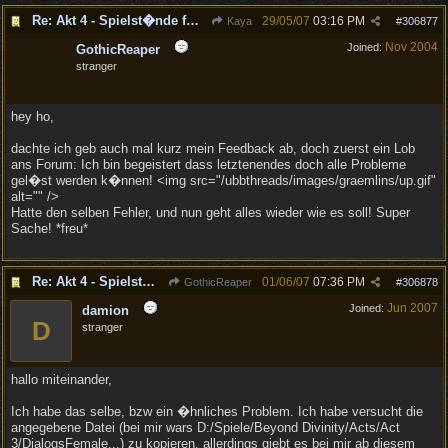
Re: Akt 4 - Spielst�nde f�hren zum Spielabsturz
29/05/07
03:16 PM
Kaya
#
306877
Nov 2004
Joined:
GothicReaper
stranger
hey ho,
dachte ich geb auch mal kurz mein Feedback ab, doch zuerst ein Lob
ans Forum: Ich bin begeistert dass letztenendes doch alle Probleme
gel�st werden k�nnen! <img src="/ubbthreads/images/graemlins/up.gif"
alt="" />
Hatte den selben Fehler, und nun geht alles wieder wie es soll! Super
Sache! *freu*
Re: Akt 4 - Spielst�nde f�hren zum Spielabsturz
01/06/07
07:36 PM
GothicReaper
#
306878
Jun 2007
Joined:
damion
D
stranger
hallo miteinander,
Ich habe das selbe, bzw ein �hnliches Problem. Ich habe versucht die
angegebene Datei (bei mir wars D:/Spiele/Beyond Divinity/Acts/Act
3/DialogsFemale...) zu kopieren, allerdings giebt es bei mir ab diesem