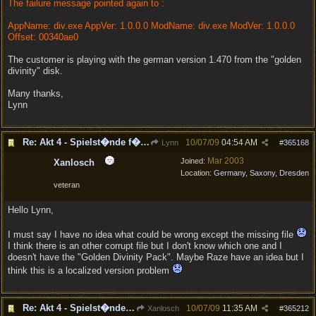
The failure message pointed again to :
AppName: div.exe AppVer: 1.0.0.0 ModName: div.exe ModVer: 1.0.0.0
Offset: 00340ae0
The customer is playing with the german version 1.470 from the "golden
divinity" disk.
Many thanks,
Lynn
Re: Akt 4 - Spielst�nde f�hren zum Spielabsturz
10/07/09
04:54 AM
Lynn
#
365168
Mar 2003
Joined:
Xanlosch
Location:
Germany, Saxony, Dresden
veteran
Hello Lynn,
I must say I have no idea what could be wrong except the missing file
I think there is an other corrupt file but I don't know which one and I
doesn't have the "Golden Divinity Pack". Maybe Raze have an idea but I
think this is a localized version problem
Re: Akt 4 - Spielst�nde f�hren zum Spielabsturz
10/07/09
11:35 AM
Xanlosch
#
365212