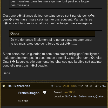
des monstres dans les murs qui me font peut etre louper
des missions
C'est une d�faillance du jeu, certains perso sont parfois coinc�s
derri�re les murs, mais cela n'arrive pas souvent. Parfois ils se
d�coincent tout seuls ou alors il faut recharger une sauvegarde.
Quote
Je me demande finalement si je ne vais pas recommencer
le jeu mais avec que de la force et agilet�.......
Si ton perso est un guerrier, tu peux totalement n�gliger l'intelligence,
mais certainement pas la constitution sinon il va se faire tuer tr�s vite.
Quant � la survie, elle augmente les chances que la cible soit atteinte
donc elle n'est pas n�gligeable.
Barta
Re: Bizzareries
21/01/08
07:22 PM
Barta
#
317744
Jan 2008
Joined:
FrenchDragon
Location:
St-Damien, Belle-chasse, Quebe...
stranger