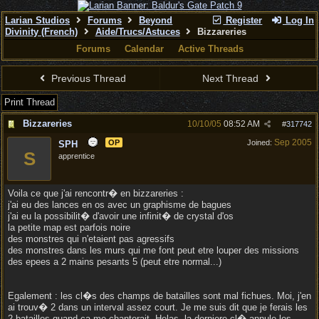
Larian Studios
Forums
Beyond
Register
Log In
Divinity (French)
Aide/Trucs/Astuces
Bizzareries
Forums
Calendar
Active Threads
Previous Thread
Next Thread
Print Thread
Bizzareries
10/10/05
08:52 AM
#
317742
Sep 2005
OP
Joined:
SPH
S
apprentice
Voila ce que j'ai rencontr� en bizzareries :
j'ai eu des lances en os avec un graphisme de bagues
j'ai eu la possibilit� d'avoir une infinit� de crystal d'os
la petite map est parfois noire
des monstres qui n'etaient pas agressifs
des monstres dans les murs qui me font peut etre louper des missions
des epees a 2 mains pesants 5 (peut etre normal...)
Egalement : les cl�s des champs de batailles sont mal fichues. Moi, j'en
ai trouv� 2 dans un interval assez court. Je me suis dit que je ferais les
2 batailles quand ca me chanterait. Helas, la derniere cl� annule les