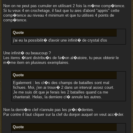
Non on ne peut pas cumuler en utilisant 2 fois la m�me comp�tence.
Si tu veux 4 en crochetage, il faut que tu aies d'abord "appris" cette
comp�tence au niveau 4 minimum et que tu utilises 4 points de
comp�tence.
Quote
j'ai eu la possibilit� d'avoir une infinit� de crystal d'os
Une infinit� ou beaucoup ?
Les items �tant distribu�s de fa�on al�atoire, tu peux obtenir le
m�me item en plusieurs exemplaires.
Quote
Egalement : les cl�s des champs de batailles sont mal
fichues. Moi, j'en ai trouv� 2 dans un interval assez court.
Je me suis dit que je ferais les 2 batailles quand ca me
chanterait. Helas, la derniere cl� annule les autres.
Non la derni�re clef n'annule pas les pr�c�dentes.
Par contre il faut cliquer sur la clef du donjon auquel on veut acc�der.
Quote