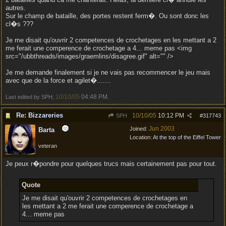
autres.
Sur le champ de bataille, des portes restent ferm�. Ou sont donc les
cl�s ???
Je me disait qu'ouvrir 2 competences de crochetages en les mettant a 2
me ferait une comperence de crochetage a 4... meme pas <img
src="/ubbthreads/images/graemlins/disagree.gif" alt="" />
Je me demande finalement si je ne vais pas recommencer le jeu mais
avec que de la force et agilet�.......
10/10/05
04:48 PM
Last edited by SPH;
.
Re: Bizzareries
10/10/05
10:12 PM
SPH
#
317743
Jun 2003
Joined:
Barta
Location:
At the top of the Eiffel Tower
veteran
Je peux r�pondre pour quelques trucs mais certainement pas pour tout.
Quote
Je me disait qu'ouvrir 2 competences de crochetages en
les mettant a 2 me ferait une comperence de crochetage a
4... meme pas