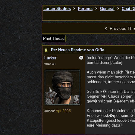
Larian Studios
Forums
General
Chat (
Previous Thr
Print Thread
Re: Neues Readme von OtRa
[color:"orange"]Wenn die P
Lurker
bombardieren[/color]
veteran
Auch wenn man sich Piraten
passt das nicht besonders
schleudern, immer noch zuv
Schiffe k�nnten mit Ballis
Gegner f�r Chaos sorgen. W
gew�hnlichen B�rgern effek
Kanonen oder Pistolen sind
Apr 2005
Joined:
Feuerwerksk�rper sein. Geg
Katapulten geschleudert we
eure Meinung dazu?