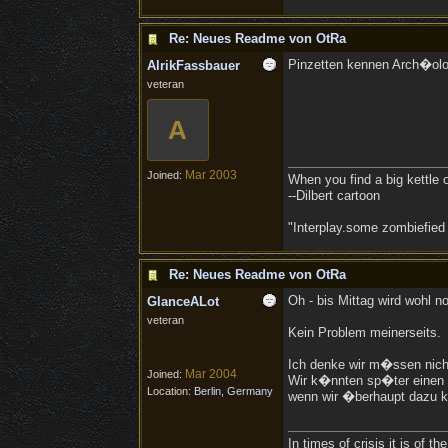
Re: Neues Readme von OtRa
Pinzetten kennen Arch�olog
AlrikFassbauer
veteran
A
Mar 2003
Joined:
When you find a big kettle of 
--Dilbert cartoon
"Interplay.some zombiefied
Re: Neues Readme von OtRa
Oh - bis Mittag wird wohl no
GlanceALot
veteran
Kein Problem meinerseits.
Ich denke wir m�ssen nicht
Mar 2004
Joined:
Wir k�nnten sp�ter einen S
Location:
Berlin, Germany
wenn wir �berhaupt dazu 
In times of crisis it is of 