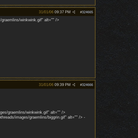
31/01/06
09:37 PM
#
324665
raemlins/winkwink.gif" alt="" />
31/01/06
09:39 PM
#
324666
es/graemlins/winkwink.gif" alt="" />
eads/images/graemlins/biggrin.gif" alt="" /> -