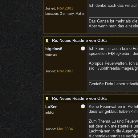
Ich denke auch das wir auf
Nov 2003
Joined:
Location:
Germany, Mainz
Das Ganze ist mehr als die
Aber wenn man das einzelne
Re: Neues Readme von OtRa
Ich kann mir auch keine Fe
bigclaw6
speziellen F�higkeiten, di
veteran
Apropos Feuerwaffen. Ich sa
src="/ubbthreads/images/gra
Nov 2003
Joined:
Genieße Dein Leben ständig,
Re: Neues Readme von OtRa
Keine Feuerwaffen in Perfe
LuSer
dass wir geklaut haben <im
addict
Zum Thema Lu und Feuerwaff
auf dem ein meistenteils un
Mar 2004
Joined:
Lachtr�nen in die Augen get
Alchemiekenntnisse verf�gen