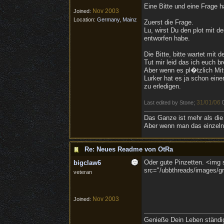
Eine Bitte und eine Frage h
Nov 2003
Joined:
Location:
Germany, Mainz
Zuerst die Frage.
Lu, wirst Du den plot mit 
entworfen habe.
Die Bitte, bitte wartet mit
Tut mir leid das ich euch 
Aber wenn es pl�tzlich Mit
Lurker hat es ja schon ei
zu erledigen.
31/01/06
Last edited by Stone;
Das Ganze ist mehr als die
Aber wenn man das einzelne
Re: Neues Readme von OtRa
Oder gute Pinzetten. <img s
bigclaw6
src="/ubbthreads/images/gra
veteran
Nov 2003
Joined:
Genieße Dein Leben ständig,