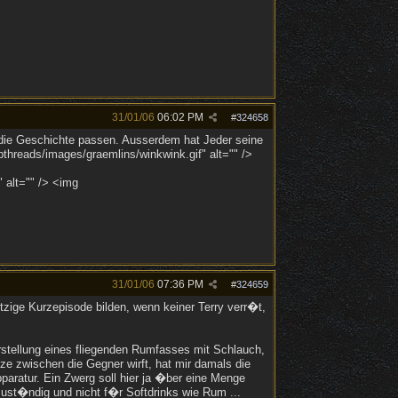
31/01/06
06:02 PM
#
324658
 die Geschichte passen. Ausserdem hat Jeder seine
threads/images/graemlins/winkwink.gif" alt="" />
 alt="" /> <img
31/01/06
07:36 PM
#
324659
zige Kurzepisode bilden, wenn keiner Terry verr�t,
rstellung eines fliegenden Rumfasses mit Schlauch,
nze zwischen die Gegner wirft, hat mir damals die
pparatur. Ein Zwerg soll hier ja �ber eine Menge
zust�ndig und nicht f�r Softdrinks wie Rum ...