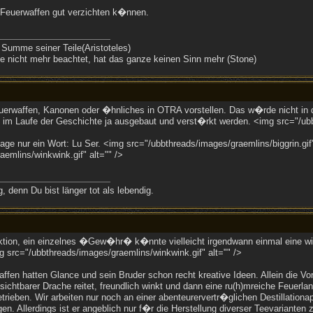
 Feuerwaffen gut verzichten k�nnen.
 Summe seiner Teile(Aristoteles)
 nicht mehr beachtet, hat das ganze keinen Sinn mehr (Stone)
uerwaffen, Kanonen oder �hnliches in OTRA vorstellen. Das w�rde nicht in
e im Laufe der Geschichte ja ausgebaut und verst�rkt werden. <img src="/ubb
ge nur ein Wort: Lu Ser. <img src="/ubbthreads/images/graemlins/biggrin.gif"
emlins/winkwink.gif" alt="" />
 denn Du bist länger tot als lebendig.
ktion, ein einzelnes �Gew�hr� k�nnte vielleicht irgendwann einmal eine wit
g src="/ubbthreads/images/graemlins/winkwink.gif" alt="" />
en hatten Glance und sein Bruder schon recht kreative Ideen. Allein die Vo
sichtbarer Drache reitet, freundlich winkt und dann eine ru(h)mreiche Feuerla
rieben. Wir arbeiten nur noch an einer abenteurervertr�glichen Destillationa
. Allerdings ist er angeblich nur f�r die Herstellung diverser Teevarianten 