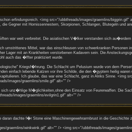
schon erfindungsreich. <img src="/ubbthreads/images/graemlins/biggrin.gif" a
h, die Gegner mit Hornissennestern, Skorpionen, Schlangen, Blutegeln und a
ften war weit verbreitet. Die asiatischen V�lker verstanden sich au�erdem
uch umstrittenes Mittel, war das einschleusen von schwerkranken Personen i
er Lager mit an Krankheiten verstorbenen Kadavern sein. Die Ansteckungsg
l auch das �ffter praktiziert wurde.
chologische" Kriegsf�hrung. Die Schlacht um Pelusium wurde von dem Pers
den einfach lebende Katzen vor ihre Schilde, die den �gyptern heilig waren 
apitulieren. Ich glaube, das war eine Schlacht, ganz in Alriks Sinne. <img s
eads/images/graemlins/smile.gif" alt="" />
n sich unz�hlige M�glichkeiten,ohne den Einsatz von Feurerwaffen. Die Sache
hreads/images/graemlins/evilgrin1.gif" alt="" />
e daran dachte f�r Stone eine Maschinengewehrarmbrust in die Geschichte z
s/graemlins/winkwink.gif" alt="" /> <img src="/ubbthreads/images/graemlins/b