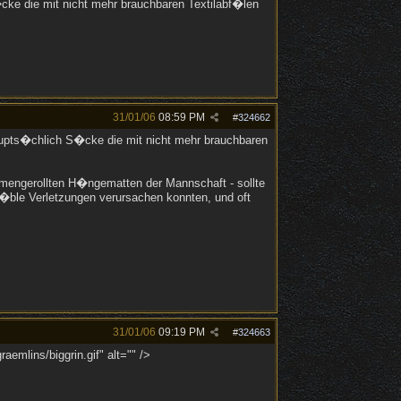
ke die mit nicht mehr brauchbaren Textilabf�len
31/01/06
08:59 PM
#
324662
aupts�chlich S�cke die mit nicht mehr brauchbaren
mengerollten H�ngematten der Mannschaft - sollte
�ble Verletzungen verursachen konnten, und oft
31/01/06
09:19 PM
#
324663
emlins/biggrin.gif" alt="" />