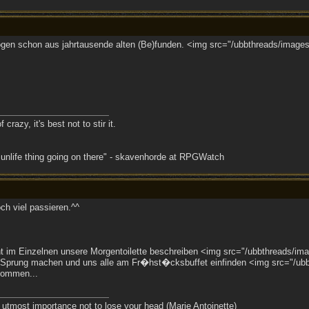
en schon aus jahrtausende alten (Be)funden. <img src="/ubbthreads/images/g
crazy, it's best not to stir it.
 unlife thing going on there" - skavenhorde at RPGWatch
ch viel passieren.^^
 im Einzelnen unsere Morgentoilette beschreiben <img src="/ubbthreads/imag
prung machen und uns alle am Fr�hst�cksbuffet einfinden <img src="/ubbthr
kommen...
the utmost importance not to lose your head (Marie Antoinette)