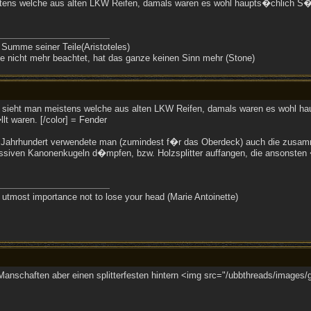
tens welche aus alten LKW Reifen, damals waren es wohl haupts�chlich S�c
 Summe seiner Teile(Aristoteles)
 nicht mehr beachtet, hat das ganze keinen Sinn mehr (Stone)
e sieht man meistens welche aus alten LKW Reifen, damals waren es wohl h
llt waren. [/color] = Fender
te Jahrhundert verwendete man (zumindest f�r das Oberdeck) auch die zusam
siven Kanonenkugeln d�mpfen, bzw. Holzsplitter auffangen, die ansonsten 
the utmost importance not to lose your head (Marie Antoinette)
nschaften aber einen splitterfesten hintern <img src="/ubbthreads/images/gra