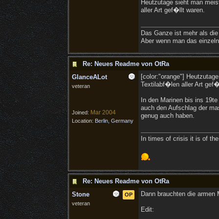
Heutzutage sieht man meis
aller Art gef�llt waren.
Das Ganze ist mehr als die
Aber wenn man das einzelne
Re: Neues Readme von OtRa
[color:"orange"] Heutzutag
GlanceALot
Textilabf�len aller Art gef�
veteran
In den Marinen bis ins 19
auch den Aufschlag der mas
Mar 2004
Joined:
genug auch haben.
Location:
Berlin, Germany
In times of crisis it is of 
Re: Neues Readme von OtRa
Dann brauchten die armen Ma
Stone
OP
veteran
Edit: