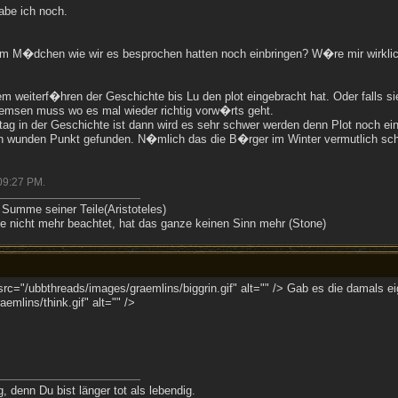
abe ich noch.
dem M�dchen wie wir es besprochen hatten noch einbringen? W�re mir wirklic
 dem weiterf�hren der Geschichte bis Lu den plot eingebracht hat. Oder falls 
bremsen muss wo es mal wieder richtig vorw�rts geht.
tag in der Geschichte ist dann wird es sehr schwer werden denn Plot noch ei
nen wunden Punkt gefunden. N�mlich das die B�rger im Winter vermutlich sc
09:27 PM
.
 Summe seiner Teile(Aristoteles)
 nicht mehr beachtet, hat das ganze keinen Sinn mehr (Stone)
rc="/ubbthreads/images/graemlins/biggrin.gif" alt="" /> Gab es die damals e
emlins/think.gif" alt="" />
 denn Du bist länger tot als lebendig.