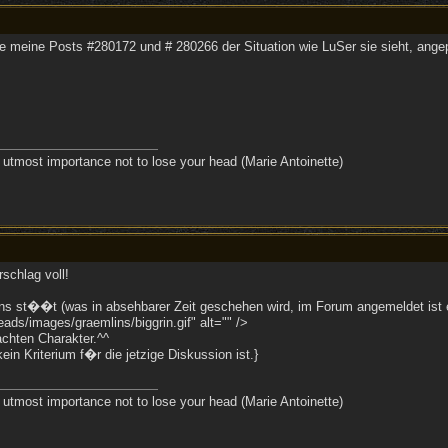
eine Posts #280172 und # 280266 der Situation wie LuSer sie sieht, angepa
the utmost importance not to lose your head (Marie Antoinette)
schlag voll!
ns st��t (was in absehbarer Zeit geschehen wird, im Forum angemeldet ist e
ds/images/graemlins/biggrin.gif" alt="" />
chten Charakter.^^
in Kriterium f�r die jetzige Diskussion ist.}
the utmost importance not to lose your head (Marie Antoinette)