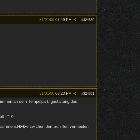
31/01/06
07:49 PM
#
324660
31/01/06
08:23 PM
#
324661
usammen an dem Tempelpart, gestaltung des
lt="" />
e zusammenst��e zwichen den Schiffen vermeiden