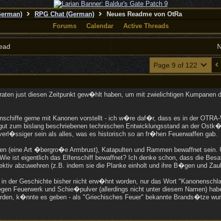
German)
RPG Chat (German)
Neues Readme von OtRa
Forums
Calendar
Active Threads
ead
N
Page 9 of 122
iraten just diesen Zeitpunkt gew�hlt haben, um mit zwielichtigen Kumpanen d
schiffe gerne mit Kanonen vorstellt - ich w�re daf�r, dass es in der OTRA
 gut zum bislang beschriebenen technischen Entwicklungsstand an der Ostk
erl�ssiger sein als alles, was es historisch so an fr�hen Feuerwaffen gab.
ten (eine Art �bergro�e Armbrust), Katapulten und Rammen bewaffnet sein. 
ie ist eigentlich das Elfenschiff bewaffnet? Ich denke schon, dass die Besat
tiv abzuwehren (z.B. indem sie die Planke einholt und ihre B�gen und Zau
 in der Geschichte bisher nicht erw�hnt worden, nur das Wort "Kanonenschl
en Feuerwerk und Schie�pulver (allerdings nicht unter diesem Namen) habe 
rden, k�nnte es geben - als "Griechisches Feuer" bekannte Brands�tze wurde