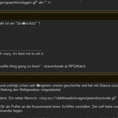
s/graemlins/biggrin.gif" alt="" />
akt ist ein "Sto�schutz" ?
crazy, it's best not to stir it.
 unlife thing going on there" - skavenhorde at RPGWatch
 und verfolgt schon seit l�ngerem unsere geschichte und hat mit Glance z
 Heilung des Weltgewebes mitgearbeitet.
ernt. Ein netter Mensch. <img src="/ubbthreads/images/graemlins/smile.gif" a
Dir als Puffer an der Aussenwand eines Schiffes vorstellen. Der soll hart
inander liegen.