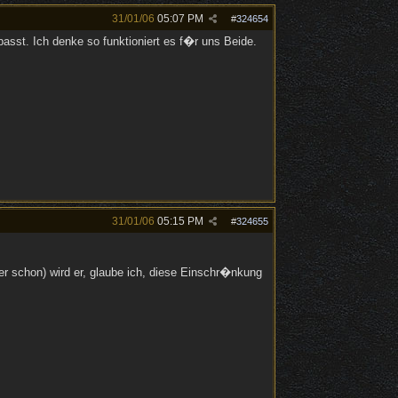
31/01/06
05:07 PM
#
324654
sst. Ich denke so funktioniert es f�r uns Beide.
31/01/06
05:15 PM
#
324655
r schon) wird er, glaube ich, diese Einschr�nkung