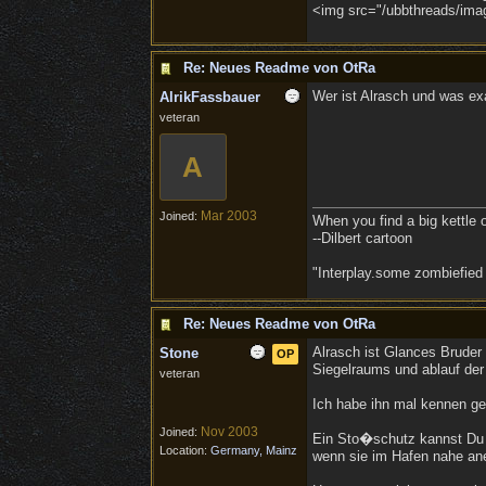
<img src="/ubbthreads/image
Re: Neues Readme von OtRa
Wer ist Alrasch und was ex
AlrikFassbauer
veteran
A
Mar 2003
Joined:
When you find a big kettle of 
--Dilbert cartoon
"Interplay.some zombiefied
Re: Neues Readme von OtRa
Alrasch ist Glances Bruder
Stone
OP
Siegelraums und ablauf der
veteran
Ich habe ihn mal kennen gel
Nov 2003
Joined:
Ein Sto�schutz kannst Du 
Location:
Germany, Mainz
wenn sie im Hafen nahe ane