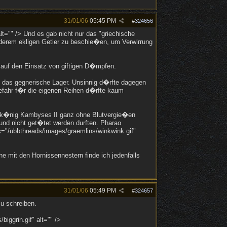
31/01/06
05:45 PM
#
324656
lt="" /> Und es gab nicht nur das "griechische
nderem ekligen Getier zu beschie�en, um Verwirrung
 auf den Einsatz von giftigen D�mpfen.
n das gegnerische Lager. Unsinnig d�rfte dagegen
efahr f�r die eigenen Reihen d�rfte kaum
erk�nig Kambyses II ganz ohne Blutvergie�en
und nicht get�tet werden durften. Pharao
rc="/ubbthreads/images/graemlins/winkwink.gif"
 mit den Hornissennestern finde ich jedenfalls
31/01/06
05:49 PM
#
324657
u schreiben.
iggrin.gif" alt="" />