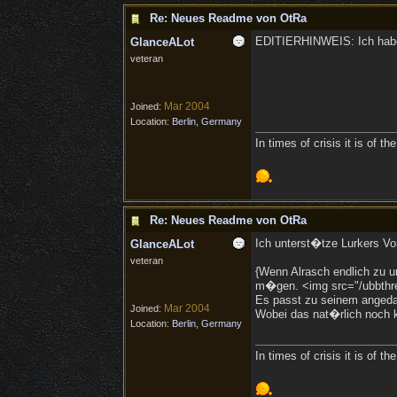
Re: Neues Readme von OtRa
EDITIERHINWEIS: Ich habe m
GlanceALot
veteran
Mar 2004
Joined:
Location:
Berlin, Germany
In times of crisis it is of 
Re: Neues Readme von OtRa
Ich unterst�tze Lurkers Vor
GlanceALot
veteran
{Wenn Alrasch endlich zu u
m�gen. <img src="/ubbthrea
Es passt zu seinem angeda
Mar 2004
Joined:
Wobei das nat�rlich noch ke
Location:
Berlin, Germany
In times of crisis it is of 