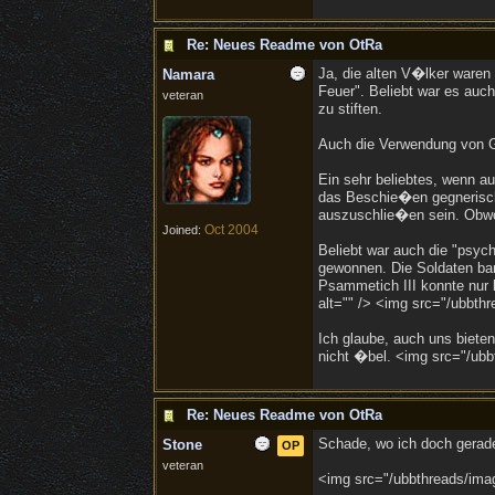
Re: Neues Readme von OtRa
Ja, die alten V�lker waren 
Namara
Feuer". Beliebt war es auc
veteran
zu stiften.
Auch die Verwendung von Gi
Ein sehr beliebtes, wenn a
das Beschie�en gegnerisch
auszuschlie�en sein. Obwoh
Oct 2004
Joined:
Beliebt war auch die "psy
gewonnen. Die Soldaten ban
Psammetich III konnte nur k
alt="" /> <img src="/ubbthr
Ich glaube, auch uns biete
nicht �bel. <img src="/ubbt
Re: Neues Readme von OtRa
Schade, wo ich doch gerad
Stone
OP
veteran
<img src="/ubbthreads/image