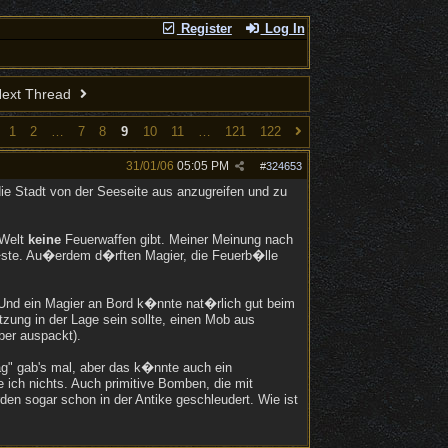
Register
Log In
ext Thread
1
2
…
7
8
9
10
11
…
121
122
31/01/06
05:05 PM
#
324653
ie Stadt von der Seeseite aus anzugreifen und zu
-Welt
keine
Feuerwaffen gibt. Meiner Meinung nach
�ste. Au�erdem d�rften Magier, die Feuerb�lle
Und ein Magier an Bord k�nnte nat�rlich gut beim
zung in der Lage sein sollte, einen Mob aus
ber auspackt).
ag" gab's mal, aber das k�nnte auch ein
ich nichts. Auch primitive Bomben, die mit
n sogar schon in der Antike geschleudert. Wie ist