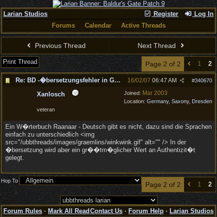
Larian Studios
Register
Log In
Forums
Calendar
Active Threads
Previous Thread
Next Thread
Print Thread
Page 2 of 2
1
2
Re: BD -�bersetzungsfehler in Gold Games 9 ?-
16/02/07
06:47 AM
#
340670
Mar 2003
Joined:
Xanlosch
Location:
Germany, Saxony, Dresden
veteran
Ein W�rterbuch Raanaar - Deutsch gibt es nicht, dazu sind die Sprachen
einfach zu unterschiedlich <img
src="/ubbthreads/images/graemlins/winkwink.gif" alt="" /> In der
�bersetzung wird aber ein gr��tm�glicher Wert an Authentizit�t
gelegt.
Hop To
Page 2 of 2
1
2
Forum Rules
·
Mark All Read
Contact Us
·
Forum Help
·
Larian Studios