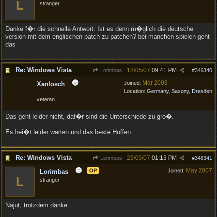
L
stranger
Danke f�r die schnelle Antwort. Ist es denn m�glich die deutsche
version mit dem englischen patch zu patchen? bei manchen spielen geht
das
Re: Windows Vista
18/05/07
09:41 PM
Lorimbas
#
346340
Mar 2003
Joined:
Xanlosch
Location:
Germany, Saxony, Dresden
veteran
Das geht leider nicht, daf�r sind die Unterschiede zu gro�.
Es hei�t leider warten und das beste Hoffen.
Re: Windows Vista
23/05/07
01:13 PM
Lorimbas
#
346341
May 2007
OP
Joined:
Lorimbas
L
stranger
Najut, trotzdem danke.