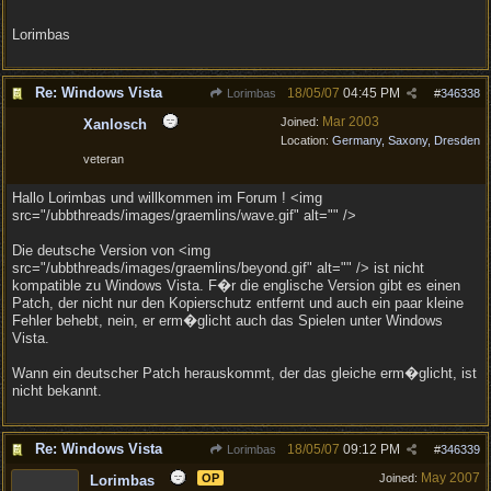
Lorimbas
Re: Windows Vista
18/05/07
04:45 PM
Lorimbas
#
346338
Mar 2003
Joined:
Xanlosch
Location:
Germany, Saxony, Dresden
veteran
Hallo Lorimbas und willkommen im Forum ! <img
src="/ubbthreads/images/graemlins/wave.gif" alt="" />
Die deutsche Version von <img
src="/ubbthreads/images/graemlins/beyond.gif" alt="" /> ist nicht
kompatible zu Windows Vista. F�r die englische Version gibt es einen
Patch, der nicht nur den Kopierschutz entfernt und auch ein paar kleine
Fehler behebt, nein, er erm�glicht auch das Spielen unter Windows
Vista.
Wann ein deutscher Patch herauskommt, der das gleiche erm�glicht, ist
nicht bekannt.
Re: Windows Vista
18/05/07
09:12 PM
Lorimbas
#
346339
May 2007
OP
Joined:
Lorimbas