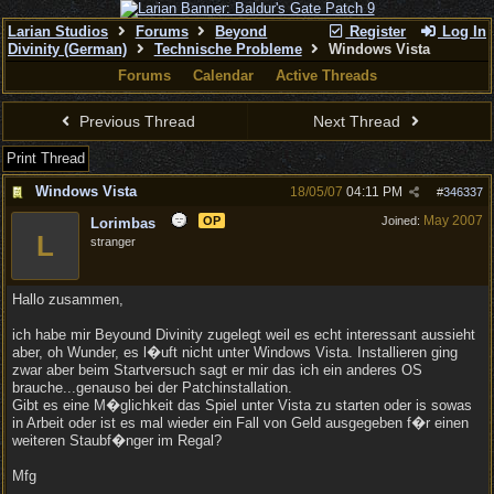
Larian Studios
Forums
Beyond
Register
Log In
Divinity (German)
Technische Probleme
Windows Vista
Forums
Calendar
Active Threads
Previous Thread
Next Thread
Print Thread
Windows Vista
18/05/07
04:11 PM
#
346337
May 2007
OP
Joined:
Lorimbas
L
stranger
Hallo zusammen,
ich habe mir Beyound Divinity zugelegt weil es echt interessant aussieht
aber, oh Wunder, es l�uft nicht unter Windows Vista. Installieren ging
zwar aber beim Startversuch sagt er mir das ich ein anderes OS
brauche...genauso bei der Patchinstallation.
Gibt es eine M�glichkeit das Spiel unter Vista zu starten oder is sowas
in Arbeit oder ist es mal wieder ein Fall von Geld ausgegeben f�r einen
weiteren Staubf�nger im Regal?
Mfg