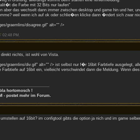
lit�t die Farbe mit 32 Bits nur laufen"
en aber das wechselt dann immer zwischen desktop und game hin und her, un
mme? weil wenn ich auf ok oder schlie�en klicke dann �ndert sich zwar nix,
s/graemlins/disagree.gif" alt="" />
7
02:48 PM
.
irekt nichts, ist wohl von Vista.
/graemlins/div.gif" alt="" /> ist selbst nur f�r 16bit Farbtiefe ausgelegt, al
e Farbtiefe auf 16bit ein, vielleicht verschwindet dann die Meldung. Wenn dies
bla hortomosch !
M - postet mehr im Forum.
tellen auf 16bit? im configtool gibts die option ja nich und im game selber 