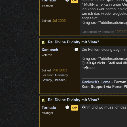
Tornado
OP
" MultiFrame kann unter Qua
stranger
ich kann zwar normal spiel
wie ich das wieder wegbeko
angezeigt
Jul 2006
Joined:
<img src="/ubbthreads/image
10/06/0
Last edited by Tornado;
Re: Divine Divinity mit Vista?
Die Fehlermeldung sagt mir d
Xanlosch
veteran
<img src="/ubbthreads/images
Qualit�t nicht. Stell mal di
m�ssen.
Mar 2003
Joined:
Location:
Germany,
Saxony, Dresden
Xanlosch's Home
-
Fortom
Kein Support via Foren-P
Re: Divine Divinity mit Vista?
�hm und wo muss ich das ums
Tornado
OP
stranger