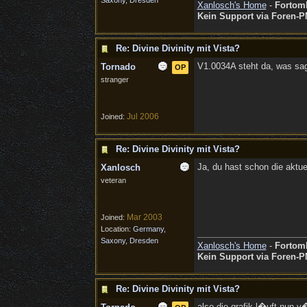
Saxony, Dresden
Xanlosch's Home
-
Fortom
Kein Support via Foren-P
Re: Divine Divinity mit Vista?
V1.0034A steht da, was sagt
Tornado
OP
stranger
Jul 2006
Joined:
Re: Divine Divinity mit Vista?
Ja, du hast schon die aktu
Xanlosch
veteran
Mar 2003
Joined:
Location:
Germany,
Saxony, Dresden
Xanlosch's Home
-
Fortom
Kein Support via Foren-P
Re: Divine Divinity mit Vista?
also die grafik l�uft nun v