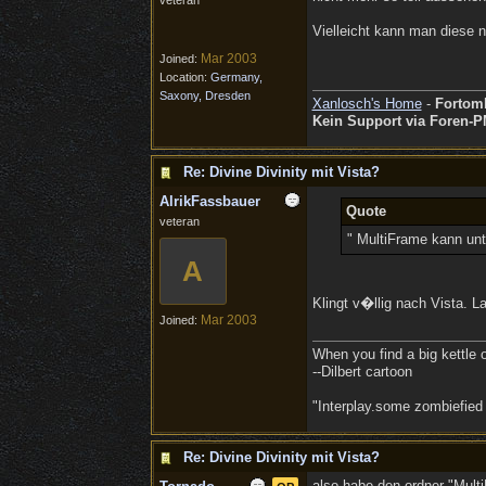
veteran
Vielleicht kann man diese 
Mar 2003
Joined:
Location:
Germany,
Saxony, Dresden
Xanlosch's Home
-
Fortom
Kein Support via Foren-P
Re: Divine Divinity mit Vista?
AlrikFassbauer
Quote
veteran
" MultiFrame kann unt
A
Klingt v�llig nach Vista. L
Mar 2003
Joined:
When you find a big kettle of 
--Dilbert cartoon
"Interplay.some zombiefied
Re: Divine Divinity mit Vista?
also habe den ordner "Mult