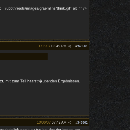
="/ubbthreads/images/graemlins/think.gif" alt="" />
11/06/07
03:49 PM
#
346561
setzt, mit zum Teil haarstr�ubenden Ergebnissen.
13/06/07
07:42 AM
#
346562
rscheinlich damit zu tun hat das der laptop von