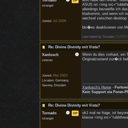
Tornado
OP
ASUS ist <img src="/ubbthr
stranger
allerdings bezweifle ich da
klarkommt, und wenn ich nu
wechsel zwischen desktop un
Jul 2006
Joined:
blo�es deaktivieren von Mu
13/06/0
Last edited by Tornado;
Re: Divine Divinity mit Vista?
Wenn du dies vorhast, ein 
Xanlosch
Originalzustand zur�ck bek
veteran
Mar 2003
Joined:
Location:
Germany,
Saxony, Dresden
Xanlosch's Home
-
Fortom
Kein Support via Foren-P
Re: Divine Divinity mit Vista?
ok1 mal ne frage, ist beyon
Tornado
OP
klasse <img src="/ubbthread
stranger