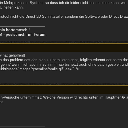
n Mehrprozessor-System, so dass ich dir leider nicht beschreiben kann, wie ma
. helfen kann.
stool nicht die Direct 3D Schnittstelle, sondern die Software oder Direct Draw. 
bla hortomosch !
M - postet mehr im Forum.
 hat geholfen!!
ch das problem das das nich zu installieren geht, folglich erkennt der patch das
ehn? wenn nich auch ni schlimm hab bis jetzt auch ohne patch gespielt und 
bthreads/images/graemlins/smile.gif" alt="" />
ch-Versuche unternimmst: Welche Version wird rechts unten im Hauptmen� a
st.