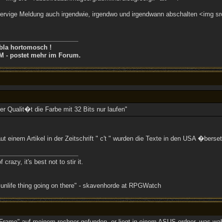
nervige Meldung auch irgendwie, irgendwo und irgendwann abschalten <img src
bla hortomosch !
M - postet mehr im Forum.
er Qualit�t die Farbe mit 32 Bits nur laufen"
aut einem Artikel in der Zeitschrift " c't " wurden die Texte in den USA �ber
crazy, it's best not to stir it.
 unlife thing going on there" - skavenhorde at RPGWatch
iFrame" auf meinem rechner gefunden, er liegt in einem ASUS ordner, was wah