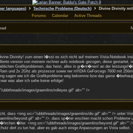
ther languages)
Technische Probleme (Deutsch)
Divine Divinity mit
Forums
Calendar
Active Threads
ead
N
ivine Divinity! zum einen l�sst es sich nicht auf meinem Vista-Notebook insta
llierte version von meinem rechner aufs notebook gezogen, diese gestartet, na
rheblichen Grafikproblemen, das heist, alles in gr�nt�nen! an der leistungsf
B Ram und 2x 2Ghz als prozessor sowie ner nVIDIA GeForcego 7600 mit 256m
ung sagen wie ich die Grafikprobleme weg bekomme bzw das game �berhaupt ers
zwar was aber ich sehe keine erfolge!
ubbthreads/images/graemlins/rolleyes.gif" alt="" />
icht, dass <img src="/ubbthreads/images/graemlins/div.gif" alt="" /> unter Vis
aemlins/beyond.gif" alt="" />, dass sp�ter erschien macht schon Probleme u
 J�hrchen �lter. <img src="/ubbthreads/images/graemlins/beyond.gif" alt="" />
hutz dort zu tun hat, aber es gab auch einige Anpassungen an Vista selbst.