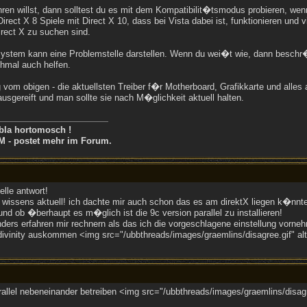
n willst, dann solltest du es mit dem Kompatibilit�tsmodus probieren, wenn 
irect X 8 Spiele mit Direct X 10, dass bei Vista dabei ist, funktionieren und 
irect X zu suchen sind.
ystem kann eine Problemstelle darstellen. Wenn du wei�t wie, dann beschr�
hmal auch helfen.
om obigen - die aktuellsten Treiber f�r Motherboard, Grafikkarte und alles an
ausgereift und man sollte sie nach M�glichkeit aktuell halten.
bla hortomosch !
M - postet mehr im Forum.
lle antwort!
s wissens aktuell! ich dachte mir auch schon das es am direktX liegen k�nnte,
 und ob �berhaupt es m�glich ist die 9c version parallel zu installieren!
onders erfahren mir rechnern als das ich die vorgeschlagene einstellung vorn
divinity auskommen <img src="/ubbthreads/images/graemlins/disagree.gif" alt
allel nebeneinander betreiben <img src="/ubbthreads/images/graemlins/disagre