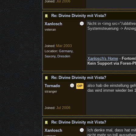
Jul 2006
Joined:
Re: Divine Divinity mit Vista?
Nicht in <img src="/ubbthre
Xanlosch
Systemsteuerung -> Anzeige 
veteran
Mar 2003
Joined:
Location:
Germany,
Saxony, Dresden
Xanlosch's Home
-
Fortom
Kein Support via Foren-P
Re: Divine Divinity mit Vista?
also hab die einstellung ge
Tornado
OP
das wird immer wieder bei 1
stranger
Jul 2006
Joined:
Re: Divine Divinity mit Vista?
Ich denke mal, dass hat mi
Xanlosch
nicht mehr so toll aussehen