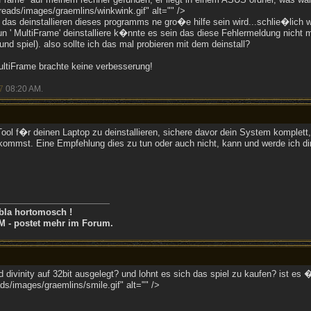
eads/images/graemlins/winkwink.gif" alt="" />
s das deinstallieren dieses programms ne gro�e hilfe sein wird...schlie�lich w
n ' MultiFrame' deinstalliere k�nnte es sein das diese Fehlermeldung nicht 
d spiel). also sollte ich das mal probieren mit dem deinstall?
ltiFrame brachte keine verbesserung!
7
08:20 AM
.
Tool f�r deinen Laptop zu deinstallieren, sichere davor dein System komplett
ommst. Eine Empfehlung dies zu tun oder auch nicht, kann und werde ich dir
bla hortomosch !
M - postet mehr im Forum.
d divinity auf 32bit ausgelegt? und lohnt es sich das spiel zu kaufen? ist es 
s/images/graemlins/smile.gif" alt="" />