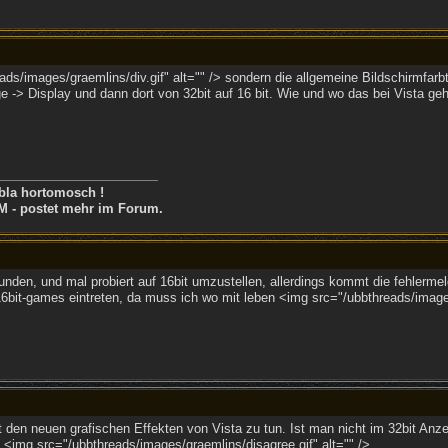
ads/images/graemlins/div.gif" alt="" /> sondern die allgemeine Bildschirmfar
-> Display und dann dort von 32bit auf 16 bit. Wie und wo das bei Vista geh
bla hortomosch !
M - postet mehr im Forum.
funden, und mal probiert auf 16bit umzustellen, allerdings kommt die fehler
6bit-games eintreten, da muss ich wo mit leben <img src="/ubbthreads/images
t den neuen grafischen Effekten von Vista zu tun. Ist man nicht im 32bit An
 <img src="/ubbthreads/images/graemlins/disagree.gif" alt="" />