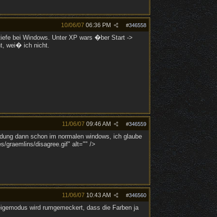
10/06/07
06:36 PM
#
346558
btiefe bei Windows. Unter XP wars �ber Start ->
t, wei� ich nicht.
11/06/07
09:46 AM
#
346559
meldung dann schon im normalen windows, ich glaube
/graemlins/disagree.gif" alt="" />
11/06/07
10:43 AM
#
346560
zeigemodus wird rumgemeckert, dass die Farben ja