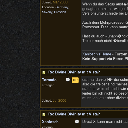
Mar 2003
Joined:
Wenn du das Setup ausf�hre
Location:
Germany,
gesagt auch nicht, wie gut D
Saxony, Dresden
Versionsunterschiede bei D
Auch dein Mehrprozessor-S
Prozessor. Dies kann manc
Hast du auch - unabh�ngig v
Treiber noch nicht �berall 
Xanlosch's Home
-
Fortom
Kein Support via Foren-P
Re: Divine Divinity mit Vista?
erstmal danke f�r die schne
Tornado
OP
also die treiber sind meine
stranger
drauf ist weis ich nicht wie
leider bin ich nicht so bes
muss ich jetzt ohne divine 
Jul 2006
Joined:
Re: Divine Divinity mit Vista?
Direct X kann man nicht par
Xanlosch
veteran