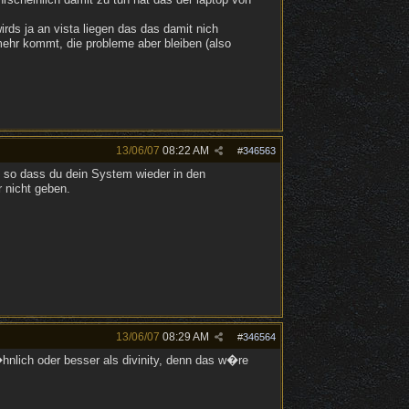
irds ja an vista liegen das das damit nich
mehr kommt, die probleme aber bleiben (also
13/06/07
08:22 AM
#
346563
, so dass du dein System wieder in den
 nicht geben.
13/06/07
08:29 AM
#
346564
�hnlich oder besser als divinity, denn das w�re