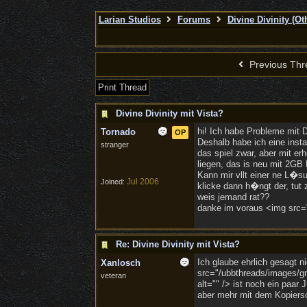
Larian Studios
Forums
Divine Divinity (O
Previous Thr
Print Thread
Divine Divinity mit Vista?
hi! Ich habe Probleme mit D
Tornado
OP
Deshalb habe ich eine insta
stranger
das spiel zwar, aber mit e
liegen, das is neu mit 2G
Kann mir vllt einer ne L�s
Jul 2006
Joined:
klicke dann h�ngt der, tut 
weis jemand rat??
danke im voraus <img src="/
Re: Divine Divinity mit Vista?
Ich glaube ehrlich gesagt n
Xanlosch
src="/ubbthreads/images/gr
veteran
alt="" /> ist noch ein paar
aber mehr mit dem Kopiersc