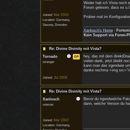
Weder hab ich Vista noch ei
Forum gelesen, dass es u.U
Mar 2003
Joined:
Probier mal im Konfiguration
Location:
Germany,
Saxony, Dresden
Xanlosch's Home
-
Fortom
Kein Support via Foren-P
Re: Divine Divinity mit Vista?
hey, das mit dem direktDraw
Tornado
OP
vielen dank, jetzt bleibt no
stranger
kann man das irgendwie umg
danke nochma <img src="/ub
Jul 2006
Joined:
Re: Divine Divinity mit Vista?
Bevor du irgendwelche Pat
Xanlosch
dann, welche Version du ha
veteran
Mar 2003
Joined:
Location:
Germany,