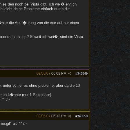
es den noch bei Vista gibt. Ich wei� ehrlich
vielleicht deine Probleme einfach durch die
nke die Ausf�hrung von div.exe auf nur einen
dere installiert? Soweit ich wei�, sind die Vista-
09/06/07
06:03 PM
#
346549
 unter 9c lief es ohne probleme, aber da die 10
ehmen k�nnte (nur 1 Prozessor).
="" />
09/06/07
06:12 PM
#
346550
e.gif" alt="" />