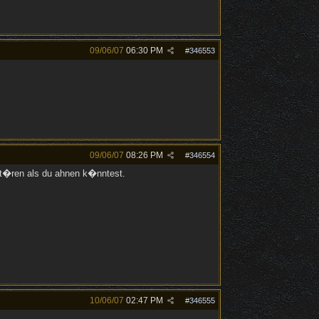
09/06/07
06:30 PM
#
346553
09/06/07
08:26 PM
#
346554
st�ren als du ahnen k�nntest.
10/06/07
02:47 PM
#
346555