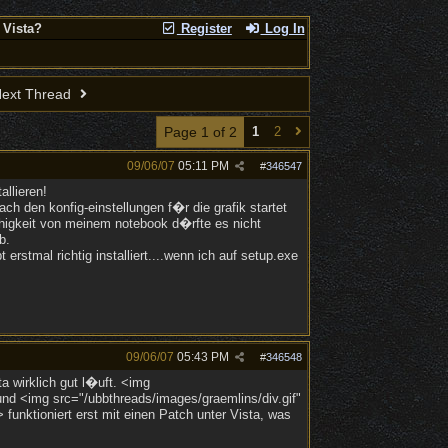
 Vista?
Register
Log In
ext Thread
Page 1 of 2
1
2
09/06/07
05:11 PM
#
346547
llieren!
ch den konfig-einstellungen f�r die grafik startet
�higkeit von meinem notebook d�rfte es nicht
b.
tmal richtig installiert....wenn ich auf setup.exe
09/06/07
05:43 PM
#
346548
ta wirklich gut l�uft. <img
nd <img src="/ubbthreads/images/graemlins/div.gif"
 funktioniert erst mit einen Patch unter Vista, was