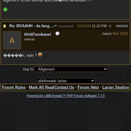
eigentlich schon einmal abschlie�end behandelt???
Re: BOAAHH - da fange ich wieder bei 0 an
22/02/09
11:20 PM
harganaxki
#
360054
Mar 2003
Joined:
AlrikFassbauer
A
veteran
�����h, nein ?
Hop To
Forum Rules
·
Mark All Read
Contact Us
·
Forum Help
·
Larian Studios
Powered by UBB.threads™ PHP Forum Software 7.7.5