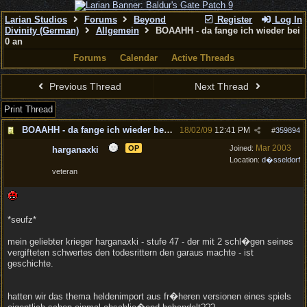
Larian Studios
Forums
Beyond
Register
Log In
Divinity (German)
Allgemein
BOAAHH - da fange ich wieder bei
0 an
Forums
Calendar
Active Threads
Previous Thread
Next Thread
Print Thread
BOAAHH - da fange ich wieder bei 0 an
18/02/09
12:41 PM
#
359894
Mar 2003
OP
Joined:
harganaxki
Location:
d�sseldorf
veteran
*seufz*
mein geliebter krieger harganaxki - stufe 47 - der mit 2 schl�gen seines
vergifteten schwertes den todesrittern den garaus machte - ist
geschichte.
hatten wir das thema heldenimport aus fr�heren versionen eines spiels