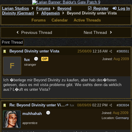
Larian Studios
Forums
Beyond
Register
Log In
Divinity (German)
Allgemein
Beyond Divinity unter Vista
Forums
Calendar
Active Threads
Previous Thread
Next Thread
Print Thread
Beyond Divinity unter Vista
25/08/09
12:16 AM
#
380551
Aug 2009
OP
Joined:
fux
F
stranger
Ich �berlege mir Beyond Divinity zu kaufen, aber hab des�fteren
gelesen, dass es mit vista probleme gibt. Wie siehts denn da wirklich
aus? L�uft es unter Vista?
Re: Beyond Divinity unter Vista
08/09/09
02:22 PM
fux
#
383934
Aug 2009
Joined:
muhhahah
Location:
Germany
apprentice