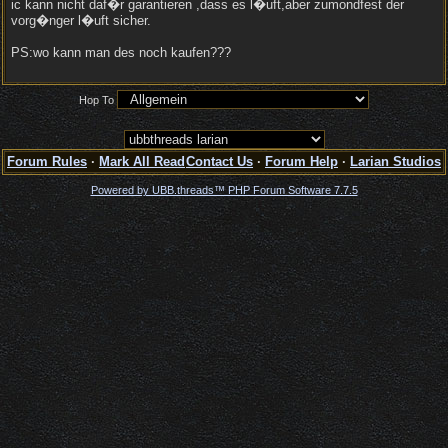
ic kann nicht daf�r garantieren ,dass es l�uft,aber zumondfest der
vorg�nger l�uft sicher.
PS:wo kann man des noch kaufen???
Hop To
Forum Rules
·
Mark All Read
Contact Us
·
Forum Help
·
Larian Studios
Powered by UBB.threads™ PHP Forum Software 7.7.5