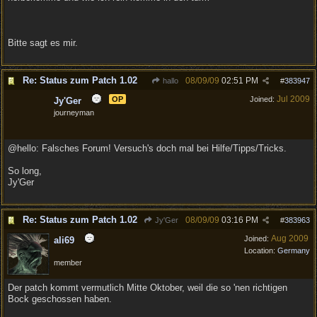
Bitte sagt es mir.
Re: Status zum Patch 1.02
08/09/09
02:51 PM
hallo
#
383947
Jul 2009
OP
Joined:
Jy'Ger
journeyman
@hello: Falsches Forum! Versuch's doch mal bei Hilfe/Tipps/Tricks.
So long,
Jy'Ger
Re: Status zum Patch 1.02
08/09/09
03:16 PM
Jy'Ger
#
383963
Aug 2009
Joined:
ali69
Location:
Germany
member
Der patch kommt vermutlich Mitte Oktober, weil die so 'nen richtigen
Bock geschossen haben.