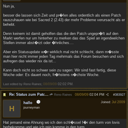
Nun ja,
besser die lassen sich Zeit und pr�fen alles ordentlich als einen Patch
rauszuhauen wie bei Sacred 2 (2.43) der mehr Probleme verursacht als er
behebt.
Denn keinem ist damit geholfen das die den Patch ungepr�ft auf den
Markt werfen nur um hinterher zu merken das das Spiel an irgendwelchen
Stellen immer abst�rzt oder �hnliches....
Aber ein Statusupdate w�r wirklich mal nicht schlecht, dann m�sste
man hier nicht immer jeden Tag mehrmals das Forum besuchen und sich
aufregen das wieder nix da ist...
Kann doch nicht so schwer sein zu sagen: Wir sind fast fertig, diese
Woche oder: Es dauert noch, fr�hstens n�chste Woche.
08/09/09
02:02 PM
Last edited by Reno Raines;
.
Re: Status zum Patch 1.02
08/09/09
02:04 PM
Reno Raines
#
383927
Jul 2009
Joined:
hallo
H
journeyman
Hat jemand eine Ahnung wo ich den schl�ssel f�r den turm von lovis
herbekomme und wie ich rein komme in den turm