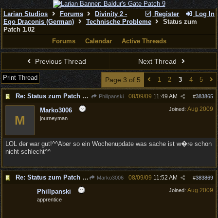
Larian Studios
Forums
Divinity 2 -
Register
Log In
Ego Draconis (German)
Technische Probleme
Status zum
Patch 1.02
Forums
Calendar
Active Threads
Previous Thread
Next Thread
Print Thread
Page 3 of 5
1
2
3
4
5
Re: Status zum Patch 1.02
08/09/09
11:49 AM
Phillpanski
#
383865
Aug 2009
Joined:
Marko3006
M
journeyman
LOL der war gut!^^Aber so ein Wochenupdate was sache ist w�re schon
nicht schlecht^^
Re: Status zum Patch 1.02
08/09/09
11:52 AM
Marko3006
#
383869
Aug 2009
Joined:
Phillpanski
apprentice