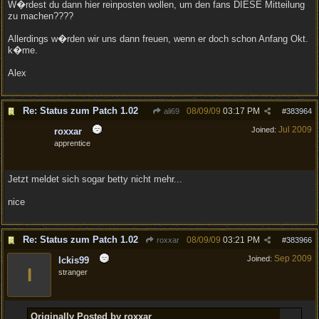
W�rdest du dann hier reinposten wollen, um den fans DIESE Mitteilung
zu machen????
Allerdings w�rden wir uns dann freuen, wenn er doch schon Anfang Okt.
k�me.
Alex
Re: Status zum Patch 1.02
08/09/09
03:17 PM
ali69
#
383964
Jul 2009
Joined:
roxxar
apprentice
Jetzt meldet sich sogar betty nicht mehr...
nice
Re: Status zum Patch 1.02
08/09/09
03:21 PM
roxxar
#
383966
Sep 2009
Joined:
Ickis99
I
stranger
Originally Posted by roxxar