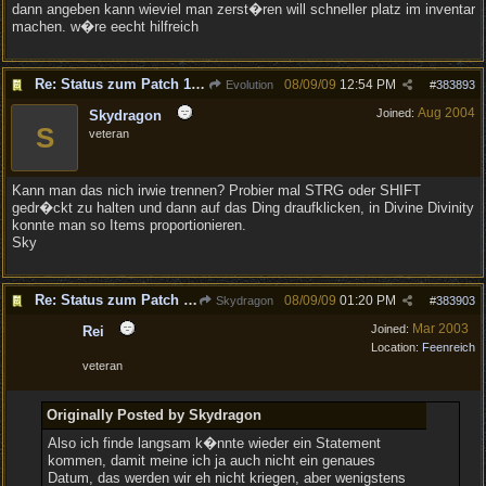
dann angeben kann wieviel man zerst�ren will schneller platz im inventar
machen. w�re eecht hilfreich
Re: Status zum Patch 1.02
08/09/09
12:54 PM
Evolution
#
383893
Aug 2004
Joined:
Skydragon
S
veteran
Kann man das nich irwie trennen? Probier mal STRG oder SHIFT
gedr�ckt zu halten und dann auf das Ding draufklicken, in Divine Divinity
konnte man so Items proportionieren.
Sky
Re: Status zum Patch 1.02
08/09/09
01:20 PM
Skydragon
#
383903
Mar 2003
Joined:
Rei
Location:
Feenreich
veteran
Originally Posted by Skydragon
Also ich finde langsam k�nnte wieder ein Statement
kommen, damit meine ich ja auch nicht ein genaues
Datum, das werden wir eh nicht kriegen, aber wenigstens