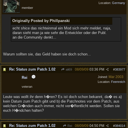
Location:
Germany
member
Originally Posted by Phillpanski
echt shice das nichteinmal ein Mod sich mehr meldet, naja,
daran sieht man ja wie sehr die Entwickler oder der Publ.
an die Community denkt...
Warum sollten sie, das Geld haben sie doch schon...
Re: Status zum Patch 1.02
08/09/09
03:36 PM
ali69
#
383977
Mar 2003
Joined:
Rei
Location:
Feenreich
veteran
Leute was wollt ihr denn h�ren? Es ist doch schon bekannt, da� es a)
kein Datum zum Patch gibt und b) die Patchnotes vor dem Patch, aus
welchen Gr�nden auch immer, nicht ver�ffentlicht werden. Sollen sie
euch H�ndchen halten?
Re: Status zum Patch 1.02
08/09/09
04:50 PM
Rei
#
384014