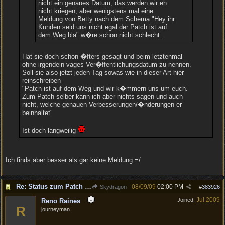
nicht ein genaues Datum, das werden wir eh
nicht kriegen, aber wenigstens mal eine
Meldung von Betty nach dem Schema "Hey ihr
Kunden seid uns nicht egal der Patch ist auf
dem Weg bla" w�re schon nicht schlecht.
Hat sie doch schon �fters gesagt und beim letztenmal
ohne irgendein vages Ver�ffentlichungsdatum zu nennen.
Soll sie also jetzt jeden Tag sowas wie in dieser Art hier
reinschreiben
"Patch ist auf dem Weg und wir k�mmern uns um euch.
Zum Patch selber kann ich aber nichts sagen und auch
nicht, welche genauen Verbesserungen/�nderungen er
beinhaltet"
Ist doch langweilig
Ich finds aber besser als gar keine Meldung =/
Re: Status zum Patch 1.02
08/09/09
02:00 PM
Skydragon
#
383926
Jul 2009
Joined:
Reno Raines
R
journeyman