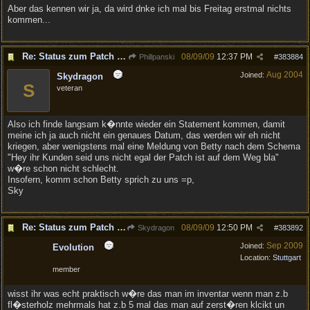
Aber das kennen wir ja, da wird dnke ich mal bis Freitag erstmal nichts
kommen...
Re: Status zum Patch 1.02
08/09/09
12:37 PM
Phillpanski
#
383884
Aug 2004
Joined:
Skydragon
S
veteran
Also ich finde langsam k�nnte wieder ein Statement kommen, damit
meine ich ja auch nicht ein genaues Datum, das werden wir eh nicht
kriegen, aber wenigstens mal eine Meldung von Betty nach dem Schema
"Hey ihr Kunden seid uns nicht egal der Patch ist auf dem Weg bla"
w�re schon nicht schlecht.
Insofern, komm schon Betty sprich zu uns =p,
Sky
Re: Status zum Patch 1.02
08/09/09
12:50 PM
Skydragon
#
383892
Sep 2009
Joined:
Evolution
Location:
Stuttgart
member
wisst ihr was echt praktisch w�re das man im inventar wenn man z.b
fl�sterholz mehrmals hat z.b 5 mal das man auf zerst�ren klcikt un