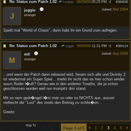
Re: Status zum Patch 1.02
08/09/09
05:25 PM
Loopan
#
384030
Mar 2004
Joined:
juggie
J
stranger
Spielt mal "World of Chaos", dann habt ihr ein Grund zum aufregen.
Re: Status zum Patch 1.02
08/09/09
11:31 PM
juggie
#
384124
Aug 2009
Joined:
mtl
M
stranger
...und wenn der Patch dann released wird, freuen sich alle und Divinity 2
ist wiedermal ein Super Spiel... merkt ihr nicht das es hier schon wieder
ausm Ruder l�uft? Genau wie in den anderen Treaths, die ja schon
geschlossen wurden weil nur mumpitz drin stand.
Mit so nem gedr�ngel l�st man so oder so NICHTS aus, ausser
vielleicht die "Lust" des mods den Beitrag zu schlie�en...
Greetz
Hop To
Page 3 of 5
1
2
3
4
5