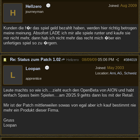
Aug 2009
Joined:
Hellzero
H
journeyman
Kunden die f�r das spiel geld bezahlt haben, werden hier richtig betrogen
meine meinung. Absofort LADE ich mir alle spiele runter und kaufe sie
mir nicht mehr, dann hab ich nicht mehr das recht mich �ber ein
unfertiges spiel so zu �rgern.
Re: Status zum Patch 1.02
08/09/09
05:06 PM
Hellzero
#
384019
May 2003
Joined:
Loopan
L
Location:
Arni, AG, Schweiz
apprentice
Leute machts so wie ich....zieht euch den OpenBeta von AION und habt
einfach Spass beim Spielen....am 20/25.9 gehts dann los mit der Retail.
Mir ist der Patch mittlerweilen sowas von egal aber ich kauf bestimmt nie
mehr ein Produkt dieser Firma.
Gruss
Loopan