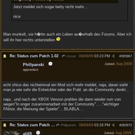
Jetzt meldet sich sogar betty nicht mehr...
nice
Man munkelt, sie h�tte auch ein Leben au�erhalb des Forums. Aber ich
will ihr hier nichts unterstellen
Re: Status zum Patch 1.02
08/09/09
03:23 PM
roxxar
#
383967
Aug 2009
Joined:
Phillpanski
apprentice
echt shice das nichteinmal ein Mod sich mehr meldet, naja, daran sieht
man ja wie sehr die Entwickler oder der Publ. an die Community denkt...
naja...und nach der XBOX Version prahlen die dann wieder rum von
wegen"In enger zusammenarbeit mit der Community"....."wichtiger
FAktor, die Meinung der Spieler"....BLABLA....
Re: Status zum Patch 1.02
08/09/09
03:26 PM
Phillpanski
#
383972
Aug 2009
Joined:
ali69