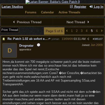
Larian Studios
Register
Log In
Forums
Calendar
Active Threads
Previous Thread
Next Thread
Print Thread
Page 5 of 6
1
2
3
4
5
6
Re: Patch 1.02 ab sofort erh�ltlich!
13/09/09
03:31 AM
yoman
#
385107
Jun 2009
Joined:
Drognatar
D
apprentice
Hmm,da kommt ein 700 megabyte schwerer patch,und die leute mekern
immer noch.Wenn ich mir das so anschaue hier,ist das teilweise kein
wunder das das Spiel net rennt,Exotische
rechnerzusammenstellungen,vom Corei7 �ber Crossfire,�bertacktet bis
zum geht nicht mehr,wahrscheinlich auch noch mit
Treibereinstellungen,wie 16 AA und AF mit Supersampling SSaa,und
TransparentAA.
Sicher geht das,ich spiele auch mit SSAA und nicht mit dem schn�den
AA aus dem treiber,nur wenn mann dann denkt,mann hatt ja so eine
monster maschine,und andere games laufen auch mit diesen
einstellungen,und sehen sogar noch besser aus,ist es kein wunder das