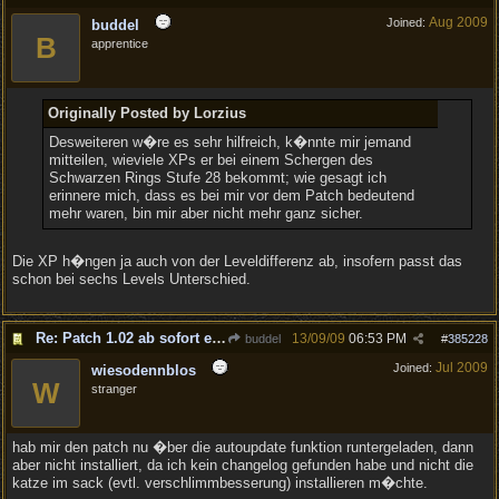
Aug 2009
Joined:
buddel
B
apprentice
Originally Posted by Lorzius
Desweiteren w�re es sehr hilfreich, k�nnte mir jemand
mitteilen, wieviele XPs er bei einem Schergen des
Schwarzen Rings Stufe 28 bekommt; wie gesagt ich
erinnere mich, dass es bei mir vor dem Patch bedeutend
mehr waren, bin mir aber nicht mehr ganz sicher.
Die XP h�ngen ja auch von der Leveldifferenz ab, insofern passt das
schon bei sechs Levels Unterschied.
Re: Patch 1.02 ab sofort erh�ltlich!
13/09/09
06:53 PM
buddel
#
385228
Jul 2009
Joined:
wiesodennblos
W
stranger
hab mir den patch nu �ber die autoupdate funktion runtergeladen, dann
aber nicht installiert, da ich kein changelog gefunden habe und nicht die
katze im sack (evtl. verschlimmbesserung) installieren m�chte.