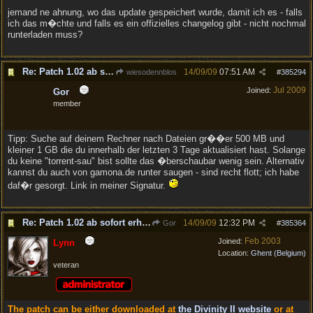
jemand ne ahnung, wo das update gespeichert wurde, damit ich es - falls
ich das m�chte und falls es ein offizielles changelog gibt - nicht nochmal
runterladen muss?
Re: Patch 1.02 ab sofort erh�ltlich!
14/09/09
07:51 AM
wiesodennblos
#
385294
Jul 2009
Joined:
Gor
member
Tipp: Suche auf deinem Rechner nach Dateien gr��er 500 MB und
kleiner 1 GB die du innerhalb der letzten 3 Tage aktualisiert hast. Solange
du keine "torrent-sau" bist sollte das �berschaubar wenig sein. Alternativ
kannst du auch von gamona.de runter saugen - sind recht flott; ich habe
daf�r gesorgt. Link in meiner Signatur.
Re: Patch 1.02 ab sofort erh�ltlich!
14/09/09
12:32 PM
Gor
#
385364
Feb 2003
Joined:
Lynn
Location:
Ghent (Belgium)
veteran
The patch can be either downloaded at
the Divinity II website
or at