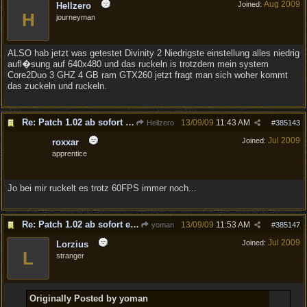
Aug 2009
Joined:
Hellzero
H
journeyman
ALSO hab jetzt was getestet Divinity 2 Niedrigste einstellung alles niedrig
aufl�sung auf 640x480 und das ruckeln is trotzdem mein system
Core2Duo 3 GHZ 4 GB ram GTX260 jetzt fragt man sich woher kommt
das zuckeln und ruckeln.
Re: Patch 1.02 ab sofort erh�ltlich!
13/09/09
11:43 AM
Hellzero
#
385143
Jul 2009
Joined:
roxxar
apprentice
Jo bei mir ruckelt es trotz 60FPS immer noch...
Re: Patch 1.02 ab sofort erh�ltlich!
13/09/09
11:53 AM
yoman
#
385147
Jul 2009
Joined:
Lorzius
L
stranger
Originally Posted by yoman