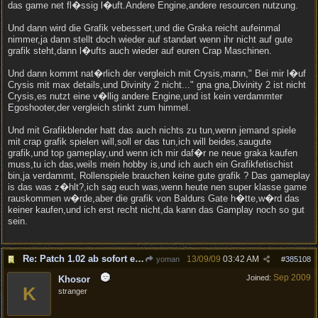
das game net fl�ssig l�uft.Andere Engine,andere resourcen nutzung.
Und dann wird die Grafik vebessert,und die Graka reicht aufeinmal
nimmer,ja dann stellt doch wieder auf standart wenn ihr nicht auf gute
grafik steht,dann l�ufts auch wieder auf euren Crap Maschinen.
Und dann kommt nat�rlich der vergleich mit Crysis,mann," Bei mir l�uf
Crysis mit max details,und Divinity 2 nicht..." gna gna,Divinity 2 ist nicht
Crysis,es nutzt eine v�llig andere Engine,und ist kein verdammter
Egoshooter,der vergleich stinkt zum himmel.
Und mit Grafikblender hatt das auch nichts zu tun,wenn jemand spiele
mit crap grafik spielen will,soll er das tun,ich will beides,saugute
grafik,und top gameplay,und wenn ich mir daf�r ne neue graka kaufen
muss,tu ich das,weils mein hobby is,und ich auch ein Grafikfetischist
bin,ja verdammt, Rollenspiele brauchen keine gute grafik ? Das gameplay
is das was z�hlt?,ich sag euch was,wenn heute nen super klasse game
rauskommen w�rde,aber die grafik von Baldurs Gate h�tte,w�rd das
keiner kaufen,und ich erst recht nicht,da kann das Gamplay noch so gut
sein.
Re: Patch 1.02 ab sofort erh�ltlich!
13/09/09
03:42 AM
yoman
#
385108
Sep 2009
Joined:
Khosor
K
stranger