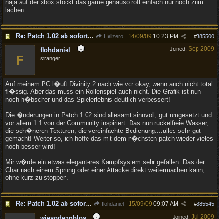
naja auf der xbox stockt das game genauso rofl einfach nur noch zum
lachen
Re: Patch 1.02 ab sofort erh�ltlich!
14/09/09
10:23 PM
Hellzero
#
385500
Sep 2009
Joined:
flohdaniel
F
stranger
Auf meinem PC l�uft Divinity 2 nach wie vor okay, wenn auch nicht total
fl�ssig. Aber das muss ein Rollenspiel auch nicht. Die Grafik ist nun
noch h�bscher und das Spielerlebnis deutlich verbessert!
Die �nderungen in Patch 1.02 sind allesamt sinnvoll, gut umgesetzt und
vor allem 1:1 von der Community inspiriert. Das nun ruckelfreie Wasser,
die sch�neren Texturen, die vereinfachte Bedienung....alles sehr gut
gemacht! Weiter so, ich hoffe das mit dem n�chsten patch wieder vieles
noch besser wird!
Mir w�rde ein etwas eleganteres Kampfsystem sehr gefallen. Das der
Char nach einem Sprung oder einer Attacke direkt weitermachen kann,
ohne kurz zu stoppen.
Re: Patch 1.02 ab sofort erh�ltlich!
15/09/09
09:07 AM
flohdaniel
#
385545
Jul 2009
Joined:
wiesodennblos