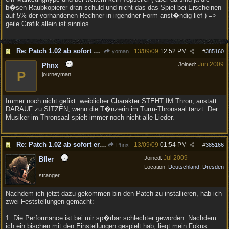
b�sen Raubkopierer dran schuld und nicht das das Spiel bei Erscheinen
auf 5% der vorhandenen Rechner in irgendner Form anst�ndig lief ) =>
geile Grafik allein ist sinnlos.
Re: Patch 1.02 ab sofort erh�ltlich!
13/09/09
12:52 PM
yoman
#
385160
Jun 2009
Joined:
Phnx
P
journeyman
Immer noch nicht gefixt: weiblicher Charakter STEHT IM Thron, anstatt
DARAUF zu SITZEN, wenn die T�nzerin im Turm-Thronsaal tanzt. Der
Musiker im Thronsaal spielt immer noch nicht alle Lieder.
Re: Patch 1.02 ab sofort erh�ltlich!
13/09/09
01:54 PM
Phnx
#
385166
Jul 2009
Joined:
Bfler
Location:
Deutschland, Dresden
stranger
Nachdem ich jetzt dazu gekommen bin den Patch zu installieren, hab ich
zwei Feststellungen gemacht:
1. Die Performance ist bei mir sp�rbar schlechter geworden. Nachdem
ich ein bischen mit den Einstellungen gespielt hab, liegt mein Fokus