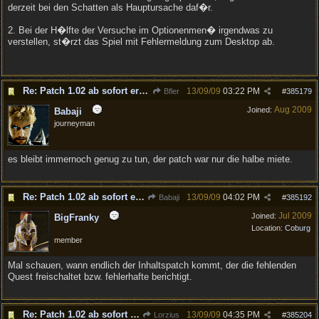
derzeit bei den Schatten als Hauptursache daf�r.
2. Bei der H�lfte der Versuche im Optionenmen� irgendwas zu
verstellen, st�rzt das Spiel mit Fehlermeldung zum Desktop ab.
Re: Patch 1.02 ab sofort erh�ltlich!
13/09/09
03:22 PM
Bfler
#
385179
Aug 2009
Joined:
Babaji
journeyman
es bleibt immernoch genug zu tun, der patch war nur die halbe miete.
Re: Patch 1.02 ab sofort erh�ltlich!
13/09/09
04:02 PM
Babaji
#
385192
Jul 2009
Joined:
BigFranky
Location:
Coburg
member
Mal schauen, wann endlich der Inhaltspatch kommt, der die fehlenden
Quest freischaltet bzw. fehlerhafte berichtigt.
Re: Patch 1.02 ab sofort erh�ltlich!
13/09/09
04:35 PM
Lorzius
#
385204