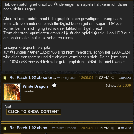
Hab den patch grad drauf zu �nderungen am spielinhalt kann ich daher
noch nichts sagen.
Aber mit dem patch macht die graphik einen gewaltigen sprung nach
vorn, alle vorhandenen einstellm�glichkeiten gehen, sogar HDR was
vorher bei mir nicht ging (schwarzer bildschirm) geht jetzt.
Trotz der stark optimierten graphik l�uft das spiel fl�ssig. Hab HDR aus
ansonsten alles auf max schatten niedrig.
Einziger kritikpunkt bis jetzt:
aufl�sungen h�her 1024x768 sind nicht m�glich. schon bei 1200x1024
wird alles transparent und die objekte vermischen sich. Da es jetzt aber
mit 1024x768 eine wirklich sehr gute graphik ist st�rt das nicht weiter.
Re: Patch 1.02 ab sofort erh�ltlich!
13/09/09
11:02 AM
Drognatar
#
385133
Jul 2009
Joined:
White Dragon
member
Psst:
Re: Patch 1.02 ab sofort erh�ltlich!
13/09/09
11:19 AM
White Dragon
#
385138