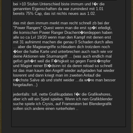
bei >10 Stufen Unterschied biste immum und f�r die
genannten Eigenschaften da war zumindest mit 1.01
bereits 75% Cap, das ist nichts neues aus 1.02.
das mit dem immum merkt man recht schnell zb bei der
"Power Rangers" Quest wenn man die erst sp�t erledigt,
die komischen Power Ranger Drachent�terdeppen haben
alle so ca Lvl 19/20 wenn man den Kampf mit denen erst
mit 31 aufnimmt machen die genau 0 Schaden durch alles
... aber die Magieangriffe schleudern dich trotzdem noch
�ber die halbe Karte und unterbrechen auch nach wie vor
deine Aktionen wie Sturmangriff ... (was auch endlich mal
gefixt geh�rt weil die F�higkeit so gegen Fernk�mpfer
und Magier reiner Bl�dsinn ist da deren reload so schnell
ist das man kaum den Angriff wieder aufgeladen hat wieder
losrennt und dann kriegt man im zweiten Anlauf die
n�chste Salve ab und steht weider ...da w�re man besser
hingelaufen...)
jedenfalls: toll, nette Grafikupdates f�r die Grafikwhores,
aber ich will ein Spiel spielen. Wenn ich nen Grafikblender
suche spiele ich Crysis, auf Frameraten bei Blendergrafik
sollen sich andere einen runterholen ..