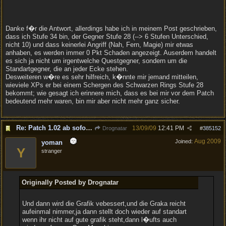
Danke f�r die Antwort, allerdings habe ich in meinem Post geschrieben,
dass ich Stufe 34 bin, der Gegner Stufe 28 (--> 6 Stufen Unterschied,
nicht 10) und dass keinerlei Angriff (Nah, Fern, Magie) mir etwas
anhaben, es werden immer 0 Pkt Schaden angezeigt. Auserdem handelt
es sich ja nicht um irgentwelche Questgegner, sondern um die
Standartgegner, die an jeder Ecke stehen.
Desweiteren w�re es sehr hilfreich, k�nnte mir jemand mitteilen,
wieviele XPs er bei einem Schergen des Schwarzen Rings Stufe 28
bekommt; wie gesagt ich erinnere mich, dass es bei mir vor dem Patch
bedeutend mehr waren, bin mir aber nicht mehr ganz sicher.
Re: Patch 1.02 ab sofort erh�ltlich!
13/09/09
12:41 PM
Drognatar
#
385152
Aug 2009
Joined:
yoman
Y
stranger
Originally Posted by Drognatar
Und dann wird die Grafik vebessert,und die Graka reicht
aufeinmal nimmer,ja dann stellt doch wieder auf standart
wenn ihr nicht auf gute grafik steht,dann l�ufts auch