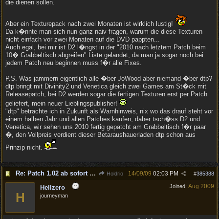
die dienen sollen.
Aber ein Texturepack nach zwei Monaten ist wirklich lustig!
Da k�nnte man sich nun ganz naiv fragen, warum die diese Texturen
nicht einfach vor zwei Monaten auf die DVD pappten...
Auch egal, bei mir ist D2 l�ngst in der "2010 nach letztem Patch beim
10� Grabbeltisch abgreifen" Liste gelandet, da man ja sogar noch bei
jedem Patch neu beginnen muss f�r alle Fixes.
P.S. Was jammern eigentlich alle �ber JoWood aber niemand �ber dtp?
dtp bringt mit Divinity2 und Venetica gleich zwei Games am St�ck mit
Releasepatch, bei D2 werden sogar die fertigen Texturen erst per Patch
geliefert, mein neuer Lieblingspublisher!
"dtp" betrachte ich in Zukunft als Warnhinweis, nix wo das drauf steht vor
einem halben Jahr und allen Patches kaufen, daher tsch�ss D2 und
Venetica, wir sehen uns 2010 fertig gepatcht am Grabbeltisch f�r paar
�, den Vollpreis verdient dieser Betaraushauerladen dtp schon aus
Prinzip nicht.
Re: Patch 1.02 ab sofort erh�ltlich!
14/09/09
02:03 PM
Holdrio
#
385388
Aug 2009
Joined:
Hellzero
H
journeyman