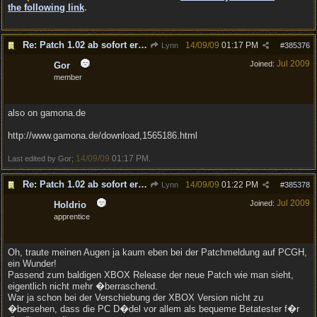
the following link
.
Re: Patch 1.02 ab sofort erh�ltlich!
14/09/09
01:17 PM
Lynn
#
385376
Jul 2009
Joined:
Gor
member
also on gamona.de
http://www.gamona.de/download,1565186.html
14/09/09
01:17 PM
Last edited by Gor;
.
Re: Patch 1.02 ab sofort erh�ltlich!
14/09/09
01:22 PM
Lynn
#
385378
Jul 2009
Joined:
Holdrio
apprentice
Oh, traute meinen Augen ja kaum eben bei der Patchmeldung auf PCGH,
ein Wunder!
Passend zum baldigen XBOX Release der neue Patch wie man sieht,
eigentlich nicht mehr �berraschend.
War ja schon bei der Verschiebung der XBOX Version nicht zu
�bersehen, dass die PC D�del vor allem als bequeme Betatester f�r