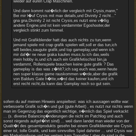
wieder auf euren Crap Maschinen.
Und dann kommt nat�rlich der vergleich mit Crysis,mann,"
Bei mir l�uf Crysis mit max details,und Divinity 2 nicht..."
gna gna,Divinity 2 ist nicht Crysis,es nutzt eine v�llig
andere Engine,und ist kein verdammter Egoshooter,der
vergleich stinkt zum himmel.
Und mit Grafikblender hatt das auch nichts zu tun,wenn
jemand spiele mit crap grafik spielen will,soll er das tun,ich
will beides,saugute grafik,und top gameplay,und wenn ich
mir daf�r ne neue graka kaufen muss,tu ich das,weils
mein hobby is,und ich auch ein Grafikfetischist bin,ja
verdammt, Rollenspiele brauchen keine gute grafik ? Das
gameplay is das was z�hlt?,ich sag euch was,wenn heute
nen super klasse game rauskommen w�rde,aber die grafik
von Baldurs Gate h�tte,w�rd das keiner kaufen,und ich
erst recht nicht,da kann das Gamplay noch so gut sein.
sofern du auf meinen Hinweis anspieltest: was ich aussagen wollte war:
verbesserte Grafik sch�n und gut (gute Arbeit) , es nutzt nur nichts wenn
man im Gegenzug das eigentlich wichtige, n�mlich das Spiel verkackt
... (s. diverse Balancing�nderungen die nicht im Patchlog und auch
sonst nirgends aufgef�hrt sind) ... weil dann landet man wieder von der
Qualit�t des gesamtprodukts gesehn bei einem Grafikblender wie Crysis
einer ist, tolle Grafik, und kein sinnvolles Spiel dahinter ... und Crysis war
ein Marketinghype und bei weitem kein Topseller ( aber da sind ja die