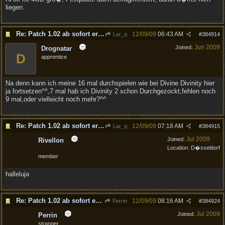
liegen.
Re: Patch 1.02 ab sofort erh�ltlich!
12/09/09
06:43 AM
Lar_q
#
384914
Jun 2009
Joined:
Drognatar
D
apprentice
Na denn kann ich meine 16 mal durchspielen wie bei Divine Divinity hier
ja fortsetzen^^,7 mal hab ich Divinity 2 schon Durchgezockt,fehlen noch
9 mal,oder vielleicht noch mehr?^^
Re: Patch 1.02 ab sofort erh�ltlich!
12/09/09
07:18 AM
Lar_q
#
384915
Jul 2009
Joined:
Rivellon
Location:
D�sseldorf
member
halleluja
Re: Patch 1.02 ab sofort erh�ltlich!
12/09/09
08:16 AM
Perrin
#
384924
Jul 2009
Joined:
Perrin
stranger