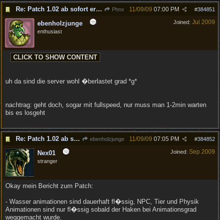
Re: Patch 1.02 ab sofort erh�ltlich!
11/09/09
07:00 PM
Phnx
#
384851
Jul 2009
Joined:
ebenholzjunge
enthusiast
uh da sind die server wohl �berlastet grad *g*
nachtrag: geht doch, sogar mit fullspeed, nur muss man 1-2min warten
bis es losgeht
Re: Patch 1.02 ab sofort erh�ltlich!
11/09/09
07:05 PM
ebenholzjunge
#
384852
Sep 2009
Joined:
Nex01
stranger
Okay mein Bericht zum Patch:
- Wasser animationen sind dauerhaft fl�ssig, NPC, Tier und Physik
Animationen sind nur fl�ssig sobald der Haken bei Animationsgrad
weggemacht wurde.