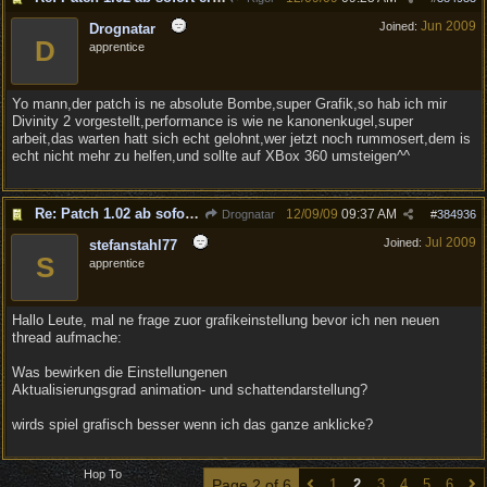
Jun 2009
Joined:
Drognatar
D
apprentice
Yo mann,der patch is ne absolute Bombe,super Grafik,so hab ich mir
Divinity 2 vorgestellt,performance is wie ne kanonenkugel,super
arbeit,das warten hatt sich echt gelohnt,wer jetzt noch rummosert,dem is
echt nicht mehr zu helfen,und sollte auf XBox 360 umsteigen^^
Re: Patch 1.02 ab sofort erh�ltlich!
12/09/09
09:37 AM
Drognatar
#
384936
Jul 2009
Joined:
stefanstahl77
S
apprentice
Hallo Leute, mal ne frage zuor grafikeinstellung bevor ich nen neuen
thread aufmache:
Was bewirken die Einstellungenen
Aktualisierungsgrad animation- und schattendarstellung?
wirds spiel grafisch besser wenn ich das ganze anklicke?
Hop To
Page 2 of 6
1
2
3
4
5
6