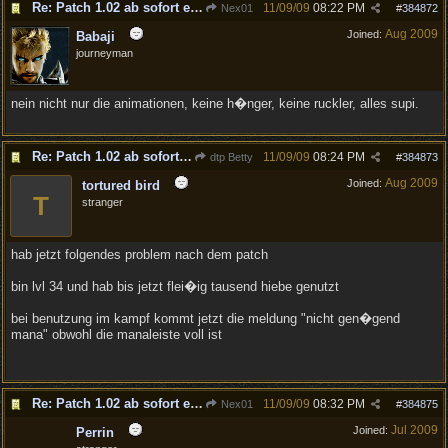
Re: Patch 1.02 ab sofort erh�ltlich!
11/09/09
08:22 PM
Nex01
#
384872
Aug 2009
Joined:
Babaji
journeyman
nein nicht nur die animationen, keine h�nger, keine ruckler, alles supi.
Re: Patch 1.02 ab sofort erh�ltlich!
11/09/09
08:24 PM
dtp Betty
#
384873
Aug 2009
Joined:
tortured bird
T
stranger
hab jetzt folgendes problem nach dem patch
bin lvl 34 und hab bis jetzt flei�ig tausend hiebe genutzt
bei benutzung im kampf kommt jetzt die meldung "nicht gen�gend
mana" obwohl die manaleiste voll ist
Re: Patch 1.02 ab sofort erh�ltlich!
11/09/09
08:32 PM
Nex01
#
384875
Jul 2009
Joined:
Perrin