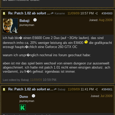
Re: Patch 1.02 ab sofort erh�ltlich!
11/09/09
10:57 PM
Kaname
#
384900
Aug 2009
Joined:
Babaji
journeyman
ich hab blo� einen E6600 Core 2 Duo (auf ~3GHz laufen). das sind
dennoch imho ca. 20% weniger leistung als ein E8400
die grafikpracht
erzeugt haupts�chlich eine Geforce 260 GTX OC
warum ich urspr�nglich nochmal ins forum geschaut habe:
eben ist mir das spiel beim wechsel von einem dungeon zur aussenwelt
abgeschmiert. ich hatte mit patch 1.01 nicht einen einzigen absturz. ach
verdammt, zu fr�h gefreut: irgendwas ist immer.
11/09/09
10:59 PM
Last edited by Babaji;
.
Re: Patch 1.02 ab sofort erh�ltlich!
11/09/09
11:41 PM
Babaji
#
384901
Jul 2009
Joined:
Duno
journeyman