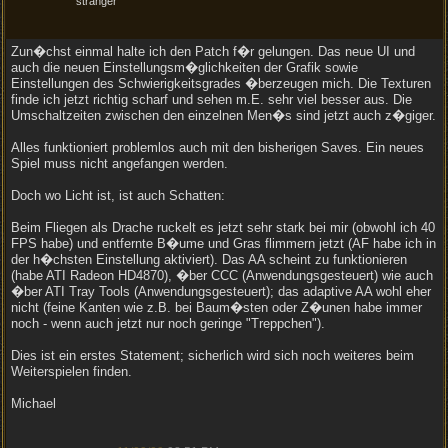
stranger
Zun�chst einmal halte ich den Patch f�r gelungen. Das neue UI und
auch die neuen Einstellungsm�glichkeiten der Grafik sowie
Einstellungen des Schwierigkeitsgrades �berzeugen mich. Die Texturen
finde ich jetzt richtig scharf und sehen m.E. sehr viel besser aus. Die
Umschaltzeiten zwischen den einzelnen Men�s sind jetzt auch z�giger.
Alles funktioniert problemlos auch mit den bisherigen Saves. Ein neues
Spiel muss nicht angefangen werden.
Doch wo Licht ist, ist auch Schatten:
Beim Fliegen als Drache ruckelt es jetzt sehr stark bei mir (obwohl ich 40
FPS habe) und entfernte B�ume und Gras flimmern jetzt (AF habe ich in
der h�chsten Einstellung aktiviert). Das AA scheint zu funktionieren
(habe ATI Radeon HD4870), �ber CCC (Anwendungsgesteuert) wie auch
�ber ATI Tray Tools (Anwendungsgesteuert); das adaptive AA wohl eher
nicht (feine Kanten wie z.B. bei Baum�sten oder Z�unen habe immer
noch - wenn auch jetzt nur noch geringe "Treppchen").
Dies ist ein erstes Statement; sicherlich wird sich noch weiteres beim
Weiterspielen finden.
Michael