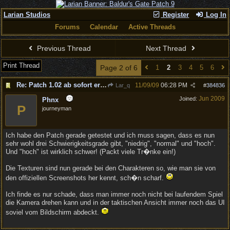
Larian Studios
Register
Log In
Forums
Calendar
Active Threads
Previous Thread
Next Thread
Print Thread
Page 2 of 6
1
2
3
4
5
6
Re: Patch 1.02 ab sofort erh�ltlich!
11/09/09
06:28 PM
Lar_q
#
384836
Jun 2009
Joined:
Phnx
P
journeyman
Ich habe den Patch gerade getestet und ich muss sagen, dass es nun
sehr wohl drei Schwierigkeitsgrade gibt, "niedrig", "normal" und "hoch".
Und "hoch" ist wirklich schwer! (Packt viele Tr�nke ein!)
Die Texturen sind nun gerade bei den Charakteren so, wie man sie von
den offiziellen Screenshots her kennt, sch�n scharf.
Ich finde es nur schade, dass man immer noch nicht bei laufendem Spiel
die Kamera drehen kann und in der taktischen Ansicht immer noch das UI
soviel vom Bildschirm abdeckt.