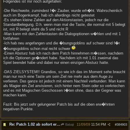
Folgendes ist mir noch aufgefallen:
-Die Reichweite, zumindest f�r Zauber, wurde erh�ht. Wahrscheinlich
auch im Bogenkampf, hab ich allerdings nicht getestet
-Es stehen kleine Zahlen auf den Aktionstasten, jedoch nur die
Standardbelegung. D.h. wenn man mal die Taste, die normal mit 5 belegt
ist, mit R belegt steht da 5 und nicht R
-Man kann mit den Zahlentasten die Dialogoptionen w�hlen und mit 1
fortfahren
-Ich hab neu angefangen und die �bungsgoblins auf schwer sind f�r
�bungsgoblins schon mal recht schwer
-Einen Absturz hab ich nach dem Patch hinnehmen m�ssen, nachdem
ich die Optionen ge�ndert habe. Nachdem ich mit 1.01 zweimal das
Spiel beendet habe und dabei nur einen einzigen Absturz hatte.
-DAS ZIELSYSTEM!! Grandios, so wie ich das im Moment sehe braucht
man nur noch eine Taste um sein Ziel nie mehr aus dem Auge zu
verlieren. Das ganze ist jedoch mit einem Nachteil verbunden: Man kann
als Magier ein Ziel anvisieren, sich hinter nem Stein oder so verkriechen
und es mit Magischen Geschossen t�ten ohne, dass der Gegner was
machen kann.
Fazit: Bis jetzt sehr gelungener Patch bis auf die oben erw�hnten
negativen Punkte.
Re: Patch 1.02 ab sofort erh�ltlich!
11/09/09
11:54 PM
Babaji
#
384903