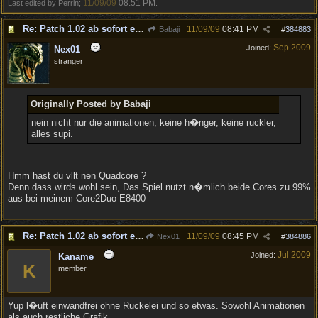
11/09/09
08:51 PM
Last edited by Perrin;
.
Re: Patch 1.02 ab sofort erh�ltlich!
11/09/09
08:41 PM
Babaji
#
384883
Sep 2009
Joined:
Nex01
stranger
Originally Posted by Babaji
nein nicht nur die animationen, keine h�nger, keine ruckler,
alles supi.
Hmm hast du vllt nen Quadcore ?
Denn dass wirds wohl sein, Das Spiel nutzt n�mlich beide Cores zu 99%
aus bei meinem Core2Duo E8400
Re: Patch 1.02 ab sofort erh�ltlich!
11/09/09
08:45 PM
Nex01
#
384886
Jul 2009
Joined:
Kaname
K
member
Yup l�uft einwandfrei ohne Ruckelei und so etwas. Sowohl Animationen
als auch restliche Grafik.