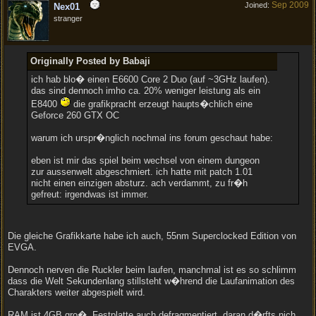
Sep 2009
Joined:
Nex01
stranger
Originally Posted by Babaji
ich hab blo� einen E6600 Core 2 Duo (auf ~3GHz laufen).
das sind dennoch imho ca. 20% weniger leistung als ein
E8400
die grafikpracht erzeugt haupts�chlich eine
Geforce 260 GTX OC
warum ich urspr�nglich nochmal ins forum geschaut habe:
eben ist mir das spiel beim wechsel von einem dungeon
zur aussenwelt abgeschmiert. ich hatte mit patch 1.01
nicht einen einzigen absturz. ach verdammt, zu fr�h
gefreut: irgendwas ist immer.
Die gleiche Grafikkarte habe ich auch, 55nm Superclocked Edition von
EVGA.
Dennoch nerven die Ruckler beim laufen, manchmal ist es so schlimm
dass die Welt Sekundenlang stillsteht w�hrend die Laufanimation des
Charakters weiter abgespielt wird.
RAM ist 4GB gro�, Festplatte auch defragmentiert, daran d�rfts nich