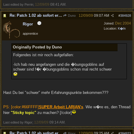
12/09/09
08:41 AM
Last edited by Perrin;
.
Re: Patch 1.02 ab sofort erh�ltlich!
12/09/09
09:07 AM
Duno
#
384928
Dec 2004
Joined:
Rigor
Location:
K�ln
apprentice
Originally Posted by Duno
Folgendes ist mir noch aufgefallen:
-Ich hab neu angefangen und die �bungsgoblins auf
schwer sind f�r �bungsgoblins schon mal recht schwer
Hast Du bei "schwer" mehr Erfahrungspunkte bekommen???
PS: [color:#66FFFF]
SUPER Arbeit LARIAN's
. Wie w�re es, den Thread
hier
"Sticky topic"
zu machen? [/color]
12/09/09
09:14 AM
Last edited by Rigor;
.
Re: Patch 1.02 ab sofort erh�ltlich!
12/09/09
09:25 AM
Rigor
#
384933