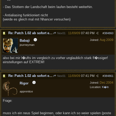
- Das Stottern der Landschaft beim laufen besteht weiterhin.
- Antialiasing funktioniert nicht
(werde es gleich mal mit Nhancer versuchen)
Re: Patch 1.02 ab sofort erh�ltlich!
11/09/09
07:40 PM
Nex01
#
384860
Aug 2009
Joined:
Babaji
journeyman
also bei mir l�ufts im vergleich zu vorher unglaublich stark fl�ssiger!
einstellungen auf EXTREM!
Re: Patch 1.02 ab sofort erh�ltlich!
11/09/09
07:41 PM
Nex01
#
384861
Dec 2004
Joined:
Rigor
Location:
K�ln
apprentice
Frage:
muss ich ein neus Spiel beginnen, oder kann ich so weier spielen (poste