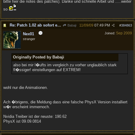
bitte hier die notes des patches). Danke und schnelle Arbet und .....weiter
so
Re: Patch 1.02 ab sofort erh�ltlich!
11/09/09
07:49 PM
Babaji
#
384863
Sep 2009
Joined:
Nex01
stranger
Originally Posted by Babaji
also bei mir l�ufts im vergleich zu vorher unglaublich stark
fl�ssiger! einstellungen auf EXTREM!
wohl nur die Animationen.
Ach �brigens, die Meldung dass eine falsche PhysX Version installiert
w�r erscheint immernoch.
Nvidia Treiber ist der neuste: 190.62
PhysX ist 09.09.0814