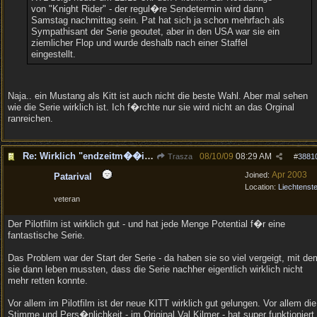
von "Knight Rider" - der regul�re Sendetermin wird dann
Samstag nachmittag sein. Pat hat sich ja schon mehrfach als
Sympathisant der Serie geoutet, aber in den USA war sie ein
ziemlicher Flop und wurde deshalb nach einer Staffel
eingestellt.
Naja.. ein Mustang als Kitt ist auch nicht die beste Wahl. Aber mal sehen
wie die Serie wirklich ist. Ich f�rchte nur sie wird nicht an das Orginal
ranreichen.
Re: Wirklich "endzeitm��ig", oder was?!
08/10/09
08:29 AM
Trasza
#
3881
Apr 2003
Joined:
Patarival
Location:
Liechtenste
veteran
Der Pilotfilm ist wirklich gut - und hat jede Menge Potential f�r eine
fantastische Serie.
Das Problem war der Start der Serie - da haben sie so viel vergeigt, mit de
sie dann leben mussten, dass die Serie nachher eigentlich wirklich nicht
mehr retten konnte.
Vor allem im Pilotfilm ist der neue KITT wirklich gut gelungen. Vor allem die
Stimme und Pers�nlichkeit - im Original Val Kilmer - hat super funktioniert.