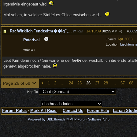
irgendwie eingebaut wird.
Mal sehen, in welcher Staffel es Chloe erwischen wird ...
Re: Wirklich "endzeitm��ig", oder was?!
14/10/09
08:59 AM
Ralf
#
3885
Apr 2003
Joined:
Patarival
Location:
Liechtenste
veteran
Lebt Kim denn noch? Sie war eine der Gr�nde, weshalb ich die erste Staff
genervt abgebrochen habe.
Page 26 of 68
1
2
…
24
25
26
27
28
…
67
68
Hop To
Forum Rules
·
Mark All Read
Contact Us
·
Forum Help
·
Larian Studi
Powered by UBB.threads™ PHP Forum Software 7.7.5