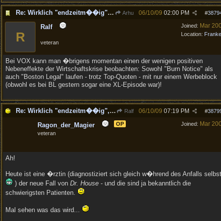
Re: Wirklich "endzeitm��ig", oder was?!
06/10/09
02:00 PM
Arhu
#
3879
Mar 20
Joined:
Ralf
R
Location:
Frank
veteran
Bei VOX kann man �brigens momentan einen der wenigen positiven
Nebeneffekte der Wirtschaftskrise beobachten: Sowohl "Burn Notice" als
auch "Boston Legal" laufen - trotz Top-Quoten - mit nur einem Werbeblock
(obwohl es bei BL gestern sogar eine XL-Episode war)!
Re: Wirklich "endzeitm��ig", oder was?!
06/10/09
07:19 PM
Ralf
#
3879
Mar 20
OP
Joined:
Ragon_der_Magier
veteran
Ah!
Heute ist eine �rztin (diagnostiziert sich gleich w�hrend des Anfalls selbs
) der neue Fall von
Dr. House
- und die sind ja bekanntlich die
schwierigsten Patienten.
Mal sehen was das wird...