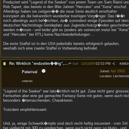
Produziert wird "Legend of the Seeker" von jenem Team um Sam Raimi un
Rob Tapert, das bereits in den 90er Jahren "Hercules" und "Xena" erschuf.
Allerdings haben sie zeitgem�� die neue Serie deutlich ernsthafter
konzipiert als die bekanntlich wunderbar trashigen Vorg�nger. Das l��t
mich allerdings auch bef�rchten, da� zumindest einige Episoden auf dem
deutschen Nachmittags-Sendeplatz aus Jugendschutzgr�nden geschnitte
werden m�ssen - und leider gibt es (anders als seinerzeit meist bei "Xena"
und "Hercules" bei RTL) keine Nachtwiederholungen ...
Die erste Staffel ist in den USA jedenfalls bereits erfolgreich gelaufen,
weshalb sich eine zweite Staffel in Vorbereitung befindet.
Re: Wirklich "endzeitm��ig", oder was?!
10/10/09
02:53 PM
Ralf
#
3883
Apr 2003
Joined:
Patarival
Location:
Liechtenste
veteran
"Legend of the Seeker" war tats�chlich recht gut. Zwar nicht ganz grosses
Fernsehen aber eine gut gemachte Fantasy-Serie mit guten, wenn auch nic
besonders �berraschenden, Charakteren.
Trotzdem empfehlenswert.
Und, ja, einige Schwertk�mpfe sind doch recht heftig inszeniert - vom Stil
her vielleicht mit 300 zu vergleichen, wenn auch nicht ganz so blutig - und