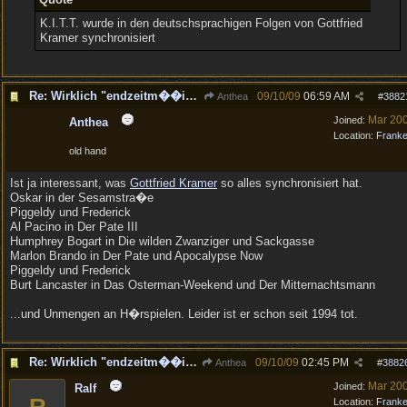
K.I.T.T. wurde in den deutschsprachigen Folgen von Gottfried
Kramer synchronisiert
Re: Wirklich "endzeitm��ig", oder was?!
09/10/09
06:59 AM
Anthea
#
3882
Mar 20
Joined:
Anthea
Location:
Frank
old hand
Ist ja interessant, was
Gottfried Kramer
so alles synchronisiert hat.
Oskar in der Sesamstra�e
Piggeldy und Frederick
Al Pacino in Der Pate III
Humphrey Bogart in Die wilden Zwanziger und Sackgasse
Marlon Brando in Der Pate und Apocalypse Now
Piggeldy und Frederick
Burt Lancaster in Das Osterman-Weekend und Der Mitternachtsmann
...und Unmengen an H�rspielen. Leider ist er schon seit 1994 tot.
Re: Wirklich "endzeitm��ig", oder was?!
09/10/09
02:45 PM
Anthea
#
3882
Mar 20
Joined:
Ralf
Location:
Frank