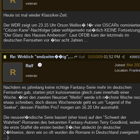
R
veteran
Heute ist mal wieder Klassiker-Zeit:
Der WDR zeigt um 23.15 Uhr Orson Welles� f�r vier OSCARs nominierte
"Citizen Kane"-Nachfolger (aber wohlgemerkt nat�rlich KEINE Fortsetzung
"Der Glanz des Hauses Amberson". Laut OFDB kam der letztmals im
deutschen Fernsehen vor �ber acht Jahren ...
Re: Wirklich "endzeitm��ig", oder was?!
10/10/09
01:52 PM
Ralf
#
3883
Mar 20
Joined:
Ralf
R
Location:
Frank
veteran
Nachdem es jahrelang keine richtige Fantasy-Serie mehr im deutschen
Fernsehen gab, starten jetzt kurioserweise gleich zwei innerhalb einer
Woche. �ber den zweiten Neustart "Merlin" werde ich n�chste Woche no
etwas schreiben, doch dieses Wochenende geht es um "Legend of the
Seeker", dessen Pilotfilm Pro7 morgen um 16.20 Uhr ausstrahlt.
Die neuseel�ndische Serie basiert (eher lose) auf den "Schwert der
Wahrheit"-Romanen des bekannten Fantasy-Autoren Terry Goodkind, wobei
die erste Staffel die ersten beiden B�cher abdeckt (in deutscher
Z�hlweise, denn wie so oft wurden die Romane in Deutschland zweigeteilt
...).