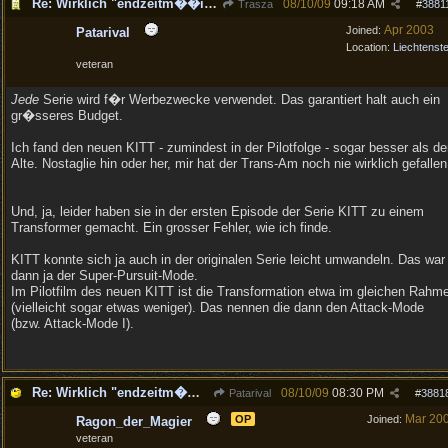
Re: Wirklich "endzeitm��ig", oder was?!
08/10/09
09:18 AM
Trasza
#
3881
Apr 2003
Joined:
Patarival
Location:
Liechtenste
veteran
Jede
Serie wird f�r Werbezwecke verwendet. Das garantiert halt auch ein
gr�sseres Budget.
Ich fand den neuen KITT - zumindest in der Pilotfolge - sogar besser als de
Alte. Nostaglie hin oder her, mir hat der Trans-Am noch nie wirklich gefallen
Und, ja, leider haben sie in der ersten Episode der Serie KITT zu einem
Transformer gemacht. Ein grosser Fehler, wie ich finde.
KITT konnte sich ja auch in der originalen Serie leicht umwandeln. Das war
dann ja der Super-Pursuit-Mode.
Im Pilotfilm des neuen KITT ist die Transformation etwa im gleichen Rahm
(vielleicht sogar etwas weniger). Das nennen die dann den Attack-Mode
(bzw. Attack-Mode I).
Re: Wirklich "endzeitm��ig", oder was?!
08/10/09
08:30 PM
Patarival
#
3881
Mar 20
OP
Joined:
Ragon_der_Magier
veteran