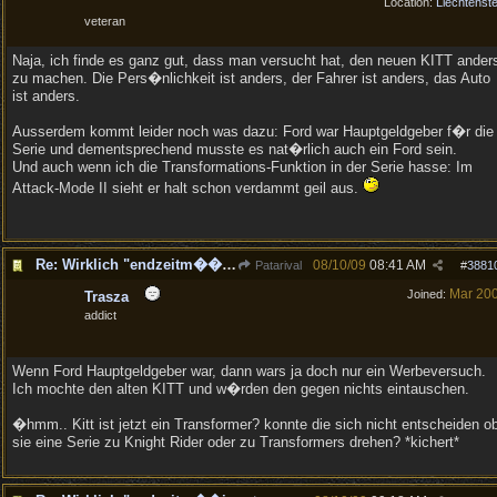
Location:
Liechtenste
veteran
Naja, ich finde es ganz gut, dass man versucht hat, den neuen KITT ander
zu machen. Die Pers�nlichkeit ist anders, der Fahrer ist anders, das Auto
ist anders.
Ausserdem kommt leider noch was dazu: Ford war Hauptgeldgeber f�r die
Serie und dementsprechend musste es nat�rlich auch ein Ford sein.
Und auch wenn ich die Transformations-Funktion in der Serie hasse: Im
Attack-Mode II sieht er halt schon verdammt geil aus.
Re: Wirklich "endzeitm��ig", oder was?!
08/10/09
08:41 AM
Patarival
#
3881
Mar 20
Joined:
Trasza
addict
Wenn Ford Hauptgeldgeber war, dann wars ja doch nur ein Werbeversuch.
Ich mochte den alten KITT und w�rden den gegen nichts eintauschen.
�hmm.. Kitt ist jetzt ein Transformer? konnte die sich nicht entscheiden o
sie eine Serie zu Knight Rider oder zu Transformers drehen? *kichert*