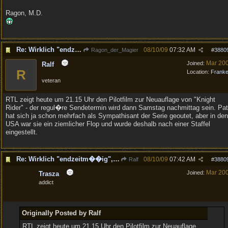
Ragon, M.D.
Re: Wirklich "endzeitm��ig", oder was?!
08/10/09
07:32 AM
Ragon_der_Magier
#
3880
Mar 20
Joined:
Ralf
R
Location:
Frank
veteran
RTL zeigt heute um 21.15 Uhr den Pilotfilm zur Neuauflage von "Knight
Rider" - der regul�re Sendetermin wird dann Samstag nachmittag sein. Pat
hat sich ja schon mehrfach als Sympathisant der Serie geoutet, aber in den
USA war sie ein ziemlicher Flop und wurde deshalb nach einer Staffel
eingestellt.
Re: Wirklich "endzeitm��ig", oder was?!
08/10/09
07:42 AM
Ralf
#
3880
Mar 20
Joined:
Trasza
addict
Originally Posted by Ralf
RTL zeigt heute um 21.15 Uhr den Pilotfilm zur Neuauflage