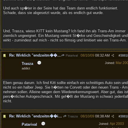
Und auch sp�ter in der Seire hat das Team dann endlich funktioniert.
Schade, dass sie abgesetzt wurde, als es endlich gut wurde.
Und, Trasza, wieso KITT kein Mustang? Ich fand ihn als Trans-Am immer
ziemlich ungeeignet. Ein Mustang vereint St�rke und Geschwindigkeit und
wirkt - zumindest auf mich - nicht so flimsig und limitiert wie ein Trans-Am.
Re: Wirklich "endzeitm��ig", oder was?!
08/10/09
08:32 AM
Patarival
#
3881
Mar 20
Joined:
Trasza
addict
Eben genau darum. Ich find Kitt sollte einfach ein schnittiges Auto sein und
nicht so ein halber Jeep. Sie h�tten ne Corvett oder den neuen Trans - Am
nehmen sollen. Alleine wegen dem Wiedererkennungswert. Aber gut, das is
pers�nlicher Autogeschmack. Mit gef�llt der Mustang in schwarz jedenfal
nicht.
Re: Wirklich "endzeitm��ig", oder was?!
08/10/09
08:38 AM
Trasza
#
3881
Apr 2003
Joined:
Patarival