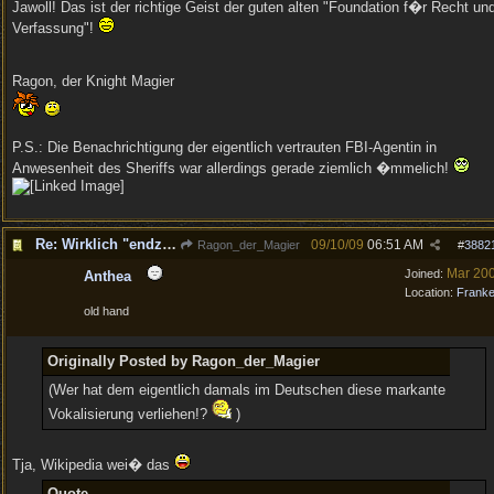
Jawoll! Das ist der richtige Geist der guten alten "Foundation f�r Recht un
Verfassung"!
Ragon, der Knight Magier
P.S.: Die Benachrichtigung der eigentlich vertrauten FBI-Agentin in
Anwesenheit des Sheriffs war allerdings gerade ziemlich �mmelich!
Re: Wirklich "endzeitm��ig", oder was?!
09/10/09
06:51 AM
Ragon_der_Magier
#
3882
Mar 20
Joined:
Anthea
Location:
Frank
old hand
Originally Posted by Ragon_der_Magier
(Wer hat dem eigentlich damals im Deutschen diese markante
Vokalisierung verliehen!?
)
Tja, Wikipedia wei� das
Quote