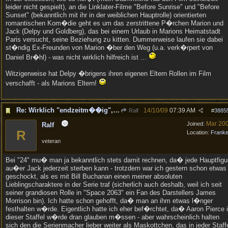
leider nicht gespielt), an die Linklater-Filme "Before Sunrise" und "Before
Sunset" (bekanntlich mit ihr in der weiblichen Hauptrolle) orientierten
romantischen Kom�die geht es um das zerstrittene P�rchen Marion und
Jack (Delpy und Goldberg), das bei einem Urlaub in Marions Heimatstadt
Paris versucht, seine Beziehung zu kitten. Dummerweise laufen sie dabei
st�ndig Ex-Freunden von Marion �ber den Weg (u.a. verk�rpert von
Daniel Br�hl) - was nicht wirklich hilfreich ist ...
Witzigerweise hat Delpy �brigens ihren eigenen Eltern Rollen im Film
verschafft - als Marions Eltern!
Re: Wirklich "endzeitm��ig", oder was?!
14/10/09
07:39 AM
Ralf
#
3885
Mar 20
Joined:
Ralf
R
Location:
Frank
veteran
Bei "24" mu� man ja bekanntlich stets damit rechnen, da� jede Hauptfigu
au�er Jack jederzeit sterben kann - trotzdem war ich gestern schon etwas
geschockt, als es mit Bill Buchanan einen meiner absoluten
Lieblingscharaktere in der Serie traf (sicherlich auch deshalb, weil ich seit
seiner grandiosen Rolle in "Space 2063" ein Fan des Darstellers James
Morrison bin). Ich hatte schon gehofft, da� man an ihm etwas l�nger
festhalten w�rde. Eigentlich hatte ich eher bef�rchtet, da� Aaron Pierce 
dieser Staffel w�rde dran glauben m�ssen - aber wahrscheinlich halten
sich den die Serienmacher lieber weiter als Maskottchen, das in jeder Staff