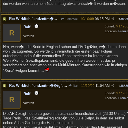
die werden wohl an einem Nachmittag etwas entsch�rft werden m�ssen.
Re: Wirklich "endzeitm��ig", oder was?!
10/10/09
06:15 PM
Patarival
#
3883
Mar 20
Joined:
Ralf
R
Location:
Frank
veteran
Hm, wenn�s die Serie in England schon auf DVD g�be, w�rde ich dann
wohl da zugreifen. So werde ich vermutlich die ersten paar Folgen
aufnehmen und auf die eventuellen Schnittberichte im Internet warten.
Wenn�s nur Gewaltspitzen sind, die geschnitten werden, ist das ja
verschmerzbar, aber wenn es zu Multi-Minuten-Katastrophen wie in einigen
"Xena"-Folgen kommt ...
Re: Wirklich "endzeitm��ig", oder was?!
11/10/09
11:04 AM
Ralf
#
3883
Mar 20
Joined:
Ralf
R
Location:
Frank
veteran
Die ARD zeigt heute zu gewohnt zuschauerfreundlicher Zeit (23.30 Uhr ...) 
Tage Paris", das Spielfilm-Regiedeb�t von Julie Delpy, in dem sie selbst
neben Adam Goldberg die Hauptrolle spielt.
In der stilistisch, wie es hei�t (mein Stammkino hat den Film seinerzeit