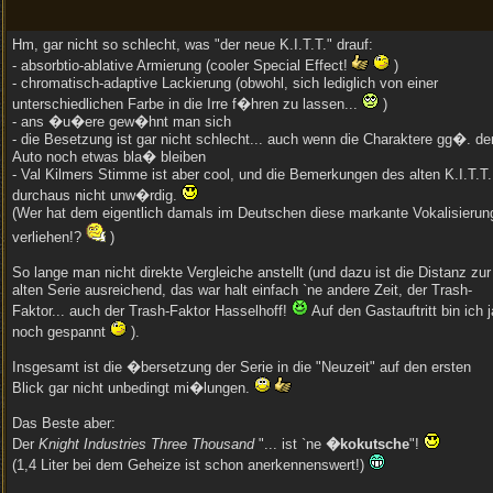
Hm, gar nicht so schlecht, was "der neue K.I.T.T." drauf:
- absorbtio-ablative Armierung (cooler Special Effect!
)
- chromatisch-adaptive Lackierung (obwohl, sich lediglich von einer
unterschiedlichen Farbe in die Irre f�hren zu lassen...
)
- ans �u�ere gew�hnt man sich
- die Besetzung ist gar nicht schlecht... auch wenn die Charaktere gg�. d
Auto noch etwas bla� bleiben
- Val Kilmers Stimme ist aber cool, und die Bemerkungen des alten K.I.T.T.
durchaus nicht unw�rdig.
(Wer hat dem eigentlich damals im Deutschen diese markante Vokalisierun
verliehen!?
)
So lange man nicht direkte Vergleiche anstellt (und dazu ist die Distanz zur
alten Serie ausreichend, das war halt einfach `ne andere Zeit, der Trash-
Faktor... auch der Trash-Faktor Hasselhoff!
Auf den Gastauftritt bin ich j
noch gespannt
).
Insgesamt ist die �bersetzung der Serie in die "Neuzeit" auf den ersten
Blick gar nicht unbedingt mi�lungen.
Das Beste aber:
Der
Knight Industries Three Thousand
"... ist `ne
�kokutsche
"!
(1,4 Liter bei dem Geheize ist schon anerkennenswert!)