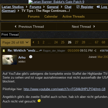
Larian Studios
Forums
General
Chat
Register
Log 
(German)
TV Tips - The Rage Continues...!
Forums
Calendar
Active Threads
Previous Thread
Next Thread
Print Thread
Page 26 of 68
1
2
…
24
25
26
27
28
…
67
68
Re: Wirklich "endzeitm��ig", oder was?!
05/10/09
09:51 PM
Ragon_der_Magier
#
3879
Mar 20
Joined:
Arhu
addict
Auf YouTube gibt's uebrigens die komplette erste Staffel der Highlander TV-
Serie zu sehen und ist sogar ausnahmsweise mal nicht ausserhalb der US
blockiert.
Pilotfolge hier:
http:/
/
www.youtube.com/
watch?v=FG84k0HPLPQ&fmt=18
Angeblich gibt's die zweite Staffel auch schon, hab ich aber nicht gefunden
Auch nicht viel gesucht.