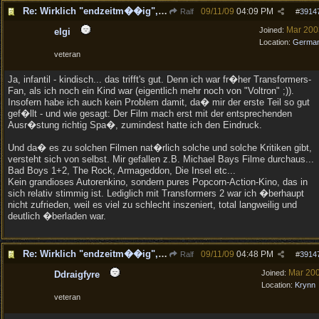
Re: Wirklich "endzeitm��ig", oder was?!
09/11/09
04:09 PM
Ralf
#
3914
Mar 200
Joined:
elgi
Location:
Germa
veteran
Ja, infantil - kindisch... das trifft's gut. Denn ich war fr�her Transformers-
Fan, als ich noch ein Kind war (eigentlich mehr noch von "Voltron" ;)).
Insofern habe ich auch kein Problem damit, da� mir der erste Teil so gut
gef�llt - und wie gesagt: Der Film mach erst mit der entsprechenden
Ausr�stung richtig Spa�, zumindest hatte ich den Eindruck.
Und da� es zu solchen Filmen nat�rlich solche und solche Kritiken gibt,
versteht sich von selbst. Mir gefallen z.B. Michael Bays Filme durchaus...
Bad Boys 1+2, The Rock, Armageddon, Die Insel etc...
Kein grandioses Autorenkino, sondern pures Popcorn-Action-Kino, das in
sich relativ stimmig ist. Lediglich mit Transformers 2 war ich �berhaupt
nicht zufrieden, weil es viel zu schlecht inszeniert, total langweilig und
deutlich �berladen war.
Re: Wirklich "endzeitm��ig", oder was?!
09/11/09
04:48 PM
Ralf
#
3914
Mar 20
Joined:
Ddraigfyre
Location:
Krynn
veteran