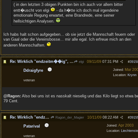
( in den letzten 3 obigen Punkten bin ich auch vor allem bitter
entt�uscht von elgi
- da h�tte ich doch mal irgendeine
emotionale Regung erwartet, eine Brandrede, eine seiner
hellsichtigen Analysen.
Ich habs halt schon aufgegeben... ob sie jetzt die Mannschaft feuern oder
van Gaal oder die Vereinsbosse... mir alle egal. Ich erfreue mich an den
anderen Mannschaften.
Re: Wirklich "endzeitm��ig", oder was?!
09/11/09
07:31 PM
elgi
#
3915
Mar 20
Joined:
Ddraigfyre
Location:
Krynn
veteran
@Ragon:
Also bei uns ist es nasskalt nieselig und das Kilo liegt so etwa b
79 Cent.
Re: Wirklich "endzeitm��ig", oder was?!
10/11/09
08:22 AM
Ragon_der_Magier
#
3915
Apr 2003
Joined:
Patarival
Location:
Liechtenste
veteran