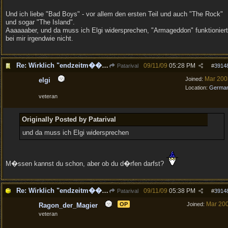
Und ich liebe "Bad Boys" - vor allem den ersten Teil und auch "The Rock"
und sogar "The Island".
Aaaaaaber, und da muss ich Elgi widersprechen, "Armageddon" funktioniert
bei mir irgendwie nicht.
Re: Wirklich "endzeitm��ig", oder was?!
09/11/09
05:28 PM
Patarival
#
3914
Mar 200
Joined:
elgi
Location:
Germa
veteran
Originally Posted by Patarival
und da muss ich Elgi widersprechen
M�ssen kannst du schon, aber ob du d�rfen darfst?
Re: Wirklich "endzeitm��ig", oder was?!
09/11/09
05:38 PM
Patarival
#
3914
Mar 20
OP
Joined:
Ragon_der_Magier
veteran