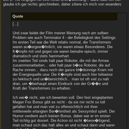
glaube ich gar nichts geschrieben, daher zitiere ich mich von woanders:
Quote
[...]
Und zwar leidet der Film meiner Meinung nach am selben
Problem wie auch Terminator 4 - der Beliebigkeit des Settings.
Im ersten Teil war die Welt relativ normal, die Transformers
waren au�ergew�hnlich, sie waren etwas Besonderes. Die
K�mpfe mit und gegen sie waren beinahe episch, immer
dramatisch und stets hammerhart.
Im zweiten Teil sinds halt paar Roboter, die mit der Armee
zusammenarbeiten... oder halt paar b�se Roboter, die auf
Rache sinnen... dazu noch der ganze bl�dsinnige Kram mit
der Energiequelle usw. Die K�mpfe sind auch hier teilweise
zu hektisch und un�bersichtlich... man ist oft viel zu nah
dran, um �berhaupt einen Eindruck von der Gr��e und
Kraft der Transformers zu erhalten.
Ich wei� nicht, wie ich bewerten soll. Den fest eingeplanten
Megan Fox Bonus gibt es nicht - da sie mir nicht so toll
gefallen hat und man viel zu offensichtlich mit ihrer
mittlerweile erlangten Ber�hmtheit als Sexsymbol spielt. Der
Humor verdient auch keinen Bonus, dabei war er im ersten
Teil richtig gut dosiert. Die Action ist nicht �berw�ltigend,
man schaut sich das halt alles an und schaut dann und wann