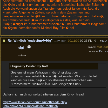
Spezialeffekte, so bezeichnete Filmstarts beispielsweise die Actionszenen
als �die vielleicht am besten inszenierte Materialschlacht aller Zeiten.�
Auch die Verwandlungen der Transformers selbst fanden viel Lob, die
Frankfurter Allgemeine Zeitung sprach in dem Zusammenhang
beispielsweise von der �Kunst, Schwermetall am Computer zu falten�,
auch wenn der Rest �kaum intelligenter als das, was sich ein
Zw�lfj�hriger im Kinderzimmer ausdenkt� und Transformers insgesamt
ein �ganz normaler doofer Michael-Bay-Film� sei.
Re: Wirklich "endzeitm��ig", oder was?!
09/11/09
02:35 PM
Ralf
#
3914
Mar 200
Joined:
elgi
Location:
Germa
veteran
Originally Posted by Ralf
Gestern ist mein Vertrauen in die Urteilskraft der
Kinozuschauer erheblich ersch�ttert worden: Wie zum Teufel
kann es nur sein, da� ein so albernes Kinderfilmchen wie
"Transformers" weltweit $500 Mio. eingespielt hat?
Da kann ich mich nur selbst zitieren aus dem Kino-Thread:
http:/
/
www.larian.com/
forums/
ubbthreads.php?
ubb=showflat&Number=8876#Post8876