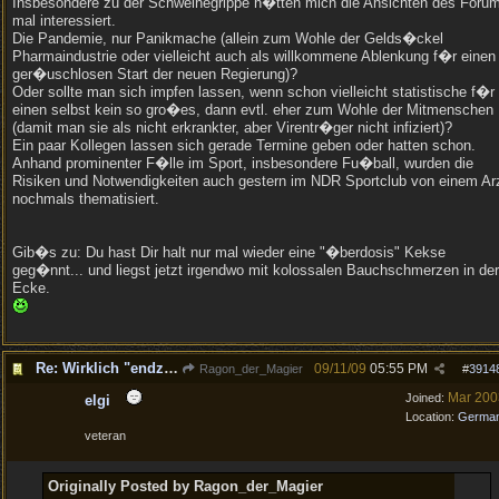
Insbesondere zu der Schweinegrippe h�tten mich die Ansichten des Foru
mal interessiert.
Die Pandemie, nur Panikmache (allein zum Wohle der Gelds�ckel
Pharmaindustrie oder vielleicht auch als willkommene Ablenkung f�r einen
ger�uschlosen Start der neuen Regierung)?
Oder sollte man sich impfen lassen, wenn schon vielleicht statistische f�r
einen selbst kein so gro�es, dann evtl. eher zum Wohle der Mitmenschen
(damit man sie als nicht erkrankter, aber Virentr�ger nicht infiziert)?
Ein paar Kollegen lassen sich gerade Termine geben oder hatten schon.
Anhand prominenter F�lle im Sport, insbesondere Fu�ball, wurden die
Risiken und Notwendigkeiten auch gestern im NDR Sportclub von einem Ar
nochmals thematisiert.
Gib�s zu: Du hast Dir halt nur mal wieder eine "�berdosis" Kekse
geg�nnt... und liegst jetzt irgendwo mit kolossalen Bauchschmerzen in der
Ecke.
Re: Wirklich "endzeitm��ig", oder was?!
09/11/09
05:55 PM
Ragon_der_Magier
#
3914
Mar 200
Joined:
elgi
Location:
Germa
veteran
Originally Posted by Ragon_der_Magier