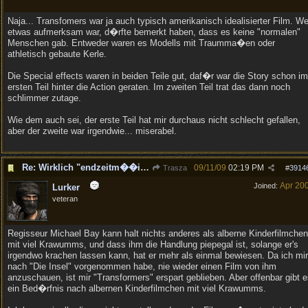
Naja... Transfomers war ja auch typisch amerikanisch idealisierter Film. We
etwas aufmerksam war, d�rfte bemerkt haben, dass es keine "normalen"
Menschen gab. Entweder waren es Modells mit Traumma�en oder
athletisch gebaute Kerle.
Die Special effects waren in beiden Teile gut, daf�r war die Story schon im
ersten Teil hinter die Action geraten. Im zweiten Teil trat das dann noch
schlimmer zutage.
Wie dem auch sei, der erste Teil hat mir durchaus nicht schlecht gefallen,
aber der zweite war irgendwie... miserabel.
Re: Wirklich "endzeitm��ig", oder was?!
09/11/09
02:19 PM
Trasza
#
3914
Apr 20
Joined:
Lurker
veteran
Regisseur Michael Bay kann halt nichts anderes als alberne Kinderfilmchen
mit viel Krawumms, und dass ihm die Handlung piepegal ist, solange er's
irgendwo krachen lassen kann, hat er mehr als einmal bewiesen. Da ich mir
nach "Die Insel" vorgenommen habe, nie wieder einen Film von ihm
anzuschauen, ist mir "Transformers" erspart geblieben. Aber offenbar gibt 
ein Bed�rfnis nach albernen Kinderfilmchen mit viel Krawumms.