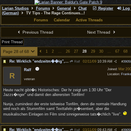
Larian Studios
Forums
General
Chat
Register
Log 
(German)
TV Tips - The Rage Continues...!
Forums
Calendar
Active Threads
Previous Thread
Next Thread
Print Thread
Page 28 of 68
1
2
…
26
27
28
29
30
…
67
68
Re: Wirklich "endzeitm��ig", oder was?!
02/11/09
10:39 AM
Ralf
#
3905
Mar 20
Joined:
Ralf
R
Location:
Frank
veteran
Heute nacht gibt�s Historisches: Der hr zeigt um 1:30 Uhr "Der
Jazzs�nger" und damit den allerersten Tonfilm!
Nunja, zumindest der erste teilweise Tonfilm, denn die normale Handlung
wird noch als Stummfilm samt Texttafeln pr�sentiert, aber die
musikalischen Einlagen im Film sind sinnigerweise tats�chlich "live".
Re: Wirklich "endzeitm��ig", oder was?!
03/11/09
09:43 AM
Ralf
#
3905