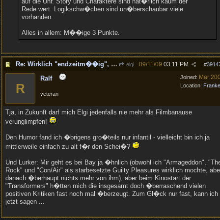
auf die Uhr. Story und Charaktere sind nat�rlich kaum der
Rede wert. Logikschw�chen sind un�berschaubar viele
vorhanden.
Alles in allem: M��ige 3 Punkte.
Re: Wirklich "endzeitm��ig", oder was?!
09/11/09
03:11 PM
elgi
#
3914
Mar 20
Joined:
Ralf
R
Location:
Frank
veteran
Tja, in Zukunft darf mich Elgi jedenfalls nie mehr als Filmbanause
verunglimpfen!
Den Humor fand ich �brigens gro�teils nur infantil - vielleicht bin ich ja
mittlerweile einfach zu alt f�r den Schei�?
Und Lurker: Mir geht es bei Bay ja �hnlich (obwohl ich "Armageddon", "Th
Rock" und "Con/Air" als starbesetzte Guilty Pleasures wirklich mochte, abe
danach �berhaupt nichts mehr von ihm), aber beim Kinostart der
"Transformers" h�tten mich die insgesamt doch �berraschend vielen
positiven Kritiken fast noch mal �berzeugt. Zum Gl�ck nur fast, kann ich
jetzt sagen ...