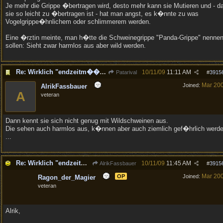
Je mehr die Grippe �bertragen wird, desto mehr kann sie Mutieren und - d
sie so leicht zu �bertragen ist - hat man angst, es k�nnte zu was
Vogelgrippe�hnlichem oder schlimmerem werden.
Eine �rztin meinte, man h�tte die Schweinegrippe "Panda-Grippe" nenne
sollen: Sieht zwar harmlos aus aber wild werden.
Re: Wirklich "endzeitm��ig", oder was?!
10/11/09
11:11 AM
Patarival
#
3915
Mar 20
Joined:
AlrikFassbauer
A
veteran
Dann kennt sie sich nicht genug mit Wildschweinen aus.
Die sehen auch harmlos aus, k�nnen aber auch ziemlich gef�hrlich werd
...
Re: Wirklich "endzeitm��ig", oder was?!
10/11/09
11:45 AM
AlrikFassbauer
#
3915
Mar 20
OP
Joined:
Ragon_der_Magier
veteran
Alrik,