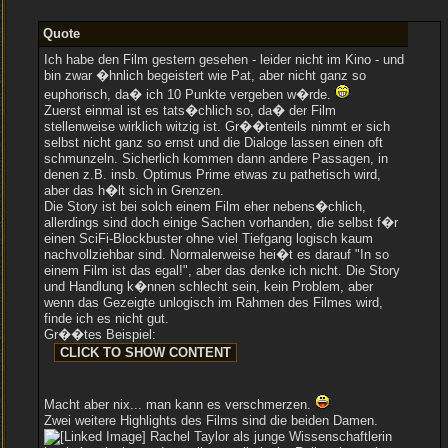
Quote
Ich habe den Film gestern gesehen - leider nicht im Kino - und
bin zwar �hnlich begeistert wie Pat, aber nicht ganz so
euphorisch, da� ich 10 Punkte vergeben w�rde.
Zuerst einmal ist es tats�chlich so, da� der Film
stellenweise wirklich witzig ist. Gr��tenteils nimmt er sich
selbst nicht ganz so ernst und die Dialoge lassen einen oft
schmunzeln. Sicherlich kommen dann andere Passagen, in
denen z.B. insb. Optimus Prime etwas zu pathetisch wird,
aber das h�lt sich in Grenzen.
Die Story ist bei solch einem Film eher nebens�chlich,
allerdings sind doch einige Sachen vorhanden, die selbst f�r
einen SciFi-Blockbuster ohne viel Tiefgang logisch kaum
nachvollziehbar sind. Normalerweise hei�t es darauf "In so
einem Film ist das egal!", aber das denke ich nicht. Die Story
und Handlung k�nnen schlecht sein, kein Problem, aber
wenn das Gezeigte unlogisch im Rahmen des Filmes wird,
finde ich es nicht gut.
Gr��tes Beispiel:
Macht aber nix... man kann es verschmerzen.
Zwei weitere Highlights des Films sind die beiden Damen.
Rachel Taylor als junge Wissenschaftlerin