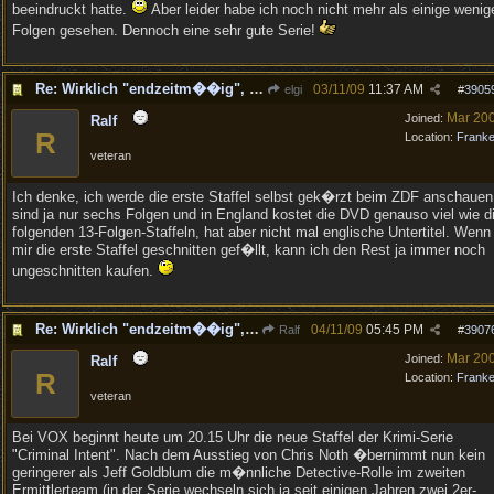
beeindruckt hatte.
Aber leider habe ich noch nicht mehr als einige wenig
Folgen gesehen. Dennoch eine sehr gute Serie!
Re: Wirklich "endzeitm��ig", oder was?!
03/11/09
11:37 AM
elgi
#
3905
Mar 20
Joined:
Ralf
R
Location:
Frank
veteran
Ich denke, ich werde die erste Staffel selbst gek�rzt beim ZDF anschauen
sind ja nur sechs Folgen und in England kostet die DVD genauso viel wie d
folgenden 13-Folgen-Staffeln, hat aber nicht mal englische Untertitel. Wenn
mir die erste Staffel geschnitten gef�llt, kann ich den Rest ja immer noch
ungeschnitten kaufen.
Re: Wirklich "endzeitm��ig", oder was?!
04/11/09
05:45 PM
Ralf
#
3907
Mar 20
Joined:
Ralf
R
Location:
Frank
veteran
Bei VOX beginnt heute um 20.15 Uhr die neue Staffel der Krimi-Serie
"Criminal Intent". Nach dem Ausstieg von Chris Noth �bernimmt nun kein
geringerer als Jeff Goldblum die m�nnliche Detective-Rolle im zweiten
Ermittlerteam (in der Serie wechseln sich ja seit einigen Jahren zwei 2er-