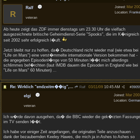
Mar 20
Joined:
Ralf
R
Location:
Frank
veteran
Ab heute zeigt das ZDF immer dienstags um 23.30 Uhr die vielfach
ausgezeichnete britische Geheimdienst-Serie "Spooks", die im K�nigreich
seit 2002 sehr erfolgreich l�uft.
Jetzt bleibt nur zu hoffen, da� Deutschland nicht wieder mal (wie etwa bei
"Life on Mars") eine verst�mmelte internationale Version bekommen hat -
die angegeben Episodenl�nge von 50 Minuten l��t mich allerdings
schlimmes bef�rchten (laut IMDB dauern die Episoden in England wie bei
"Life on Mars" 60 Minuten) ...
Re: Wirklich "endzeitm��ig", oder was?!
03/11/09
10:45 AM
Ralf
#
3905
Mar 200
Joined:
elgi
Location:
Germa
veteran
Ich w�rde davon ausgehen, da� die BBC wieder die gek�rzten Fassung
im TV senden l��t.
Ich habe vor einiger Zeit angefangen, die originalen Teile anzuschauen -
dank der bezaubernden Keeley Hawes, die mich ja in Ashes to Ashes so