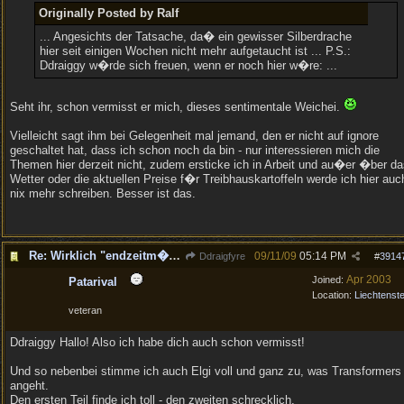
Originally Posted by Ralf
... Angesichts der Tatsache, da� ein gewisser Silberdrache
hier seit einigen Wochen nicht mehr aufgetaucht ist ... P.S.:
Ddraiggy w�rde sich freuen, wenn er noch hier w�re: ...
Seht ihr, schon vermisst er mich, dieses sentimentale Weichei.
Vielleicht sagt ihm bei Gelegenheit mal jemand, den er nicht auf ignore
geschaltet hat, dass ich schon noch da bin - nur interessieren mich die
Themen hier derzeit nicht, zudem ersticke ich in Arbeit und au�er �ber d
Wetter oder die aktuellen Preise f�r Treibhauskartoffeln werde ich hier auc
nix mehr schreiben. Besser ist das.
Re: Wirklich "endzeitm��ig", oder was?!
09/11/09
05:14 PM
Ddraigfyre
#
3914
Apr 2003
Joined:
Patarival
Location:
Liechtenste
veteran
Ddraiggy Hallo! Also ich habe dich auch schon vermisst!
Und so nebenbei stimme ich auch Elgi voll und ganz zu, was Transformers
angeht.
Den ersten Teil finde ich toll - den zweiten schrecklich.