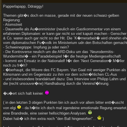
Papperlapapp, Ddraiggy!
Themen gibt�s doch en masse, gerade mit der neuen schwarz-gelben
Regierung:
- Atomstreit
- Dauerwelle als Au�enminister (neulich ein Gastkommentar von einem
erfahrenen Diplomaten: er kann gar nicht so viel kaputt machen - Genscher
& Co. waren auch gar nicht so der Hit. Die `K�rnerarbeit� wird ohnehin eh
vom diplomatischen Fu�volk im Ministerium udn den Botschaften gemacht
- Schweinegrippe: Impfung ja oder nein?
- Die Kontroverse neulich um die ARD-Doku um das `Neurodermitis-
Wundermittel� - ein Paradebeispiel f�r die heutige Mediengesellschaft
- kommt ein Einsatz in der Nationalelf f�r den `Next Generation� M�ller
noch zu fr�h?
- �berhaupt, die Misere des FC Bayern. Van Gaal mit weniger Punkten als
Klinsmann und im Gegensatz zu ihm vor dem schm�hlichen CL-Aus
- und insbesondere brandaktuell dazu: Das Interview von Philipp Lahm und
die (recht unsouver�ne) Handhabung durch die Vereinsf�hrung.
�u�ert sich halt keiner.
( in den letzten 3 obigen Punkten bin ich auch vor allem bitter entt�uscht
von elgi
- da h�tte ich doch mal irgendeine emotionale Regung erwartet
eine Brandrede, eine seiner hellsichtigen Analysen.
Dabei hab� ich ihm extra noch "den Ball hingeworfen"...
)