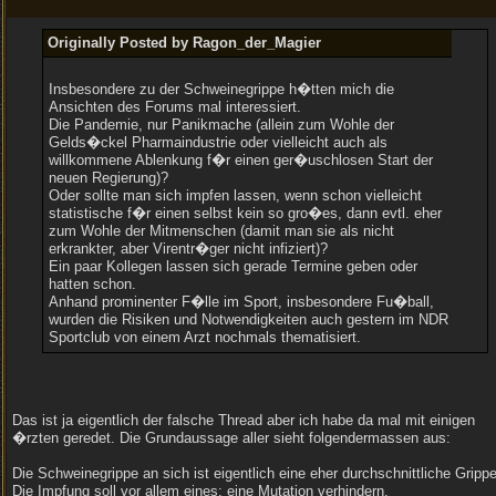
Originally Posted by Ragon_der_Magier
Insbesondere zu der Schweinegrippe h�tten mich die
Ansichten des Forums mal interessiert.
Die Pandemie, nur Panikmache (allein zum Wohle der
Gelds�ckel Pharmaindustrie oder vielleicht auch als
willkommene Ablenkung f�r einen ger�uschlosen Start der
neuen Regierung)?
Oder sollte man sich impfen lassen, wenn schon vielleicht
statistische f�r einen selbst kein so gro�es, dann evtl. eher
zum Wohle der Mitmenschen (damit man sie als nicht
erkrankter, aber Virentr�ger nicht infiziert)?
Ein paar Kollegen lassen sich gerade Termine geben oder
hatten schon.
Anhand prominenter F�lle im Sport, insbesondere Fu�ball,
wurden die Risiken und Notwendigkeiten auch gestern im NDR
Sportclub von einem Arzt nochmals thematisiert.
Das ist ja eigentlich der falsche Thread aber ich habe da mal mit einigen
�rzten geredet. Die Grundaussage aller sieht folgendermassen aus:
Die Schweinegrippe an sich ist eigentlich eine eher durchschnittliche Grippe
Die Impfung soll vor allem eines: eine Mutation verhindern.