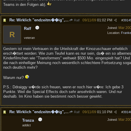
Teams in den Folgen ab).
Re: Wirklich "endzeitm��ig", oder was?!
09/11/09
01:02 PM
Ralf
#
3914
Mar 20
Joined:
Ralf
R
Location:
Frank
veteran
Gestern ist mein Vertrauen in die Urteilskraft der Kinozuschauer erheblich
ersch�ttert worden: Wie zum Teufel kann es nur sein, da� ein so alberne
Kinderfilmchen wie "Transformers" weltweit $500 Mio. eingespielt hat? Und
die nach einhelliger Meinung noch wesentlich schlechtere Fortsetzung soga
noch deutlich mehr?
Warum nur?
P.S.: Ddraiggy w�rde sich freuen, wenn er noch hier w�re: Ich gebe 3
Punkte. Weil die Special Effects doch sehr ansehnlich waren. Und nur
deshalb. Im Kino haben sie bestimmt noch besser gewirkt.
Re: Wirklich "endzeitm��ig", oder was?!
09/11/09
01:10 PM
Ralf
#
3914
Mar 20
Joined:
Trasza
addict