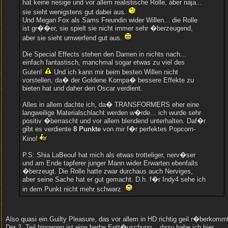
hat keine riesige und vor allem realistische Rolle, aber naja...
sie sieht wenigstens gut dabei aus.
Und Megan Fox als Sams Freundin wider Willen... die Rolle
ist gr��er, sie spielt sie nicht immer sehr �berzeugend,
aber sie sieht umwerfend gut aus.
Die Special Effects stehen den Damen in nichts nach...
einfach fantastisch, manchmal sogar etwas zu viel des
Guten!
Und ich kann mir beim besten Willen nicht
vorstellen, da� der Goldene Kompa� bessere Effekte zu
bieten hat und daher den Oscar verdient.
Alles in allem dachte ich, da� TRANSFORMERS eher eine
langweilige Materialschlacht werden w�rde... ich wurde sehr
positiv �berrascht und vor allem blendend unterhalten. Daf�r
gibt es verdiente
8 Punkte
von mir f�r perfektes Popcorn-
Kino!
P.S: Shia LaBeouf hat mich als etwas trotteliger, nerv�ser
und am Ende tapferer junger Mann wider Erwarten ebenfalls
�berzeugt. Die Rolle hatte zwar durchaus auch Nerviges,
aber seine Sache hat er gut gemacht. D.h. f�r Indy4 sehe ich
in dem Punkt nicht mehr schwarz.
Also quasi ein Guilty Pleasure, das vor allem in HD richtig geil r�berkomm
Der 2. Teil hingegen ist eine herbe Entt�uschung... dazu habe ich hier