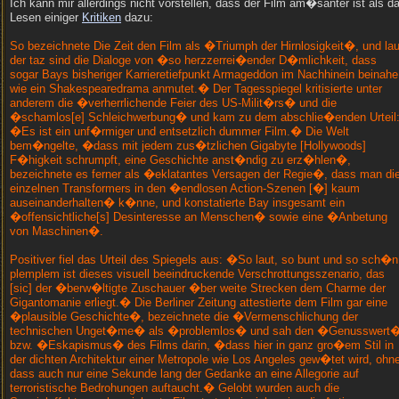
Ich kann mir allerdings nicht vorstellen, dass der Film am�santer ist als d
Lesen einiger
Kritiken
dazu:
So bezeichnete Die Zeit den Film als �Triumph der Hirnlosigkeit�, und lau
der taz sind die Dialoge von �so herzzerrei�ender D�mlichkeit, dass
sogar Bays bisheriger Karrieretiefpunkt Armageddon im Nachhinein beinahe
wie ein Shakespearedrama anmutet.� Der Tagesspiegel kritisierte unter
anderem die �verherrlichende Feier des US-Milit�rs� und die
�schamlos[e] Schleichwerbung� und kam zu dem abschlie�enden Urteil
�Es ist ein unf�rmiger und entsetzlich dummer Film.� Die Welt
bem�ngelte, �dass mit jedem zus�tzlichen Gigabyte [Hollywoods]
F�higkeit schrumpft, eine Geschichte anst�ndig zu erz�hlen�,
bezeichnete es ferner als �eklatantes Versagen der Regie�, dass man di
einzelnen Transformers in den �endlosen Action-Szenen [�] kaum
auseinanderhalten� k�nne, und konstatierte Bay insgesamt ein
�offensichtliche[s] Desinteresse an Menschen� sowie eine �Anbetung
von Maschinen�.
Positiver fiel das Urteil des Spiegels aus: �So laut, so bunt und so sch�n
plemplem ist dieses visuell beeindruckende Verschrottungsszenario, das
[sic] der �berw�ltigte Zuschauer �ber weite Strecken dem Charme der
Gigantomanie erliegt.� Die Berliner Zeitung attestierte dem Film gar eine
�plausible Geschichte�, bezeichnete die �Vermenschlichung der
technischen Unget�me� als �problemlos� und sah den �Genusswert
bzw. �Eskapismus� des Films darin, �dass hier in ganz gro�em Stil in
der dichten Architektur einer Metropole wie Los Angeles gew�tet wird, ohn
dass auch nur eine Sekunde lang der Gedanke an eine Allegorie auf
terroristische Bedrohungen auftaucht.� Gelobt wurden auch die