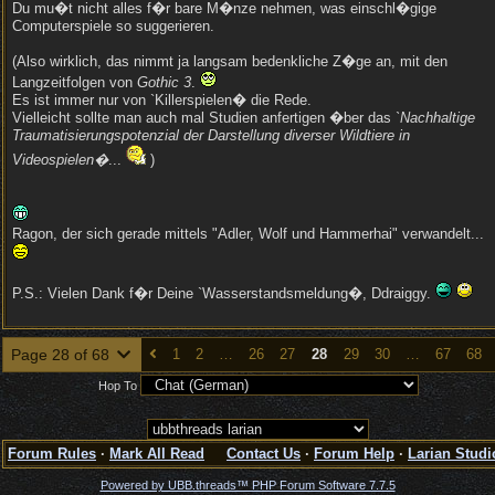
Du mu�t nicht alles f�r bare M�nze nehmen, was einschl�gige
Computerspiele so suggerieren.
(Also wirklich, das nimmt ja langsam bedenkliche Z�ge an, mit den
Langzeitfolgen von
Gothic 3
.
Es ist immer nur von `Killerspielen� die Rede.
Vielleicht sollte man auch mal Studien anfertigen �ber das
`Nachhaltige
Traumatisierungspotenzial der Darstellung diverser Wildtiere in
Videospielen�
...
)
Ragon, der sich gerade mittels "Adler, Wolf und Hammerhai" verwandelt...
P.S.: Vielen Dank f�r Deine `Wasserstandsmeldung�, Ddraiggy.
Page 28 of 68
1
2
…
26
27
28
29
30
…
67
68
Hop To
Forum Rules
·
Mark All Read
Contact Us
·
Forum Help
·
Larian Studi
Powered by UBB.threads™ PHP Forum Software 7.7.5