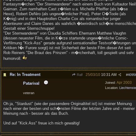
Fantasym�rchen "Der Sternwanderer" nach einem Buch von Kultautor Neil
Gaiman. Zum namhaften Cast z�hlen u.a. Michelle Pfeiffer (als b�se
Hexe), Robert DeNiro (als ungew�hnlicher Pirat), Peter O�Toole (als
K�nig) und in den Hauptrollen Charlie Cox als romantischer junger
Abenteurer und Claire Danes als wahrlich �berirdisch sch�ne menschlich
Gestalt einer Sternschnuppe!
"Der Sternwanderer" von Claudia Schiffers Ehemann Matthew Vaughn
(dessen neuester Film, die in K�rze startende ungew�hnliche Comic-
Verfilmung "Kick-Ass" gerade aufgrund sensationeller Testvorf�hrungen u
Kritiken f�r Furore sorgt) ist mit Sicherheit der beste Film dieser Art seit
Rob Reiners "Die Braut des Prinzen" - m�rchenhaft, toll gespielt und sehr
humorvoll.
Re: In Treatment
25/03/10
10:31 AM
Ralf
#
4095
Apr 2003
Joined:
Patarival
Location:
Liechtenste
veteran
Oh ja, "Stardust" (wie der passendere Originaltitel ist) ist meiner Meinung
nach einer der besten und sch�nsten Filme der letzten Jahre und - meiner
Meinung nach - besser als das Buch.
Und auf "Kick Ass" freue ich mich gewaltig!