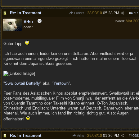
Re: In Treatment
28/03/10
05:28 PM
Lurker
#
4097
Mar 20
Joined:
Arhu
addict
Guter Tipp.
Ich hab auch einen, leider keinen unmittelbaren. Aber vielleicht wird er ja
irgendwann einmal irgendwo gezeigt -- ich hatte ihn mal in einem Hoersaal-
Kino mit dem Japanischkurs gesehen.
"
Swallowtail Buttefly
" aka. "
Yentown
".
Fuer Fans des Asiatischen Kinos absolut empfehlenswert. Swallowtail ist e
post-moderner, multilingualer Film von Shunji Iwai, der entfernt an die Werk
von Quentin Tarantino oder Takeshi Kitano erinnert. O-Ton Japanisch,
Chinesisch und Englisch; Untertitel waren auf Deutsch. Daher wohl eher art
Material. Wie auch immer, ich fand ihn richtig, richtig gut. Also: Augen
offenhalten!
Re: In Treatment
29/03/10
01:36 PM
Arhu
#
4098