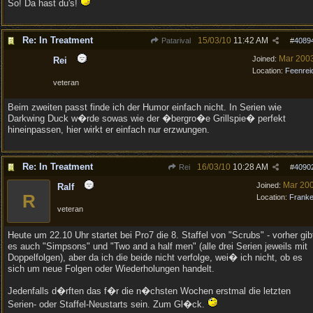
So! Da hast du's!
Re: In Treatment
15/03/10
11:42 AM
Patarival
#
4089
Mar 200
Joined:
Rei
Location:
Feenrei
veteran
Beim zweiten passt finde ich der Humor einfach nicht. In Serien wie
Darkwing Duck w�rde sowas wie der �bergro�e Grillspie� perfekt
hineinpassen, hier wirkt er einfach nur erzwungen.
Re: In Treatment
16/03/10
10:28 AM
Rei
#
4090
Mar 20
Joined:
Ralf
R
Location:
Frank
veteran
Heute um 22.10 Uhr startet bei Pro7 die 8. Staffel von "Scrubs" - vorher gib
es auch "Simpsons" und "Two and a half men" (alle drei Serien jeweils mit
Doppelfolgen), aber da ich die beide nicht verfolge, wei� ich nicht, ob es
sich um neue Folgen oder Wiederholungen handelt.
Jedenfalls d�rften das f�r die n�chsten Wochen erstmal die letzten
Serien- oder Staffel-Neustarts sein. Zum Gl�ck.