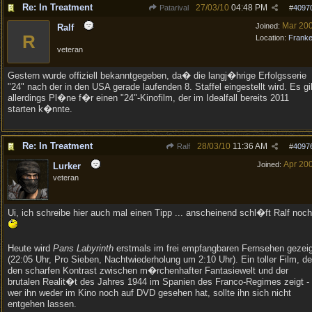
Re: In Treatment
27/03/10
04:48 PM
Patarival
#
4097
Mar 20
Joined:
Ralf
R
Location:
Frank
veteran
Gestern wurde offiziell bekanntgegeben, da� die langj�hrige Erfolgsserie
"24" nach der in den USA gerade laufenden 8. Staffel eingestellt wird. Es gi
allerdings Pl�ne f�r einen "24"-Kinofilm, der im Idealfall bereits 2011
starten k�nnte.
Re: In Treatment
28/03/10
11:36 AM
Ralf
#
4097
Apr 20
Joined:
Lurker
veteran
Ui, ich schreibe hier auch mal einen Tipp ... anscheinend schl�ft Ralf noch
Heute wird
Pans Labyrinth
erstmals im frei empfangbaren Fernsehen gezeig
(22:05 Uhr, Pro Sieben, Nachtwiederholung um 2:10 Uhr). Ein toller Film, de
den scharfen Kontrast zwischen m�rchenhafter Fantasiewelt und der
brutalen Realit�t des Jahres 1944 im Spanien des Franco-Regimes zeigt -
wer ihn weder im Kino noch auf DVD gesehen hat, sollte ihn sich nicht
entgehen lassen.