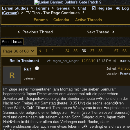
Larian Studios
Forums
General
Chat
Register
Log 
(German)
TV Tips - The Rage Continues...!
Forums
Calendar
Active Threads
Previous Thread
Next Thread
Print Thread
Page 36 of 68
1
2
…
34
35
36
37
38
…
67
68
Re: In Treatment
12/03/10
12:13 PM
Ragon_der_Magier
#
4087
Mar 20
Joined:
Ralf
R
Location:
Frank
veteran
Im Zuge seiner momentanen (am Montag mit "Die sieben Samurai"
begonnenen) Japan-Reihe wartet arte wieder mal mit ein paar echten
Juwelen auf. Beispielsweise zeigt der Sender ab heute w�chentlich in der
Nacht von Freitag auf Samstag (heute: 0.35 Uhr) die sechs legend�ren
"Lone Wolf & Cub"-Filme mit Tomisaburo Wakayama in der Hauptrolle eine
Samurai, der aufgrund einer Intrige zum Ronin (also "herrenlosen" Samurai)
wird und gemeinsam mit seinem kleinen Sohn Daigoro durch Japan zieht.
Nat�rlich treibt ihn vor allem das Verlangen nach Rache, da er
w�hrenddessen aber auch von etwas leben mu�, verdingt er sich als eine