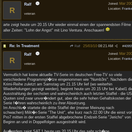
Mar 20
Joined:
Ralf
R
Location:
Frank
veteran
arte zeigt heute um 20.15 Uhr wieder einmal einen der spannendsten Filme
aller Zeiten: "Lohn der Angst" mit Lino Ventura. Anschauen!
Re: In Treatment
25/03/10
08:21 AM
Ralf
#
4095
Mar 20
Joined:
Ralf
R
Location:
Frank
veteran
Vermutlich hat keine aktuelle TV-Serie im deutschen Free-TV so viele
verschiedene Programmpl�tze eingenommen wie "Numb3rs". Nachdem di
Krimi-Reihe zuletzt am Samstag um 21.15 Uhr lief (wo weiterhin
Wiederholungen gezeigt werden), beginnt heute um 20.15 Uhr bei Kabel1 di
Ausstrahlung der sechsten und wahrscheinlich auch letzten Staffel - die US
Quoten sind zwar unver�ndert gut, aber die sehr hohen Gehaltskosten der
Serie f�hren wahrscheinlich zu ihrer Absetzung.
Im Anschlu� startete die dritte Staffel der (meiner Meinung nach
schwachen) Milit�r-Serie "The Unit", ehe kurz nach 22.00 Uhr die einst vo
Pro7 mitten in der ersten Staffel abgebrochene Endzeit-Serie "Jericho" von
Beginn an und in Doppelfolgen ausgestrahlt wird.
Au�erdem zeigt SAT.1 heute um 20.15 Uhr das sehr sch�ne