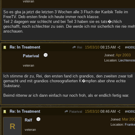
veteran
So es gba ja jetzt die letzten 3 Wochen alle 3 Fluch der Karibik Teile im
FreeTV. Deb ersten finde ich heute immer noch klasse.
Teil 2 dagegen war schlecht und bei Teil 3 haben sie es tats�chlich
geschafft, noch schlechter zu sein. Die werde ich mir sicherlich nie nie meh
anschauen.
Re: In Treatment
15/03/10
08:15 AM
Rei
#
4089
Apr 2003
Joined:
Patarival
Location:
Liechtenste
veteran
Ich stimme dir zu, Rei, den ersten fand ich grandios, den zweiten zwar toll
gemacht und mit grandios choreografierten K�mpfen aber ohne echte
Substanz.
Beimd rittenw ar ich dann einfach nur noch froh, als er endlich fertig war.
Re: In Treatment
15/03/10
08:46 AM
Patarival
#
4089
Mar 20
Joined:
Ralf
R
Location:
Frank
veteran