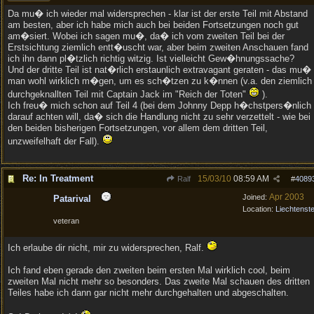
Da mu� ich wieder mal widersprechen - klar ist der erste Teil mit Abstand
am besten, aber ich habe mich auch bei beiden Fortsetzungen noch gut
am�siert. Wobei ich sagen mu�, da� ich vom zweiten Teil bei der
Erstsichtung ziemlich entt�uscht war, aber beim zweiten Anschauen fand
ich ihn dann pl�tzlich richtig witzig. Ist vielleicht Gew�hnungssache?
Und der dritte Teil ist nat�rlich erstaunlich extravagant geraten - das mu�
man wohl wirklich m�gen, um es sch�tzen zu k�nnen (v.a. den ziemlich
durchgeknallten Teil mit Captain Jack im "Reich der Toten"
).
Ich freu� mich schon auf Teil 4 (bei dem Johnny Depp h�chstpers�nlich
darauf achten will, da� sich die Handlung nicht zu sehr verzettelt - wie bei
den beiden bisherigen Fortsetzungen, vor allem dem dritten Teil,
unzweifelhaft der Fall).
Re: In Treatment
15/03/10
08:59 AM
Ralf
#
4089
Apr 2003
Joined:
Patarival
Location:
Liechtenste
veteran
Ich erlaube dir nicht, mir zu widersprechen, Ralf.
Ich fand eben gerade den zweiten beim ersten Mal wirklich cool, beim
zweiten Mal nicht mehr so besonders. Das zweite Mal schauen des dritten
Teiles habe ich dann gar nicht mehr durchgehalten und abgeschalten.