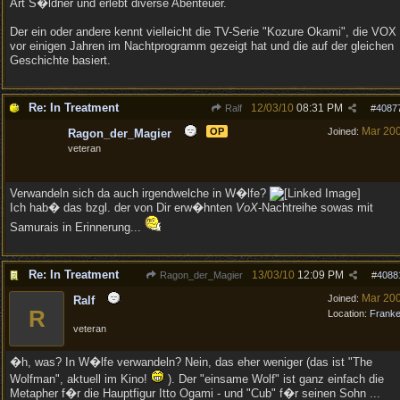
Art S�ldner und erlebt diverse Abenteuer.
Der ein oder andere kennt vielleicht die TV-Serie "Kozure Okami", die VOX
vor einigen Jahren im Nachtprogramm gezeigt hat und die auf der gleichen
Geschichte basiert.
Re: In Treatment
12/03/10
08:31 PM
Ralf
#
4087
Mar 20
OP
Joined:
Ragon_der_Magier
veteran
Verwandeln sich da auch irgendwelche in W�lfe?
Ich hab� das bzgl. der von Dir erw�hnten
VoX
-Nachtreihe sowas mit
Samurais in Erinnerung...
Re: In Treatment
13/03/10
12:09 PM
Ragon_der_Magier
#
4088
Mar 20
Joined:
Ralf
R
Location:
Frank
veteran
�h, was? In W�lfe verwandeln? Nein, das eher weniger (das ist "The
Wolfman", aktuell im Kino!
). Der "einsame Wolf" ist ganz einfach die
Metapher f�r die Hauptfigur Itto Ogami - und "Cub" f�r seinen Sohn ...