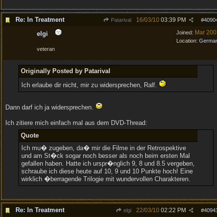
Re: In Treatment
16/03/10
03:39 PM
Patarival
#
4090
Mar 200
Joined:
elgi
Location:
Germa
veteran
Originally Posted by Patarival
Ich erlaube dir nicht, mir zu widersprechen, Ralf.
Dann darf ich ja widersprechen.
Ich zitiere mich einfach mal aus dem DVD-Thread:
Quote
Ich mu� zugeben, da� mir die Filme in der Retrospektive
und am St�ck sogar noch besser als noch beim ersten Mal
gefallen haben. Hatte ich urspr�nglich 9, 8 und 8.5 vergeben,
schraube ich diese heute auf 10, 9 und 10 Punkte hoch! Eine
wirklich �berragende Trilogie mit wundervollen Charakteren.
Re: In Treatment
22/03/10
02:22 PM
elgi
#
4094