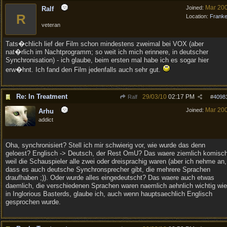
Mar 20
Joined:
Ralf
R
Location:
Frank
veteran
Tats�chlich lief der Film schon mindestens zweimal bei VOX (aber
nat�rlich im Nachtprogramm; so weit ich mich erinnere, in deutscher
Synchronisation) - ich glaube, beim ersten mal habe ich es sogar hier
erw�hnt. Ich fand den Film jedenfalls auch sehr gut.
Re: In Treatment
29/03/10
02:17 PM
Ralf
#
4098
Mar 20
Joined:
Arhu
addict
Oha, synchronisiert? Stell ich mir schwierig vor, wie wurde das denn
geloest? Englisch -> Deutsch, der Rest OmU? Das waere ziemlich komisch
weil die Schauspieler alle zwei oder dreisprachig waren (aber ich nehme an,
dass es auch deutsche Synchronsprecher gibt, die mehrere Sprachen
draufhaben ;)). Oder wurde alles eingedeutscht? Das waere auch etwas
daemlich, die verschiedenen Sprachen waren naemlich aehnlich wichtig wie
in Inglorious Basterds, glaube ich, auch wenn hauptsaechlich Englisch
gesprochen wurde.