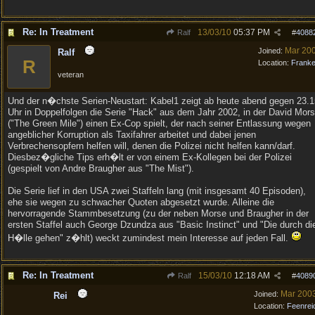
Re: In Treatment
13/03/10
05:37 PM
Ralf
#
4088
Mar 20
Joined:
Ralf
R
Location:
Frank
veteran
Und der n�chste Serien-Neustart: Kabel1 zeigt ab heute abend gegen 23.1
Uhr in Doppelfolgen die Serie "Hack" aus dem Jahr 2002, in der David Mor
("The Green Mile") einen Ex-Cop spielt, der nach seiner Entlassung wegen
angeblicher Korruption als Taxifahrer arbeitet und dabei jenen
Verbrechensopfern helfen will, denen die Polizei nicht helfen kann/darf.
Diesbez�gliche Tips erh�lt er von einem Ex-Kollegen bei der Polizei
(gespielt von Andre Braugher aus "The Mist").
Die Serie lief in den USA zwei Staffeln lang (mit insgesamt 40 Episoden),
ehe sie wegen zu schwacher Quoten abgesetzt wurde. Alleine die
hervorragende Stammbesetzung (zu der neben Morse und Braugher in der
ersten Staffel auch George Dzundza aus "Basic Instinct" und "Die durch di
H�lle gehen" z�hlt) weckt zumindest mein Interesse auf jeden Fall.
Re: In Treatment
15/03/10
12:18 AM
Ralf
#
4089
Mar 200
Joined:
Rei
Location:
Feenrei