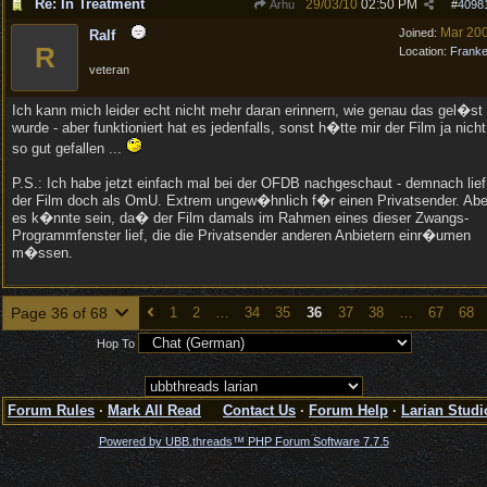
Re: In Treatment
29/03/10
02:50 PM
Arhu
#
4098
Mar 20
Joined:
Ralf
R
Location:
Frank
veteran
Ich kann mich leider echt nicht mehr daran erinnern, wie genau das gel�st
wurde - aber funktioniert hat es jedenfalls, sonst h�tte mir der Film ja nicht
so gut gefallen ...
P.S.: Ich habe jetzt einfach mal bei der OFDB nachgeschaut - demnach lief
der Film doch als OmU. Extrem ungew�hnlich f�r einen Privatsender. Abe
es k�nnte sein, da� der Film damals im Rahmen eines dieser Zwangs-
Programmfenster lief, die die Privatsender anderen Anbietern einr�umen
m�ssen.
Page 36 of 68
1
2
…
34
35
36
37
38
…
67
68
Hop To
Forum Rules
·
Mark All Read
Contact Us
·
Forum Help
·
Larian Studi
Powered by UBB.threads™ PHP Forum Software 7.7.5