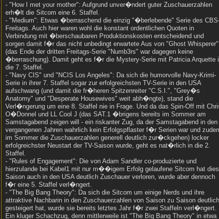
- "How I met your mother": Aufgrund unver�ndert guter Zuschauerzahlen
erh�lt die Sitcom eine 6. Staffel.
- "Medium": Etwas �berraschend die einzig "�berlebende" Serie des CBS
Freitags. Auch hier waren wohl die konstant ordentlichen Quoten in
Verbindung mit �berschaubaren Produktionskosten entscheidend und
sorgen damit f�r das nicht unbedingt erwartete Aus von "Ghost Whisperer"
(das Ende der dritten Freitags-Serie "Numb3rs" war dagegen keine
�berraschung). Damit geht es f�r die Mystery-Serie mit Patricia Arquette 
die 7. Staffel.
- "Navy CIS" und "NCIS Los Angeles": Da sich die humorvolle Navy-Krimi-
Serie in ihrer 7. Staffel sogar zur erfolgreichsten TV-Serie in den USA
aufschwang (und damit die fr�heren Spitzenreiter "C.S.I.", "Grey�s
Anatomy" und "Desperate Housewives" weit abh�ngte), stand die
Verl�ngerung um eine 8. Staffel nie in Frage. Und da das Spin-Off mit Chri
O�Donnel und LL Cool J (das SAT.1 �brigens bereits im Sommer am
Samstagabend zeigen will - ein riskanter Zug, da der Samstagabend in den
vergangenen Jahren wahrlich kein Erfolgspflaster f�r Serien war und zude
im Sommer die Zuschauerzahlen generell deutlich zur�ckgehen) locker
erfolgreichster Neustart der TV-Saison wurde, geht es nat�rlich in die 2.
Staffel.
- "Rules of Engagement": Die von Adam Sandler co-produzierte und
hierzulande bei Kabel1 mit nur m��igem Erfolg gelaufene Sitcom hat die
Saison auch in den USA deutlich Zuschauer verloren, wurde aber dennoch
f�r eine 5. Staffel verl�ngert.
- "The Big Bang Theory": Da sich die Sitcom um einige Nerds und ihre
attraktive Nachbarin in den Zuschauerzahlen von Saison zu Saison deutlic
gesteigert hat, wurde sie bereits letztes Jahr f�r zwei Staffeln verl�ngert.
Ein kluger Schachzug, denn mittlerweile ist "The Big Bang Theory" in etwa