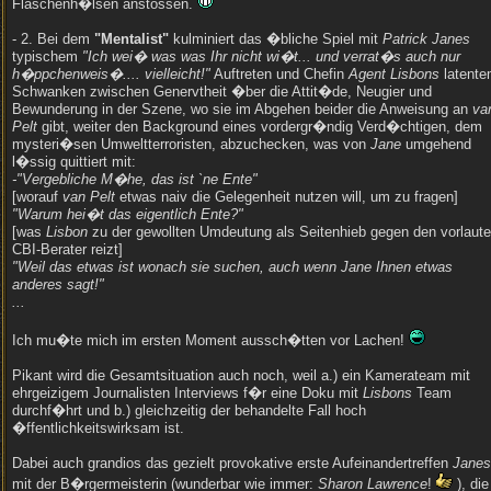
Flaschenh�lsen anstossen.
- 2. Bei dem
"Mentalist"
kulminiert das �bliche Spiel mit
Patrick Janes
typischem
"Ich wei� was was Ihr nicht wi�t... und verrat�s auch nur
h�ppchenweis�.... vielleicht!"
Auftreten und Chefin
Agent Lisbons
latent
Schwanken zwischen Genervtheit �ber die Attit�de, Neugier und
Bewunderung in der Szene, wo sie im Abgehen beider die Anweisung an
va
Pelt
gibt, weiter den Background eines vordergr�ndig Verd�chtigen, dem
mysteri�sen Umweltterroristen, abzuchecken, was von
Jane
umgehend
l�ssig quittiert mit:
-"Vergebliche M�he, das ist `ne Ente"
[worauf
van Pelt
etwas naiv die Gelegenheit nutzen will, um zu fragen]
"Warum hei�t das eigentlich Ente?"
[was
Lisbon
zu der gewollten Umdeutung als Seitenhieb gegen den vorlaut
CBI-Berater reizt]
"Weil das etwas ist wonach sie suchen, auch wenn Jane Ihnen etwas
anderes sagt!"
...
Ich mu�te mich im ersten Moment aussch�tten vor Lachen!
Pikant wird die Gesamtsituation auch noch, weil a.) ein Kamerateam mit
ehrgeizigem Journalisten Interviews f�r eine Doku mit
Lisbons
Team
durchf�hrt und b.) gleichzeitig der behandelte Fall hoch
�ffentlichkeitswirksam ist.
Dabei auch grandios das gezielt provokative erste Aufeinandertreffen
Janes
mit der B�rgermeisterin (wunderbar wie immer:
Sharon Lawrence
!
), die