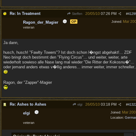
Re: In Treatment
20/05/10
07:26 PM
Steffen
#
4129
Mar 20
OP
Joined:
Ragon_der_Magier
veteran
Ja dann,
husch, husch! "Fawlty Towers"? Ist doch schon l�ngst abgehakt!... ZDF
Neo bringt doch bestimmt den "Flying Circus"... und weiter, weiter, arte
wiederholt sowieso alle Nase lang mal wieder "Die Ritter der Kokosnu�"...
oder jemand anders etwas v�llig anderes... immer weiter, immer schneller..
Ragon, der "Zapper"-Magier
Re: Ashes to Ashes
26/05/10
03:18 PM
elgi
#
4132
Mar 200
Joined:
elgi
Location:
Germa
veteran