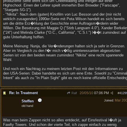
produzierte Serie dreht sich um Cheerleading und Intrigen auf einer
Highschool. Einen der Lehrer spielt immerhin Ben Browder ("Farscape",
"Stargate SG-1").
- "Nikita": Nach dem (guten) Kinofilm von Luc Besson und der (mir nicht
wirklich zusagenden) 1990er-Serie mit Peta Wilson handelt es sich bereits
um die dritte Erz�hlung der Geschichte einer Auftragsm�rderin wider
Willen. Die Besetzung mit Maggie Q ("Stirb Langsam 4.0"), Xander Berkele
("24") und Melinda Clarke ("O.C., California", "C.S.I.") l��t zumindest auf
gute Unterhaltung hoffen.
Meine Meinung: Nunja, die Ver�nderungen halten sich ja sehr in Grenzen.
Aber im Vergleich zu den f�r mich v�llig uninteressanten abgesetzten
Serien ist von den beiden neuen zumindest "Nikita" eine recht spannende
Wahl.
Und noch ein Nachtrag zu meinem letzten Post mit den Informationen zu
den USA-Serien: Dabei handelte es sich um eine Ente. Sowohl zu "Crimina
Intent" als auch zu "In Plain Sight" gibt es noch keine offizielle Entscheidn
Re: In Treatment
20/05/10
07:06 PM
Ralf
#
4129
Mar 20
Joined:
Steffen
old hand
Was man beim Zappen nicht so alles entdeckt, auf Einsfestival l�uft ja
Fawlty Towers. Und schon der vierte Teil, ich zappe einfach zu wenig.