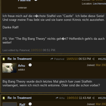
Patarival
Location:
Liechtenste
veteran
Ich freue mich auf die n�chste Staffel von "Castle". Ich liebe diese Serie!
Und soagr meine Frau liebt sie und sie kann sonst Krimis nicht ausstehen.
Danke Ralf!
PS: Von "The Big Bang Theory" nichts geh�rt? Hoffentlich geht's da auch
weiter!
18/05/10
06:51 PM
Last edited by Patarival;
.
Re: In Treatment
18/05/10
06:53 PM
Patarival
#
4129
Mar 20
Joined:
Arhu
addict
Big Bang Theory wurde doch letztes Mal gleich fuer zwei Staffeln
verlaengert, wenn ich mich recht entsinne. Oder sind die schon vorbei?
Re: In Treatment
19/05/10
11:43 AM
Arhu
#
4129
Mar 20
Joined:
Ralf