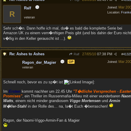
Mar 20
Joined:
Ralf
R
Location:
Frank
veteran
Sehr sch�n. Dann hoffe ich mal, da� es bald die komplette Serie bei
Amazon UK zu einem vern�nftigen Preis gibt (und bis dahin der Euro nicht
v�llig in den Keller gerauscht ist ...).
Re: Ashes to Ashes
27/05/10
07:38 PM
Ralf
#
4132
Mar 20
OP
Joined:
Ragon_der_Magier
veteran
Schnell noch, bevor es zu sp�t ist
:
Im
Ersten
kommt nachher um 22.45 Uhr
"T�dliche Versprechen - Easte
Promises"
, ein Thriller im Russenmafia-Milieu mit einer wunderbaren
Naom
Watts
, einem nicht minder grandiosem
Viggo Mortensen
und
Armin
M�ller-Stahl
in der Rolle des... na, la�t Euch �berraschen!
Ragon, der Naomi-Viggo-Armin-Fan & Magier