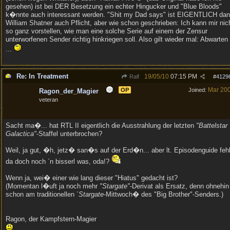
gesehen) ist bei DER Besetzung ein echter Hingucker und "Blue Bloods"
k�nnte auch interessant werden. "Shit my Dad says" ist EIGENTLICH da
William Shatner auch Pflicht, aber wie schon geschrieben: Ich kann mir nic
so ganz vorstellen, wie man eine solche Serie auf einem der Zensur
unterworfenen Sender richtig hinkriegen soll. Also gilt wieder mal: Abwarten
...
Re: In Treatment
19/05/10
07:15 PM
Ralf
#
4129
Mar 20
OP
Joined:
Ragon_der_Magier
veteran
Sacht ma�... hat RTL II eigentlich die Ausstrahlung der letzten
"Battelstar
Galactica"
-Staffel unterbrochen?
Weil, ja gut, �h, jetz� san�s auf der Erd�n... aber lt. Episodenguide fehl
da doch noch `n bisserl was, oda!?
Wenn ja, wei� einer wie lang dieser "Hiatus" gedacht ist?
(Momentan l�uft ja noch mehr
"Stargate"
-Derivat als Ersatz, denn ohnehin
schon am traditionellen `
Stargate
-Mittwoch� des "Big Brother"-Senders.)
Ragon, der Kampfstern-Magier