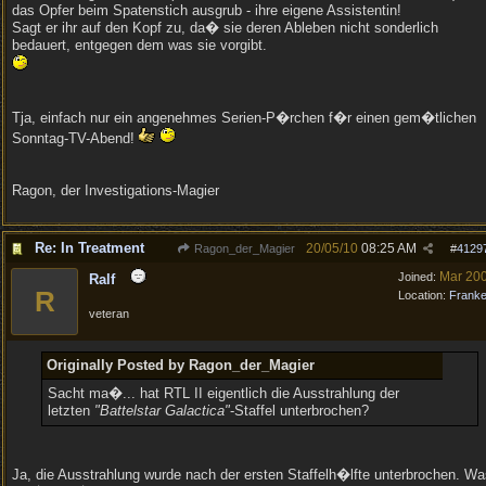
das Opfer beim Spatenstich ausgrub - ihre eigene Assistentin!
Sagt er ihr auf den Kopf zu, da� sie deren Ableben nicht sonderlich
bedauert, entgegen dem was sie vorgibt.
Tja, einfach nur ein angenehmes Serien-P�rchen f�r einen gem�tlichen
Sonntag-TV-Abend!
Ragon, der Investigations-Magier
Re: In Treatment
20/05/10
08:25 AM
Ragon_der_Magier
#
4129
Mar 20
Joined:
Ralf
R
Location:
Frank
veteran
Originally Posted by Ragon_der_Magier
Sacht ma�... hat RTL II eigentlich die Ausstrahlung der
letzten
"Battelstar Galactica"
-Staffel unterbrochen?
Ja, die Ausstrahlung wurde nach der ersten Staffelh�lfte unterbrochen. W