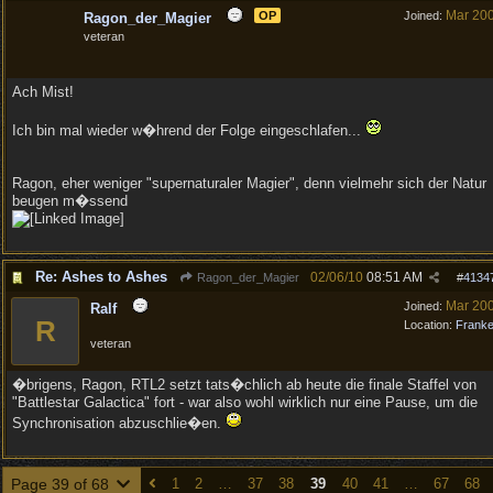
Mar 20
OP
Joined:
Ragon_der_Magier
veteran
Ach Mist!
Ich bin mal wieder w�hrend der Folge eingeschlafen...
Ragon, eher weniger "supernaturaler Magier", denn vielmehr sich der Natur
beugen m�ssend
Re: Ashes to Ashes
02/06/10
08:51 AM
Ragon_der_Magier
#
4134
Mar 20
Joined:
Ralf
R
Location:
Frank
veteran
�brigens, Ragon, RTL2 setzt tats�chlich ab heute die finale Staffel von
"Battlestar Galactica" fort - war also wohl wirklich nur eine Pause, um die
Synchronisation abzuschlie�en.
Page 39 of 68
1
2
…
37
38
39
40
41
…
67
68