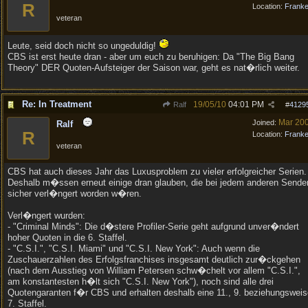
R
Location:
Frank
veteran
Leute, seid doch nicht so ungeduldig!
CBS ist erst heute dran - aber um euch zu beruhigen: Da "The Big Bang
Theory" DER Quoten-Aufsteiger der Saison war, geht es nat�rlich weiter.
Re: In Treatment
19/05/10
04:01 PM
Ralf
#
4129
Mar 20
Joined:
Ralf
R
Location:
Frank
veteran
CBS hat auch dieses Jahr das Luxusproblem zu vieler erfolgreicher Serien.
Deshalb m�ssen erneut einige dran glauben, die bei jedem anderen Sende
sicher verl�ngert worden w�ren.
Verl�ngert wurden:
- "Criminal Minds": Die d�stere Profiler-Serie geht aufgrund unver�ndert
hoher Quoten in die 6. Staffel.
- "C.S.I.", "C.S.I. Miami" und "C.S.I. New York": Auch wenn die
Zuschauerzahlen des Erfolgsfranchises insgesamt deutlich zur�ckgehen
(nach dem Ausstieg von William Petersen schw�chelt vor allem "C.S.I.",
am konstantesten h�lt sich "C.S.I. New York"), noch sind alle drei
Quotengaranten f�r CBS und erhalten deshalb eine 11., 9. beziehungsweis
7. Staffel.