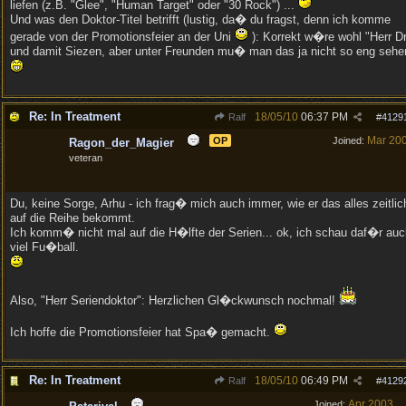
liefen (z.B. "Glee", "Human Target" oder "30 Rock") ...
Und was den Doktor-Titel betrifft (lustig, da� du fragst, denn ich komme
gerade von der Promotionsfeier an der Uni
): Korrekt w�re wohl "Herr Dr
und damit Siezen, aber unter Freunden mu� man das ja nicht so eng sehe
Re: In Treatment
18/05/10
06:37 PM
Ralf
#
4129
Mar 20
OP
Joined:
Ragon_der_Magier
veteran
Du, keine Sorge, Arhu - ich frag� mich auch immer, wie er das alles zeitlic
auf die Reihe bekommt.
Ich komm� nicht mal auf die H�lfte der Serien... ok, ich schau daf�r auc
viel Fu�ball.
Also, "Herr Seriendoktor": Herzlichen Gl�ckwunsch nochmal!
Ich hoffe die Promotionsfeier hat Spa� gemacht.
Re: In Treatment
18/05/10
06:49 PM
Ralf
#
4129
Apr 2003
Joined: