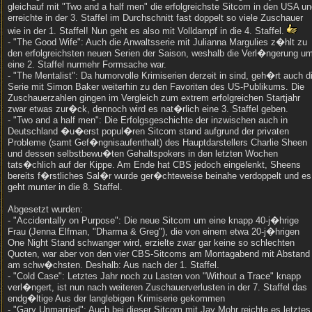
gleichauf mit "Two and a half men" die erfolgreichste Sitcom in den USA u
erreichte in der 3. Staffel im Durchschnitt fast doppelt so viele Zuschauer
wie in der 1. Staffel! Nun geht es also mit Volldampf in die 4. Staffel.
- "The Good Wife": Auch die Anwaltsserie mit Julianna Margulies z�hlt zu
den erfolgreichsten neuen Serien der Saison, weshalb die Verl�ngerung u
eine 2. Staffel nurmehr Formsache war.
- "The Mentalist": Da humorvolle Krimiserien derzeit in sind, geh�rt auch d
Serie mit Simon Baker weiterhin zu den Favoriten des US-Publikums. Die
Zuschauerzahlen gingen im Vergleich zum extrem erfolgreichen Startjahr
zwar etwas zur�ck, dennoch wird es nat�rlich eine 3. Staffel geben.
- "Two and a half men": Die Erfolgsgeschichte der inzwischen auch in
Deutschland �u�erst popul�ren Sitcom stand aufgrund der privaten
Probleme (samt Gef�ngnisaufenthalt) des Hauptdarstellers Charlie Sheen
und dessen selbstbewu�ten Gehaltspokers in den letzten Wochen
tats�chlich auf der Kippe. Am Ende hat CBS jedoch eingelenkt, Sheens
bereits f�rstliches Sal�r wurde ger�chteweise beinahe verdoppelt und es
geht munter in die 8. Staffel.
Abgesetzt wurden:
- "Accidentally on Purpose": Die neue Sitcom um eine knapp 40-j�hrige
Frau (Jenna Elfman, "Dharma & Greg"), die von einem etwa 20-j�hrigen
One Night Stand schwanger wird, erzielte zwar gar keine so schlechten
Quoten, war aber von den vier CBS-Sitcoms am Montagabend mit Abstand
am schw�chsten. Deshalb: Aus nach der 1. Staffel.
- "Cold Case": Letztes Jahr noch zu Lasten von "Without a Trace" knapp
verl�ngert, ist nun nach weiteren Zuschauerverlusten in der 7. Staffel das
endg�ltige Aus der langlebigen Krimiserie gekommen
- "Gary Unmarried": Auch bei dieser Sitcom mit Jay Mohr reichte es letztes