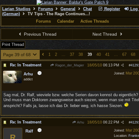
Larian Studios
Forums
General
Chat
Register
Log 
(German)
TV Tips - The Rage Continues...!
Forums
Calendar
Active Threads
Previous Thread
Next Thread
Print Thread
Page 39 of 68
1
2
…
37
38
39
40
41
…
67
68
Re: In Treatment
18/05/10
06:13 PM
Ragon_der_Magier
#
4129
Mar 20
Joined:
Arhu
addict
Sag mal, Dr. Ralf, wieviele bzw. welche Serien davon kennst du eigentlich?
Und muss man Doktoren zwangsweise auch siezen, wenn man sie mit Tite
anspricht? Falls ja, lasse ich das Dr. lieber weg, ich hasse Siezen.
Re: In Treatment
18/05/10
06:22 PM
Arhu
#
4129
Mar 20
Joined:
Ralf
R
Location:
Frank