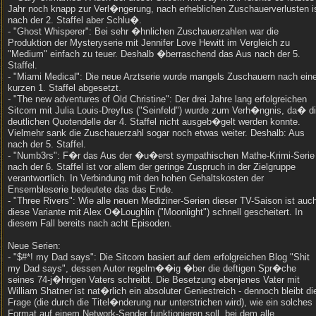
Jahr noch knapp zur Verl�ngerung, nach erheblichen Zuschauerverlusten i
nach der 2. Staffel aber Schlu�.
- "Ghost Whisperer": Bei sehr �hnlichen Zuschauerzahlen war die
Produktion der Mysteryserie mit Jennifer Love Hewitt im Vergleich zu
"Medium" einfach zu teuer. Deshalb �berraschend das Aus nach der 5.
Staffel.
- "Miami Medical": Die neue Arztserie wurde mangels Zuschauern nach eine
kurzen 1. Staffel abgesetzt.
- "The new adventures of Old Christine": Der drei Jahre lang erfolgreichen
Sitcom mit Julia Louis-Dreyfus ("Seinfeld") wurde zum Verh�ngnis, da� d
deutlichen Quotendelle der 4. Staffel nicht ausgeb�gelt werden konnte.
Vielmehr sank die Zuschauerzahl sogar noch etwas weiter. Deshalb: Aus
nach der 5. Staffel.
- "Numb3rs": F�r das Aus der �u�erst sympathischen Mathe-Krimi-Serie
nach der 6. Staffel ist vor allem der geringe Zuspruch in der Zielgruppe
verantwortlich. In Verbindung mit den hohen Gehaltskosten der
Ensembleserie bedeutete das das Ende.
- "Three Rivers": Wie alle neuen Mediziner-Serien dieser TV-Saison ist auc
diese Variante mit Alex O�Loughlin ("Moonlight") schnell gescheitert. In
diesem Fall bereits nach acht Episoden.
Neue Serien:
- "$#*! my Dad says": Die Sitcom basiert auf dem erfolgreichen Blog "Shit
my Dad says", dessen Autor regelm��ig �ber die deftigen Spr�che
seines 74-j�hrigen Vaters schreibt. Die Besetzung ebenjenes Vater mit
William Shatner ist nat�rlich ein absoluter Geniestreich - dennoch bleibt di
Frage (die durch die Titel�nderung nur unterstrichen wird), wie ein solches
Format auf einem Network-Sender funktionieren soll, bei dem alle