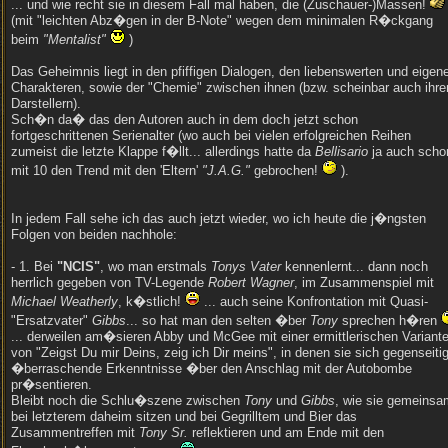
... und wie recht sie in diesem Fall mal haben, die (Zuschauer-)Massen!
(mit "leichten Abz�gen in der B-Note" wegen dem minimalen R�ckgang
beim
"Mentalist"
)
Das Geheimnis liegt in den pfiffigen Dialogen, den liebenswerten und eigen
Charakteren, sowie der "Chemie" zwischen ihnen (bzw. scheinbar auch ihre
Darstellern).
Sch�n da� das den Autoren auch in dem doch jetzt schon
fortgeschrittenen Serienalter (wo auch bei vielen erfolgreichen Reihen
zumeist die letzte Klappe f�llt... allerdings hatte da
Bellisario
ja auch scho
mit 10 den Trend mit den 'Eltern'
"J.A.G."
gebrochen!
).
In jedem Fall sehe ich das auch jetzt wieder, wo ich heute die j�ngsten
Folgen von beiden nachhole:
- 1. Bei
"NCIS"
, wo man erstmals
Tonys Vater
kennenlernt... dann noch
herrlich gegeben von TV-Legende
Robert Wagner
, im Zusammenspiel mit
Michael Weatherly
, k�stlich!
... auch seine Konfrontation mit Quasi-
"Ersatzvater"
Gibbs
... so hat man den selten �ber
Tony
sprechen h�ren
... derweilen am�sieren Abby und McGee mit einer ermittlerischen Variant
von "Zeigst Du mir Deins, zeig ich Dir meins", in denen sie sich gegenseiti
�berraschende Erkenntnisse �ber den Anschlag mit der Autobombe
pr�sentieren.
Bleibt noch die Schlu�szene zwischen
Tony
und
Gibbs
, wie sie gemeinsa
bei letzterem daheim sitzen und bei Gegrilltem und Bier das
Zusammentreffen mit
Tony Sr.
reflektieren und am Ende mit den