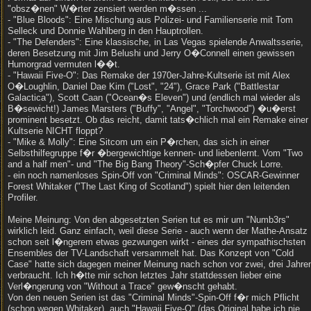
"obsz�nen" W�rter zensiert werden m�ssen ...
- "Blue Bloods": Eine Mischung aus Polizei- und Familienserie mit Tom
Selleck und Donnie Wahlberg in den Hauptrollen.
- "The Defenders": Eine klassische, in Las Vegas spielende Anwaltsserie,
deren Besetzung mit Jim Belushi und Jerry O�Connell einen gewissen
Humorgrad vermuten l��t.
- "Hawaii Five-O": Das Remake der 1970er-Jahre-Kultserie ist mit Alex
O�Loughlin, Daniel Dae Kim ("Lost", "24"), Grace Park ("Battlestar
Galactica"), Scott Caan ("Ocean�s Eleven") und (endlich mal wieder als
B�sewicht!) James Marsters ("Buffy", "Angel", "Torchwood") �u�erst
prominent besetzt. Ob das reicht, damit tats�chlich mal ein Remake einer
Kultserie NICHT floppt?
- "Mike & Molly": Eine Sitcom um ein P�rchen, das sich in einer
Selbsthilfegruppe f�r �bergewichtige kennen- und liebenlernt. Vom "Two
and a half men"- und "The Big Bang Theory"-Sch�pfer Chuck Lorre.
- ein noch namenloses Spin-Off von "Criminal Minds": OSCAR-Gewinner
Forest Whitaker ("The Last King of Scotland") spielt hier den leitenden
Profiler.
Meine Meinung: Von den abgesetzten Serien tut es mir um "Numb3rs"
wirklich leid. Ganz einfach, weil diese Serie - auch wenn der Mathe-Ansatz
schon seit l�ngerem etwas gezwungen wirkt - eines der sympathischsten
Ensembles der TV-Landschaft versammelt hat. Das Konzept von "Cold
Case" hatte sich dagegen meiner Meinung nach schon vor zwei, drei Jahre
verbraucht. Ich h�tte mir schon letztes Jahr stattdessen lieber eine
Verl�ngerung von "Without a Trace" gew�nscht gehabt.
Von den neuen Serien ist das "Criminal Minds"-Spin-Off f�r mich Pflicht
(schon wegen Whitaker), auch "Hawaii Five-O" (das Original habe ich nie