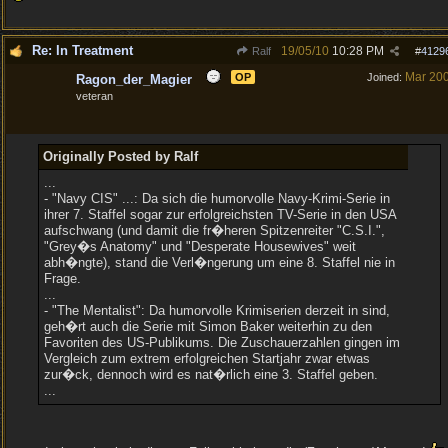
Re: In Treatment
19/05/10
10:28 PM
Ralf
#
4129
Mar 20
OP
Joined:
Ragon_der_Magier
veteran
Originally Posted by Ralf
...
- "Navy CIS" ...: Da sich die humorvolle Navy-Krimi-Serie in
ihrer 7. Staffel sogar zur erfolgreichsten TV-Serie in den USA
aufschwang (und damit die fr�heren Spitzenreiter "C.S.I.",
"Grey�s Anatomy" und "Desperate Housewives" weit
abh�ngte), stand die Verl�ngerung um eine 8. Staffel nie in
Frage.
...
- "The Mentalist": Da humorvolle Krimiserien derzeit in sind,
geh�rt auch die Serie mit Simon Baker weiterhin zu den
Favoriten des US-Publikums. Die Zuschauerzahlen gingen im
Vergleich zum extrem erfolgreichen Startjahr zwar etwas
zur�ck, dennoch wird es nat�rlich eine 3. Staffel geben.
...