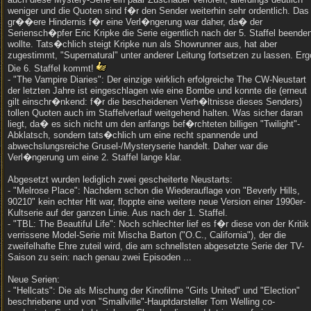
weniger und die Quoten sind f�r den Sender weiterhin sehr ordentlich. Das
gr��ere Hindernis f�r eine Verl�ngerung war daher, da� der
Seriensch�pfer Eric Kripke die Serie eigentlich nach der 5. Staffel beende
wollte. Tats�chlich steigt Kripke nun als Showrunner aus, hat aber
zugestimmt, "Supernatural" unter anderer Leitung fortsetzen zu lassen. Erg
Die 6. Staffel kommt!
- "The Vampire Diaries": Der einzige wirklich erfolgreiche The CW-Neustart
der letzten Jahre ist eingeschlagen wie eine Bombe und konnte die (erneut
gilt einschr�nkend: f�r die bescheidenen Verh�ltnisse dieses Senders)
tollen Quoten auch im Staffelverlauf weitgehend halten. Was sicher daran
liegt, da� es sich nicht um den anfangs bef�rchteten billigen "Twilight"-
Abklatsch, sondern tats�chlich um eine recht spannende und
abwechslungsreiche Grusel-/Mysteryserie handelt. Daher war die
Verl�ngerung um eine 2. Staffel lange klar.
Abgesetzt wurden lediglich zwei gescheiterte Neustarts:
- "Melrose Place": Nachdem schon die Wiederauflage von "Beverly Hills,
90210" kein echter Hit war, floppte eine weitere neue Version einer 1990er-
Kultserie auf der ganzen Linie. Aus nach der 1. Staffel.
- "TBL: The Beautiful Life": Noch schlechter lief es f�r diese von der Kritik
verrissene Model-Serie mit Mischa Barton ("O.C., California"), der die
zweifelhafte Ehre zuteil wird, die am schnellsten abgesetzte Serie der TV-
Saison zu sein: nach genau zwei Episoden ...
Neue Serien:
- "Hellcats": Die als Mischung der Kinofilme "Girls United" und "Election"
beschriebene und von "Smallville"-Hauptdarsteller Tom Welling co-