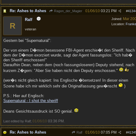
Re: Ashes to Ashes
01/06/10
03:21 PM
Ragon_der_Magier
#
4134
Mar 20
Joined:
Ralf
R
Location:
Frank
veteran
Gestern bei "Supernatural":
Der von einem D�mon besessene FBI-Agent erschie�t den Sheriff. Nach
dem der D�mon exorziert wurde, sagt der Agent fassungslos: "Ich hab�
den Sheriff erschossen!"
Daraufhin Dean, neben dem (noch fassungsloseren) Deputy stehend, nach
kurzem Z�gern: "Aber Sie haben nicht den Deputy erschossen."
(wer�s nicht gleich kapiert: Ins Englische �bersetzen! In dieser einen
Szene habe ich mir wirklich sehr die Originalfassung gew�nscht
)
P.S.: Hier auf Englisch:
Supernatural - I shot the sheriff
Deans Gesichtsausdruck ist SO genial.
01/06/10
03:36 PM
Last edited by Ralf;
.
Re: Ashes to Ashes
01/06/10
07:05 PM
Ralf
#
4134