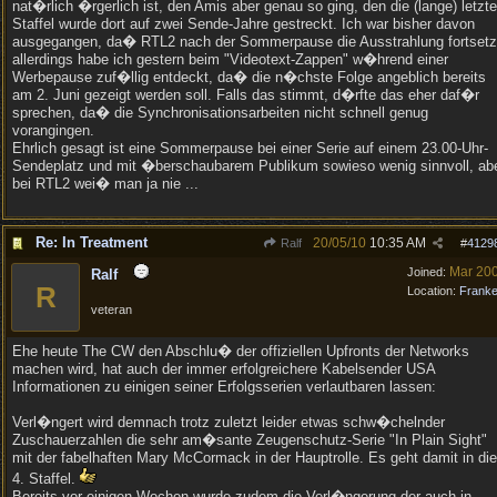
nat�rlich �rgerlich ist, den Amis aber genau so ging, den die (lange) letzte
Staffel wurde dort auf zwei Sende-Jahre gestreckt. Ich war bisher davon
ausgegangen, da� RTL2 nach der Sommerpause die Ausstrahlung fortsetz
allerdings habe ich gestern beim "Videotext-Zappen" w�hrend einer
Werbepause zuf�llig entdeckt, da� die n�chste Folge angeblich bereits
am 2. Juni gezeigt werden soll. Falls das stimmt, d�rfte das eher daf�r
sprechen, da� die Synchronisationsarbeiten nicht schnell genug
vorangingen.
Ehrlich gesagt ist eine Sommerpause bei einer Serie auf einem 23.00-Uhr-
Sendeplatz und mit �berschaubarem Publikum sowieso wenig sinnvoll, ab
bei RTL2 wei� man ja nie ...
Re: In Treatment
20/05/10
10:35 AM
Ralf
#
4129
Mar 20
Joined:
Ralf
R
Location:
Frank
veteran
Ehe heute The CW den Abschlu� der offiziellen Upfronts der Networks
machen wird, hat auch der immer erfolgreichere Kabelsender USA
Informationen zu einigen seiner Erfolgsserien verlautbaren lassen:
Verl�ngert wird demnach trotz zuletzt leider etwas schw�chelnder
Zuschauerzahlen die sehr am�sante Zeugenschutz-Serie "In Plain Sight"
mit der fabelhaften Mary McCormack in der Hauptrolle. Es geht damit in die
4. Staffel.
Bereits vor einigen Wochen wurde zudem die Verl�ngerung der auch in