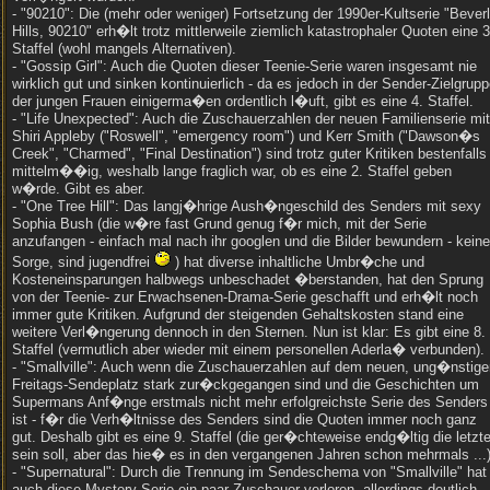
- "90210": Die (mehr oder weniger) Fortsetzung der 1990er-Kultserie "Bever
Hills, 90210" erh�lt trotz mittlerweile ziemlich katastrophaler Quoten eine 3
Staffel (wohl mangels Alternativen).
- "Gossip Girl": Auch die Quoten dieser Teenie-Serie waren insgesamt nie
wirklich gut und sinken kontinuierlich - da es jedoch in der Sender-Zielgrup
der jungen Frauen einigerma�en ordentlich l�uft, gibt es eine 4. Staffel.
- "Life Unexpected": Auch die Zuschauerzahlen der neuen Familienserie mit
Shiri Appleby ("Roswell", "emergency room") und Kerr Smith ("Dawson�s
Creek", "Charmed", "Final Destination") sind trotz guter Kritiken bestenfalls
mittelm��ig, weshalb lange fraglich war, ob es eine 2. Staffel geben
w�rde. Gibt es aber.
- "One Tree Hill": Das langj�hrige Aush�ngeschild des Senders mit sexy
Sophia Bush (die w�re fast Grund genug f�r mich, mit der Serie
anzufangen - einfach mal nach ihr googlen und die Bilder bewundern - keine
Sorge, sind jugendfrei
) hat diverse inhaltliche Umbr�che und
Kosteneinsparungen halbwegs unbeschadet �berstanden, hat den Sprung
von der Teenie- zur Erwachsenen-Drama-Serie geschafft und erh�lt noch
immer gute Kritiken. Aufgrund der steigenden Gehaltskosten stand eine
weitere Verl�ngerung dennoch in den Sternen. Nun ist klar: Es gibt eine 8.
Staffel (vermutlich aber wieder mit einem personellen Aderla� verbunden).
- "Smallville": Auch wenn die Zuschauerzahlen auf dem neuen, ung�nstige
Freitags-Sendeplatz stark zur�ckgegangen sind und die Geschichten um
Supermans Anf�nge erstmals nicht mehr erfolgreichste Serie des Senders
ist - f�r die Verh�ltnisse des Senders sind die Quoten immer noch ganz
gut. Deshalb gibt es eine 9. Staffel (die ger�chteweise endg�ltig die letzt
sein soll, aber das hie� es in den vergangenen Jahren schon mehrmals ...)
- "Supernatural": Durch die Trennung im Sendeschema von "Smallville" hat
auch diese Mystery-Serie ein paar Zuschauer verloren, allerdings deutlich