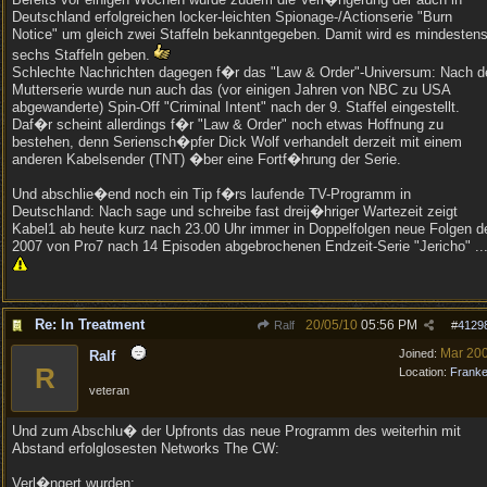
Deutschland erfolgreichen locker-leichten Spionage-/Actionserie "Burn
Notice" um gleich zwei Staffeln bekanntgegeben. Damit wird es mindesten
sechs Staffeln geben.
Schlechte Nachrichten dagegen f�r das "Law & Order"-Universum: Nach d
Mutterserie wurde nun auch das (vor einigen Jahren von NBC zu USA
abgewanderte) Spin-Off "Criminal Intent" nach der 9. Staffel eingestellt.
Daf�r scheint allerdings f�r "Law & Order" noch etwas Hoffnung zu
bestehen, denn Seriensch�pfer Dick Wolf verhandelt derzeit mit einem
anderen Kabelsender (TNT) �ber eine Fortf�hrung der Serie.
Und abschlie�end noch ein Tip f�rs laufende TV-Programm in
Deutschland: Nach sage und schreibe fast dreij�hriger Wartezeit zeigt
Kabel1 ab heute kurz nach 23.00 Uhr immer in Doppelfolgen neue Folgen d
2007 von Pro7 nach 14 Episoden abgebrochenen Endzeit-Serie "Jericho" ..
Re: In Treatment
20/05/10
05:56 PM
Ralf
#
4129
Mar 20
Joined:
Ralf
R
Location:
Frank
veteran
Und zum Abschlu� der Upfronts das neue Programm des weiterhin mit
Abstand erfolglosesten Networks The CW:
Verl�ngert wurden: