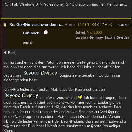
PS.: hab Windows XP-Professionell SP 3 glaub ich und nen Pentiumer...
Re: Ger�te veschwunden nach Patch V.147..
19/01/11
06:01 PM
Bird
#
436047
Mar 2003
Joined:
Xanlosch
Location:
Germany, Saxony, Dresden
veteran
Hi Bird,
du hast sicher nicht den Patch von meiner Seite geholt, da ich den nicht
mal anbiete noch dies tun werde. Ich habe dir Links zu der offiziellen,
deutschen
Supportseite gegeben, wo du ihn dir
sicher geladen hast.
Ich h�re leider zum ersten Mal, dass der Kopierschutz von
so etwas veranstaltet
Ich kann dir sagen, dass
dies nicht normal ist und auch nicht vorkommen sollte. Leider gibt es
nicht den Patch auf Version 1.49, der den Kopierschutz entfernt. Den
haben leider nur die Freunde der englischen Sprache zur Verf�gung.
Meine Nachfrage, ob es diesen Patch auch f�r die deutsche Version
gibt, wurde leider verneint mit der Begr�ndung, dass es sehr aufwendig
w�re und der Publisher Ubisoft dem zustimmen m�sste (damaliger
Stand).