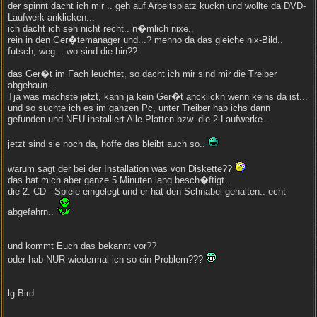
der spinnt dacht ich mir .. geh auf Arbeitsplatz kuckn und wollte da DVD-
Laufwerk anklicken...
ich dacht ich seh nicht recht.. n�mlich nixe..
rein in den Ger�temanager und...? menno da das gleiche nix-Bild..
futsch, weg .. wo sind die hin??
das Ger�t im Fach leuchtet, so dacht ich mir sind mir die Treiber
abgehaun...
Tja was machste jetzt, kann ja kein Ger�t ancklickn wenn keins da ist...
und so suchte ich es im ganzen Pc, unter Treiber hab ichs dann
gefunden und NEU installiert Alle Platten bzw. die 2 Laufwerke..
jetzt sind sie noch da, hoffe das bleibt auch so..
warum sagt der bei der Installation was von Diskette??
das hat mich aber ganze 5 Minuten lang besch�ftigt..
die 2. CD - Spiele eingelegt und er hat den Schnabel gehalten.. echt
abgefahrn..
und kommt Euch das bekannt vor??
oder hab NUR wiedermal ich so ein Problem???
lg Bird