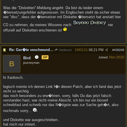
Was die "Disketten"-Meldung angeht: Da bist du leider einem
�bersetzungsfehler aufgesessen. Im Englischen steht da sicher etwas
wie "disc", dass der �bersetzer mit Diskette �bersetzt hat anstatt hier
CD zu nehmen, da meines Wissens nach
nie
offiziell auf Disketten erschienen ist
Re: Ger�te veschwunden nach Patch V.147..
19/01/11
06:21 PM
Xanlosch
#
436049
Nov 2010
OP
Joined:
Bird
B
journeyman
hi Xanlosch..
logisch meinte ich deinen Link f�r diesen Patch, aber ich fand das jetzt
nicht so wichtig
das noch besonders zu erw�hnen, sorry, falls Du das jetzt falsch
verstanden hast, war nicht meine Absicht, ich bin nur ein bisserl
schreibfaul und schreib nur das N�tigste was zur Sache geh�rt, also
nochmals sorry...
und Diskette war ausgeschrieben..
hat mich nur irritiert..