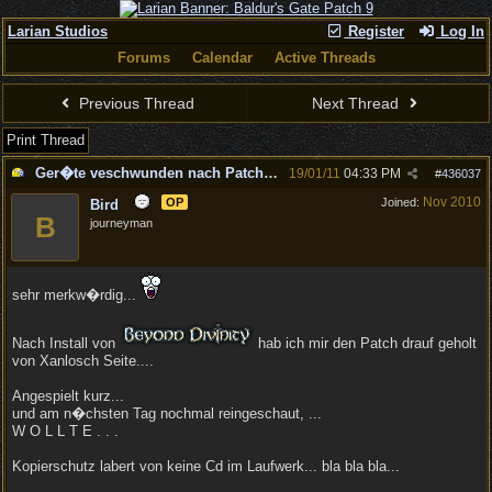
Larian Studios
Register
Log In
Forums
Calendar
Active Threads
Previous Thread
Next Thread
Print Thread
Ger�te veschwunden nach Patch V.147..
19/01/11
04:33 PM
#
436037
Nov 2010
OP
Joined:
Bird
B
journeyman
sehr merkw�rdig...
Nach Install von
hab ich mir den Patch drauf geholt
von Xanlosch Seite....
Angespielt kurz...
und am n�chsten Tag nochmal reingeschaut, ...
W O L L T E . . .
Kopierschutz labert von keine Cd im Laufwerk... bla bla bla...