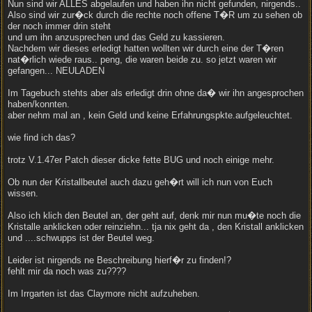
Nun sind wir ALLES abgelaufen und haben ihn nicht gefunden, nirgends..
Also sind wir zur�ck durch die rechte noch offene T�R um zu sehen ob
der noch immer drin steht
und um ihn anzusprechen und das Geld zu kassieren.
Nachdem wir dieses erledigt hatten wollten wir durch eine der T�ren
nat�rlich wiede raus.. peng, die waren beide zu. so jetzt waren wir
gefangen... NEULADEN
Im Tagebuch stehts aber als erledigt drin ohne da� wir ihn angesprochen
haben/konnten.
aber nehm mal an , kein Geld und keine Erfahrungspkte.aufgeleuchtet.
wie find ich das?
trotz V.1.47er Patch dieser dicke fette BUG und noch einige mehr.
Ob nun der Kristallbeutel auch dazu geh�rt will ich nun von Euch
wissen.
Also ich klich den Beutel an, der geht auf, denk mir nun mu�te noch die
Kristalle anklicken oder reinziehn... tja nix geht da , den Kristall anklicken
und ....schwupps ist der Beutel weg.
Leider ist nirgends ne Beschreibung hierf�r zu finden!?
fehlt mir da noch was zu????
Im Irrgarten ist das Claymore nicht aufzuheben.