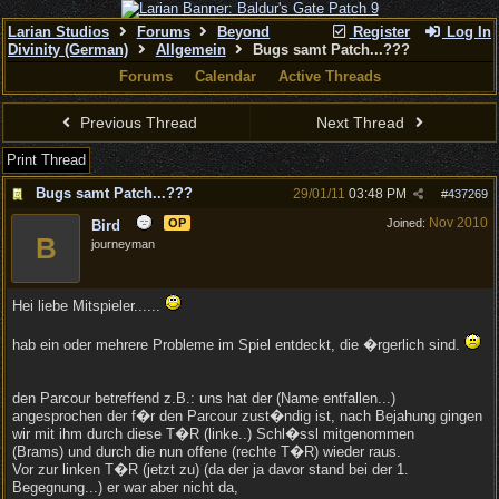
Larian Studios
Forums
Beyond
Register
Log In
Divinity (German)
Allgemein
Bugs samt Patch...???
Forums
Calendar
Active Threads
Previous Thread
Next Thread
Print Thread
Bugs samt Patch...???
29/01/11
03:48 PM
#
437269
Nov 2010
OP
Joined:
Bird
B
journeyman
Hei liebe Mitspieler......
hab ein oder mehrere Probleme im Spiel entdeckt, die �rgerlich sind.
den Parcour betreffend z.B.: uns hat der (Name entfallen...)
angesprochen der f�r den Parcour zust�ndig ist, nach Bejahung gingen
wir mit ihm durch diese T�R (linke..) Schl�ssl mitgenommen
(Brams) und durch die nun offene (rechte T�R) wieder raus.
Vor zur linken T�R (jetzt zu) (da der ja davor stand bei der 1.
Begegnung...) er war aber nicht da,