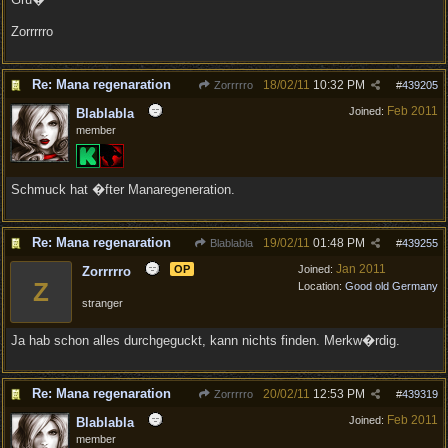
Zorrrrro
Re: Mana regenaration
18/02/11
10:32 PM
Zorrrrro
#
439205
Feb 2011
Joined:
Blablabla
member
Schmuck hat �fter Manaregeneration.
Re: Mana regenaration
19/02/11
01:48 PM
Blablabla
#
439255
Jan 2011
OP
Joined:
Zorrrrro
Z
Location:
Good old Germany
stranger
Ja hab schon alles durchgeguckt, kann nichts finden. Merkw�rdig.
Re: Mana regenaration
20/02/11
12:53 PM
Zorrrrro
#
439319
Feb 2011
Joined:
Blablabla
member