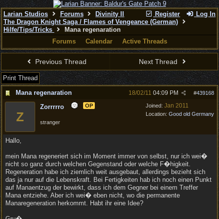
Larian Studios
Forums
Divinity II
Register
Log In
The Dragon Knight Saga / Flames of Vengeance (German)
Hilfe/Tips/Tricks
Mana regenaration
Forums
Calendar
Active Threads
Previous Thread
Next Thread
Print Thread
Mana regenaration
18/02/11
04:09 PM
#
439168
Jan 2011
OP
Joined:
Zorrrrro
Z
Location:
Good old Germany
stranger
Hallo,
mein Mana regeneriert sich im Moment immer von selbst, nur ich wei�
nicht so ganz durch welchen Gegenstand oder welche F�higkeit.
Regeneration habe ich ziemlich weit ausgebaut, allerdings bezieht sich
das ja nur auf die Lebenskraft. Bei Fertigkeiten hab ich noch einen Punkt
auf Manaentzug der bewirkt, dass ich dem Gegner bei einem Treffer
Mana entziehe. Aber ich wei� eben nicht, wo die permanente
Manaregeneration herkommt. Habt ihr eine Idee?
Gru�