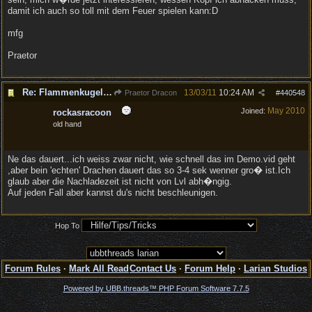
damit ich auch so toll mit dem Feuer spielen kann:D
mfg
Praetor
Re: Flammenkugel (Drachenfertigkeit)
13/03/11
10:24 AM
Praetor Dracon
#
440548
May 2010
Joined:
rockasracoon
old hand
Ne das dauert...ich weiss zwar nicht, wie schnell das im Demo.vid geht
,aber bein 'echten' Drachen dauert das so 3-4 sek wenner gro� ist.Ich
glaub aber die Nachladezeit ist nicht von Lvl abh�ngig.
Auf jeden Fall aber kannst du's nicht beschleunigen.
Hop To
Forum Rules
·
Mark All Read
Contact Us
·
Forum Help
·
Larian Studios
Powered by UBB.threads™ PHP Forum Software 7.7.5