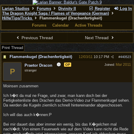
Larian Studios
Forums
Divinity II
Register
Log In
The Dragon Knight Saga / Flames of Vengeance (German)
Hilfe/Tips/Tricks
Flammenkugel (Drachenfertigkeit)
Forums
Calendar
Active Threads
Previous Thread
Next Thread
Print Thread
Flammenkugel (Drachenfertigkeit)
12/03/11
10:17 PM
#
440523
Mar 2011
OP
Joined:
Praetor Dracon
P
stranger
Moinsen zusammen
Ich h�tt da mal ne Frage, und zwar, man kann doch bei der
Fertigkeitenliste des Drachen das Demo-Video zur Flammenkugel sehen.
Da werden die Kugeln ziemlich schnell hintereinander abgeschossen.
Ich will das auch k�nnen:P
Bei mir dauert das aber immer ein wenig, bis das K�gelchen mal
nachl�dt. Von einem Feuerwerk wie auf dem Video kann nicht die Rede
sein, mich w�rde jetzt interessieren, wessen Kopf ich abhacken muss,