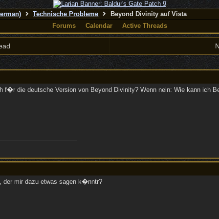
German)
Technische Probleme
Beyond Divinity auf Vista
Forums
Calendar
Active Threads
ead
N
h f�r die deutsche Version von Beyond Divinity? Wenn nein: Wie kann ich B
n, der mir dazu etwas sagen k�nntr?