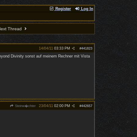
Register
Log In
ext Thread
14/04/11
03:33 PM
#
441823
eyond Divinity sonst auf meinem Rechner mit Vista
23/04/11
02:00 PM
Steinw�chter
#
442657