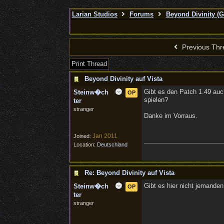
Larian Studios
Forums
Beyond Divinity (
Previous Thr
Print Thread
Beyond Divinity auf Vista
Gibt es den Patch 1.49 auc
Steinw�ch
OP
spielen?
ter
stranger
Danke im Vorraus.
Jan 2011
Joined:
Location:
Deutschland
Re: Beyond Divinity auf Vista
Gibt es hier nicht jemande
Steinw�ch
OP
ter
stranger