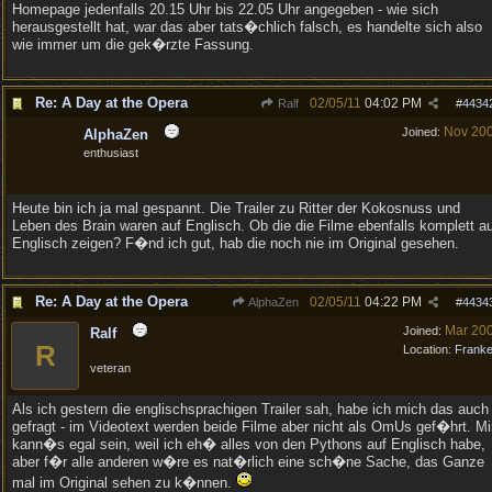
Homepage jedenfalls 20.15 Uhr bis 22.05 Uhr angegeben - wie sich
herausgestellt hat, war das aber tats�chlich falsch, es handelte sich also
wie immer um die gek�rzte Fassung.
Re: A Day at the Opera
02/05/11
04:02 PM
Ralf
#
4434
Nov 20
Joined:
AlphaZen
enthusiast
Heute bin ich ja mal gespannt. Die Trailer zu Ritter der Kokosnuss und
Leben des Brain waren auf Englisch. Ob die die Filme ebenfalls komplett a
Englisch zeigen? F�nd ich gut, hab die noch nie im Original gesehen.
Re: A Day at the Opera
02/05/11
04:22 PM
AlphaZen
#
4434
Mar 20
Joined:
Ralf
R
Location:
Frank
veteran
Als ich gestern die englischsprachigen Trailer sah, habe ich mich das auch
gefragt - im Videotext werden beide Filme aber nicht als OmUs gef�hrt. Mi
kann�s egal sein, weil ich eh� alles von den Pythons auf Englisch habe,
aber f�r alle anderen w�re es nat�rlich eine sch�ne Sache, das Ganze
mal im Original sehen zu k�nnen.