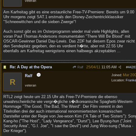
veteran
Am Karfreitag gibt es eine erstaunliche Free-TV-Premiere: Bereits um 9.00
Uhr morgens zeigt SAT.1 erstmals den Disney-Zeichentrickklassiker
"Schneewittchen und die sieben Zwerge"!
Auch sonst gibt es im Osterprogramm wieder mal viele Highlights, allen
voran Paul Thomas Andersons monumentalen "There Will Be Blood" mit
OSCAR-Gewinner Daniel Day-Lewis. Das ZDF hat diesem Epos zwar nicht
den Sendeplatz gegeben, den es verdient h�tte, aber mit 22.55 Uhr
ebenfalls am Karfreitag wenigstens einen halbwegs akzeptablen ...
Re: A Day at the Opera
25/04/11
11:05 AM
Ralf
#
4428
Mar 20
Joined:
Ralf
R
Location:
Frank
veteran
RTL2 zeigt heute um 22.15 Uhr als Free-TV-Premiere die ebenso
unwahrscheinliche wie vergn�gliche s�dkoreanische Spaghetti-Western-
Hommage "The Good, The Bad, The Weird". Der Film vereint in den
Titelrollen drei der auch international renommiertesten koreanischen
Darsteller unter der Regie von Jee-woon Kim ("A Tale of Two Sisters"): Son
Kang-ho ("The Host", "Lady Vengeance", "Durst"), Lee Byung-hun ("Joint
Security Area", "G.I. Joe", "I saw the Devil") und Jung Woo-sung ("Musa -
Der Krieger").