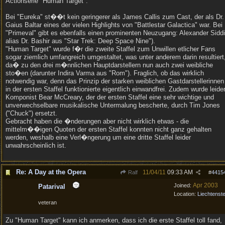
Actionserie "Human Target".
Bei "Eureka" st��t kein geringerer als James Callis zum Cast, der als Dr.
Gaius Baltar eines der vielen Highlights von "Battlestar Galactica" war. Bei
"Primeval" gibt es ebenfalls einen prominenten Neuzugang: Alexander Sidd
alias Dr. Bashir aus "Star Trek: Deep Space Nine").
"Human Target" wurde f�r die zweite Staffel zum Unwillen etlicher Fans
sogar ziemlich umfangreich umgestaltet, was unter anderem darin resultiert
da� zu den drei m�nnlichen Hauptdarstellern nun auch zwei weibliche
sto�en (darunter Indira Varma aus "Rom"). Fraglich, ob das wirklich
notwendig war, denn das Prinzip der starken weiblichen Gastdarstellerinnen
in der ersten Staffel funktionierte eigentlich einwandfrei. Zudem wurde leide
Komponist Bear McCreary, der der ersten Staffel eine sehr wichtige und
unverwechselbare musikalische Untermalung bescherte, durch Tim Jones
("Chuck") ersetzt.
Gebracht haben die �nderungen aber nicht wirklich etwas - die
mittelm��igen Quoten der ersten Staffel konnten nicht ganz gehalten
werden, weshalb eine Verl�ngerung um eine dritte Staffel leider
unwahrscheinlich ist.
Re: A Day at the Opera
11/04/11
09:33 AM
Ralf
#
4415
Apr 2003
Joined:
Patarival
Location:
Liechtenste
veteran
Zu "Human Target" kann ich anmerken, dass ich die erste Staffel toll fand,