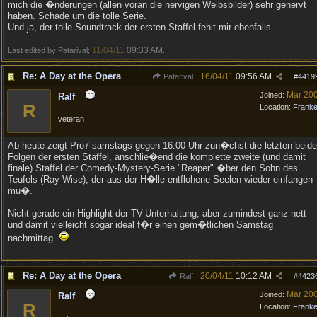
mich die �nderungen (allen voran die nervigen Weibsbilder) sehr genervt
haben. Schade um die tolle Serie.
Und ja, der tolle Soundtrack der ersten Staffel fehlt mir ebenfalls.
11/04/11
09:33 AM
Last edited by Patarival;
.
Re: A Day at the Opera
16/04/11
09:56 AM
Patarival
#
4419
Mar 20
Joined:
Ralf
R
Location:
Frank
veteran
Ab heute zeigt Pro7 samstags gegen 16.00 Uhr zun�chst die letzten beid
Folgen der ersten Staffel, anschlie�end die komplette zweite (und damit
finale) Staffel der Comedy-Mystery-Serie "Reaper" �ber den Sohn des
Teufels (Ray Wise), der aus der H�lle entflohene Seelen wieder einfangen
mu�.
Nicht gerade ein Highlight der TV-Unterhaltung, aber zumindest ganz nett
und damit vielleicht sogar ideal f�r einen gem�tlichen Samstag
nachmittag.
Re: A Day at the Opera
20/04/11
10:12 AM
Ralf
#
4423
Mar 20
Joined:
Ralf
R
Location:
Frank