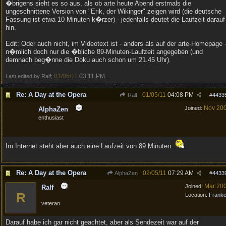
�brigens sieht es so aus, als ob arte heute Abend erstmals die
ungeschnittene Version von "Erik, der Wikinger" zeigen wird (die deutsche
Fassung ist etwa 10 Minuten k�rzer) - jedenfalls deutet die Laufzeit darauf
hin.
Edit: Oder auch nicht, im Videotext ist - anders als auf der arte-Homepage 
n�mlich doch nur die �bliche 89-Minuten-Laufzeit angegeben (und
demnach beg�nne die Doku auch schon um 21.45 Uhr).
01/05/11
03:11 PM
Last edited by Ralf;
.
Re: A Day at the Opera
01/05/11
04:08 PM
Ralf
#
4433
Nov 20
Joined:
AlphaZen
enthusiast
Im Internet steht aber auch eine Laufzeit von 89 Minuten.
Re: A Day at the Opera
02/05/11
07:29 AM
AlphaZen
#
4433
Mar 20
Joined:
Ralf
R
Location:
Frank
veteran
Darauf habe ich gar nicht geachtet, aber als Sendezeit war auf der