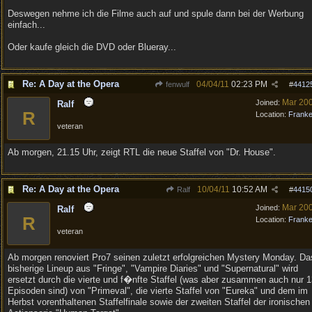
Deswegen nehme ich die Filme auch auf und spule dann bei der Werbung
einfach...
Oder kaufe gleich die DVD oder Blueray...
Re: A Day at the Opera
04/04/11
02:23 PM
fenwulf
#
4412
Mar 20
Joined:
Ralf
R
Location:
Frank
veteran
Ab morgen, 21.15 Uhr, zeigt RTL die neue Staffel von "Dr. House".
Re: A Day at the Opera
10/04/11
10:52 AM
Ralf
#
4415
Mar 20
Joined:
Ralf
R
Location:
Frank
veteran
Ab morgen renoviert Pro7 seinen zuletzt erfolgreichen Mystery Monday. Da
bisherige Lineup aus "Fringe", "Vampire Diaries" und "Supernatural" wird
ersetzt durch die vierte und f�nfte Staffel (was aber zusammen auch nur 
Episoden sind) von "Primeval", die vierte Staffel von "Eureka" und dem im
Herbst vorenthaltenen Staffelfinale sowie der zweiten Staffel der ironischen