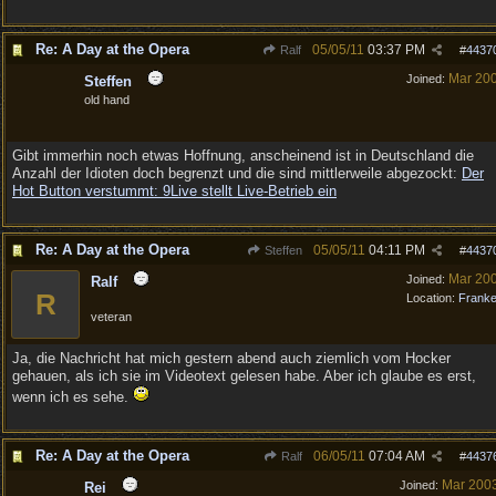
Re: A Day at the Opera
05/05/11
03:37 PM
Ralf
#
4437
Mar 20
Joined:
Steffen
old hand
Gibt immerhin noch etwas Hoffnung, anscheinend ist in Deutschland die
Anzahl der Idioten doch begrenzt und die sind mittlerweile abgezockt:
Der
Hot Button verstummt: 9Live stellt Live-Betrieb ein
Re: A Day at the Opera
05/05/11
04:11 PM
Steffen
#
4437
Mar 20
Joined:
Ralf
R
Location:
Frank
veteran
Ja, die Nachricht hat mich gestern abend auch ziemlich vom Hocker
gehauen, als ich sie im Videotext gelesen habe. Aber ich glaube es erst,
wenn ich es sehe.
Re: A Day at the Opera
06/05/11
07:04 AM
Ralf
#
4437
Mar 200
Joined:
Rei