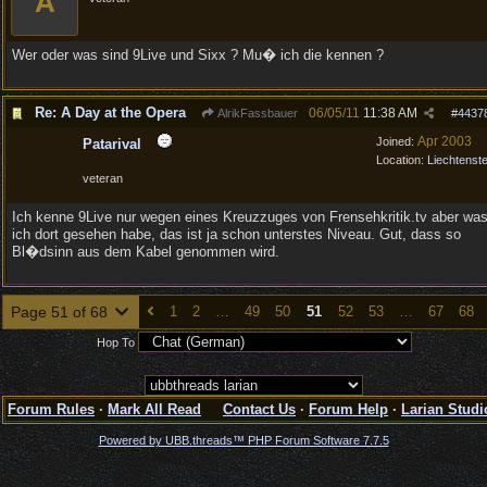
A
Wer oder was sind 9Live und Sixx ? Mu� ich die kennen ?
Re: A Day at the Opera
06/05/11
11:38 AM
AlrikFassbauer
#
4437
Apr 2003
Joined:
Patarival
Location:
Liechtenste
veteran
Ich kenne 9Live nur wegen eines Kreuzzuges von Frensehkritik.tv aber wa
ich dort gesehen habe, das ist ja schon unterstes Niveau. Gut, dass so
Bl�dsinn aus dem Kabel genommen wird.
Page 51 of 68
1
2
…
49
50
51
52
53
…
67
68
Hop To
Forum Rules
·
Mark All Read
Contact Us
·
Forum Help
·
Larian Studi
Powered by UBB.threads™ PHP Forum Software 7.7.5