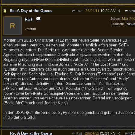
Re: A Day at the Opera
26/04/11
10:34 AM
Ralf
#
4429
Mar 20
Joined:
Ralf
R
Location:
Frank
veteran
Morgen um 20.15 Uhr startet RTL2 mit der neuen Serie "Warehouse 13"
einen weiteren Versuch, seinen seit Monaten ziemlich erfolglosen SciFi-
Mittwoch zu retten. Die Serie um zwei amerikanische Secret Service-
Agents, die dem titelgebenden Geb�ude zugewiesen werden, in dem die
Regierung mysteri�se/�bernat�rliche Artefakte lagert, ist wohl am beste
als eine Mischung aus "Indiana Jones", "Akte X", "The Lost Room" und
"Eureka" (mit letzterem gab es auch bereits ein Crossover) zu beschreiben.
Sch�pfer der Serie sind u.a. Rockne S. O�Bannon ("Farscape") und Jane
Espenson (als Autorin vor allem durch "Battlestar Galactica" und "Buffy"
bekannt), die sich definitiv mit dem Genre auskennen. Zur Besetzung
z�hlen mit Saul Rubinek und CCH Pounder ("The Shield", "emergency
room") zwei bew�hrte Schauspiel-Veteranen, die Hauptrollen der beiden
Agenten werden von vergleichsweise unbekannten Darstellern verk�rpert
(Eddie McClintock und Joanne Kelly).
In den USA l�uft die Serie bei SyFy sehr erfolgreich und geht im Juli berei
in die dritte Staffel.
Re: A Day at the Opera
29/04/11
05:33 PM
Ralf
#
4432