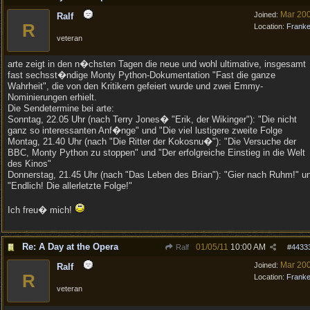
Mar 20
Joined:
Ralf
R
Location:
Frank
veteran
arte zeigt in den n�chsten Tagen die neue und wohl ultimative, insgesamt
fast sechsst�ndige Monty Python-Dokumentation "Fast die ganze
Wahrheit", die von den Kritikern gefeiert wurde und zwei Emmy-
Nominierungen erhielt.
Die Sendetermine bei arte:
Sonntag, 22.05 Uhr (nach Terry Jones� "Erik, der Wikinger"): "Die nicht
ganz so interessanten Anf�nge" und "Die viel lustigere zweite Folge
Montag, 21.40 Uhr (nach "Die Ritter der Kokosnu�"): "Die Versuche der
BBC, Monty Python zu stoppen" und "Der erfolgreiche Einstieg in die Welt
des Kinos"
Donnerstag, 21.45 Uhr (nach "Das Leben des Brian"): "Gier nach Ruhm!" u
"Endlich! Die allerletzte Folge!"
Ich freu� mich!
Re: A Day at the Opera
01/05/11
10:00 AM
Ralf
#
4433
Mar 20
Joined:
Ralf
R
Location:
Frank
veteran