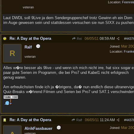
Location:
Feenrei
veteran
Laut DWDL soll 9Live ja dem Sendergruppenchef trotz Gewinn eh ein Dorn
im Auge gewesen sein und stattdessen versuchen sie nun SIXX zu pushen
Re: A Day at the Opera
06/05/11
08:59 AM
Rei
#
4437
Mar 20
Joined:
Ralf
R
Location:
Frank
veteran
Alles w�re besser als 9live - und wenn ich mich nicht irre, hat sixx sogar e
paar gute Serien im Programm, die bei Pro7 und Kabel1 nicht erfolgreich
genug waren.
Am erfreulichsten finde ich ja �brigens, da� nun endlich diese ultranervig
Quiz-Breaks w�hrend Filmen und Serien bei Pro7 und SAT.1 verschwinden
Re: A Day at the Opera
06/05/11
11:24 AM
Ralf
#
4437
Mar 20
Joined:
AlrikFassbauer
veteran