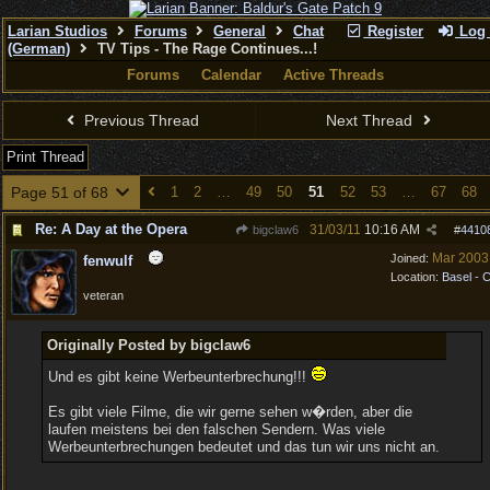
Larian Studios
Forums
General
Chat
Register
Log 
(German)
TV Tips - The Rage Continues...!
Forums
Calendar
Active Threads
Previous Thread
Next Thread
Print Thread
Page 51 of 68
1
2
…
49
50
51
52
53
…
67
68
Re: A Day at the Opera
31/03/11
10:16 AM
bigclaw6
#
4410
Mar 2003
Joined:
fenwulf
Location:
Basel - 
veteran
Originally Posted by bigclaw6
Und es gibt keine Werbeunterbrechung!!!
Es gibt viele Filme, die wir gerne sehen w�rden, aber die
laufen meistens bei den falschen Sendern. Was viele
Werbeunterbrechungen bedeutet und das tun wir uns nicht an.