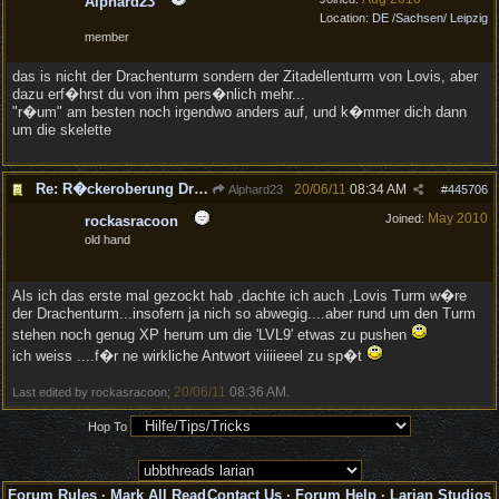
Alphard23
Location:
DE /Sachsen/ Leipzig
member
das is nicht der Drachenturm sondern der Zitadellenturm von Lovis, aber
dazu erf�hrst du von ihm pers�nlich mehr...
"r�um" am besten noch irgendwo anders auf, und k�mmer dich dann
um die skelette
Re: R�ckeroberung Drachenturm: Skelette auf der Br�cke
20/06/11
08:34 AM
Alphard23
#
445706
May 2010
Joined:
rockasracoon
old hand
Als ich das erste mal gezockt hab ,dachte ich auch ,Lovis Turm w�re
der Drachenturm...insofern ja nich so abwegig....aber rund um den Turm
stehen noch genug XP herum um die 'LVL9' etwas zu pushen
ich weiss ....f�r ne wirkliche Antwort viiiieeel zu sp�t
20/06/11
08:36 AM
Last edited by rockasracoon;
.
Hop To
Forum Rules
·
Mark All Read
Contact Us
·
Forum Help
·
Larian Studios