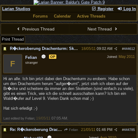
Larian Studios
Register
Log In
Forums
Calendar
Active Threads
Previous Thread
Next Thread
Print Thread
R�ckeroberung Drachenturm: Skelette auf der Br�cke
18/05/11
09:02 AM
#
444612
May 2011
OP
Joined:
Felian
F
stranger
Hi an alle. Ich bin jetzt dabei den Drachenturm zu erobern. Habe schon
um den Drachenturm herum "aufger�umt", jetzt steh ich oben auf der
Br�cke und scheitere da immer an den Skeletten (sind einfach zu viele),
gibt es einen Trick, wie ich die schnell ausschalten kann? Ich bin ein
Waldl�ufer auf Level 9. Vielen Dank schon mal ;-)
Hat sich erledigt ;-)
19/05/11
07:05 AM
Last edited by Felian;
.
Re: R�ckeroberung Drachenturm: Skelette auf der Br�cke
21/05/11
01:46 PM
Felian
#
444785
Aug 2010
Joined: