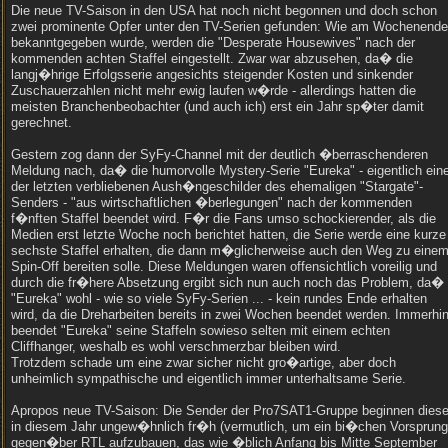
Die neue TV-Saison in den USA hat noch nicht begonnen und doch schon
zwei prominente Opfer unter den TV-Serien gefunden: Wie am Wochenende
bekanntgegeben wurde, werden die "Desperate Housewives" nach der
kommenden achten Staffel eingestellt. Zwar war abzusehen, da� die
langj�hrige Erfolgsserie angesichts steigender Kosten und sinkender
Zuschauerzahlen nicht mehr ewig laufen w�rde - allerdings hatten die
meisten Branchenbeobachter (und auch ich) erst ein Jahr sp�ter damit
gerechnet.
Gestern zog dann der SyFy-Channel mit der deutlich �berraschenderen
Meldung nach, da� die humorvolle Mystery-Serie "Eureka" - eigentlich ein
der letzten verbliebenen Aush�ngeschilder des ehemaligen "Stargate"-
Senders - "aus wirtschaftlichen �berlegungen" nach der kommenden
f�nften Staffel beendet wird. F�r die Fans umso schockierender, als die
Medien erst letzte Woche noch berichtet hatten, die Serie werde eine kurze
sechste Staffel erhalten, die dann m�glicherweise auch den Weg zu eine
Spin-Off bereiten solle. Diese Meldungen waren offensichtlich voreilig und
durch die fr�here Absetzung ergibt sich nun auch noch das Problem, da�
"Eureka" wohl - wie so viele SyFy-Serien ... - kein rundes Ende erhalten
wird, da die Dreharbeiten bereits in zwei Wochen beendet werden. Immerhi
beendet "Eureka" seine Staffeln sowieso selten mit einem echten
Cliffhanger, weshalb es wohl verschmerzbar bleiben wird.
Trotzdem schade um eine zwar sicher nicht gro�artige, aber doch
unheimlich sympathische und eigentlich immer unterhaltsame Serie.
Apropos neue TV-Saison: Die Sender der Pro7SAT1-Gruppe beginnen dies
in diesem Jahr ungew�hnlich fr�h (vermutlich, um ein bi�chen Vorsprung
gegen�ber RTL aufzubauen, das wie �blich Anfang bis Mitte September