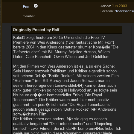
Jun 2003
Joined:
Fee
Location:
Niedersachs
member
Originally Posted by Ralf
Kabel1 zeigt heute um 20.15 Uhr endlich die Free-TV-
Premiere von Wes Andersons ("Der fantastische Mr. Fox")
bereits 2004 in den Kinos gestarteter skurriler Kom�die "Die
Tiefseetaucher" mit Bill Murray, Anjelica Huston, Willem
Dafoe, Cate Blanchett, Owen Wilson und Jeff Goldblum.
Mit den Filmen von Wes Anderson ist es ja so eine Sache:
Sein Humor entzweit Publikum und Kritiker eigentlich schon
seit seinem Deb�t "Bottle Rocket". Mit seinem zweiten Film
"Rushmore" (mit Bill Murray und Jason Schwartzman in
seinem hervorragenden Leinwanddeb�t) kam er dann auch
dank guter Kritiken so richtig in Hollywood an, es folgte sein
bis heute gr��ter kommerzieller Erfolg "Die Royal
Tenenbaums". Die Kritiker waren auch hier noch positiv
gestimmt, ich pers�nlich halte "Die Royal Tenenbaums"
jedoch ehrlich gesagt neben "Bottle Rocket" f�r Andersons
schw�chsten Film.
Die Kritiker sehen das anders, f�r sie ging es danach
qualitativ bergab mit "Die Tiefseetaucher" und "Darjeeling
Limited" - zwei Filmen, die ich daf�r kompromi�los liebe! Ich
wei� gar nicht, woran diese Wahrnehmungsunterschiede