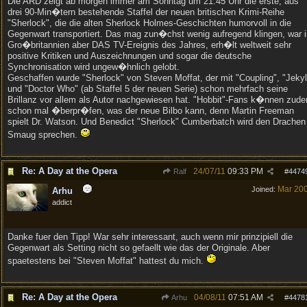
Die ARD zeigt ab morgen immer am Sonntag um 21.45 Uhr die erste, aus
drei 90-Min�tern bestehende Staffel der neuen britischen Krimi-Reihe
"Sherlock", die die alten Sherlock Holmes-Geschichten humorvoll in die
Gegenwart transportiert. Das mag zun�chst wenig aufregend klingen, war i
Gro�britannien aber DAS TV-Ereignis des Jahres, erh�lt weltweit sehr
positive Kritiken und Auszeichnungen und sogar die deutsche
Synchronisation wird ungew�hnlich gelobt.
Geschaffen wurde "Sherlock" von Steven Moffat, der mit "Coupling", "Jekyl
und "Doctor Who" (ab Staffel 5 der neuen Serie) schon mehrfach seine
Brillanz vor allem als Autor nachgewiesen hat. "Hobbit"-Fans k�nnen zud
schon mal �berpr�fen, was der neue Bilbo kann, denn Martin Freeman
spielt Dr. Watson. Und Benedict "Sherlock" Cumberbatch wird den Drachen
Smaug sprechen.
Re: A Day at the Opera
24/07/11
09:33 PM
Ralf
#
4474
Mar 20
Joined:
Arhu
addict
Danke fuer den Tipp! War sehr interessant, auch wenn mir prinzipiell die
Gegenwart als Setting nicht so gefaellt wie das der Originale. Aber
spaetestens bei "Steven Moffat" hattest du mich.
Re: A Day at the Opera
04/08/11
07:51 AM
Arhu
#
4478