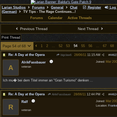
Larian Studios
Forums
General
Chat
Register
Log 
(German)
TV Tips - The Rage Continues...!
Forums
Calendar
Active Threads
Previous Thread
Next Thread
Print Thread
Page 54 of 68
1
2
…
52
53
54
55
56
…
67
68
Re: A Day at the Opera
28/06/11
11:15 AM
bigclaw6
#
4462
Mar 20
Joined:
AlrikFassbauer
A
veteran
Ich mu� bei dem Titel immer an "Gran Turismo" denken ...
Re: A Day at the Opera
28/06/11
12:44 PM
AlrikFassbauer
#
4462
Mar 20
Joined:
Ralf
R
Location:
Frank
veteran