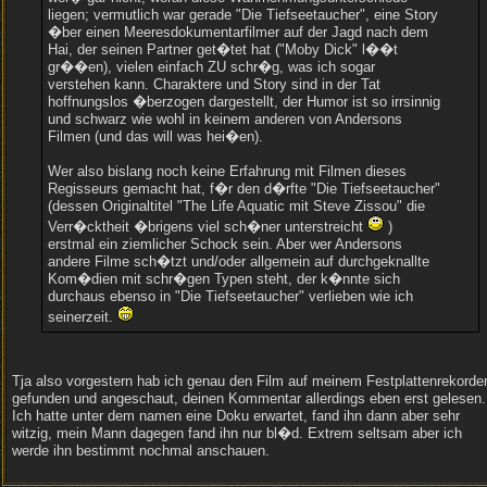
liegen; vermutlich war gerade "Die Tiefseetaucher", eine Story
�ber einen Meeresdokumentarfilmer auf der Jagd nach dem
Hai, der seinen Partner get�tet hat ("Moby Dick" l��t
gr��en), vielen einfach ZU schr�g, was ich sogar
verstehen kann. Charaktere und Story sind in der Tat
hoffnungslos �berzogen dargestellt, der Humor ist so irrsinnig
und schwarz wie wohl in keinem anderen von Andersons
Filmen (und das will was hei�en).
Wer also bislang noch keine Erfahrung mit Filmen dieses
Regisseurs gemacht hat, f�r den d�rfte "Die Tiefseetaucher"
(dessen Originaltitel "The Life Aquatic mit Steve Zissou" die
Verr�cktheit �brigens viel sch�ner unterstreicht
)
erstmal ein ziemlicher Schock sein. Aber wer Andersons
andere Filme sch�tzt und/oder allgemein auf durchgeknallte
Kom�dien mit schr�gen Typen steht, der k�nnte sich
durchaus ebenso in "Die Tiefseetaucher" verlieben wie ich
seinerzeit.
Tja also vorgestern hab ich genau den Film auf meinem Festplattenrekorde
gefunden und angeschaut, deinen Kommentar allerdings eben erst gelesen.
Ich hatte unter dem namen eine Doku erwartet, fand ihn dann aber sehr
witzig, mein Mann dagegen fand ihn nur bl�d. Extrem seltsam aber ich
werde ihn bestimmt nochmal anschauen.