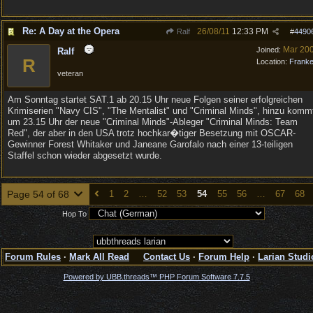
Re: A Day at the Opera
26/08/11
12:33 PM
Ralf
#
4490
Mar 20
Joined:
Ralf
R
Location:
Frank
veteran
Am Sonntag startet SAT.1 ab 20.15 Uhr neue Folgen seiner erfolgreichen
Krimiserien "Navy CIS", "The Mentalist" und "Criminal Minds", hinzu komm
um 23.15 Uhr der neue "Criminal Minds"-Ableger "Criminal Minds: Team
Red", der aber in den USA trotz hochkar�tiger Besetzung mit OSCAR-
Gewinner Forest Whitaker und Janeane Garofalo nach einer 13-teiligen
Staffel schon wieder abgesetzt wurde.
Page 54 of 68
1
2
…
52
53
54
55
56
…
67
68
Hop To
Forum Rules
·
Mark All Read
Contact Us
·
Forum Help
·
Larian Studi
Powered by UBB.threads™ PHP Forum Software 7.7.5