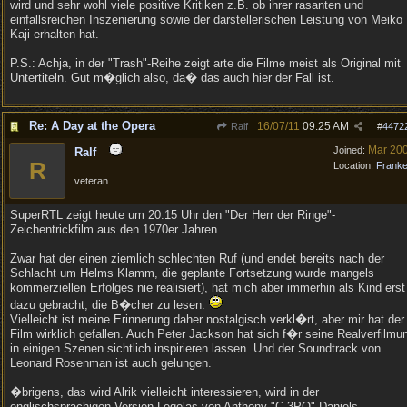
wird und sehr wohl viele positive Kritiken z.B. ob ihrer rasanten und
einfallsreichen Inszenierung sowie der darstellerischen Leistung von Meiko
Kaji erhalten hat.
P.S.: Achja, in der "Trash"-Reihe zeigt arte die Filme meist als Original mit
Untertiteln. Gut m�glich also, da� das auch hier der Fall ist.
Re: A Day at the Opera
16/07/11
09:25 AM
Ralf
#
4472
Mar 20
Joined:
Ralf
R
Location:
Frank
veteran
SuperRTL zeigt heute um 20.15 Uhr den "Der Herr der Ringe"-
Zeichentrickfilm aus den 1970er Jahren.
Zwar hat der einen ziemlich schlechten Ruf (und endet bereits nach der
Schlacht um Helms Klamm, die geplante Fortsetzung wurde mangels
kommerziellen Erfolges nie realisiert), hat mich aber immerhin als Kind erst
dazu gebracht, die B�cher zu lesen.
Vielleicht ist meine Erinnerung daher nostalgisch verkl�rt, aber mir hat der
Film wirklich gefallen. Auch Peter Jackson hat sich f�r seine Realverfilmu
in einigen Szenen sichtlich inspirieren lassen. Und der Soundtrack von
Leonard Rosenman ist auch gelungen.
�brigens, das wird Alrik vielleicht interessieren, wird in der
englischsprachigen Version Legolas von Anthony "C-3PO" Daniels