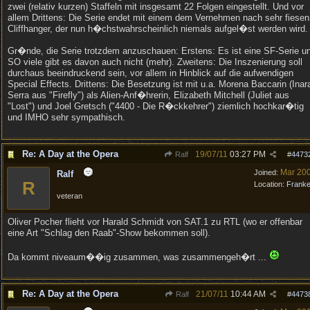
zwei (relativ kurzen) Staffeln mit insgesamt 22 Folgen eingestellt. Und vor
allem Drittens: Die Serie endet mit einem dem Vernehmen nach sehr fiesen
Cliffhanger, der nun h�chstwahrscheinlich niemals aufgel�st werden wird.
Gr�nde, die Serie trotzdem anzuschauen: Erstens: Es ist eine SF-Serie u
SO viele gibt es davon auch nicht (mehr). Zweitens: Die Inszenierung soll
durchaus beeindruckend sein, vor allem in Hinblick auf die aufwendigen
Special Effects. Drittens: Die Besetzung ist mit u.a. Morena Baccarin (Inar
Serra aus "Firefly") als Alien-Anf�hrerin, Elizabeth Mitchell (Juliet aus
"Lost") und Joel Gretsch ("4400 - Die R�ckkehrer") ziemlich hochkar�tig
und IMHO sehr sympathisch.
Re: A Day at the Opera
19/07/11
03:27 PM
Ralf
#
4473
Mar 20
Joined:
Ralf
R
Location:
Frank
veteran
Oliver Pocher flieht vor Harald Schmidt von SAT.1 zu RTL (wo er offenbar
eine Art "Schlag den Raab"-Show bekommen soll).
Da kommt niveaum��ig zusammen, was zusammengeh�rt ...
Re: A Day at the Opera
21/07/11
10:44 AM
Ralf
#
4473