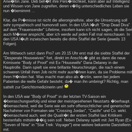
Anw�ltin Jane. Deb beh�lt ihre Pers�nlichkeit, kann aber auf Intelligenz
und Wissen von Jane zugreifen, deren v�llig unterschiedliches Leben sie
nun �bernimmt ...
Klar, die Pr�misse ist nicht die alleroriginellste, aber die Umsetzung soll
sehr sympathisch und humorvoll sein. In den USA l�uft "Drop Dead Diva"
auf dem "Frauensender" Lifetime, insofern kann ich nicht sagen, ob die Ser
auch M�nner anspricht, aber ich werde auf jeden Fall mal reinschauen. In
den USA l�uft inzwischen bereits die dritte Staffel der Serie (jeweils 13
Folgen).
Am Mittwoch setzt dann Pro7 um 20.15 Uhr erst mal die siebte Staffel der
"Desperate Housewives" fort, direkt im Anschlu� gibt es dann die neue
Krimiserie "Body of Proof" mit Ex-"Housewife" Dana Delaney in der
Hauptrolle. Darin spielt sie eine brillante Neurochirurgin, die nach einem
schweren Unfall ihren Job nicht mehr ausf�hren kann, da sie Probleme mit
ihren H�nden hat. Was macht man also als �rztin, wenn bei jedem
Patienten die reelle Gefahr besteht, da� man ihn umbringt? Richtig, man
sattelt zur Gerichtsmedizinerin um!
In den USA war "Body of Proof" in der letzten TV-Saison ein
�berraschungserfolg und einer der meistgesehenen Neustarts �berhaupt.
�berraschend, weil die Serie wie ein sehr offensichtlicher und generischer
Nachahmer von Formaten wie "Crossing Jordan", "Castle" und Co. wirkt.
�berraschend auch, weil die Qualit�t der ersten Staffel laut Kritikern
bestenfalls mittelm��ig sein soll. Neben Delaney spielt mit Jeri Ryan (Ex
"Seven of Nine" in "Star Trek: Voyager") eine weitere bekannte Darstellerin
mit.