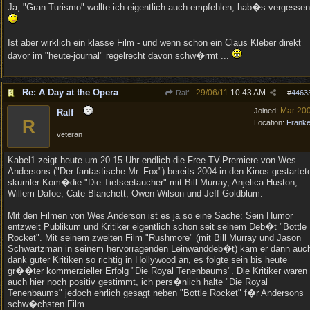
Ja, "Gran Turismo" wollte ich eigentlich auch empfehlen, hab�s vergessen
Ist aber wirklich ein klasse Film - und wenn schon ein Claus Kleber direkt
davor im "heute-journal" regelrecht davon schw�rmt ...
Re: A Day at the Opera
29/06/11
10:43 AM
Ralf
#
4463
Mar 20
Joined:
Ralf
R
Location:
Frank
veteran
Kabel1 zeigt heute um 20.15 Uhr endlich die Free-TV-Premiere von Wes
Andersons ("Der fantastische Mr. Fox") bereits 2004 in den Kinos gestartet
skurriler Kom�die "Die Tiefseetaucher" mit Bill Murray, Anjelica Huston,
Willem Dafoe, Cate Blanchett, Owen Wilson und Jeff Goldblum.
Mit den Filmen von Wes Anderson ist es ja so eine Sache: Sein Humor
entzweit Publikum und Kritiker eigentlich schon seit seinem Deb�t "Bottle
Rocket". Mit seinem zweiten Film "Rushmore" (mit Bill Murray und Jason
Schwartzman in seinem hervorragenden Leinwanddeb�t) kam er dann auc
dank guter Kritiken so richtig in Hollywood an, es folgte sein bis heute
gr��ter kommerzieller Erfolg "Die Royal Tenenbaums". Die Kritiker waren
auch hier noch positiv gestimmt, ich pers�nlich halte "Die Royal
Tenenbaums" jedoch ehrlich gesagt neben "Bottle Rocket" f�r Andersons
schw�chsten Film.