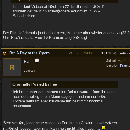
Hmm, laut Videotext l�uft um 22.15 Uhr nicht "JCVD",
sondern der deutlich schw�chere Actionfilm "S.W.A.T.".
Schade drum ...
Der Film lief damals ja offenbar nicht, ist heute aber wieder angesetzt (22:2
Uhr, Pro7) und als Free-TV-Premiere angek�ndigt.
Re: A Day at the Opera
19/08/11
01:11 PM
Fee
#
4486
Mar 20
Joined:
Ralf
R
Location:
Frank
veteran
Originally Posted by Fee
Ich hatte unter dem namen eine Doku erwartet, fand ihn dann
aber sehr witzig, mein Mann dagegen fand ihn nur bl�d.
Extrem seltsam aber ich werde ihn bestimmt nochmal
anschauen.
Sehr sch�n, jeder neue Anderson-Fan ist ein Gewinn - zwei w�ren
nat�rlich besser, aber man kann halt nicht alles haben ...