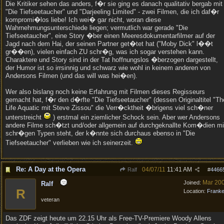
Die Kritiker sehen das anders, f�r sie ging es danach qualitativ bergab mit
"Die Tiefseetaucher" und "Darjeeling Limited" - zwei Filmen, die ich daf�r
kompromi�los liebe! Ich wei� gar nicht, woran diese
Wahrnehmungsunterschiede liegen; vermutlich war gerade "Die
Tiefseetaucher", eine Story �ber einen Meeresdokumentarfilmer auf der
Jagd nach dem Hai, der seinen Partner get�tet hat ("Moby Dick" l��t
gr��en), vielen einfach ZU schr�g, was ich sogar verstehen kann.
Charaktere und Story sind in der Tat hoffnungslos �berzogen dargestellt,
der Humor ist so irrsinnig und schwarz wie wohl in keinem anderen von
Andersons Filmen (und das will was hei�en).
Wer also bislang noch keine Erfahrung mit Filmen dieses Regisseurs
gemacht hat, f�r den d�rfte "Die Tiefseetaucher" (dessen Originaltitel "Th
Life Aquatic mit Steve Zissou" die Verr�cktheit �brigens viel sch�ner
unterstreicht
) erstmal ein ziemlicher Schock sein. Aber wer Andersons
andere Filme sch�tzt und/oder allgemein auf durchgeknallte Kom�dien mi
schr�gen Typen steht, der k�nnte sich durchaus ebenso in "Die
Tiefseetaucher" verlieben wie ich seinerzeit.
Re: A Day at the Opera
04/07/11
11:41 AM
Ralf
#
4466
Mar 20
Joined:
Ralf
R
Location:
Frank
veteran
Das ZDF zeigt heute um 22.15 Uhr als Free-TV-Premiere Woody Allens