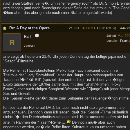
nach zwei Staffeln verlie�, um in "emergency room" als Dr. Simon Brenner
anzufangen (und nach Beendigung dieser Serie die Hauptrolle in "The Cape
�bernahm, das aber gerade nach einer Staffel eingestellt wurde).
Re: A Day at the Opera
07/07/11
12:26 PM
Ralf
#
4468
Mar 20
Joined:
Ralf
R
Location:
Frank
veteran
arte zeigt ab heute um 23.40 Uhr jeden Donnerstag die kultige japanische
"Sasori"-Filmreihe.
Die Reihe mit Hauptdarstellerin Meiko Kaji - auch bekannt durch ihre
Titelrolle der "Lady Snowblood", einer der Haupt-Inspirationsquellen von
Tarantino f�r "Kill Bill" (speziell den ersten Teil) - ist Teil der vielf�ltigen
Exploitationwelle der 1970er Jahre (u.a. mit den "Shaft"-Filmen, "Foxy
Brown", aber auch einigen Spaghetti-Western wie "Django") mit jeder Meng
Sex und Gewalt.
Die "Sasori"-Reihe geh�rt dabei zum Subgenre der Frauengef�ngnisfilme.
Ich besitze die Reihe auf DVD, bin aber noch nicht dazu gekommen, sie
anzuschauen. Dennoch kann ich sagen, da� die "Sasori"-Filme sicherlich
nichts f�r den Durchschnittszuschauer sind. Nicht umsonst laufen sie bei
arte im Rahmen der "Trash"-Reihe ...
Dennoch mu� aber auch
angemerkt werden, da� die Reihe ihren Kultstatus kaum umsonst haben