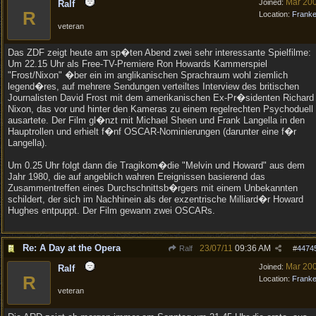
Mar 20
Joined:
Ralf
R
Location:
Frank
veteran
Das ZDF zeigt heute am sp�ten Abend zwei sehr interessante Spielfilme:
Um 22.15 Uhr als Free-TV-Premiere Ron Howards Kammerspiel
"Frost/Nixon" �ber ein im anglikanischen Sprachraum wohl ziemlich
legend�res, auf mehrere Sendungen verteiltes Interview des britischen
Journalisten David Frost mit dem amerikanischen Ex-Pr�sidenten Richard
Nixon, das vor und hinter den Kameras zu einem regelrechten Psychoduell
ausartete. Der Film gl�nzt mit Michael Sheen und Frank Langella in den
Hauptrollen und erhielt f�nf OSCAR-Nominierungen (darunter eine f�r
Langella).
Um 0.25 Uhr folgt dann die Tragikom�die "Melvin und Howard" aus dem
Jahr 1980, die auf angeblich wahren Ereignissen basierend das
Zusammentreffen eines Durchschnittsb�rgers mit einem Unbekannten
schildert, der sich im Nachhinein als der exzentrische Milliard�r Howard
Hughes entpuppt. Der Film gewann zwei OSCARs.
Re: A Day at the Opera
23/07/11
09:36 AM
Ralf
#
4474
Mar 20
Joined:
Ralf
R
Location:
Frank
veteran