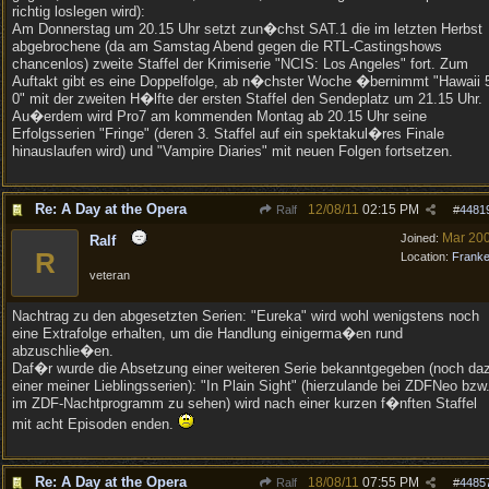
richtig loslegen wird):
Am Donnerstag um 20.15 Uhr setzt zun�chst SAT.1 die im letzten Herbst
abgebrochene (da am Samstag Abend gegen die RTL-Castingshows
chancenlos) zweite Staffel der Krimiserie "NCIS: Los Angeles" fort. Zum
Auftakt gibt es eine Doppelfolge, ab n�chster Woche �bernimmt "Hawaii 
0" mit der zweiten H�lfte der ersten Staffel den Sendeplatz um 21.15 Uhr.
Au�erdem wird Pro7 am kommenden Montag ab 20.15 Uhr seine
Erfolgsserien "Fringe" (deren 3. Staffel auf ein spektakul�res Finale
hinauslaufen wird) und "Vampire Diaries" mit neuen Folgen fortsetzen.
Re: A Day at the Opera
12/08/11
02:15 PM
Ralf
#
4481
Mar 20
Joined:
Ralf
R
Location:
Frank
veteran
Nachtrag zu den abgesetzten Serien: "Eureka" wird wohl wenigstens noch
eine Extrafolge erhalten, um die Handlung einigerma�en rund
abzuschlie�en.
Daf�r wurde die Absetzung einer weiteren Serie bekanntgegeben (noch da
einer meiner Lieblingsserien): "In Plain Sight" (hierzulande bei ZDFNeo bzw
im ZDF-Nachtprogramm zu sehen) wird nach einer kurzen f�nften Staffel
mit acht Episoden enden.
Re: A Day at the Opera
18/08/11
07:55 PM
Ralf
#
4485