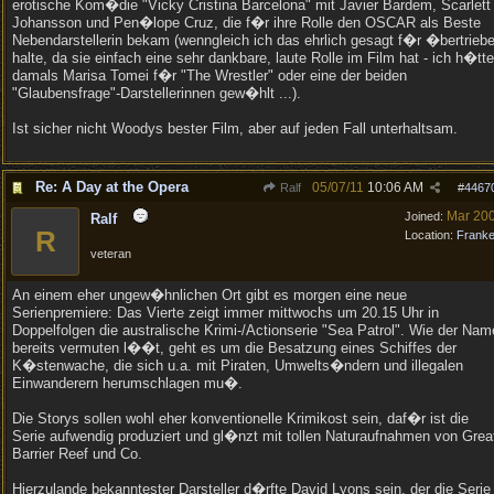
erotische Kom�die "Vicky Cristina Barcelona" mit Javier Bardem, Scarlett
Johansson und Pen�lope Cruz, die f�r ihre Rolle den OSCAR als Beste
Nebendarstellerin bekam (wenngleich ich das ehrlich gesagt f�r �bertrieb
halte, da sie einfach eine sehr dankbare, laute Rolle im Film hat - ich h�tte
damals Marisa Tomei f�r "The Wrestler" oder eine der beiden
"Glaubensfrage"-Darstellerinnen gew�hlt ...).
Ist sicher nicht Woodys bester Film, aber auf jeden Fall unterhaltsam.
Re: A Day at the Opera
05/07/11
10:06 AM
Ralf
#
4467
Mar 20
Joined:
Ralf
R
Location:
Frank
veteran
An einem eher ungew�hnlichen Ort gibt es morgen eine neue
Serienpremiere: Das Vierte zeigt immer mittwochs um 20.15 Uhr in
Doppelfolgen die australische Krimi-/Actionserie "Sea Patrol". Wie der Nam
bereits vermuten l��t, geht es um die Besatzung eines Schiffes der
K�stenwache, die sich u.a. mit Piraten, Umwelts�ndern und illegalen
Einwanderern herumschlagen mu�.
Die Storys sollen wohl eher konventionelle Krimikost sein, daf�r ist die
Serie aufwendig produziert und gl�nzt mit tollen Naturaufnahmen von Grea
Barrier Reef und Co.
Hierzulande bekanntester Darsteller d�rfte David Lyons sein, der die Serie