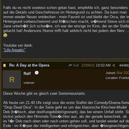
Falls du es nicht sowieso schon getan hast, empfehle ich, ganz besonders
auf die Details und Geschehnisse im Hintergrund zu achten. Da kann man
immer wieder Neues entdecken - mein Favorit ist und bleibt der Orca, der i
Hintergrund vorbeischwimmt und M�tzchen macht, w�hrend Steve sich m
Jane unterh�lt (ich schw�re, ich war der einzige im Kino, der an der Stell
gelacht hat! Andersons Humor trifft halt wirklich nicht bei jedem den Nerv ...
Youtube sei dank:
"Life Aquatic"
Re: A Day at the Opera
22/08/11
10:02 AM
Ralf
#
4488
Mar 20
Joined:
Ralf
R
Location:
Frank
veteran
Diese Woche gibt es gleich zwei Serienneustarts:
Ab heute um 21.40 Uhr zeigt sixx die erste Staffel der Comedy/Drama-Seri
"Drop Dead Diva": In der Serie geht es um das klassische Klischee-Model
Deb (h�bsch, aber doof/ungebildet/ignorant), das bei einem Unfall stirbt. S
trickst jedoch den Himmels-Torw�chter aus, als der gerade berechnet, ob
es f�r Deb nach oben oder nach unten gehen soll, und landet wieder auf d
Erde - im K�rper der intelligenten und erfolgreichen, aber �bergewichtigen