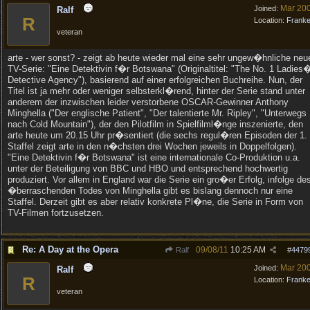
Mar 20
Joined:
Ralf
R
Location:
Frank
veteran
arte - wer sonst? - zeigt ab heute wieder mal eine sehr ungew�hnliche neu
TV-Serie: "Eine Detektivin f�r Botswana" (Originaltitel: "The No. 1 Ladies
Detective Agency"), basierend auf einer erfolgreichen Buchreihe. Nun, der
Titel ist ja mehr oder weniger selbsterkl�rend, hinter der Serie stand unter
anderem der inzwischen leider verstorbene OSCAR-Gewinner Anthony
Minghella ("Der englische Patient", "Der talentierte Mr. Ripley", "Unterwegs
nach Cold Mountain"), der den Pilotfilm in Spielfilml�nge inszenierte, den
arte heute um 20.15 Uhr pr�sentiert (die sechs regul�ren Episoden der 1.
Staffel zeigt arte in den n�chsten drei Wochen jeweils in Doppelfolgen).
"Eine Detektivin f�r Botswana" ist eine internationale Co-Produktion u.a.
unter der Beteiligung von BBC und HBO und entsprechend hochwertig
produziert. Vor allem in England war die Serie ein gro�er Erfolg, infolge de
�berraschenden Todes von Minghella gibt es bislang dennoch nur eine
Staffel. Derzeit gibt es aber relativ konkrete Pl�ne, die Serie in Form von
TV-Filmen fortzusetzen.
Re: A Day at the Opera
09/08/11
10:25 AM
Ralf
#
4479
Mar 20
Joined:
Ralf
R
Location:
Frank
veteran