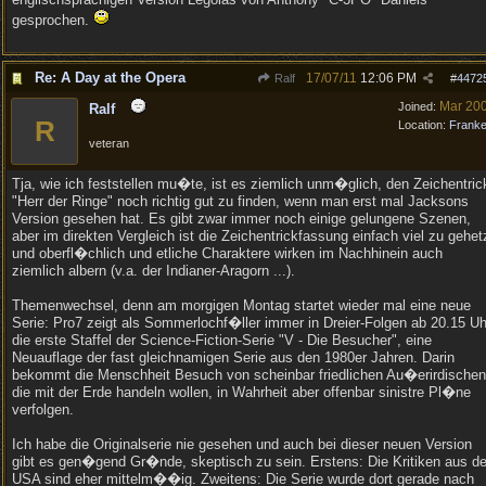
gesprochen.
Re: A Day at the Opera
17/07/11
12:06 PM
Ralf
#
4472
Mar 20
Joined:
Ralf
R
Location:
Frank
veteran
Tja, wie ich feststellen mu�te, ist es ziemlich unm�glich, den Zeichentric
"Herr der Ringe" noch richtig gut zu finden, wenn man erst mal Jacksons
Version gesehen hat. Es gibt zwar immer noch einige gelungene Szenen,
aber im direkten Vergleich ist die Zeichentrickfassung einfach viel zu gehet
und oberfl�chlich und etliche Charaktere wirken im Nachhinein auch
ziemlich albern (v.a. der Indianer-Aragorn ...).
Themenwechsel, denn am morgigen Montag startet wieder mal eine neue
Serie: Pro7 zeigt als Sommerlochf�ller immer in Dreier-Folgen ab 20.15 Uh
die erste Staffel der Science-Fiction-Serie "V - Die Besucher", eine
Neuauflage der fast gleichnamigen Serie aus den 1980er Jahren. Darin
bekommt die Menschheit Besuch von scheinbar friedlichen Au�erirdischen
die mit der Erde handeln wollen, in Wahrheit aber offenbar sinistre Pl�ne
verfolgen.
Ich habe die Originalserie nie gesehen und auch bei dieser neuen Version
gibt es gen�gend Gr�nde, skeptisch zu sein. Erstens: Die Kritiken aus d
USA sind eher mittelm��ig. Zweitens: Die Serie wurde dort gerade nach