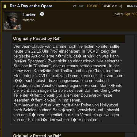
Re: A Day at the Opera
19/08/11
10:40 AM
Ralf
#
4486
Apr 20
Joined:
Lurker
veteran
Originally Posted by Ralf
Wer Jean-Claude van Damme noch nie leiden konnte, sollte
heute um 22.15 Uhr Pro7 einschalten: In "JCVD" zeigt der
belgische Action-Heroe n�mlich, da� er wirklich was kann
(au�er Spagaten). Zwar nicht so eindrucksvoll wie seinerzeit
Stallone in "Copland", aber durchaus bemerkenswert. In der
schwarzen Kom�die (mit Thriller- und sogar Charakterdrama-
Elementen) "JCVD" spielt van Damme, wie der Titel vermuten
l��t, sich selbst - beziehungsweise eine erfrischend
selbstironische Variation seiner eigenen Person. Man k�nnte
vielleicht auch sagen: Er spielt den van Damme, den gro�e
Teile der �ffentlichkeit (vor allem der Boulevard-Presse
lesenden �ffentlichkeit) in ihm sehen.
Dummerweise wird er kurz nach einer Reise von Hollywood
nach Belgien in einen Bank�berfall verwickelt und - obwohl
von den R�ubern eigentlich nur zum Vermitteln gezwungen -
von der Polizei f�r den wahren T�ter gehalten ...
Originally Posted by Ralf