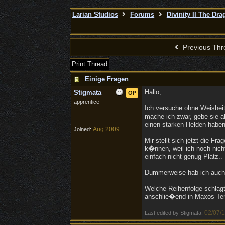
Larian Studios
Forums
Divinity II The D
Previous Thr
Print Thread
Einige Fragen
Hallo,
Stigmata
OP
apprentice
Ich versuche ohne Weisheit
mache ich zwar, gebe sie 
einen starken Helden habe
Aug 2009
Joined:
Mir stellt sich jetzt die F
k�nnen, weil ich noch nich
einfach nicht genug Platz..
Dummerweise hab ich auch n
Welche Reihenfolge schlagt
anschlie�end in Maxos Te
02/07/1
Last edited by Stigmata;