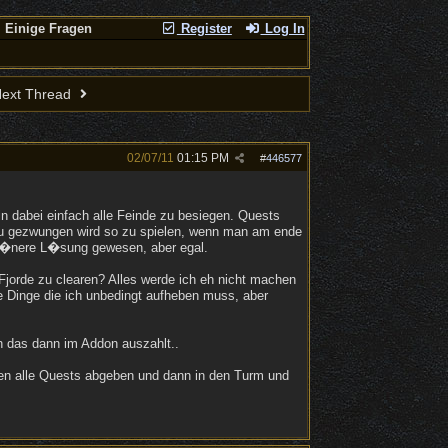
Einige Fragen
Register
Log In
ext Thread
02/07/11
01:15 PM
#
446577
n dabei einfach alle Feinde zu besiegen. Quests
zu gezwungen wird so zu spielen, wenn man am ende
ch�nere L�sung gewesen, aber egal.
 Fjorde zu clearen? Alles werde ich eh nicht machen
e Dinge die ich unbedingt aufheben muss, aber
h das dann im Addon auszahlt..
ren alle Quests abgeben und dann in den Turm und