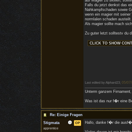
auf Magier zu skillen, soll
Falls du jetzt denkst das e
Nahkampfschaden sowie Gew
wenn ein magier mit seiner
normlalen schaden austeilt.
Als magier sollte mach si
Zu guter letzt solltestv du 
05/07/
Last edited by Alphard23;
Unterm ganzem Firnament, 
Was ist das nur f�r eine B
Re: Einige Fragen
Hallo, danke f�r die ausf�
Stigmata
OP
apprentice
Vieles davon ist mir bereit