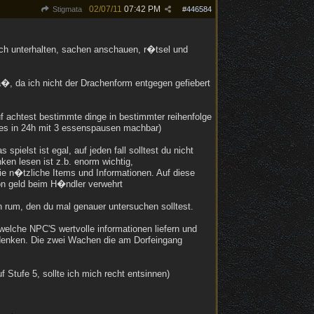
02/07/11
07:42 PM
Stigmata
#
446584
ch unterhalten, sachen anschauen, r�tsel und
�, da ich nicht der Drachenform entgegen gefiebert
f achtest bestimmte dinge in bestimmter reihenfolge
lles in 24h mit 3 essenspausen machbar)
ielst ist egal, auf jeden fall solltest du nicht
ken lesen ist z.b. enorm wichtig,
wie n�tzliche Items und Informationen. Auf diese
on geld beim H�ndler verwehrt
 rum, den du mal genauer untersuchen solltest.
elche NPC'S wertvolle informationen liefern und
 denken. Die zwei Wachen die am Dorfeingang
Stufe 5, sollte ich mich recht entsinnen)