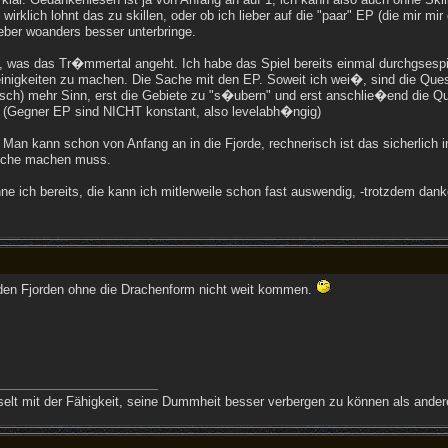
h wirklich lohnt das zu skillen, oder ob ich lieber auf die "paar" EP (die mir m
lieber woanders besser unterbringe.
g, was das Tr�mmertal angeht. Ich habe das Spiel bereits einmal durchgsespie
leinigkeiten zu machen. Die Sache mit den EP. Soweit ich wei�, sind die Qu
sch) mehr Sinn, erst die Gebiete zu "s�ubern" und erst anschlie�end die 
(Gegner EP sind NICHT konstant, also levelabh�ngig)
an kann schon von Anfang an in die Fjorde, rechnerisch ist das sicherlich i
riche machen muss.
e ich bereits, die kann ich mitlerweile schon fast auswendig, -trotzdem dank
en Fjorden ohne die Drachenform nicht weit kommen.
chselt mit der Fähigkeit, seine Dummheit besser verbergen zu können als and