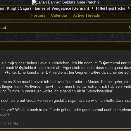
ragon Knight Saga / Flames of Vengeance (German)
Hilfe/Tips/Tricks
Forums
Calendar
Active Threads
ead
N
 ein m�glichst hohes Level zu erreichen. Ich bin noch im Tr�mmertal und bi
aber nach M�glichkeit noch nicht ab. Eigendlich schade, dass man quasi da
n m�chte. Eine konstanter EP verdienst bei Gegnern w�re da sicher die s
rage ob es Sinn macht bevor ich In Lovis Turm oder In Maxus Tempel gehe, die
t fliegen kann. Au�erdem nervt mich mein Inventar extrem, ich hab sehr viel
 Und Punkte in verstauen wollte ich eigentlich nicht "verschwenden".
och bis 5 auf Gedankenlesen geskillt, naja, halb so wild, ich hoffe dass sic
 ihr vor? Wirklich noch in die Fjorde gehen, oder ganz normal nach dem clea
mpel?
1
01:16 PM
.