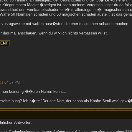
test du von anfang an Intelligenz der Gewandtheit und der St�rke vorziehen.
in Krieger einem Magier �berlgen ist nach meinem Vorgehen liegst du da falsc
andtheit den Fernkampfschaden erh�ht, allerdings flie�t magischer schaden
 Waffe 50 Normalen schaden und 50 magischen schaden austeilt ist das genau
ch vorzugsweise mit waffen ausr�sten die eher magischen schaden machen.
dir das mal anschauen, wenn du wirklich nichts verpassen willst.
11
04:57 PM
.
man keinen gr��eren Narren kennt...
eschreibung? Ich h�tte "Der alte Narr, der schon als Knabe Senil war" gew�h
hrlichen Antworten.
s klar. Gedankenlesen ist ja von Anfang an auf 1, ich kann also auch ohne Ski