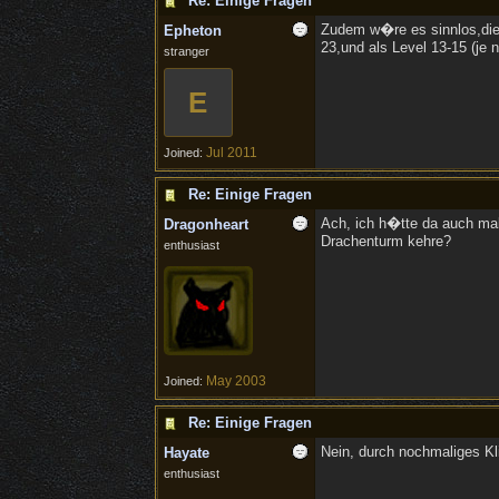
Re: Einige Fragen
Zudem w�re es sinnlos,die 
Epheton
23,und als Level 13-15 (je
stranger
E
Jul 2011
Joined:
Re: Einige Fragen
Ach, ich h�tte da auch ma
Dragonheart
Drachenturm kehre?
enthusiast
May 2003
Joined:
Re: Einige Fragen
Nein, durch nochmaliges Kl
Hayate
enthusiast