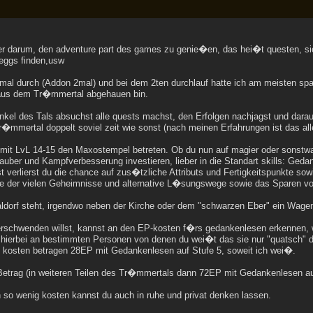
r darum, den adventure part des games zu genie�en, das hei�t questen, si
eggs finden,usw
 mal durch (Addon 2mal) und bei dem 2ten durchlauf hatte ich am meisten spa
aus dem Tr�mmertal abgehauen bin.
nkel des Tals absuchst alle quests machst, den Erfolgen nachjagst und darau
Tr�mmertal doppelt soviel zeit wie sonst (nach meinen Erfahrungen ist das a
 mit LvL 14-15 den Maxostempel betreten. Ob du nun auf magier oder sonstwas sp
zauber und Kampfverbesserung investieren, lieber in die Standart skills: Gedan
t verlierst du die chance auf zus�tzliche Attributs und Fertigkeitspunkte so
ige der vielen Geheimnisse und alternative L�sungswege sowie das Sparen v
ldorf steht, irgendwo neben der Kirche oder dem "schwarzen Eber" ein Wagen
rschwenden willst, kannst an den EP-kosten f�rs gedankenlesen erkennen, w
ch hierbei an bestimmten Personen von denen du wei�t das sie nur "quatsch"
 kosten betragen 28EP mit Gedankenlesen auf Stufe 5, soweit ich wei�.
Betrag (in weiteren Teilen des Tr�mmertals dann 72EP mit Gedankenlesen auf 
so wenig kosten kannst du auch in ruhe und privat denken lassen.