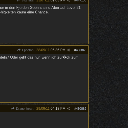
13/07/11
01:03 PM
Stigmata
#
447133
 in den Fjorden Goblins sind.Aber auf Level 21-
F�higkeiten kaum eine Chance.
28/09/11
05:36 PM
Epheton
#
450848
deln? Oder geht das nur, wenn ich zur�ck zum
29/09/11
04:18 PM
Dragonheart
#
450882