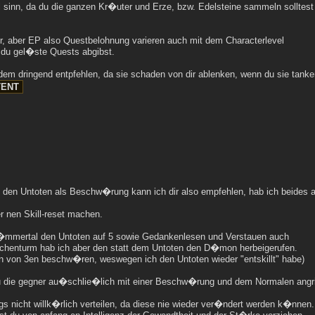
l sinn, da du die ganzen Kr�uter und Erze, bzw. Edelsteine sammeln solltest
er, aber EP also Questbelohnung varieren auch mit dem Characterlevel
 du gel�ste Quests abgibst.
rdem dringend entpfehlen, da sie schaden von dir ablenken, wenn du sie tanke
den Untoten als Beschw�rung kann ich dir also empfehlen, hab ich beides 
r nen Skill-reset machen.
r�mmertal den Untoten auf 5 sowie Gedankenlesen und Verstauen auch
achenturm hab ich aber den statt dem Untoten den D�mon herbeigerufen.
n von 3en beschw�ren, weswegen ich den Untoten wieder "entskillt" habe)
 die gegner au�schlie�lich mit einer Beschw�rung und dem Normalen angriff 
dings nicht willk�rlich verteilen, da diese nie wieder ver�ndert werden k�nne