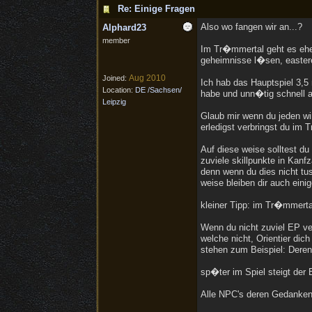
Re: Einige Fragen
Also wo fangen wir an...?
Alphard23
member
Im Tr�mmertal geht es ehe
geheimnisse l�sen, easter
Aug 2010
Joined:
Ich hab das Hauptspiel 3,5
Location:
DE /Sachsen/
habe und unn�tig schnell 
Leipzig
Glaub mir wenn du jeden wi
erledigst verbringst du im 
Auf diese weise solltest du
zuviele skillpunkte in Kanf
denn wenn du dies nicht tus
weise bleiben dir auch ein
kleiner Tipp: im Tr�mmerta
Wenn du nicht zuviel EP ve
welche nicht, Orientier di
stehen zum Beispiel: Deren
sp�ter im Spiel steigt der 
Alle NPC's deren Gedanken 