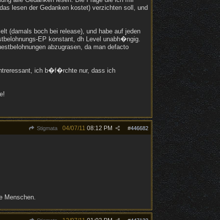
ir das lesen der Gedanken kostet) verzichten soll, und
lt (damals boch bei release), und habe auf jeden
estbelohnungs-EP konstant, dh Level unabh�ngig.
Questbelohnungen abzugrasen, da man defacto
ntreressant, ich b�f�rchte nur, dass ich
e!
04/07/11
08:12 PM
Stigmata
#
446682
ere Menschen.