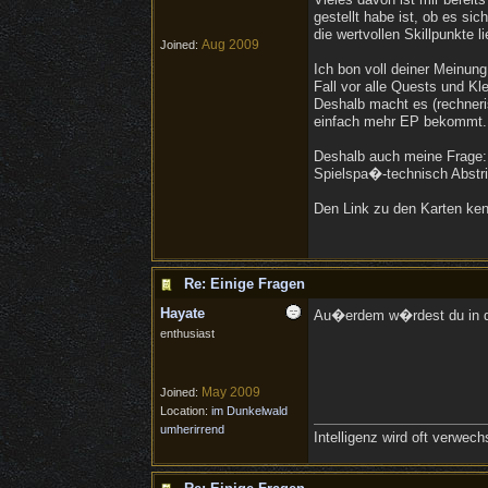
gestellt habe ist, ob es sic
die wertvollen Skillpunkte 
Aug 2009
Joined:
Ich bon voll deiner Meinun
Fall vor alle Quests und K
Deshalb macht es (rechneri
einfach mehr EP bekommt. 
Deshalb auch meine Frage: M
Spielspa�-technisch Abst
Den Link zu den Karten kenn
Re: Einige Fragen
Hayate
Au�erdem w�rdest du in d
enthusiast
May 2009
Joined:
Location:
im Dunkelwald
umherirrend
Intelligenz wird oft verwe