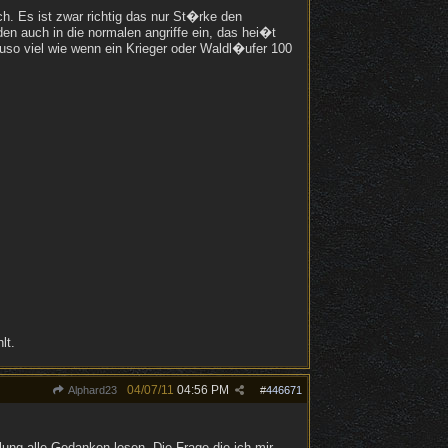
h. Es ist zwar richtig das nur St�rke den
 auch in die normalen angriffe ein, das hei�t
so viel wie wenn ein Krieger oder Waldl�ufer 100
lt.
04/07/11
04:56 PM
Alphard23
#
446671
llung alle Gedanken lesen. Die Frage die ich mir