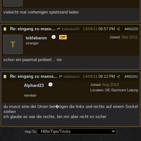
vieleicht mal vorherrigen spielstand laden
Re: eingang zu maxos tempel bleit verschlossen
13/09/11
06:57 PM
Kolondus95
#
450229
Sep 2011
OP
Joined:
toblebaron
T
stranger
schon ein paarmal probiert... nix
Re: eingang zu maxos tempel bleit verschlossen
14/09/11
06:12 PM
toblebaron
#
450261
Aug 2010
Joined:
Alphard23
Location:
DE /Sachsen/ Leipzig
member
du musst eine der Urnen bet�tigen die links und rechts auf einem Sockel
stehen
ich glaube es war die rechte, bin mir aber nicht so sicher
Hop To