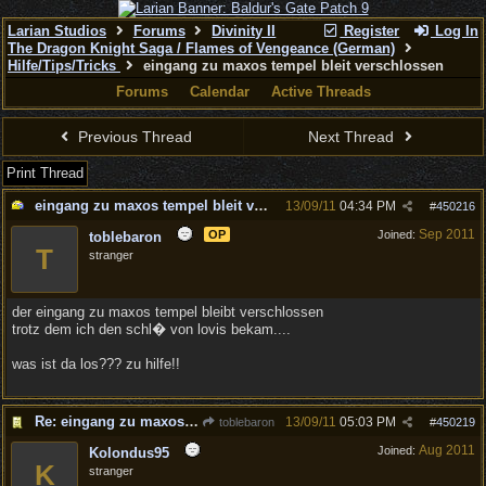
Larian Studios
Forums
Divinity II
Register
Log In
The Dragon Knight Saga / Flames of Vengeance (German)
Hilfe/Tips/Tricks
eingang zu maxos tempel bleit verschlossen
Forums
Calendar
Active Threads
Previous Thread
Next Thread
Print Thread
eingang zu maxos tempel bleit verschlossen
13/09/11
04:34 PM
#
450216
Sep 2011
OP
Joined:
toblebaron
T
stranger
der eingang zu maxos tempel bleibt verschlossen
trotz dem ich den schl� von lovis bekam....
was ist da los??? zu hilfe!!
Re: eingang zu maxos tempel bleit verschlossen
13/09/11
05:03 PM
toblebaron
#
450219
Aug 2011
Joined:
Kolondus95
K
stranger