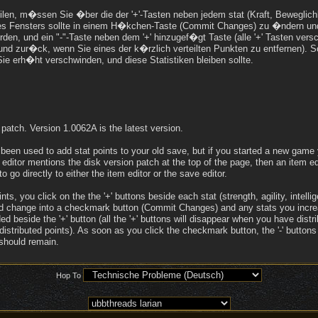
len, m�ssen Sie �ber die der '+'-Tasten neben jedem stat (Kraft, Beweglichkei
s Fensters sollte in einem H�kchen-Taste (Commit Changes) zu �ndern und 
rden, und ein "-"-Taste neben dem '+' hinzugef�gt Taste (alle '+' Tasten versc
nd zur�ck, wenn Sie eines der k�rzlich verteilten Punkten zu entfernen). Sob
Sie erh�ht verschwinden, und diese Statistiken bleiben sollte.
 patch. Version 1.0062A is the latest version.
been used to add stat points to your old save, but if you started a new game 
 editor mentions the disk version patch at the top of the page, then an item ed
to go directly to either the item editor or the save editor.
ts, you click on the the '+' buttons beside each stat (strength, agility, intelli
d change into a checkmark button (Commit Changes) and any stats you increa
ded beside the '+' button (all the '+' buttons will disappear when you have distri
distributed points). As soon as you click the checkmark button, the '-' button
should remain.
Hop To