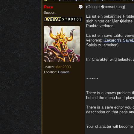
(Google �bersetzung)
Raze
Support
Es ist ein bekanntes Proble
sich hinter der Men�leiste
Punkte verloren.
Es ist ein save Editor ver
verloren):
iZakaroN's SaveE
Spiels zu arbeiten).
Ihr Charakter wird belastet
Mar 2003
Joined:
Location:
Canada
~~~~~
There is a known problem th
behind the menu bar if playi
There is a save editor you ca
description on that page an
Your character will become 