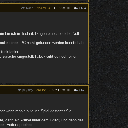
26/05/13
10:19 AM
Raze
#
466664
in bin ich in Technik-Dingen eine ziemliche Null.
iel auf meinem PC nicht gefunden werden konnte,habe
unktioniert.
he Sprache eingestellt habe? Gibt es noch einen
26/05/13
02:51 PM
peysley
#
466670
er wenn man ein neues Spiel gestartet Sie
e, dann ein Artikel unter dem Editor, und dann das
dem Editor speichern.