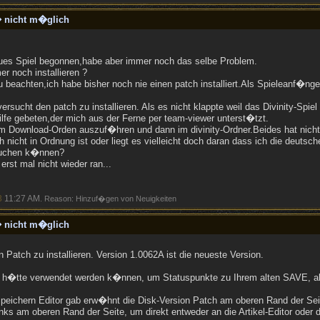
 nicht m�glich
eues Spiel begonnen,habe aber immer noch das selbe Problem.
er noch installieren ?
 beachten,ich habe bisher noch nie einen patch installiert.Als Spieleanf�nger
rsucht den patch zu installieren. Als es nicht klappte weil das Divinity-Sp
fe gebeten,der mich aus der Ferne per team-viewer unterst�tzt.
im Download-Orden auszuf�hren und dann im divinity-Ordner.Beides hat nicht f
 nicht in Ordnung ist oder liegt es vielleicht doch daran dass ich die deutsc
suchen k�nnen?
 erst mal nicht wieder ran...
3
11:27 AM
. Reason: Hinzuf�gen von Neuigkeiten
 nicht m�glich
n Patch zu installieren. Version 1.0062A ist die neueste Version.
r h�tte verwendet werden k�nnen, um Statuspunkte zu Ihrem alten SAVE, ab
Speichern Editor gab erw�hnt die Disk-Version Patch am oberen Rand der Seit
inks am oberen Rand der Seite, um direkt entweder an die Artikel-Editor oder 