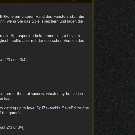
altfl�che am unteren Rand des Fensters stat, die
nn, wenn Sie das Spiel speichern und laden die
ie alle Statuspunkte bekommen bis zu Level 5
isch, sollte aber mit der deutschen Version des
a 2/3 oder 3/4).
e bottom of the stat window, which may be hidden
e lost.
ts getting up to level 5):
iZakaroN's SaveEditor
(the
f the game).
ut 2/3 or 3/4).