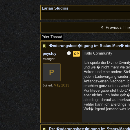
Larian Studios
Previous Thr
Print Thread
�nderungsbest�tigung im Status-Men� ni
Hallo Community !
peysley
OP
stranger
Ich spiele die Divine Divin
und wei� nicht mehr weiter.
P
Haken und eine andere Stell
jedem Ladevorgang wieder a
Anfangswerten.Nachdem ich
May 2013
Joined:
erschien ganz unten zwisch
Punktevergabe steht dort:
aber nichts. Ich habe geh�r
allerdings darauf aufmerks
Fehler kann ich allerdings
Wei� irgend jemand was ic
Re: �nderungsbest�tigung im Status-Men�