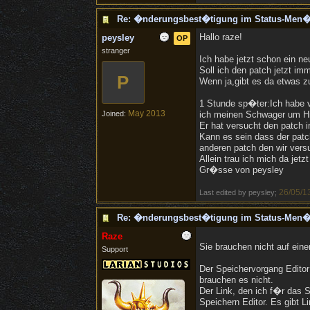
Re: �nderungsbest�tigung im Status-Men�
Hallo raze!
peysley
OP
stranger
Ich habe jetzt schon ein n
Soll ich den patch jetzt imm
P
Wenn ja,gibt es da etwas zu
1 Stunde sp�ter:Ich habe ve
May 2013
Joined:
ich meinen Schwager um Hil
Er hat versucht den patch 
Kann es sein dass der patch
anderen patch den wir ver
Allein trau ich mich da jetzt
Gr�sse von peysley
26/05/1
Last edited by peysley;
Re: �nderungsbest�tigung im Status-Men�
Raze
Sie brauchen nicht auf eine
Support
Der Speichervorgang Edito
brauchen es nicht.
Der Link, den ich f�r das 
Speichern Editor. Es gibt L