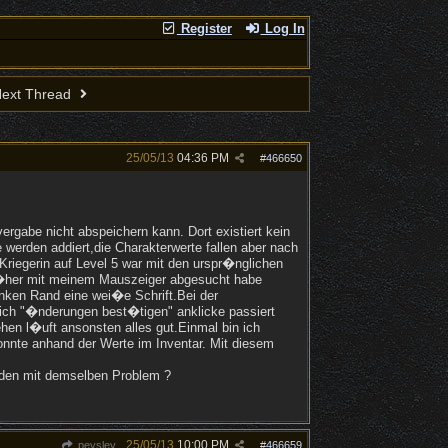
Register
Log In
ext Thread
25/05/13
04:36 PM
#
466650
ergabe nicht abspeichern kann. Dort existiert kein
 werden addiert,die Charakterwerte fallen aber nach
riegerin auf Level 5 war mit den urspr�nglichen
n�her mit meinem Mauszeiger abgesucht habe
nken Rand eine wei�e Schrift.Bei der
ich "�nderungen best�tigen" anklicke passiert
hen l�uft ansonsten alles gut.Einmal bin ich
nnte anhand der Werte im Inventar. Mit diesem
nden mit demselben Problem ?
25/05/13
10:00 PM
peysley
#
466659