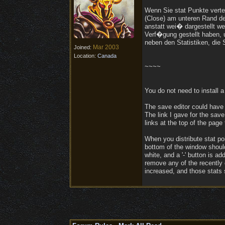
Wenn Sie stat Punkte vertei
(Close) am unteren Rand de
anstatt wei� dargestellt we
Verf�gung gestellt haben, u
neben den Statistiken, die 
Mar 2003
Joined:
Location:
Canada
~~~~
You do not need to install a
The save editor could have 
The link I gave for the save
links at the top of the page 
When you distribute stat poin
bottom of the window shoul
white, and a '-' button is ad
remove any of the recently 
increased, and those stats 