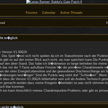
Forums
Calendar
Active Threads
ead
N
cht m�glich
ity Version V1.0062A
 Das Spiel l�sst sich nicht spielen da ich im Statusfenster nach der Punktev
e gibt es auf den ersten Blick auch nicht, wo man speichern kann.Die Punkte
uf den alten Stand. Das habe ich bl�derweise so lange betrieben bis meine K
 das mit der T-Taste aufrufbare Fenster f�r die prim�ren Charakterwerte 
en der roten Energie/Lebenslinie und der gewundenen Drachenschlange am li
"�nderungen best�tigen".Sind die Punkte weg steht dort "Schlie�en". Wenn 
t dass die Version V1.0062A fehlerhafter sein soll als Andere.Technisch gese
am gemacht worden dass meine Kriegerin �berladen ist,was nicht stimmen ko
 noch klar kommen.
h tun kann hinsichtlich meines Charakterpunkte-Problems oder gibt es jema
 nicht m�glich