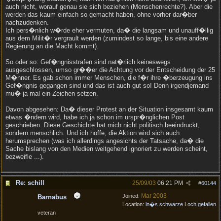
auch nicht, worauf genau sie sich beziehen (Menschenrechte?). Aber die
werden das kaum einfach so gemacht haben, ohne vorher dar�ber
nachzudenken.
Ich pers�nlich w�rde eher vermuten, da� die langsam und unauff�llig
aus dem Milit�r vergrault werden (zumindest so lange, bis eine andere
Regierung an die Macht kommt).
So oder so: Gef�ngnisstrafen sind nat�rlich keineswegs
ausgeschlossen, umso gr��er die Achtung vor der Entscheidung der 25
M�nner. Es gab schon immer Menschen, die f�r ihre �berzeugung ins
Gef�ngnis gegangen sind und das ist auch gut so! Denn irgendjemand
mu� ja mal ein Zeichen setzen.
Davon abgesehen: Da� dieser Protest an der Situation insgesamt kaum
etwas �ndern wird, habe ich ja schon im urspr�nglichen Post
geschrieben. Diese Geschichte hat mich nicht politisch beeindruckt,
sondern menschlich. Und ich hoffe, die Aktion wird sich auch
herumsprechen (was ich allerdings angesichts der Tatsache, da� die
Sache bislang von den Medien weitgehend ignoriert zu werden scheint,
bezweifle ...).
Re: schill
25/09/03
06:21 PM
#
60144
Mar 2003
Joined:
Barnabus
Location:
in�s schwarze Loch gefallen
veteran