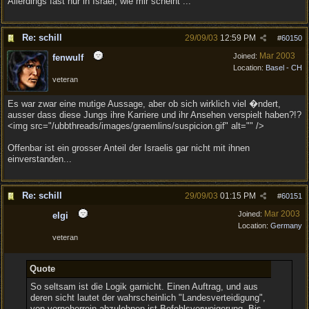
Allerdings fast nur in Israel, wie mir scheint ...
Re: schill
29/09/03
12:59 PM
#
60150
Mar 2003
Joined:
fenwulf
Location:
Basel - CH
veteran
Es war zwar eine mutige Aussage, aber ob sich wirklich viel �ndert,
ausser dass diese Jungs ihre Karriere und ihr Ansehen verspielt haben?!?
<img src="/ubbthreads/images/graemlins/suspicion.gif" alt="" />
Offenbar ist ein grosser Anteil der Israelis gar nicht mit ihnen
einverstanden...
Re: schill
29/09/03
01:15 PM
#
60151
Mar 2003
Joined:
elgi
Location:
Germany
veteran
Quote
So seltsam ist die Logik garnicht. Einen Auftrag, und aus
deren sicht lautet der wahrscheinlich "Landesverteidigung",
von vorneherrein abzulehnen ist Befehlsverweigerung. Bis