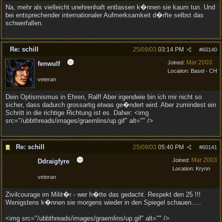
Na, mehr als vielleicht unehrenhaft entlassen k�nnen sie kaum tun. Und
bei entsprechender internationaler Aufmerksamkeit d�rfte selbst das
schwerfallen.
Re: schill
25/09/03
03:14 PM
#
60140
Mar 2003
Joined:
fenwulf
Location:
Basel - CH
veteran
Dein Optismismus in Ehren, Ralf! Aber irgendwie bin ich mir nicht so
sicher, dass dadurch grossartig etwas ge�ndert wird. Aber zumindest ein
Schritt in die richtige Richtung ist es. Daher: <img
src="/ubbthreads/images/graemlins/up.gif" alt="" />
Re: schill
25/09/03
05:40 PM
#
60141
Mar 2003
Joined:
Ddraigfyre
Location:
Krynn
veteran
Zivilcourage im Milit�r - wer h�tte das gedacht. Respekt den 25 !!!
Wenigstens k�nnen sie morgens wieder in den Spiegel schauen.....
<img src="/ubbthreads/images/graemlins/up.gif" alt="" />