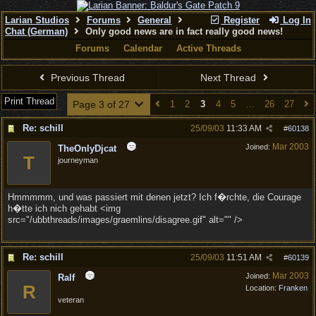
Larian Studios
Forums
General
Register
Log In
Chat (German)
Only good news are in fact really good news!
Forums
Calendar
Active Threads
Previous Thread
Next Thread
Print Thread
Page 3 of 27
1
2
3
4
5
…
26
27
Re: schill
25/09/03
11:33 AM
#
60138
Mar 2003
Joined:
TheOnlyDjcat
T
journeyman
Hmmmmm, und was passiert mit denen jetzt? Ich f�rchte, die Courage
h�tte ich nich gehabt <img
src="/ubbthreads/images/graemlins/disagree.gif" alt="" />
Re: schill
25/09/03
11:51 AM
#
60139
Mar 2003
Joined:
Ralf
R
Location:
Franken
veteran