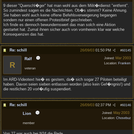
9 dieser "Querschl�ger" hat man wohl aus dem Milit�rdienst "entfernt".
So zumindest sagen es die Nachrichten. Ob�s stimmt? Keine Ahnung.
Sie haben wohl auch keine offene Befehlsverweigerung begangen
sondern nur einen offenen Protestbrief geschrieben.
Ich finde es dennoch bewundernswert das man solch eine Aktion
gestartet hat. Zumal ihnen sicher auch von vornherein klar war welche
Konsequenzen das hat.
Re: schill
26/09/03
01:50 PM
#
60145
Mar 2003
Joined:
Ralf
R
Location:
Franken
veteran
Im ARD-Videotext hie� es gestern, da� sich sogar 27 Piloten beteiligt
haben. Davon seien sieben entlassen worden (also kein Gef�ngnis!) und
die restlichen 20 vorl�ufig suspendiert.
Re: schill
26/09/03
02:37 PM
#
60146
May 2003
Joined:
Lion
Location:
Chosebuz
member
Von 27 war auch bei N24 die Rede....