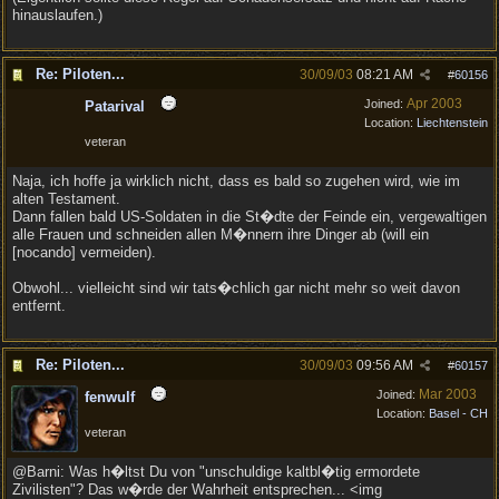
hinauslaufen.)
Re: Piloten...
30/09/03
08:21 AM
#
60156
Apr 2003
Joined:
Patarival
Location:
Liechtenstein
veteran
Naja, ich hoffe ja wirklich nicht, dass es bald so zugehen wird, wie im
alten Testament.
Dann fallen bald US-Soldaten in die St�dte der Feinde ein, vergewaltigen
alle Frauen und schneiden allen M�nnern ihre Dinger ab (will ein
[nocando] vermeiden).
Obwohl... vielleicht sind wir tats�chlich gar nicht mehr so weit davon
entfernt.
Re: Piloten...
30/09/03
09:56 AM
#
60157
Mar 2003
Joined:
fenwulf
Location:
Basel - CH
veteran
@Barni: Was h�ltst Du von "unschuldige kaltbl�tig ermordete
Zivilisten"? Das w�rde der Wahrheit entsprechen... <img