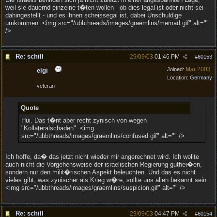
weil sie dauernd einzelne t�ten wollen - ob dies legal ist oder nicht sei
dahingestellt - und es ihnen scheissegal ist, dabei Unschuldige
umkommen. <img src="/ubbthreads/images/graemlins/memad.gif" alt=""
/>
Re: schill
29/09/03
01:46 PM
#
60153
Mar 2003
Joined:
elgi
Location:
Germany
veteran
Quote
Hui. Das t�nt aber recht zynisch von wegen
"Kollateralschaden". <img
src="/ubbthreads/images/graemlins/confused.gif" alt="" />
Ich hoffe, da� das jetzt nicht wieder mir angerechnet wird. Ich wollte
auch nicht die Vorgehensweise der israelischen Regierung guthei�en,
sondern nur den milit�rischen Aspekt beleuchten. Und das es nicht
vieles gibt, was zynischer als Krieg w�re, sollte uns allen bekannt sein.
<img src="/ubbthreads/images/graemlins/suspicion.gif" alt="" />
Re: schill
29/09/03
04:47 PM
#
60154