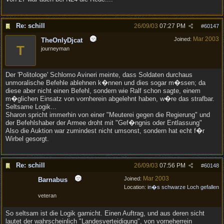
Re: schill
26/09/03
07:27 PM
#
60147
Mar 2003
Joined:
TheOnlyDjcat
T
journeyman
Der 'Politologe' Schlomo Avineri meinte, dass Soldaten durchaus
unmoralische Befehle ablehnen k�nnen und dies sogar m�ssen; da
diese aber nicht einen Befehl, sondern wie Ralf schon sagte, einem
m�glichen Einsatz von vornherein abgelehnt haben, w�re das strafbar.
Seltsame Logik...
Sharon spricht immerhin von einer "Meuterei gegen die Regierung" und
der Befehlshaber der Armee droht mit "Gef�ngnis oder Entlassung"
Also die Auktion war zumindest nicht umsonst, sondern hat echt f�r
Wirbel gesorgt.
Re: schill
26/09/03
07:56 PM
#
60148
Mar 2003
Joined:
Barnabus
Location:
in�s schwarze Loch gefallen
veteran
So seltsam ist die Logik garnicht. Einen Auftrag, und aus deren sicht
lautet der wahrscheinlich "Landesverteidigung", von vorneherrein