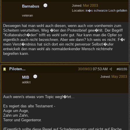
Mar 2003
Joined:
Barnabus
Location:
in�s schwarze Loch gefallen
veteran
Deswegen hat man wohl auch diesen, wenn auch von vornherrein zum
Scheitern verurteilten, Weg �ber den Protestbrief gew�hlt. Der Begriff
"Kollateralsch�den" trifft es wohl sehr gut. Nur kann man die Opfer
so
eigentlich auch nicht bezeichnen. Aber wie dann? Ich weis es nicht. F�r
mein Verst�ndniss hat sich dort ein recht perverser Selbstl�ufer
entwickelt den man wohl als normaldenkender Mensch nichtmehr
begreifen kann.
Piloten...
30/09/03
07:53 AM
#
60155
May 2003
Joined:
MIB
addict
Auch wenn's etwas vom Topic wegf�hrt...
Es regiert das alte Testament -
Auge um Auge,
Zahn um Zahn,
Terror und Gegenterror.
(Eigentlich sollte diese Regel auf Schadensersatz und nicht auf Rache