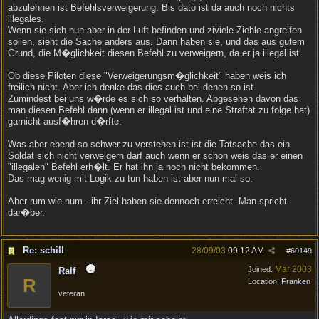
abzulehnen ist Befehlsverweigerung. Bis dato ist da auch noch nichts
illegales.
Wenn sie sich nun aber in der Luft befinden und ziviele Ziehle angreifen
sollen, sieht die Sache anders aus. Dann haben sie, und das aus gutem
Grund, die M�glichkeit diesen Befehl zu verweigern, da er ja illegal ist.
Ob diese Piloten diese "Verweigerungsm�glichkeit" haben weis ich
freilich nicht. Aber ich denke das dies auch bei denen so ist.
Zumindest bei uns w�rde es sich so verhalten. Abgesehen davon das
man diesen Befehl dann (wenn er illegal ist und eine Straftat zu folge hat)
garnicht ausf�hren d�rfte.
Was aber ebend so schwer zu verstehen ist ist die Tatsache das ein
Soldat sich nicht verweigern darf auch wenn er schon weis das er einen
"illegalen" Befehl erh�lt. Er hat ihn ja noch nicht bekommen.
Das mag wenig mit Logik zu tun haben ist aber nun mal so.
Aber rum wie num - ihr Ziel haben sie dennoch erreicht. Man spricht
dar�ber.
Re: schill
28/09/03
09:12 AM
#
60149
Mar 2003
Joined:
Ralf
R
Location:
Franken
veteran