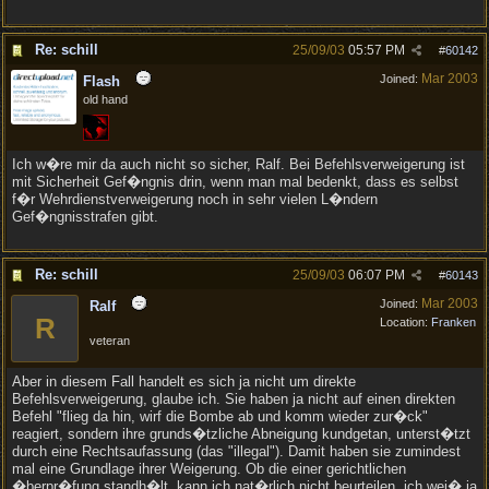
Re: schill
25/09/03
05:57 PM
#
60142
Mar 2003
Joined:
Flash
old hand
Ich w�re mir da auch nicht so sicher, Ralf. Bei Befehlsverweigerung ist
mit Sicherheit Gef�ngnis drin, wenn man mal bedenkt, dass es selbst
f�r Wehrdienstverweigerung noch in sehr vielen L�ndern
Gef�ngnisstrafen gibt.
Re: schill
25/09/03
06:07 PM
#
60143
Mar 2003
Joined:
Ralf
R
Location:
Franken
veteran
Aber in diesem Fall handelt es sich ja nicht um direkte
Befehlsverweigerung, glaube ich. Sie haben ja nicht auf einen direkten
Befehl "flieg da hin, wirf die Bombe ab und komm wieder zur�ck"
reagiert, sondern ihre grunds�tzliche Abneigung kundgetan, unterst�tzt
durch eine Rechtsaufassung (das "illegal"). Damit haben sie zumindest
mal eine Grundlage ihrer Weigerung. Ob die einer gerichtlichen
�berpr�fung standh�lt, kann ich nat�rlich nicht beurteilen, ich wei� ja