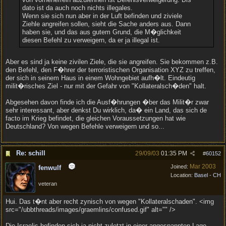
dato ist da auch noch nichts illegales.
Wenn sie sich nun aber in der Luft befinden und ziviele
Ziehle angreifen sollen, sieht die Sache anders aus. Dann
haben sie, und das aus gutem Grund, die M�glichkeit
diesen Befehl zu verweigern, da er ja illegal ist.
Aber es sind ja keine zivilen Ziele, die sie angreifen. Sie bekommen z.B.
den Befehl, den F�hrer der terroristischen Organisation XYZ zu treffen,
der sich in seinem Haus in einem Wohngebiet aufh�lt. Eindeutig
milit�risches Ziel - nur mit der Gefahr von "Kollateralsch�den" halt.
Abgesehen davon finde ich die Ausf�hrungen �ber das Milit�r zwar
sehr interessant, aber denkst Du wirklich, da� ein Land, das sich de
facto im Krieg befindet, die gleichen Voraussetzungen hat wie
Deutschland? Von wegen Befehle verweigern und so...
Re: schill
29/09/03
01:35 PM
#
60152
Mar 2003
Joined:
fenwulf
Location:
Basel - CH
veteran
Hui. Das t�nt aber recht zynisch von wegen "Kollateralschaden". <img
src="/ubbthreads/images/graemlins/confused.gif" alt="" />
Die Israelis befinden sich ja nicht zuletzt in einer angespannten Lage,