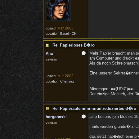
Mar 2003
Joined:
Location:
Basel - CH
Re: Papierloses B�ro
Mehr Papier braucht man sch
Alix
am Computer und druckt es 
veteran
Als da noch Schreibmasch
Eine unserer Sekret�rinnen
Mar 2003
Joined:
Location:
Chemnitz
Alixdragon -==(UDIC)==-
Der einzige Mensch, der Dir
Re: Papieraufeinminimumreduziertes B�ro
also bei uns (ein kleines 10
harganaxki
veteran
mails werden grunds�tzlich
das setzt nat�rlich eine p