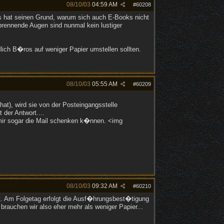
08/10/03
04:59 AM
#
60208
 hat seinen Grund, warum sich auch E-Books nicht
brennende Augen sind nunmal kein lustiger
ich B�ros auf weniger Papier umstellen sollten.
08/10/03
05:55 AM
#
60209
at), wird sie von der Posteingangsstelle
 der Antwort....
 mir sogar die Mail schenken k�nnen. <img
08/10/03
09:32 AM
#
60210
kt. Am Folgetag erfolgt die Ausf�hrungsbest�tigung
rauchen wir also eher mehr als weniger Papier...