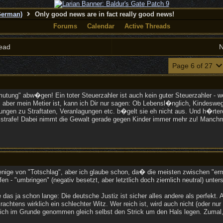
German)
Only good news are in fact really good news!
Forums
Calendar
Active Threads
ead
N
Page 6 of 27
utung" abw�gen! Ein toter Steuerzahler ist auch kein guter Steuerzahler - w
ei aber mein Metier ist, kann ich Dir nur sagen: Ob Lebensl�nglich, Kindesw
lungen zu Straftaten, Veranlagungen etc. b�gelt sie eh nicht aus. Und h�rtere
trafe! Dabei nimmt die Gewalt gerade gegen Kinder immer mehr zu! Manchmal 
wenige von "Totschlag", aber ich glaube schon, da� die meisten zwischen "er
en - "umbringen" (negativ besetzt, aber letztlich doch ziemlich neutral) unter
as ja schon lange: Die deutsche Justiz ist sicher alles andere als perfekt. A
chtens wirklich ein schlechter Witz. Wer reich ist, wird auch nicht (oder nur 
sich im Grunde genommen gleich selbst den Strick um den Hals legen. Zumal,