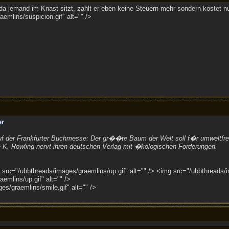
 jemand im Knast sitzt, zahlt er eben keine Steuern mehr sondern kostet n
emlins/suspicion.gif" alt="" />
er
 der Frankfurter Buchmesse: Der gr��te Baum der Welt soll f�r umweltfreun
e K. Rowling nervt ihren deutschen Verlag mit �kologischen Forderungen.
src="/ubbthreads/images/graemlins/up.gif" alt="" /> <img src="/ubbthreads/i
emlins/up.gif" alt="" />
s/graemlins/smile.gif" alt="" />