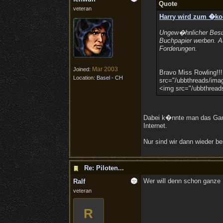
Quote
veteran
Harry wird zum �ko-
Ungew�hnlicher Besuc
Buchpapier werben. Au
Forderungen.
Mar 2003
Joined:
Bravo Miss Rowling!!!
Location:
Basel - CH
src="/ubbthreads/imag
<img src="/ubbthreads
Dabei k�nnte man das Ganze
Internet.
Nur sind wir dann wieder be
Re: Piloten...
Wer will denn schon ganze 
Ralf
veteran
R