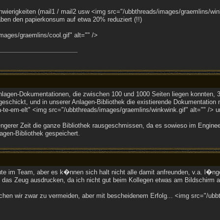
ierigkeiten (mail1 / mail2 usw <img src="/ubbthreads/images/graemlins/winkwi
aben den papierkonsum auf etwa 20% reduziert (!!)
ages/graemlins/cool.gif" alt="" />
lagen-Dokumentationen, die zwischen 100 und 1000 Seiten liegen konnten, 
chickt, und in unserer Anlagen-Bibliothek die existierende Dokumentation mi
ha-te-em-elt" <img src="/ubbthreads/images/graemlins/winkwink.gif" alt="" /
gerer Zeit die ganze Bibliothek rausgeschmissen, da es sowieso im Engineerin
lagen-Bibliothek gespeichert.
ute im Team, aber es k�nnen sich halt nicht alle damit anfreunden, v.a. l�n
das Zeug ausdrucken, da ich nicht gut beim Kollegen etwas am Bildschirm a
en wir zwar zu vermeiden, aber mit bescheidenem Erfolg... <img src="/ubbth