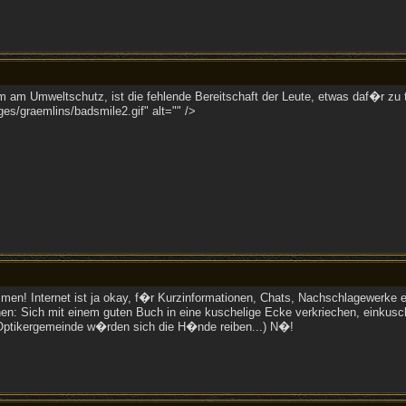
 am Umweltschutz, ist die fehlende Bereitschaft der Leute, etwas daf�r zu t
es/graemlins/badsmile2.gif" alt="" />
mmen! Internet ist ja okay, f�r Kurzinformationen, Chats, Nachschlagewerke e
en: Sich mit einem guten Buch in eine kuschelige Ecke verkriechen, einkusc
 Optikergemeinde w�rden sich die H�nde reiben...) N�!