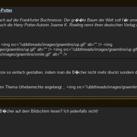
Potter
h auf der Frankfurter Buchmesse: Der gr��te Baum der Welt soll f�r umwel
ch die Harry Potter-Autorin Joanne K. Rowling nervt ihren deutschen Verlag
 <img src="/ubbthreads/images/graemlins/up.gif" alt="" /> <img
es/graemlins/up.gif" alt="" /> <img src="/ubbthreads/images/graemlins/up.gif"
/images/graemlins/smile.gif" alt="" />
 so einfach gestalten, indem man die B�cher nicht mehr druckt sondern dies
im Thema Urheberrechte angelangt... <img src="/ubbthreads/images/graemlins/
B�cher auf dem Bildschirm lesen? Ich jedenfalls nicht!