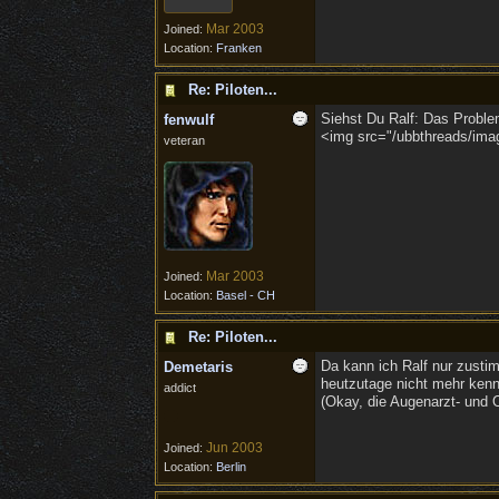
Mar 2003
Joined:
Location:
Franken
Re: Piloten...
Siehst Du Ralf: Das Problem
fenwulf
<img src="/ubbthreads/imag
veteran
Mar 2003
Joined:
Location:
Basel - CH
Re: Piloten...
Da kann ich Ralf nur zusti
Demetaris
heutzutage nicht mehr kenn
addict
(Okay, die Augenarzt- und
Jun 2003
Joined:
Location:
Berlin