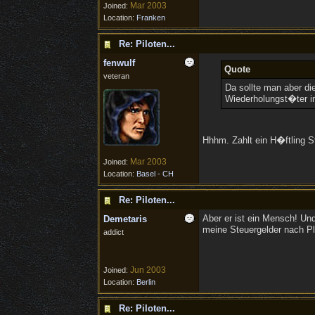
Mar 2003
Joined:
Location:
Franken
Re: Piloten...
fenwulf
Quote
veteran
Da sollte man aber di
Wiederholungst�ter in 
Hhhm. Zahlt ein H�ftling S
Mar 2003
Joined:
Location:
Basel - CH
Re: Piloten...
Aber er ist ein Mensch! Un
Demetaris
meine Steuergelder nach Pl
addict
Jun 2003
Joined:
Location:
Berlin
Re: Piloten...