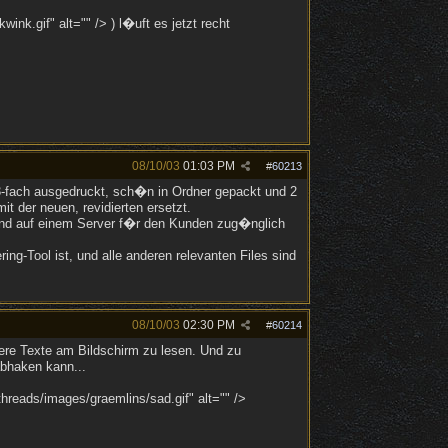
nk.gif" alt="" /> ) l�uft es jetzt recht
08/10/03
01:03 PM
#
60213
3-fach ausgedruckt, sch�n in Ordner gepackt und 2
t der neuen, revidierten ersetzt.
> und auf einem Server f�r den Kunden zug�nglich
g-Tool ist, und alle anderen relevanten Files sind
08/10/03
02:30 PM
#
60214
gere Texte am Bildschirm zu lesen. Und zu
bhaken kann...
reads/images/graemlins/sad.gif" alt="" />