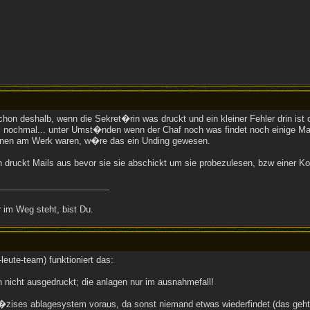
on deshalb, wenn die Sekret�rin was druckt und ein kleiner Fehler drin ist o
nochmal... unter Umst�nden wenn der Chaf noch was findet noch einige Male
inen am Werk waren, w�re das ein Unding gewesen.
 druckt Mails aus bevor sie sie abschickt um sie probezulesen, bzw einer Ko
 im Weg steht, bist Du.
-leute-team) funktioniert das:
 nicht ausgedruckt; die anlagen nur im ausnahmefall!
r�zises ablagesystem voraus, da sonst niemand etwas wiederfindet (das geh