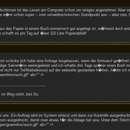
ldschirmen ist das Lesen am Computer schon um einiges angenehmer. Aber es
dee w�re schon super -- vom umwelttechnischen Standpunkt aus -- aber rote, 
ass das Papier in einem Buch immernoch gut angelegt ist, w�hrend doch endl
 schafft es pro Tag auf �ber 110 Liter Papierabfall!
mt schicke (ich habe eine Anfrage losgelassen, wann der Amtsarzt ge�ffnet h
ge Sekret�rin weitergeleitet und ich erhalte drei Tage sp�ter einen Breif mit
d nicht nur Tel/Mailadresse) auf der webseite gestanden h�tten, h�tte ich
emlins/ouch.gif" alt="" />
 im Weg steht, bist Du.
i uns: Ein Auftrag wird im System erfasst und dann zur Kontrolle ausgedruc
erum ausgedruckt, damit man etwas f�r die Ablage hat usw. Unter dem Strich b
es/graemlins/ouch.gif" alt="" />