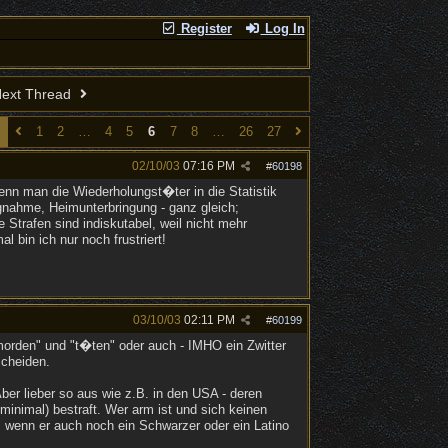
Register
Log In
ext Thread
1
2
…
4
5
6
7
8
…
26
27
02/10/03
07:16 PM
#
60198
enn man die Wiederholungst�ter in die Statistik
egnahme, Heimunterbringung - ganz gleich;
 Strafen sind indiskutabel, weil nicht mehr
bin ich nur noch frustriert!
03/10/03
02:11 PM
#
60199
morden" und "t�ten" oder auch - IMHO ein Zwitter
scheiden.
ber lieber so aus wie z.B. in den USA - deren
minimal) bestraft. Wer arm ist und sich keinen
 wenn er auch noch ein Schwarzer oder ein Latino