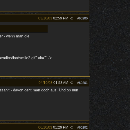
03/10/03
02:59 PM
#
60200
er - wenn man die
mlins/badsmile2.gif" alt="" />
04/10/03
01:53 AM
#
60201
gezahlt - davon geht man doch aus. Und ob nun
06/10/03
01:29 PM
#
60202