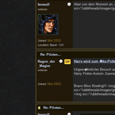
Aber von dem Moment an, da
fenwulf
src="/ubbthreads/images/gra
veteran
Mar 2003
Joined:
Location:
Basel - CH
Re: Piloten...
Harry wird zum �ko-Pott
Ragon_der
OP
_Magier
Ungew�hnlicher Besuch auf
veteran
Harry Potter-Autorin Joann
Mar 2003
Joined:
Bravo Miss Rowling!!! <img 
src="/ubbthreads/images/gra
<img src="/ubbthreads/image
Re: Piloten...
fenwulf