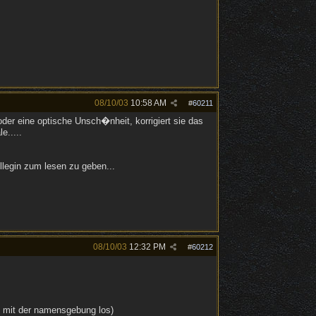
08/10/03
10:58 AM
#
60211
der eine optische Unsch�nheit, korrigiert sie das
.....
llegin zum lesen zu geben...
08/10/03
12:32 PM
#
60212
t mit der namensgebung los)