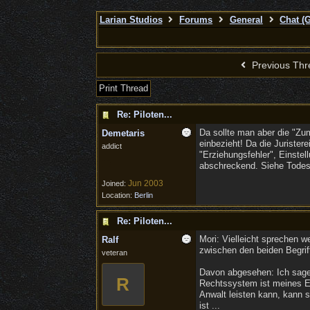
Larian Studios
Forums
General
Chat (
Previous Thr
Print Thread
Re: Piloten...
Da sollte man aber die "Zum
Demetaris
einbezieht! Da die Jurister
addict
"Erziehungsfehler", Einstel
abschreckend. Siehe Todess
Jun 2003
Joined:
Location:
Berlin
Re: Piloten...
Mori: Vielleicht sprechen 
Ralf
zwischen den beiden Begriff
veteran
Davon abgesehen: Ich sage d
R
Rechtssystem ist meines Era
Anwalt leisten kann, kann 
ist ...