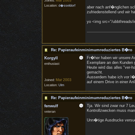
Mar 2003
Joined:
Location:
d�sseldorf
aber nach anf�nglichen schw
zufriedenstellend und wir h
yo <img src="/ubbthreads/im
Re: Papieraufeinminimumreduziertes B�ro
Fr�her haben wir unsere An
Korgyll
Exemplare an den Kunden ges
enthusiast
Heute wird das alles "ver-
gemacht.
Ausserdem habe ich vor l�n
Mar 2003
Joined:
auf einem Drive in einer An
Location:
Ulm
Re: Papieraufeinminimumreduziertes B�ro
Tja. Wir sind zwar nur 7 Le
fenwulf
Kontrollzwecken muss man 
veteran
Unn�tige Ausdrucke versuch