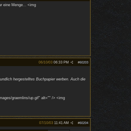
ur eine Menge... <img
06/10/03
06:33 PM
#
60203
dlich hergestelltes Buchpapier werben. Auch die
mages/graemlins/up.gif" alt="" /> <img
07/10/03
11:41 AM
#
60204