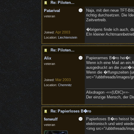
Re: Piloten...
Naja, mit den neue TFT-Bi
Patarival
richtig durchsetzen. Die I
veteran
Zeitvertreib.
�brigens finde ich auch, d
Apr 2003
Joined:
EIn kleiner Achtmannbetrieb
Location:
Liechtenstein
Re: Piloten...
Papierarmes B�ro hei�t:
Alix
Wenn ich eine Mail an ein A
veteran
ausgedruckt an die zust�ndi
Wenn die �ffungszeiten (un
src="/ubbthreads/images/gra
Mar 2003
Joined:
Location:
Chemnitz
Alixdragon -==(UDIC)==-
Der einzige Mensch, der Dir
Re: Papierloses B�ro
Papierloses B�ro heisst be
fenwulf
elektronisch und wird wied
veteran
<img src="/ubbthreads/imag