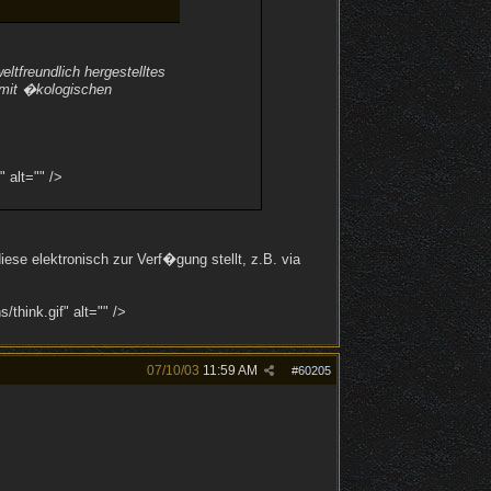
tfreundlich hergestelltes
 mit �kologischen
 alt="" />
e elektronisch zur Verf�gung stellt, z.B. via
think.gif" alt="" />
07/10/03
11:59 AM
#
60205