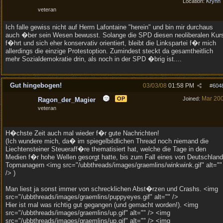
Location:
Krynn
veteran
Ich falle gewiss nicht auf Herrn Lafontaine "herein" und bin mir durchaus
auch �ber sein Wesen bewusst. Solange die SPD diesen neoliberalen Kur
f�hrt und sich eher konservativ orientiert, bleibt die Linkspartei f�r mich
allerdings die einzige Protestoption. Zumindest steckt da gesamtheitlich
mehr Sozialdemokratie drin, als noch in der SPD �brig ist....
Gut hingebogen!
03/03/08
01:58 PM
#
604
Mar 20
OP
Joined:
Ragon_der_Magier
veteran
H�chste Zeit auch mal wieder f�r gute Nachrichten!
(Ich wundere mich, da� im spiegelbildlichen Thread noch niemand die
Liechtensteiner Steueraff�re thematisiert hat, welche die Tage in den
Medien f�r hohe Wellen gesorgt hatte, bis zum Fall eines von Deutschlan
Topmanagern <img src="/ubbthreads/images/graemlins/winkwink.gif" alt=""
/> )
Man liest ja sonst immer von schrecklichen Abst�rzen und Crashs. <img
src="/ubbthreads/images/graemlins/puppyeyes.gif" alt="" />
Hier ist mal was richtig gut gegangen (und gemacht worden!). <img
src="/ubbthreads/images/graemlins/up.gif" alt="" /> <img
src="/ubbthreads/images/graemlins/up.gif" alt="" /> <img