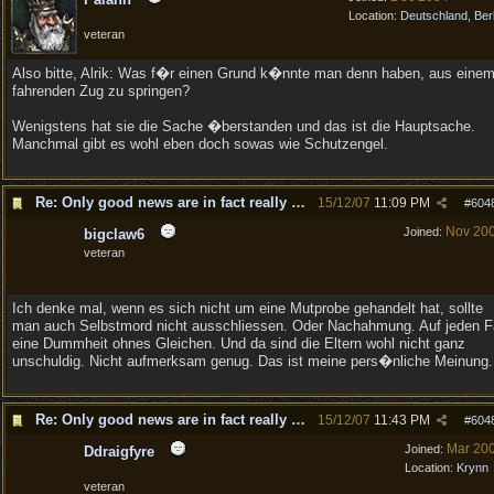
Location:
Deutschland, Berl
veteran
Also bitte, Alrik: Was f�r einen Grund k�nnte man denn haben, aus eine
fahrenden Zug zu springen?
Wenigstens hat sie die Sache �berstanden und das ist die Hauptsache.
Manchmal gibt es wohl eben doch sowas wie Schutzengel.
Re: Only good news are in fact really good news!
15/12/07
11:09 PM
#
604
Nov 20
Joined:
bigclaw6
veteran
Ich denke mal, wenn es sich nicht um eine Mutprobe gehandelt hat, sollte
man auch Selbstmord nicht ausschliessen. Oder Nachahmung. Auf jeden F
eine Dummheit ohnes Gleichen. Und da sind die Eltern wohl nicht ganz
unschuldig. Nicht aufmerksam genug. Das ist meine pers�nliche Meinung.
Re: Only good news are in fact really good news!
15/12/07
11:43 PM
#
604
Mar 20
Joined:
Ddraigfyre
Location:
Krynn
veteran