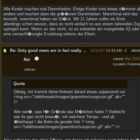
Alle Kinder machen mal Dummheiten. Einige Kinder sind etwas d�mmer a
andere und machen dann die gr��eren Dummheiten. Manchmal wird das
bestraft, manchmal haben sie Gl�ck. Mit 11 Jahren sollte ein Kind
allerdings schon wissen, dass es nicht einfach so aus einem fahrenden Zu
springen kann. Weiss es das nicht, ist es entweder ein mangelnder IQ oder
eine vernachl�ssigte Erziehung seitens der Eltern.
Re: Only good news are in fact really good news!
16/12/07
12:43 AM
#
604
Mar 200
Joined:
Rei
Location:
Feenrei
veteran
Quote
Ddraig, mir kommt deine Antwort darauf etwas unpassend vor.
<img src="/ubbthreads/images/graemlins/suspicion.gif" alt=""
/>
Wer wei�, was f�r Gr�nde das M�dchen hatte ? Vielleicht
war ihr garr nicht bewu�t, mit welchem Tempo - und ob
�berhaupt ! die Bahn da gerade fuhr ? <img
src="/ubbthreads/images/graemlins/suspicion.gif" alt="" />