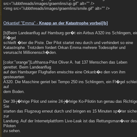
src="/ubbthreads/images/graemlins/up.gif" alt="" />
<img src="/ubbthreads/images/graemlins/smile.gif" alt="" />
Orkantief "Emma" -
Knapp an der Katastrophe vorbei[/
b]
[b]Beim Landeanflug auf Hamburg ger�t ein Airbus A320 ins Schlingern, ei
Fl�gel
schleift �ber die Piste. Der Pilot startet neu durch und verhindert so eine
Katastrophe. Trotzdem fordert Orkan Emma mehrere Todesopfer und
verursacht Millionensch�den.
[color:"orange"]Lufthansa-Pilot Oliver A. hat 137 Menschen das Leben
gerettet. Beim Landeanflug
auf den Hamburger Flughafen erwischte eine Orkanb�e den von ihm
gesteuerten
A320. Die Maschine geriet bei Tempo 250 ins Schlingern, ein Fl�gel schlei
auf
dem Boden.
Der 39-j�hrige Pilot und seine 24-j�hrige Ko-Pilotin tun genau das Richtig
Sie
starten das Flugzeug erneut durch und bringen es 15 Minuten sp�ter siche
zur
Landung. Auf der Internetplattform Live-Leak ist das Rettungsman�ver des
Piloten
zu sehen.