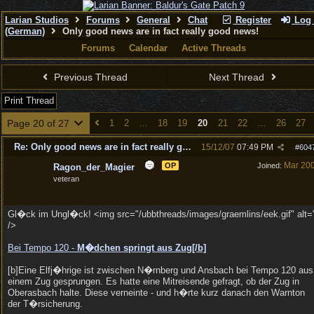
Larian Studios
Forums
General
Chat
Register
Log 
(German)
Only good news are in fact really good news!
Forums
Calendar
Active Threads
Previous Thread
Next Thread
Print Thread
Page 20 of 27
1
2
…
18
19
20
21
22
…
26
27
Re: Only good news are in fact really good news!
15/12/07
07:49 PM
#
604
Mar 20
OP
Joined:
Ragon_der_Magier
veteran
Gl�ck im Ungl�ck! <img src="/ubbthreads/images/graemlins/eek.gif" alt=
/>
Bei Tempo 120 -
M�dchen springt aus Zug[/
b]
[b]Eine Elfj�hrige ist zwischen N�rnberg und Ansbach bei Tempo 120 aus
einem Zug gesprungen. Es hatte eine Mitreisende gefragt, ob der Zug in
Oberasbach halte. Diese verneinte - und h�rte kurz danach den Warnton
der T�rsicherung.