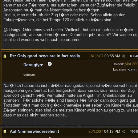
Also selbst bei den alten Z�gen, mit denen ich teilweise noch fahren mu�
kann man die T�r normal nur aufmachen, wenn der Zugf�hrer sie freigibt.
Ansonsten mu� man die Notentriegelung best�tigen.
Und ja, man merkt, ob der Zug f�hrt oder nicht. Schon allein an den
Fahrger�uschen, die bei Tempo 120 deutlich zu h�ren sind.
@ddraigy: Oder keins von beiden. Vielleicht hat sie einfach nicht dr�ber
nachgedacht, was sie denn f�r eine Dummheit jetzt macht? Wir wissen es
nicht und werden es wohl auch nie erfahren.
Re: Only good news are in fact really good news!
16/12/07
08:55 AM
#
604
Mar 20
Joined:
Ddraigfyre
Location:
Krynn
veteran
Nat�rlich hat sie da nicht dr�ber nachgedacht, sonst w�re sie wohl nicht
rausgesprungen. Sie hat halt festgestellt, dass sie da raus muss, der Zug
aber dort garnicht h�lt. Vermutlich hatte sie Angst, "im Unbekannten zu
stranden". F�r solche F�lle sind Handys f�r Kinder dann doch ganz gut.
Trotzdem h�rt man doch gl�cklicherweise eher selten von Kindern die au
Z�gen springen, also sind die meisten Kinder wohl schlau genug zu wisse
dass man das nicht machen sollte....
Auf Nimmerwiedersehen !
20/12/07
04:18 PM
#
604