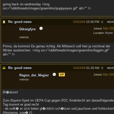
going back on wednesday <img
src="/ubbthreads/images/graemlins/puppyeyes.gif" alt="" />
Re: good news
03/03/08
10:38 PM
#
604
Mar 20
Joined:
Ddraigfyre
Location:
Krynn
veteran
Prima, da kommst Du genau richtig. Ab Mittwoch soll hier ja nochmal der
Winter ausbrechen. <img src="/ubbthreads/images/graemlins/biggrin.gif"
alt="" />
Re: good news
04/03/08
01:26 AM
#
604
Mar 20
OP
Joined:
Ragon_der_Magier
veteran
Bl�dsinn!
Zum
Bayern
-Spiel im UEFA-Cup gegen
RSC Anderlecht
am darauffolgende
Tag kommt er grad recht
- da sollt� er sich lieber gl�cklich sch�tzen und jauchzen und frohlocken
(Hosianna, sog� i!)