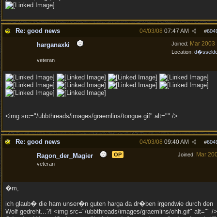
Re: good news
04/03/08
07:47 AM
#
604
Mar 2003
Joined:
harganaxki
Location:
d�sseldo
veteran
<img src="/ubbthreads/images/graemlins/tongue.gif" alt="" />
Re: good news
04/03/08
09:40 AM
#
604
Mar 20
OP
Joined:
Ragon_der_Magier
veteran
�m,
ich glaub� die ham unser�n guten harga da dr�ben irgendwie durch den
Wolf gedreht...?! <img src="/ubbthreads/images/graemlins/ohh.gif" alt="" /