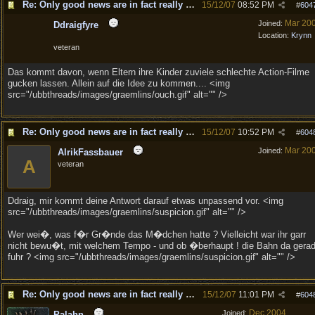
Re: Only good news are in fact really good news!
15/12/07
08:52 PM
#
604
Mar 20
Joined:
Ddraigfyre
Location:
Krynn
veteran
Das kommt davon, wenn Eltern ihre Kinder zuviele schlechte Action-Filme
gucken lassen. Allein auf die Idee zu kommen.... <img
src="/ubbthreads/images/graemlins/ouch.gif" alt="" />
Re: Only good news are in fact really good news!
15/12/07
10:52 PM
#
604
Mar 20
Joined:
AlrikFassbauer
A
veteran
Ddraig, mir kommt deine Antwort darauf etwas unpassend vor. <img
src="/ubbthreads/images/graemlins/suspicion.gif" alt="" />
Wer wei�, was f�r Gr�nde das M�dchen hatte ? Vielleicht war ihr garr
nicht bewu�t, mit welchem Tempo - und ob �berhaupt ! die Bahn da gera
fuhr ? <img src="/ubbthreads/images/graemlins/suspicion.gif" alt="" />
Re: Only good news are in fact really good news!
15/12/07
11:01 PM
#
604
Dec 2004
Joined:
Palahn