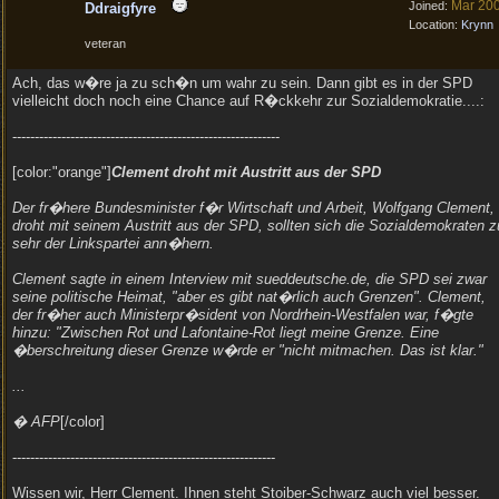
Mar 20
Joined:
Ddraigfyre
Location:
Krynn
veteran
Ach, das w�re ja zu sch�n um wahr zu sein. Dann gibt es in der SPD
vielleicht doch noch eine Chance auf R�ckkehr zur Sozialdemokratie....:
------------------------------------------------------------
[color:"orange"]
Clement droht mit Austritt aus der SPD
Der fr�here Bundesminister f�r Wirtschaft und Arbeit, Wolfgang Clement,
droht mit seinem Austritt aus der SPD, sollten sich die Sozialdemokraten z
sehr der Linkspartei ann�hern.
Clement sagte in einem Interview mit sueddeutsche.de, die SPD sei zwar
seine politische Heimat, "aber es gibt nat�rlich auch Grenzen". Clement,
der fr�her auch Ministerpr�sident von Nordrhein-Westfalen war, f�gte
hinzu: "Zwischen Rot und Lafontaine-Rot liegt meine Grenze. Eine
�berschreitung dieser Grenze w�rde er "nicht mitmachen. Das ist klar."
...
� AFP
[/color]
-----------------------------------------------------------
Wissen wir, Herr Clement. Ihnen steht Stoiber-Schwarz auch viel besser.