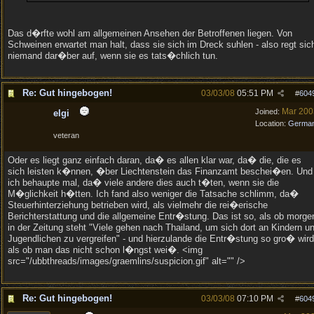
Das d�rfte wohl am allgemeinen Ansehen der Betroffenen liegen. Von
Schweinen erwartet man halt, dass sie sich im Dreck suhlen - also regt sic
niemand dar�ber auf, wenn sie es tats�chlich tun.
Re: Gut hingebogen!
03/03/08
05:51 PM
#
604
Mar 200
Joined:
elgi
Location:
Germa
veteran
Oder es liegt ganz einfach daran, da� es allen klar war, da� die, die es
sich leisten k�nnen, �ber Liechtenstein das Finanzamt beschei�en. Und
ich behaupte mal, da� viele andere dies auch t�ten, wenn sie die
M�glichkeit h�tten. Ich fand also weniger die Tatsache schlimm, da�
Steuerhinterziehung betrieben wird, als vielmehr die rei�erische
Berichterstattung und die allgemeine Entr�stung. Das ist so, als ob morge
in der Zeitung steht "Viele gehen nach Thailand, um sich dort an Kindern u
Jugendlichen zu vergreifen" - und hierzulande die Entr�stung so gro� wird
als ob man das nicht schon l�ngst wei�. <img
src="/ubbthreads/images/graemlins/suspicion.gif" alt="" />
Re: Gut hingebogen!
03/03/08
07:10 PM
#
604