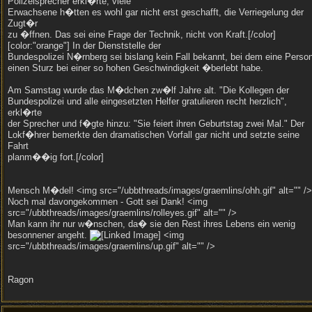
Polizeisprecher erkl�rte, viele
Erwachsene h�tten es wohl gar nicht erst geschafft, die Verriegelung der
Zugt�r
zu �ffnen. Das sei eine Frage der Technik, nicht von Kraft.[/color]
[color:"orange"] In der Dienststelle der
Bundespolizei N�rnberg sei bislang kein Fall bekannt, bei dem eine Perso
einen Sturz bei einer so hohen Geschwindigkeit �berlebt habe.
Am Samstag wurde das M�dchen zw�lf Jahre alt. "Die Kollegen der
Bundespolizei und alle eingesetzten Helfer gratulieren recht herzlich",
erkl�rte
der Sprecher und f�gte hinzu: "Sie feiert ihren Geburtstag zwei Mal." Der
Lokf�hrer bemerkte den dramatischen Vorfall gar nicht und setzte seine
Fahrt
planm��ig fort.[/color]
Mensch M�del! <img src="/ubbthreads/images/graemlins/ohh.gif" alt="" />
Noch mal davongekommen - Gott sei Dank! <img
src="/ubbthreads/images/graemlins/rolleyes.gif" alt="" />
Man kann ihr nur w�nschen, da� sie den Rest ihres Lebens ein wenig
besonnener angeht.
<img
src="/ubbthreads/images/graemlins/up.gif" alt="" />
Ragon