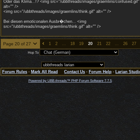
Oder das Klima...!? <img src="/ubbthreads/images/graemlins/confused.gif"
alt="" />
<img src="/ubbthreads/images/graemlins/think.gif" alt="" />
Bei diesen
emoticonalen
Ausbr�chen... <img
src="/ubbthreads/images/graemlins/think.gif" alt="" />
Page 20 of 27
1
2
…
18
19
20
21
22
…
26
27
Hop To
Forum Rules
·
Mark All Read
Contact Us
·
Forum Help
·
Larian Studi
Powered by UBB.threads™ PHP Forum Software 7.7.5