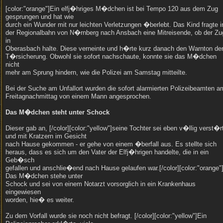
[color:"orange"]Ein elfj�hriges M�dchen ist bei Tempo 120 aus dem Zug
gesprungen und hat wie
durch ein Wunder mit nur leichten Verletzungen �berlebt. Das Kind fragte i
der Regionalbahn von N�rnberg nach Ansbach eine Mitreisende, ob der Zu
in
Oberasbach halte. Diese verneinte und h�rte kurz danach den Warnton de
T�rsicherung. Obwohl sie sofort nachschaute, konnte sie das M�dchen
nicht
mehr am Sprung hindern, wie die Polizei am Samstag mitteilte.
Bei der Suche am Unfallort wurden die sofort alarmierten Polizeibeamten a
Freitagnachmittag von einem Mann angesprochen.
Das M�dchen steht unter Schock
Dieser gab an, [/color][color:"yellow"]seine Tochter sei eben v�llig verst�r
und mit Kratzern im Gesicht
nach Hause gekommen - er gehe von einem �berfall aus. Es stellte sich
heraus, dass es sich um den Vater der Elfj�hrigen handelte, die in ein
Geb�sch
gefallen und anschlie�end nach Hause gelaufen war.[/color][color:"orange"
Das M�dchen stehe unter
Schock und sei von einem Notarzt vorsorglich in ein Krankenhaus
eingewiesen
worden, hie� es weiter.
Zu dem Vorfall wurde sie noch nicht befragt. [/color][color:"yellow"]Ein