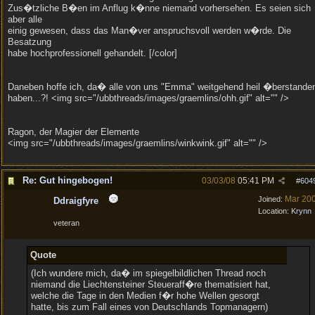
Zus�tzliche B�en im Anflug k�nne niemand vorhersehen. Es seien sich
aber alle
einig gewesen, dass das Man�ver anspruchsvoll werden w�rde. Die
Besatzung
habe hochprofessionell gehandelt. [/color]
Daneben hoffe ich, da� alle von uns "Emma" weitgehend heil �berstande
haben...?! <img src="/ubbthreads/images/graemlins/ohh.gif" alt="" />
Ragon, der Magier der Elemente
<img src="/ubbthreads/images/graemlins/winkwink.gif" alt="" />
Re: Gut hingebogen!
03/03/08
05:41 PM
#
604
Mar 20
Joined:
Ddraigfyre
Location:
Krynn
veteran
Quote
(Ich wundere mich, da� im spiegelbildlichen Thread noch
niemand die Liechtensteiner Steueraff�re thematisiert hat,
welche die Tage in den Medien f�r hohe Wellen gesorgt
hatte, bis zum Fall eines von Deutschlands Topmanagern)