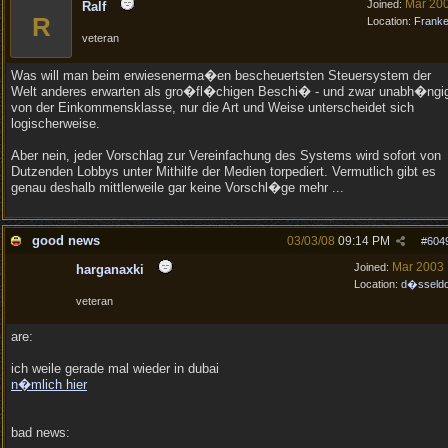
Mar 20
Joined:
Ralf
R
Location:
Frank
veteran
Was will man beim erwiesenerma�en bescheuertsten Steuersystem der
Welt anderes erwarten als gro�fl�chigen Beschi� - und zwar unabh�ngi
von der Einkommensklasse, nur die Art und Weise unterscheidet sich
logischerweise.
Aber nein, jeder Vorschlag zur Vereinfachung des Systems wird sofort von
Dutzenden Lobbys unter Mithilfe der Medien torpediert. Vermutlich gibt es
genau deshalb mittlerweile gar keine Vorschl�ge mehr ...
good news
03/03/08
09:14 PM
#
604
Mar 2003
Joined:
harganaxki
Location:
d�sseldo
veteran
are:
ich weile gerade mal wieder in dubai
n�mlich hier
bad news: