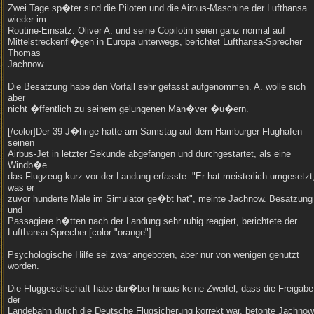
Zwei Tage sp�ter sind die Piloten und die Airbus-Maschine der Lufthansa
wieder im
Routine-Einsatz. Oliver A. und seine Copilotin seien ganz normal auf
Mittelstreckenfl�gen in Europa unterwegs, berichtet Lufthansa-Sprecher
Thomas
Jachnow.
Die Besatzung habe den Vorfall sehr gefasst aufgenommen. A. wolle sich
aber
nicht �ffentlich zu seinem gelungenen Man�ver �u�ern.
[/color]Der 39-J�hrige hatte am Samstag auf dem Hamburger Flughafen
seinen
Airbus-Jet in letzter Sekunde abgefangen und durchgestartet, als eine
Windb�e
das Flugzeug kurz vor der Landung erfasste. "Er hat meisterlich umgesetzt
was er
zuvor hunderte Male im Simulator ge�bt hat", meinte Jachnow. Besatzung
und
Passagiere h�tten nach der Landung sehr ruhig reagiert, berichtete der
Lufthansa-Sprecher.[color:"orange"]
Psychologische Hilfe sei zwar angeboten, aber nur von wenigen genutzt
worden.
Die Fluggesellschaft habe dar�ber hinaus keine Zweifel, dass die Freigabe
der
Landebahn durch die Deutsche Flugsicherung korrekt war, betonte Jachnow