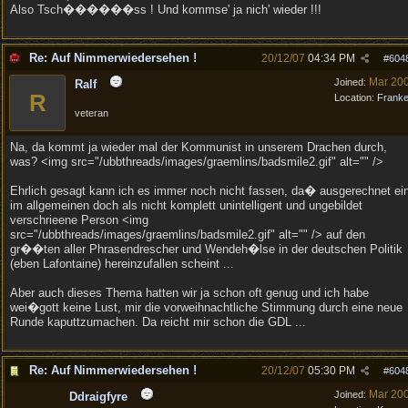
Also Tsch������ss ! Und kommse' ja nich' wieder !!!
Re: Auf Nimmerwiedersehen !
20/12/07
04:34 PM
#
604
Mar 20
Joined:
Ralf
R
Location:
Frank
veteran
Na, da kommt ja wieder mal der Kommunist in unserem Drachen durch,
was? <img src="/ubbthreads/images/graemlins/badsmile2.gif" alt="" />
Ehrlich gesagt kann ich es immer noch nicht fassen, da� ausgerechnet ei
im allgemeinen doch als nicht komplett unintelligent und ungebildet
verschrieene Person <img
src="/ubbthreads/images/graemlins/badsmile2.gif" alt="" /> auf den
gr��ten aller Phrasendrescher und Wendeh�lse in der deutschen Politik
(eben Lafontaine) hereinzufallen scheint ...
Aber auch dieses Thema hatten wir ja schon oft genug und ich habe
wei�gott keine Lust, mir die vorweihnachtliche Stimmung durch eine neue
Runde kaputtzumachen. Da reicht mir schon die GDL ...
Re: Auf Nimmerwiedersehen !
20/12/07
05:30 PM
#
604
Mar 20
Joined:
Ddraigfyre