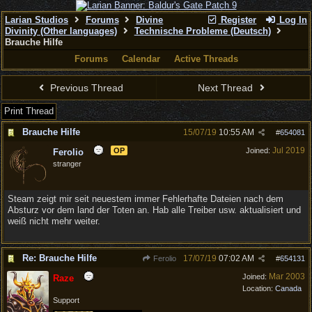
Larian Studios
Forums
Divine
Register
Log In
Divinity (Other languages)
Technische Probleme (Deutsch)
Brauche Hilfe
Forums
Calendar
Active Threads
Previous Thread
Next Thread
Print Thread
Brauche Hilfe
15/07/19
10:55 AM
#
654081
Jul 2019
OP
Joined:
Ferolio
stranger
Steam zeigt mir seit neuestem immer Fehlerhafte Dateien nach dem
Absturz vor dem land der Toten an. Hab alle Treiber usw. aktualisiert und
weiß nicht mehr weiter.
Re: Brauche Hilfe
17/07/19
07:02 AM
Ferolio
#
654131
Mar 2003
Joined:
Raze
Location:
Canada
Support