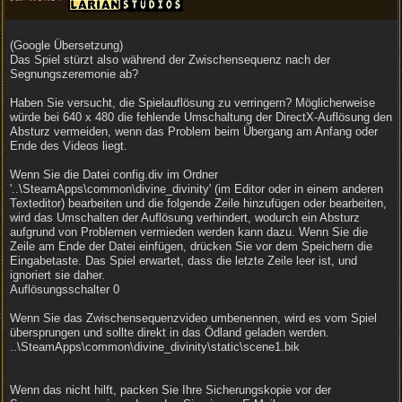
(Google Übersetzung)
Das Spiel stürzt also während der Zwischensequenz nach der
Segnungszeremonie ab?
Haben Sie versucht, die Spielauflösung zu verringern? Möglicherweise
würde bei 640 x 480 die fehlende Umschaltung der DirectX-Auflösung den
Absturz vermeiden, wenn das Problem beim Übergang am Anfang oder
Ende des Videos liegt.
Wenn Sie die Datei config.div im Ordner
'..\SteamApps\common\divine_divinity' (im Editor oder in einem anderen
Texteditor) bearbeiten und die folgende Zeile hinzufügen oder bearbeiten,
wird das Umschalten der Auflösung verhindert, wodurch ein Absturz
aufgrund von Problemen vermieden werden kann dazu. Wenn Sie die
Zeile am Ende der Datei einfügen, drücken Sie vor dem Speichern die
Eingabetaste. Das Spiel erwartet, dass die letzte Zeile leer ist, und
ignoriert sie daher.
Auflösungsschalter 0
Wenn Sie das Zwischensequenzvideo umbenennen, wird es vom Spiel
übersprungen und sollte direkt in das Ödland geladen werden.
..\SteamApps\common\divine_divinity\static\scene1.bik
Wenn das nicht hilft, packen Sie Ihre Sicherungskopie vor der