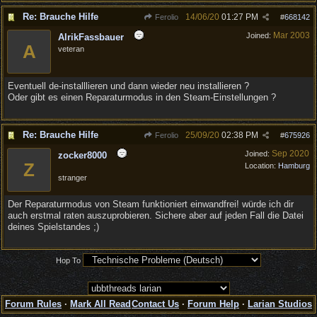
Re: Brauche Hilfe
14/06/20
01:27 PM
Ferolio
#
668142
Mar 2003
Joined:
AlrikFassbauer
A
veteran
Eventuell de-installlieren und dann wieder neu installieren ?
Oder gibt es einen Reparaturmodus in den Steam-Einstellungen ?
Re: Brauche Hilfe
25/09/20
02:38 PM
Ferolio
#
675926
Sep 2020
Joined:
zocker8000
Z
Location:
Hamburg
stranger
Der Reparaturmodus von Steam funktioniert einwandfrei! würde ich dir
auch erstmal raten auszuprobieren. Sichere aber auf jeden Fall die Datei
deines Spielstandes ;)
Hop To
Forum Rules
·
Mark All Read
Contact Us
·
Forum Help
·
Larian Studios