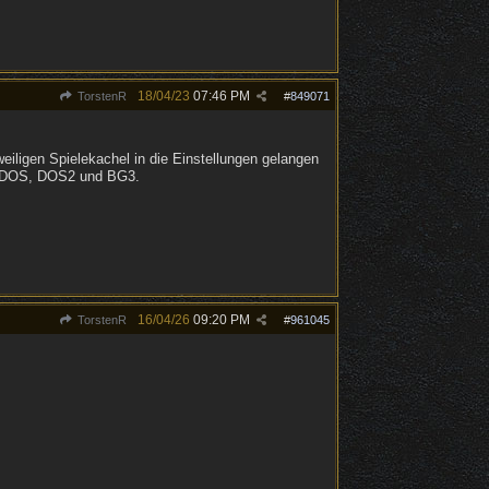
18/04/23
07:46 PM
TorstenR
#
849071
weiligen Spielekachel in die Einstellungen gelangen
ei DOS, DOS2 und BG3.
16/04/26
09:20 PM
TorstenR
#
961045