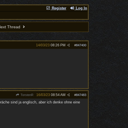
Register
Log In
ext Thread
14/03/23
08:26 PM
#
847400
16/03/23
08:54 AM
TorstenR
#
847483
räche sind ja englisch, aber ich denke ohne eine