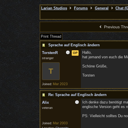
Larian Studios
Forums
General
Chat (
Previous Thr
Print Thread
Sprache auf Englisch ändern
Hallo,
TorstenR
OP
hat jemand von euch die Mö
stranger
Schöne Grüße,
T
Torsten
Mar 2023
Joined:
Re: Sprache auf Englisch ändern
Ich denke dazu benötigt man
Alix
englische Version geht es n
veteran
PS: Vielleicht solltes Du n
Mar 2003
Joined: