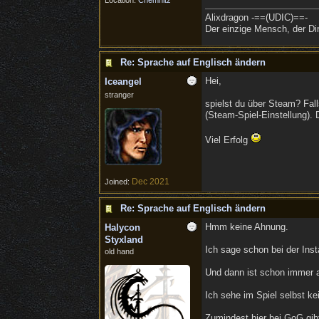
Location:
Chemnitz
Alixdragon -==(UDIC)==-
Der einzige Mensch, der Dir
Re: Sprache auf Englisch ändern
Hei,
Iceangel
stranger
spielst du über Steam? Fall
(Steam-Spiel-Einstellung).
Viel Erfolg
Dec 2021
Joined:
Re: Sprache auf Englisch ändern
Hmm keine Ahnung.
Halycon
Styxland
Ich sage schon bei der Insta
old hand
Und dann ist schon immer al
Ich sehe im Spiel selbst ke
Zumindest hier bei GoG gibt