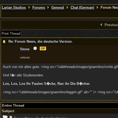
Larian Studios
Forums
General
Chat (German)
Forum News
Previou
Print Thread
Re: Forum News, die deutsche Version.
OP
Stone
veteran
Auch von mir alles gute. <img src="/ubbthreads/images/graemlins/smile.gif"
Und f�r alle Studierenden.
Los, Los, Los Ihr Faulen S�cke, Ran An Die B�cher.
<img src="/ubbthreads/images/graemlins/biggrin.gif" alt="" /> <img src="/u
Entire Thread
Subject